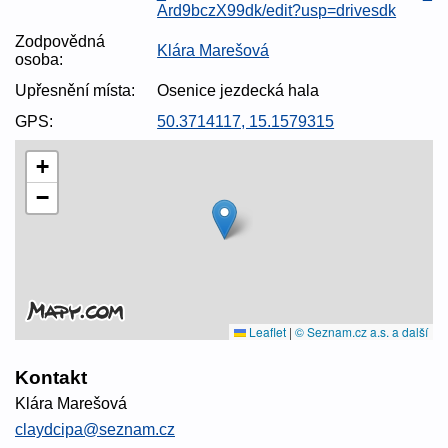
Ard9bczX99dk/edit?usp=drivesdk
Zodpovědná
Klára Marešová
osoba:
Upřesnění místa:
Osenice jezdecká hala
GPS:
50.3714117, 15.1579315
+
−
Leaflet
|
© Seznam.cz a.s. a další
Kontakt
Klára Marešová
claydcipa@seznam.cz