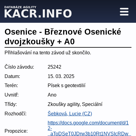
Osenice - Březnové Osenické
dvojzkoušky + A0
Přihlašování na tento závod už skončilo.
Číslo závodu:
25242
Datum:
15. 03. 2025
Terén:
Písek s geotextilií
Uvnitř:
Ano
Třídy:
Zkoušky agility, Speciální
Rozhodčí:
Šebková, Lucie (CZ)
https://docs.google.com/document/d/1
2-
Propozice:
_aToDSeT0JDrw3b10Rt1NVSIcRDw_