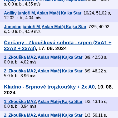
s, 0.0 tr. b., 4.35 m/s
Agility junioři M
,
Aslan Matěj Kajka Star
: 10/24, 51.02 s,
12.02 tr. b., 4.04 m/s
Jumping junioři M
,
Aslan Matěj Kajka Star
: 7/25, 40.92
s, 5.0 tr. b., 4.59 m/s
Čerčany - Zkoušková sobota - srpen (2xA1 +
2xA2 + 2xA3)
, 17. 08. 2024
1. Zkouška MA2
,
Aslan Matěj Kajka Star
: 3/9, 42.53 s,
0.0 tr. b., 4.02 m/s
2. Zkouška MA2
,
Aslan Matěj Kajka Star
: 3/9, 46.22 s,
5.0 tr. b., 3.96 m/s
Kladno - Srpnové trojzkoušky + 2x A0
, 10. 08.
2024
1. Zkouška MA2
,
Aslan Matěj Kajka Star
: 1/3, 43.15 s,
0.0 tr. b., 3.94 m/s
2. Zkouška MA2
,
Aslan Matěj Kajka Star
: 1/3, 56.11 s,