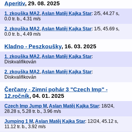
Aperitiv
, 29. 08. 2025
1. zkouška MA2
,
Aslan Matěj Kajka Star
: 2/5, 44.27 s,
0.0 tr. b., 4.31 m/s
2. zkouška MA2
,
Aslan Matěj Kajka Star
: 1/5, 45.69 s,
0.0 tr. b., 4.49 m/s
Kladno - Peszkoušky
, 16. 03. 2025
1. zkouška MA2
,
Aslan Matěj Kajka Star
:
Diskvalifikován
2. zkouška MA2
,
Aslan Matěj Kajka Star
:
Diskvalifikován
Čerčany - Zimní pohár 3 "Czech Imp" -
12.ročník
, 04. 01. 2025
Czech Imp Jump M
,
Aslan Matěj Kajka Star
: 18/24,
28.28 s, 5.28 tr. b., 3.96 m/s
Jumping 1 M
,
Aslan Matěj Kajka Star
: 12/24, 45.12 s,
11.12 tr. b., 3.92 m/s