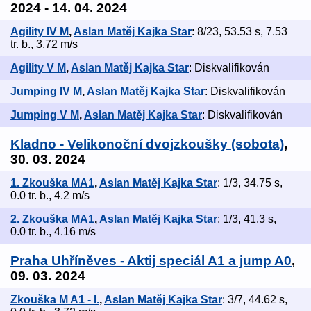
2024 - 14. 04. 2024
Agility IV M
,
Aslan Matěj Kajka Star
: 8/23, 53.53 s, 7.53
tr. b., 3.72 m/s
Agility V M
,
Aslan Matěj Kajka Star
: Diskvalifikován
Jumping IV M
,
Aslan Matěj Kajka Star
: Diskvalifikován
Jumping V M
,
Aslan Matěj Kajka Star
: Diskvalifikován
Kladno - Velikonoční dvojzkoušky (sobota)
,
30. 03. 2024
1. Zkouška MA1
,
Aslan Matěj Kajka Star
: 1/3, 34.75 s,
0.0 tr. b., 4.2 m/s
2. Zkouška MA1
,
Aslan Matěj Kajka Star
: 1/3, 41.3 s,
0.0 tr. b., 4.16 m/s
Praha Uhříněves - Aktij speciál A1 a jump A0
,
09. 03. 2024
Zkouška M A1 - I.
,
Aslan Matěj Kajka Star
: 3/7, 44.62 s,