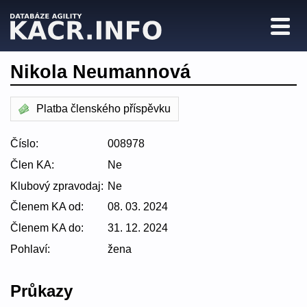
Nikola Neumannová
Platba členského příspěvku
Číslo:
008978
Člen KA:
Ne
Klubový zpravodaj:
Ne
Členem KA od:
08. 03. 2024
Členem KA do:
31. 12. 2024
Pohlaví:
žena
Průkazy