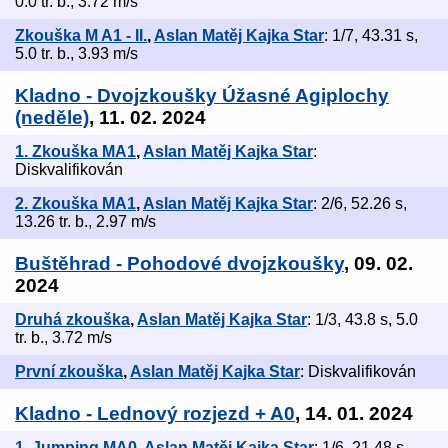
0.0 tr. b., 3.72 m/s
Zkouška M A1 - II.
,
Aslan Matěj Kajka Star
: 1/7, 43.31 s,
5.0 tr. b., 3.93 m/s
Kladno - Dvojzkoušky Úžasné Agiplochy
(neděle)
, 11. 02. 2024
1. Zkouška MA1
,
Aslan Matěj Kajka Star
:
Diskvalifikován
2. Zkouška MA1
,
Aslan Matěj Kajka Star
: 2/6, 52.26 s,
13.26 tr. b., 2.97 m/s
Buštěhrad - Pohodové dvojzkoušky
, 09. 02.
2024
Druhá zkouška
,
Aslan Matěj Kajka Star
: 1/3, 43.8 s, 5.0
tr. b., 3.72 m/s
První zkouška
,
Aslan Matěj Kajka Star
: Diskvalifikován
Kladno - Lednový rozjezd + A0
, 14. 01. 2024
1. Jumping MA0
,
Aslan Matěj Kajka Star
: 1/6, 21.48 s,