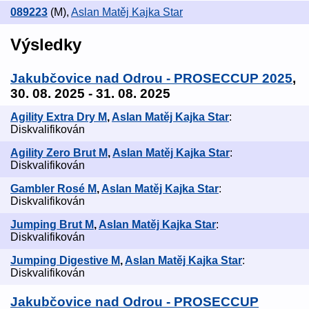
089223
(M)
,
Aslan Matěj Kajka Star
Výsledky
Jakubčovice nad Odrou - PROSECCUP 2025
,
30. 08. 2025 - 31. 08. 2025
Agility Extra Dry M
,
Aslan Matěj Kajka Star
:
Diskvalifikován
Agility Zero Brut M
,
Aslan Matěj Kajka Star
:
Diskvalifikován
Gambler Rosé M
,
Aslan Matěj Kajka Star
:
Diskvalifikován
Jumping Brut M
,
Aslan Matěj Kajka Star
:
Diskvalifikován
Jumping Digestive M
,
Aslan Matěj Kajka Star
:
Diskvalifikován
Jakubčovice nad Odrou - PROSECCUP