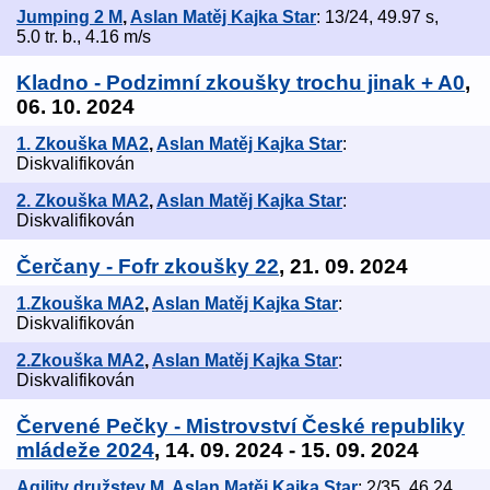
Jumping 2 M
,
Aslan Matěj Kajka Star
: 13/24, 49.97 s,
5.0 tr. b., 4.16 m/s
Kladno - Podzimní zkoušky trochu jinak + A0
,
06. 10. 2024
1. Zkouška MA2
,
Aslan Matěj Kajka Star
:
Diskvalifikován
2. Zkouška MA2
,
Aslan Matěj Kajka Star
:
Diskvalifikován
Čerčany - Fofr zkoušky 22
, 21. 09. 2024
1.Zkouška MA2
,
Aslan Matěj Kajka Star
:
Diskvalifikován
2.Zkouška MA2
,
Aslan Matěj Kajka Star
:
Diskvalifikován
Červené Pečky - Mistrovství České republiky
mládeže 2024
, 14. 09. 2024 - 15. 09. 2024
Agility družstev M
,
Aslan Matěj Kajka Star
: 2/35, 46.24