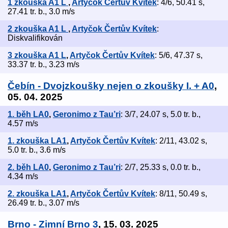
1 zkouška A1 L
,
Artyčok Čertův Kvítek
: 4/6, 50.41 s,
27.41 tr. b., 3.0 m/s
2 zkouška A1 L
,
Artyčok Čertův Kvítek
:
Diskvalifikován
3 zkouška A1 L
,
Artyčok Čertův Kvítek
: 5/6, 47.37 s,
33.37 tr. b., 3.23 m/s
Čebín - Dvojzkoušky nejen o zkoušky I. + A0
,
05. 04. 2025
1. běh LA0
,
Geronimo z Tau’ri
: 3/7, 24.07 s, 5.0 tr. b.,
4.57 m/s
1. zkouška LA1
,
Artyčok Čertův Kvítek
: 2/11, 43.02 s,
5.0 tr. b., 3.6 m/s
2. běh LA0
,
Geronimo z Tau’ri
: 2/7, 25.33 s, 0.0 tr. b.,
4.34 m/s
2. zkouška LA1
,
Artyčok Čertův Kvítek
: 8/11, 50.49 s,
26.49 tr. b., 3.07 m/s
Brno - Zimní Brno 3
, 15. 03. 2025