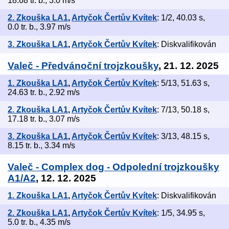
18.68 tr. b., 3.0 m/s
2. Zkouška LA1
,
Artyčok Čertův Kvítek
: 1/2, 40.03 s,
0.0 tr. b., 3.97 m/s
3. Zkouška LA1
,
Artyčok Čertův Kvítek
: Diskvalifikován
Valeč - Předvánoční trojzkoušky
, 21. 12. 2025
1. Zkouška LA1
,
Artyčok Čertův Kvítek
: 5/13, 51.63 s,
24.63 tr. b., 2.92 m/s
2. Zkouška LA1
,
Artyčok Čertův Kvítek
: 7/13, 50.18 s,
17.18 tr. b., 3.07 m/s
3. Zkouška LA1
,
Artyčok Čertův Kvítek
: 3/13, 48.15 s,
8.15 tr. b., 3.34 m/s
Valeč - Complex dog - Odpolední trojzkoušky
A1/A2
, 12. 12. 2025
1. Zkouška LA1
,
Artyčok Čertův Kvítek
: Diskvalifikován
2. Zkouška LA1
,
Artyčok Čertův Kvítek
: 1/5, 34.95 s,
5.0 tr. b., 4.35 m/s