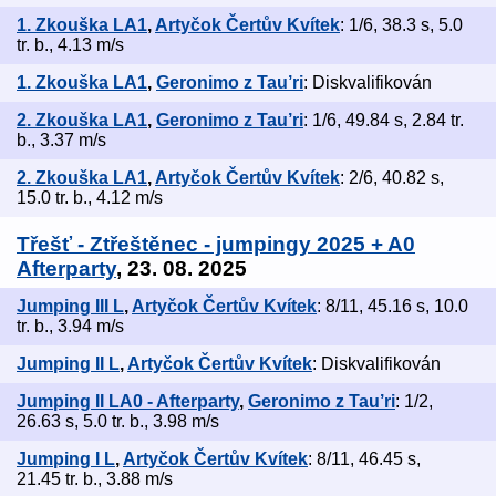
1. Zkouška LA1
,
Artyčok Čertův Kvítek
: 1/6, 38.3 s, 5.0
tr. b., 4.13 m/s
1. Zkouška LA1
,
Geronimo z Tau’ri
: Diskvalifikován
2. Zkouška LA1
,
Geronimo z Tau’ri
: 1/6, 49.84 s, 2.84 tr.
b., 3.37 m/s
2. Zkouška LA1
,
Artyčok Čertův Kvítek
: 2/6, 40.82 s,
15.0 tr. b., 4.12 m/s
Třešť - Ztřeštěnec - jumpingy 2025 + A0
Afterparty
, 23. 08. 2025
Jumping III L
,
Artyčok Čertův Kvítek
: 8/11, 45.16 s, 10.0
tr. b., 3.94 m/s
Jumping II L
,
Artyčok Čertův Kvítek
: Diskvalifikován
Jumping II LA0 - Afterparty
,
Geronimo z Tau’ri
: 1/2,
26.63 s, 5.0 tr. b., 3.98 m/s
Jumping I L
,
Artyčok Čertův Kvítek
: 8/11, 46.45 s,
21.45 tr. b., 3.88 m/s