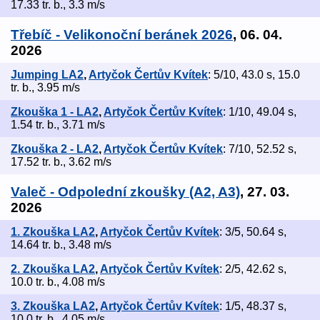
17.33 tr. b., 3.3 m/s
Třebíč - Velikonoční beránek 2026
, 06. 04.
2026
Jumping LA2
,
Artyčok Čertův Kvítek
: 5/10, 43.0 s, 15.0
tr. b., 3.95 m/s
Zkouška 1 - LA2
,
Artyčok Čertův Kvítek
: 1/10, 49.04 s,
1.54 tr. b., 3.71 m/s
Zkouška 2 - LA2
,
Artyčok Čertův Kvítek
: 7/10, 52.52 s,
17.52 tr. b., 3.62 m/s
Valeč - Odpolední zkoušky (A2, A3)
, 27. 03.
2026
1. Zkouška LA2
,
Artyčok Čertův Kvítek
: 3/5, 50.64 s,
14.64 tr. b., 3.48 m/s
2. Zkouška LA2
,
Artyčok Čertův Kvítek
: 2/5, 42.62 s,
10.0 tr. b., 4.08 m/s
3. Zkouška LA2
,
Artyčok Čertův Kvítek
: 1/5, 48.37 s,
10.0 tr. b., 4.05 m/s