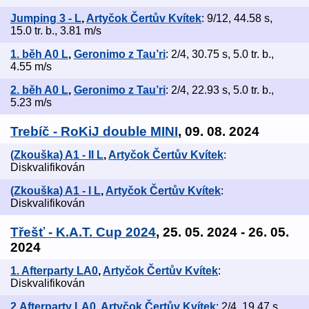
Jumping 3 - L
,
Artyčok Čertův Kvítek
: 9/12, 44.58 s,
15.0 tr. b., 3.81 m/s
1. běh A0 L
,
Geronimo z Tau’ri
: 2/4, 30.75 s, 5.0 tr. b.,
4.55 m/s
2. běh A0 L
,
Geronimo z Tau’ri
: 2/4, 22.93 s, 5.0 tr. b.,
5.23 m/s
Trebíč - RoKiJ double MINI
, 09. 08. 2024
(Zkouška) A1 - II L
,
Artyčok Čertův Kvítek
:
Diskvalifikován
(Zkouška) A1 - I L
,
Artyčok Čertův Kvítek
:
Diskvalifikován
Třešť - K.A.T. Cup 2024
, 25. 05. 2024 - 26. 05.
2024
1. Afterparty LA0
,
Artyčok Čertův Kvítek
:
Diskvalifikován
2.Afterparty LA0
,
Artyčok Čertův Kvítek
: 2/4, 19.47 s,