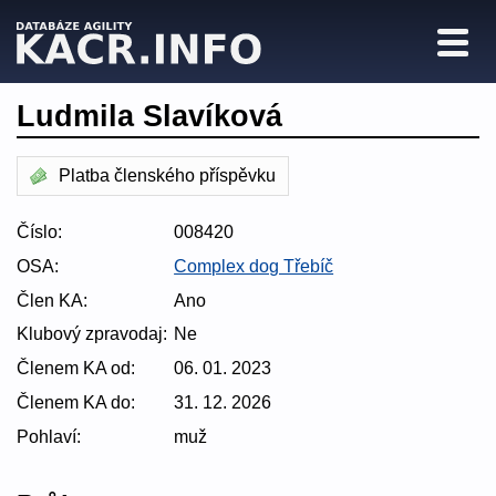
Ludmila Slavíková
Platba členského příspěvku
Číslo:
008420
OSA:
Complex dog Třebíč
Člen KA:
Ano
Klubový zpravodaj:
Ne
Členem KA od:
06. 01. 2023
Členem KA do:
31. 12. 2026
Pohlaví:
muž