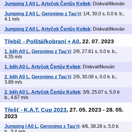
Jumping 1 A0 L
,
Artyčok Čertův Kvítek
: Diskvalifikován
Jumping 2 A0 L
,
Geronimo z Tau’ri
: 1/4, 30.0 s, 0.0 tr. b.,
4.1 m/s
Jumping 2 A0 L
,
Artyčok Čertův Kvítek
: Diskvalifikován
Třebíč - Polštářkobraní + A0
, 22. 07. 2023
1. běh A0 L
,
Geronimo z Tau’ri
: 2/9, 27.61 s, 0.0 tr. b.,
4.35 m/s
1. běh A0 L
,
Artyčok Čertův Kvítek
: Diskvalifikován
2. běh A0 L
,
Geronimo z Tau’ri
: 2/9, 30.08 s, 0.0 tr. b.,
3.89 m/s
2. běh A0 L
,
Artyčok Čertův Kvítek
: 3/9, 25.07 s, 5.0 tr.
b., 4.67 m/s
Třešť - K.A.T. Cup 2023
, 27. 05. 2023 - 28. 05.
2023
Jumping I A0 L
,
Geronimo z Tau’ri
: 4/6, 38.28 s, 5.0 tr.
b., 3.4 m/s