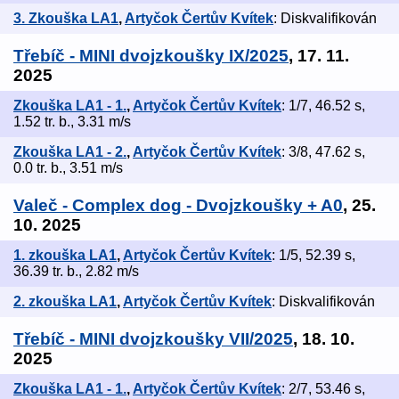
3. Zkouška LA1
,
Artyčok Čertův Kvítek
: Diskvalifikován
Třebíč - MINI dvojzkoušky IX/2025
, 17. 11.
2025
Zkouška LA1 - 1.
,
Artyčok Čertův Kvítek
: 1/7, 46.52 s,
1.52 tr. b., 3.31 m/s
Zkouška LA1 - 2.
,
Artyčok Čertův Kvítek
: 3/8, 47.62 s,
0.0 tr. b., 3.51 m/s
Valeč - Complex dog - Dvojzkoušky + A0
, 25.
10. 2025
1. zkouška LA1
,
Artyčok Čertův Kvítek
: 1/5, 52.39 s,
36.39 tr. b., 2.82 m/s
2. zkouška LA1
,
Artyčok Čertův Kvítek
: Diskvalifikován
Třebíč - MINI dvojzkoušky VII/2025
, 18. 10.
2025
Zkouška LA1 - 1.
,
Artyčok Čertův Kvítek
: 2/7, 53.46 s,