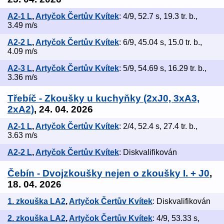
A2-1 L
,
Artyčok Čertův Kvítek
: 4/9, 52.7 s, 19.3 tr. b.,
3.49 m/s
A2-2 L
,
Artyčok Čertův Kvítek
: 6/9, 45.04 s, 15.0 tr. b.,
4.09 m/s
A2-3 L
,
Artyčok Čertův Kvítek
: 5/9, 54.69 s, 16.29 tr. b.,
3.36 m/s
Třebíč - Zkoušky u kuchyňky (2xJ0, 3xA3,
2xA2)
, 24. 04. 2026
A2-1 L
,
Artyčok Čertův Kvítek
: 2/4, 52.4 s, 27.4 tr. b.,
3.63 m/s
A2-2 L
,
Artyčok Čertův Kvítek
: Diskvalifikován
Čebín - Dvojzkoušky nejen o zkoušky I. + J0
,
18. 04. 2026
1. zkouška LA2
,
Artyčok Čertův Kvítek
: Diskvalifikován
2. zkouška LA2
,
Artyčok Čertův Kvítek
: 4/9, 53.33 s,