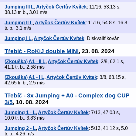
Jumping III L
,
Artyčok Čertův Kvítek
: 11/16, 53.13 s,
38.13 tr. b., 3.01 m/s
Jumping II L
,
Artyčok Čertův Kvítek
: 11/16, 54.8 s, 16.8
tr. b., 3.1 m/s
Jumping I L
,
Artyčok Čertův Kvítek
: Diskvalifikován
Třebíč - RoKiJ double MINI
, 23. 08. 2024
(Zkouška) A1 - II L
,
Artyčok Čertův Kvítek
: 2/8, 62.1 s,
41.1 tr. b., 2.58 m/s
(Zkouška) A1 - I L
,
Artyčok Čertův Kvítek
: 3/8, 63.15 s,
42.65 tr. b., 2.5 m/s
Třebíč - 3x Jumping + A0 - Complex dog CUP
3/5
, 10. 08. 2024
Jumping 1 - L
,
Artyčok Čertův Kvítek
: 7/13, 47.03 s,
10.0 tr. b., 3.83 m/s
Jumping 2 - L
,
Artyčok Čertův Kvítek
: 5/13, 41.12 s, 5.0
tr. b., 4.26 m/s