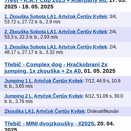
Třešť - K.A.T Cup 2025 + Afterparty A0
, 17. 05.
2025 - 18. 05. 2025
1. Zkouška Sobota LA1
,
Artyčok Čertův Kvítek
: 3/4,
53.72 s, 27.72 tr. b., 2.9 m/s
2. Zkouška Sobota LA1
,
Artyčok Čertův Kvítek
: 2/4,
53.3 s, 22.3 tr. b., 2.93 m/s
3. Zkouška Sobota LA1
,
Artyčok Čertův Kvítek
: 2/4,
48.17 s, 27.17 tr. b., 3.32 m/s
Třebíč - Complex dog - Hračkobraní 2x
jumping, 1x zkouška + 2x A0
, 01. 05. 2025
Jumping 1 L
,
Artyčok Čertův Kvítek
: 7/12, 44.9 s, 10.9
tr. b., 3.65 m/s
Jumping 2 L
,
Artyčok Čertův Kvítek
: 6/12, 51.09 s, 30.0
tr. b., 3.76 m/s
Zkouška LA1
,
Artyčok Čertův Kvítek
: Diskvalifikován
Třebíč - MINI dvojzkoušky - I/2025
, 20. 04.
2025