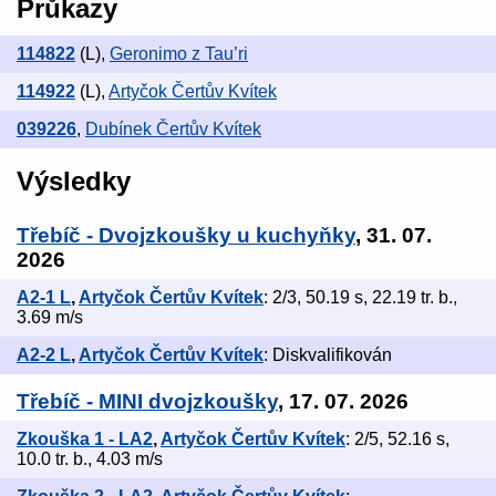
Průkazy
114822
(L)
,
Geronimo z Tau’ri
114922
(L)
,
Artyčok Čertův Kvítek
039226
,
Dubínek Čertův Kvítek
Výsledky
Třebíč - Dvojzkoušky u kuchyňky
, 31. 07.
2026
A2-1 L
,
Artyčok Čertův Kvítek
: 2/3, 50.19 s, 22.19 tr. b.,
3.69 m/s
A2-2 L
,
Artyčok Čertův Kvítek
: Diskvalifikován
Třebíč - MINI dvojzkoušky
, 17. 07. 2026
Zkouška 1 - LA2
,
Artyčok Čertův Kvítek
: 2/5, 52.16 s,
10.0 tr. b., 4.03 m/s