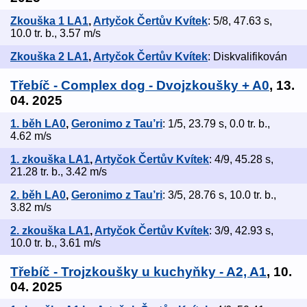
Zkouška 1 LA1
,
Artyčok Čertův Kvítek
: 5/8, 47.63 s,
10.0 tr. b., 3.57 m/s
Zkouška 2 LA1
,
Artyčok Čertův Kvítek
: Diskvalifikován
Třebíč - Complex dog - Dvojzkoušky + A0
, 13.
04. 2025
1. běh LA0
,
Geronimo z Tau’ri
: 1/5, 23.79 s, 0.0 tr. b.,
4.62 m/s
1. zkouška LA1
,
Artyčok Čertův Kvítek
: 4/9, 45.28 s,
21.28 tr. b., 3.42 m/s
2. běh LA0
,
Geronimo z Tau’ri
: 3/5, 28.76 s, 10.0 tr. b.,
3.82 m/s
2. zkouška LA1
,
Artyčok Čertův Kvítek
: 3/9, 42.93 s,
10.0 tr. b., 3.61 m/s
Třebíč - Trojzkoušky u kuchyňky - A2, A1
, 10.
04. 2025