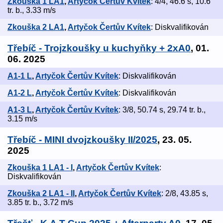
Zkouška 1 LA1
,
Artyčok Čertův Kvítek
: 4/4, 46.6 s, 10.6
tr. b., 3.33 m/s
Zkouška 2 LA1
,
Artyčok Čertův Kvítek
: Diskvalifikován
Třebíč - Trojzkoušky u kuchyňky + 2xA0
, 01.
06. 2025
A1-1 L
,
Artyčok Čertův Kvítek
: Diskvalifikován
A1-2 L
,
Artyčok Čertův Kvítek
: Diskvalifikován
A1-3 L
,
Artyčok Čertův Kvítek
: 3/8, 50.74 s, 29.74 tr. b.,
3.15 m/s
Třebíč - MINI dvojzkoušky II/2025
, 23. 05.
2025
Zkouška 1 LA1 - I
,
Artyčok Čertův Kvítek
:
Diskvalifikován
Zkouška 2 LA1 - II
,
Artyčok Čertův Kvítek
: 2/8, 43.85 s,
3.85 tr. b., 3.72 m/s