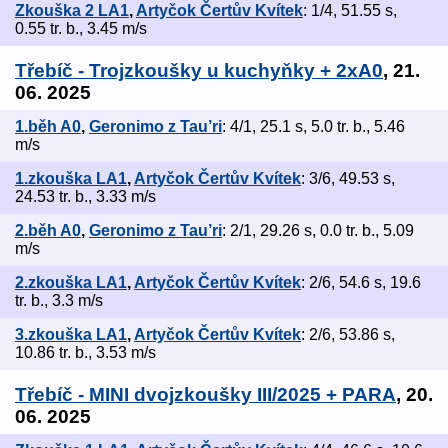
Zkouška 2 LA1
,
Artyčok Čertův Kvítek
: 1/4, 51.55 s,
0.55 tr. b., 3.45 m/s
Třebíč - Trojzkoušky u kuchyňky + 2xA0
, 21.
06. 2025
1.běh A0
,
Geronimo z Tau’ri
: 4/1, 25.1 s, 5.0 tr. b., 5.46
m/s
1.zkouška LA1
,
Artyčok Čertův Kvítek
: 3/6, 49.53 s,
24.53 tr. b., 3.33 m/s
2.běh A0
,
Geronimo z Tau’ri
: 2/1, 29.26 s, 0.0 tr. b., 5.09
m/s
2.zkouška LA1
,
Artyčok Čertův Kvítek
: 2/6, 54.6 s, 19.6
tr. b., 3.3 m/s
3.zkouška LA1
,
Artyčok Čertův Kvítek
: 2/6, 53.86 s,
10.86 tr. b., 3.53 m/s
Třebíč - MINI dvojzkoušky III/2025 + PARA
, 20.
06. 2025