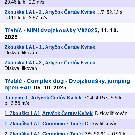
29.46 tr. b., 2.9 m/s
Zkouška LA1 - 2.
,
Artyčok Čertův Kvítek
: 1/7, 52.13 s,
13.13 tr. b., 2.97 m/s
Třebíč - MINI dvojzkoušky VI/2025
, 11. 10.
2025
Zkouška LA1 - 1.
,
Artyčok Čertův Kvítek
:
Diskvalifikován
Zkouška LA1 - 2.
,
Artyčok Čertův Kvítek
:
Diskvalifikován
Třebíč - Complex dog - Dvojzkoušky, jumping
open +A0
, 05. 10. 2025
Jumping L
,
Artyčok Čertův Kvítek
: 7/14, 49.5 s, 5.5 tr.
b., 3.56 m/s
1. Zkouška LA1
,
Artyčok Čertův Kvítek
: Diskvalifikován
1. Zkouška LA1
,
Geronimo z Tau’ri
: Diskvalifikován
2. Zkouška LA1
,
Geronimo z Tau’ri
: 3/5, 52.91 s, 6.91 tr.