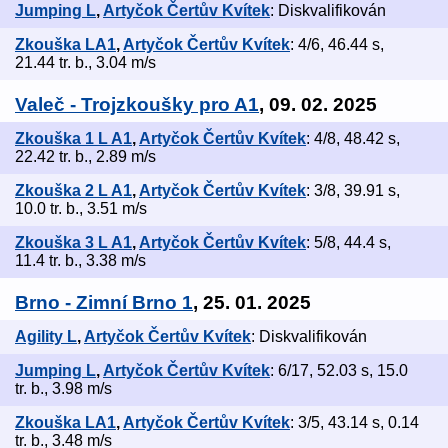
Jumping L
,
Artyčok Čertův Kvítek
: Diskvalifikován
Zkouška LA1
,
Artyčok Čertův Kvítek
: 4/6, 46.44 s,
21.44 tr. b., 3.04 m/s
Valeč - Trojzkoušky pro A1
, 09. 02. 2025
Zkouška 1 L A1
,
Artyčok Čertův Kvítek
: 4/8, 48.42 s,
22.42 tr. b., 2.89 m/s
Zkouška 2 L A1
,
Artyčok Čertův Kvítek
: 3/8, 39.91 s,
10.0 tr. b., 3.51 m/s
Zkouška 3 L A1
,
Artyčok Čertův Kvítek
: 5/8, 44.4 s,
11.4 tr. b., 3.38 m/s
Brno - Zimní Brno 1
, 25. 01. 2025
Agility L
,
Artyčok Čertův Kvítek
: Diskvalifikován
Jumping L
,
Artyčok Čertův Kvítek
: 6/17, 52.03 s, 15.0
tr. b., 3.98 m/s
Zkouška LA1
,
Artyčok Čertův Kvítek
: 3/5, 43.14 s, 0.14
tr. b., 3.48 m/s