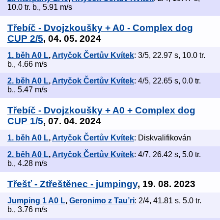
10.0 tr. b., 5.91 m/s
Třebíč - Dvojzkoušky + A0 - Complex dog
CUP 2/5
, 04. 05. 2024
1. běh A0 L
,
Artyčok Čertův Kvítek
: 3/5, 22.97 s, 10.0 tr.
b., 4.66 m/s
2. běh A0 L
,
Artyčok Čertův Kvítek
: 4/5, 22.65 s, 0.0 tr.
b., 5.47 m/s
Třebíč - Dvojzkoušky + A0 + Complex dog
CUP 1/5
, 07. 04. 2024
1. běh A0 L
,
Artyčok Čertův Kvítek
: Diskvalifikován
2. běh A0 L
,
Artyčok Čertův Kvítek
: 4/7, 26.42 s, 5.0 tr.
b., 4.28 m/s
Třešť - Ztřeštěnec - jumpingy
, 19. 08. 2023
Jumping 1 A0 L
,
Geronimo z Tau’ri
: 2/4, 41.81 s, 5.0 tr.
b., 3.76 m/s