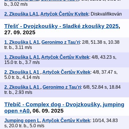
b., 3.02 m/s
2. Zkouška LA1
,
Artyčok Čertův Kvítek
: Diskvalifikován
Třešť - Dvojzkoušky - Sladké zkoušky 2025
,
27. 09. 2025
1. Zkouška L A1
,
Geronimo z Tau’ri
: 2/8, 51.38 s, 10.38
tr. b., 3.11 m/s
1. Zkouška L A1
,
Artyčok Čertův Kvítek
: 4/8, 43.23 s,
15.0 tr. b., 3.7 m/s
2. Zkouška L A1
,
Artyčok Čertův Kvítek
: 4/8, 37.47 s,
5.0 tr. b., 4.14 m/s
2. Zkouška L A1
,
Geronimo z Tau’ri
: 6/8, 52.84 s, 18.84
tr. b., 2.93 m/s
Třebíč - Complex dog - Dvojzkoušky, jumping
open +A0
, 06. 09. 2025
Jumping open L
,
Artyčok Čertův Kvítek
: 10/14, 34.83
s, 20.0 tr. b., 5.0 m/s