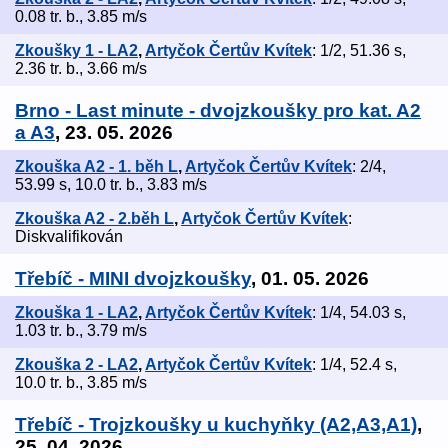
0.08 tr. b., 3.85 m/s
Zkoušky 1 - LA2
,
Artyčok Čertův Kvítek
: 1/2, 51.36 s,
2.36 tr. b., 3.66 m/s
Brno - Last minute - dvojzkoušky pro kat. A2
a A3
, 23. 05. 2026
Zkouška A2 - 1. běh L
,
Artyčok Čertův Kvítek
: 2/4,
53.99 s, 10.0 tr. b., 3.83 m/s
Zkouška A2 - 2.běh L
,
Artyčok Čertův Kvítek
:
Diskvalifikován
Třebíč - MINI dvojzkoušky
, 01. 05. 2026
Zkouška 1 - LA2
,
Artyčok Čertův Kvítek
: 1/4, 54.03 s,
1.03 tr. b., 3.79 m/s
Zkouška 2 - LA2
,
Artyčok Čertův Kvítek
: 1/4, 52.4 s,
10.0 tr. b., 3.85 m/s
Třebíč - Trojzkoušky u kuchyňky (A2,A3,A1)
,
25. 04. 2026