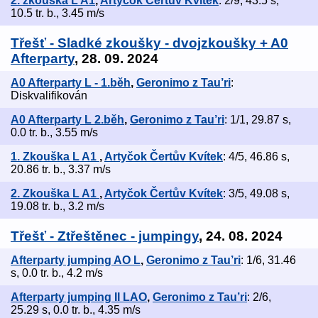
2. zkouška L A1
,
Artyčok Čertův Kvítek
: 2/9, 43.5 s,
10.5 tr. b., 3.45 m/s
Třešť - Sladké zkoušky - dvojzkoušky + A0
Afterparty
, 28. 09. 2024
A0 Afterparty L - 1.běh
,
Geronimo z Tau’ri
:
Diskvalifikován
A0 Afterparty L 2.běh
,
Geronimo z Tau’ri
: 1/1, 29.87 s,
0.0 tr. b., 3.55 m/s
1. Zkouška L A1
,
Artyčok Čertův Kvítek
: 4/5, 46.86 s,
20.86 tr. b., 3.37 m/s
2. Zkouška L A1
,
Artyčok Čertův Kvítek
: 3/5, 49.08 s,
19.08 tr. b., 3.2 m/s
Třešť - Ztřeštěnec - jumpingy
, 24. 08. 2024
Afterparty jumping AO L
,
Geronimo z Tau’ri
: 1/6, 31.46
s, 0.0 tr. b., 4.2 m/s
Afterparty jumping II LAO
,
Geronimo z Tau’ri
: 2/6,
25.29 s, 0.0 tr. b., 4.35 m/s