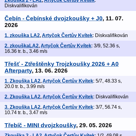
Zkouška 2 - LA2
,
Artyčok Čertův Kvítek
:
Diskvalifikován
Čebín - Čebínské dvojzkoušky + J0
, 11. 07.
2026
1. zkouška LA2
,
Artyčok Čertův Kvítek
: Diskvalifikován
2. zkouškaLA2
,
Artyčok Čertův Kvítek
: 3/9, 52.36 s,
16.36 tr. b., 3.46 m/s
Třešť - Ztřeštěnky Trojzkoušky 2026 + A0
Afterparty
, 13. 06. 2026
1. Zkouška LA2
,
Artyčok Čertův Kvítek
: 5/7, 48.33 s,
20.0 tr. b., 3.99 m/s
2. Zkouška LA2
,
Artyčok Čertův Kvítek
: Diskvalifikován
3. Zkouška LA2
,
Artyčok Čertův Kvítek
: 3/7, 56.74 s,
10.74 tr. b., 3.47 m/s
Třebíč - MINI dvojzkoušky
, 29. 05. 2026
Zkouška 2 - LA2
,
Artyčok Čertův Kvítek
: 1/2, 49.08 s,