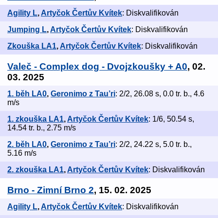
Agility L
,
Artyčok Čertův Kvítek
: Diskvalifikován
Jumping L
,
Artyčok Čertův Kvítek
: Diskvalifikován
Zkouška LA1
,
Artyčok Čertův Kvítek
: Diskvalifikován
Valeč - Complex dog - Dvojzkoušky + A0
, 02.
03. 2025
1. běh LA0
,
Geronimo z Tau’ri
: 2/2, 26.08 s, 0.0 tr. b., 4.6
m/s
1. zkouška LA1
,
Artyčok Čertův Kvítek
: 1/6, 50.54 s,
14.54 tr. b., 2.75 m/s
2. běh LA0
,
Geronimo z Tau’ri
: 2/2, 24.22 s, 5.0 tr. b.,
5.16 m/s
2. zkouška LA1
,
Artyčok Čertův Kvítek
: Diskvalifikován
Brno - Zimní Brno 2
, 15. 02. 2025
Agility L
,
Artyčok Čertův Kvítek
: Diskvalifikován