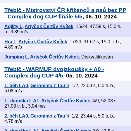
Třebíč - Mistrovství ČR kříženců a psů bez PP
- Complex dog CUP finále 5/5
, 06. 10. 2024
Agility L
,
Artyčok Čertův Kvítek
: 15/24, 47.59 s, 15.0 tr.
b., 3.89 m/s
Hra L
,
Artyčok Čertův Kvítek
: 17/23, 31.67 s, 15.0 tr. b.,
4.89 m/s
Jumping L
,
Artyčok Čertův Kvítek
: Diskvalifikován
Třebíč - WARMUP dvojzkoušky + A0 -
Complex dog CUP 4/5
, 05. 10. 2024
1. běh LA0
,
Geronimo z Tau’ri
: 1/2, 22.03 s, 0.0 tr. b.,
5.08 m/s
1. zkouška L A1
,
Artyčok Čertův Kvítek
: 4/9, 52.03 s,
27.03 tr. b., 3.04 m/s
2. běh LA0
,
Geronimo z Tau’ri
: 1/2, 23.44 s, 5.0 tr. b.,
4.78 m/s