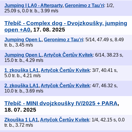
Jumping I LA0 - Afterparty
,
Geronimo z Tau’ri
: 1/2,
25.09 s, 0.0 tr. b., 3.99 m/s
Třebíč - Complex dog - Dvojzkoušky, jumping
open +A0
, 17. 08. 2025
Jumping Open L
,
Geronimo z Tau’ri
: 5/14, 47.49 s, 8.49
tr. b., 3.45 m/s
Jumping Open L
,
Artyčok Čertův Kvítek
: 6/14, 38.23 s,
15.0 tr. b., 4.29 m/s
1. zkouška LA1
,
Artyčok Čertův Kvítek
: 3/7, 40.41 s,
5.0 tr. b., 4.21 m/s
2. zkouška LA1
,
Artyčok Čertův Kvítek
: 4/7, 46.32 s,
10.0 tr. b., 3.69 m/s
Třebíč - MINI dvojzkoušky IV/2025 + PARA
,
18. 07. 2025
Zkouška 1 LA1
,
Artyčok Čertův Kvítek
: 1/4, 42.15 s, 0.0
tr. b., 3.72 m/s