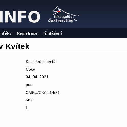
iliťáky
Registrace
Přihlášení
v Kvítek
Kolie krátkosrstá
Čoky
04. 04. 2021
pes
CMKU/CK/1814/21
58.0
L