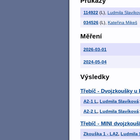
Průkazy
114922
(L)
,
Ludmila Slavíko
034526
(L)
,
Kateřina Mikeš
Měření
2026-03-01
2024-05-04
Výsledky
Třebíč - Dvojzkoušky u
A2-1 L
,
Ludmila Slavíková
A2-2 L
,
Ludmila Slavíková
Třebíč - MINI dvojzkouš
Zkouška 1 - LA2
,
Ludmila 