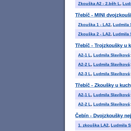
Zkouška A2 - 2.běh L
,
Lud
Třebíč - MINI dvojzkouš
Zkouška 1 - LA2
,
Ludmila 
Zkouška 2 - LA2
,
Ludmila 
Třebíč - Trojzkoušky u 
A2-1 L
,
Ludmila Slavíková
A2-2 L
,
Ludmila Slavíková
A2-3 L
,
Ludmila Slavíková
Třebíč - Zkoušky u kuch
A2-1 L
,
Ludmila Slavíková
A2-2 L
,
Ludmila Slavíková
Čebín - Dvojzkoušky nej
1. zkouška LA2
,
Ludmila S