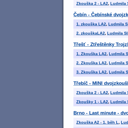
Zkouška 2 - LA2
,
Ludmila 
Čebín - Čebínské dvojz
1. zkouška LA2
,
Ludmila S
2. zkouškaLA2
,
Ludmila S
Třešť - Ztřeštěnky Troj
1. Zkouška LA2
,
Ludmila S
2. Zkouška LA2
,
Ludmila S
3. Zkouška LA2
,
Ludmila S
Třebíč - MINI dvojzkouš
Zkouška 2 - LA2
,
Ludmila 
Zkoušky 1 - LA2
,
Ludmila 
Brno - Last minute - dv
Zkouška A2 - 1. běh L
,
Lud