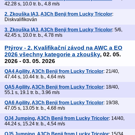
42.28 s, 10.0 tr. b., 4.8 m/s
2. Zkouška IA3
,
A3Ch Benji from Lucky Tricolor
:
Diskvalifikován
3. Zkouška IA3
,
A3Ch Benji from Lucky Tricolor
: 5/6,
42.45 s, 10.0 tr. b., 4.78 m/s
Ptýrov - 2. Kvalifikační závod na AWC a EO
2026 všechny kategorie a zkoušky
, 02. 05.
2026 - 03. 05. 2026
QA4 Agility
,
A3Ch Benji from Lucky Tricolor
: 21/40,
47.44 s, 10.44 tr. b., 4.64 m/s
QA5 Agility
,
A3Ch Benji from Lucky Tricolor
: 18/40,
55.1 s, 19.1 tr. b., 3.96 m/s
QA6 Agility
,
A3Ch Benji from Lucky Tricolor
: 19/38,
47.05 s, 13.05 tr. b., 4.68 m/s
QJ4 Jumping
,
A3Ch Benji from Lucky Tricolor
: 14/40,
44.24 s, 15.24 tr. b., 4.54 m/s
QJ5 Jumping
,
A3Ch Benji from Lucky Tricolor
: 15/34,