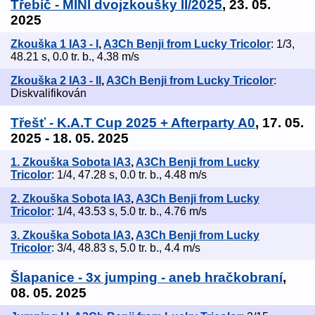
Třebíč - MINI dvojzkoušky II/2025
, 23. 05.
2025
Zkouška 1 IA3 - I
,
A3Ch Benji from Lucky Tricolor
: 1/3,
48.21 s, 0.0 tr. b., 4.38 m/s
Zkouška 2 IA3 - II
,
A3Ch Benji from Lucky Tricolor
:
Diskvalifikován
Třešť - K.A.T Cup 2025 + Afterparty A0
, 17. 05.
2025 - 18. 05. 2025
1. Zkouška Sobota IA3
,
A3Ch Benji from Lucky
Tricolor
: 1/4, 47.28 s, 0.0 tr. b., 4.48 m/s
2. Zkouška Sobota IA3
,
A3Ch Benji from Lucky
Tricolor
: 1/4, 43.53 s, 5.0 tr. b., 4.76 m/s
3. Zkouška Sobota IA3
,
A3Ch Benji from Lucky
Tricolor
: 3/4, 48.83 s, 5.0 tr. b., 4.4 m/s
Šlapanice - 3x jumping - aneb hračkobraní
,
08. 05. 2025