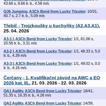
43.66 s, 9.66 tr. b., 4.58 m/s
QJ6 Jumping
,
A3Ch Benji from Lucky Tricolor
: 10/31,
40.7 s, 2.7 tr. b., 5.09 m/s
Třebíč - Trojzkoušky u kuchyňky (A2,A3,A1)
,
25. 04. 2026
A3-1 I
,
A3Ch Benji from Lucky Tricolor
: 1/1, 61.06 s,
20.56 tr. b., 3.31 m/s
A3-2 I
,
A3Ch Benji from Lucky Tricolor
: 1/1, 48.33 s, 5.0
tr. b., 4.39 m/s
A3-3 I
,
A3Ch Benji from Lucky Tricolor
: 1/1, 49.02 s, 0.0
tr. b., 4.16 m/s
Čerčany - 1. Kvalifikační závod na AWC a EO
2026 kat. I/L
, 21. 03. 2026 - 22. 03. 2026
QA1 Agility
,
A3Ch Benji from Lucky Tricolor
: 18/41,
51.35 s, 16.35 tr. b., 4.26 m/s
QA2 Agility
,
A3Ch Benji from Lucky Tricolor
: 14/39,