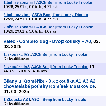
1.běh se zónami I
,
A3Ch Benji from Lucky Tricolor
:
10/26, 25.91 s, 0.0 tr. b., 4.71 m/s
2.běh bez zón I
,
A3Ch Benji from Lucky Tricolor
:
12/26, 24.51 s, 0.0 tr. b., 4.77 m/s
2.běh se zónami I
,
A3Ch Benji from Lucky Tricolor
:
13/26, 29.81 s, 5.0 tr. b., 4.6 m/s
Valeč - Complex dog - Dvojzkoušky + A0
, 02.
03. 2025
1. zkouška IA3
,
A3Ch Benji from Lucky Tricolor
:
Diskvalifikován
2. zkouška IA3
,
A3Ch Benji from Lucky Tricolor
: 1/1,
44.3 s, 15.0 tr. b., 4.06 m/s
Bílany u Kroměříže - 3 x zkouška A1,A3,A2
chovatelské potřeby Komínek Mostkovice
,
01. 03. 2025
1 Zkouška A3 I
,
A3Ch Benji from Lucky Tricolor
:
Diskvalifikován