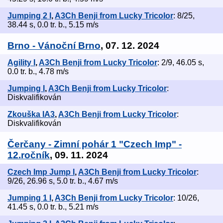
Jumping 2 I
,
A3Ch Benji from Lucky Tricolor
: 8/25,
38.44 s, 0.0 tr. b., 5.15 m/s
Brno - Vánoční Brno
, 07. 12. 2024
Agility I
,
A3Ch Benji from Lucky Tricolor
: 2/9, 46.05 s,
0.0 tr. b., 4.78 m/s
Jumping I
,
A3Ch Benji from Lucky Tricolor
:
Diskvalifikován
Zkouška IA3
,
A3Ch Benji from Lucky Tricolor
:
Diskvalifikován
Čerčany - Zimní pohár 1 "Czech Imp" -
12.ročník
, 09. 11. 2024
Czech Imp Jump I
,
A3Ch Benji from Lucky Tricolor
:
9/26, 26.96 s, 5.0 tr. b., 4.67 m/s
Jumping 1 I
,
A3Ch Benji from Lucky Tricolor
: 10/26,
41.45 s, 0.0 tr. b., 5.21 m/s