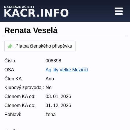
Renata Veselá
Platba členského příspěvku
Číslo:
008398
OSA:
Agility Velké Meziříčí
Člen KA:
Ano
Klubový zpravodaj:
Ne
Členem KA od:
03. 01. 2026
Členem KA do:
31. 12. 2026
Pohlaví:
žena