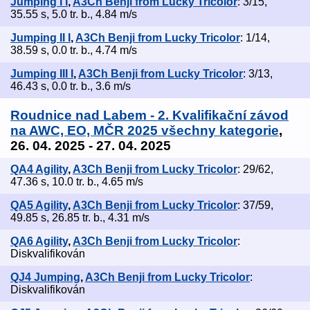
Jumping I I
,
A3Ch Benji from Lucky Tricolor
: 3/15,
35.55 s, 5.0 tr. b., 4.84 m/s
Jumping II I
,
A3Ch Benji from Lucky Tricolor
: 1/14,
38.59 s, 0.0 tr. b., 4.74 m/s
Jumping III I
,
A3Ch Benji from Lucky Tricolor
: 3/13,
46.43 s, 0.0 tr. b., 3.6 m/s
Roudnice nad Labem - 2. Kvalifikační závod
na AWC, EO, MČR 2025 všechny kategorie
,
26. 04. 2025 - 27. 04. 2025
QA4 Agility
,
A3Ch Benji from Lucky Tricolor
: 29/62,
47.36 s, 10.0 tr. b., 4.65 m/s
QA5 Agility
,
A3Ch Benji from Lucky Tricolor
: 37/59,
49.85 s, 26.85 tr. b., 4.31 m/s
QA6 Agility
,
A3Ch Benji from Lucky Tricolor
:
Diskvalifikován
QJ4 Jumping
,
A3Ch Benji from Lucky Tricolor
:
Diskvalifikován