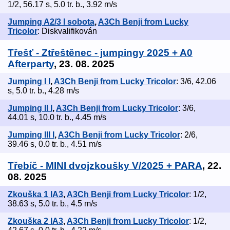
1/2, 56.17 s, 5.0 tr. b., 3.92 m/s
Jumping A2/3 I sobota
,
A3Ch Benji from Lucky
Tricolor
: Diskvalifikován
Třešť - Ztřeštěnec - jumpingy 2025 + A0
Afterparty
, 23. 08. 2025
Jumping I I
,
A3Ch Benji from Lucky Tricolor
: 3/6, 42.06
s, 5.0 tr. b., 4.28 m/s
Jumping II I
,
A3Ch Benji from Lucky Tricolor
: 3/6,
44.01 s, 10.0 tr. b., 4.45 m/s
Jumping III I
,
A3Ch Benji from Lucky Tricolor
: 2/6,
39.46 s, 0.0 tr. b., 4.51 m/s
Třebíč - MINI dvojzkoušky V/2025 + PARA
, 22.
08. 2025
Zkouška 1 IA3
,
A3Ch Benji from Lucky Tricolor
: 1/2,
38.63 s, 5.0 tr. b., 4.5 m/s
Zkouška 2 IA3
,
A3Ch Benji from Lucky Tricolor
: 1/2,