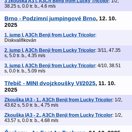
3 zkouška A3 I
,
A3Ch Benji from Lucky Tricolor
: 1/2,
38.25 s, 0.0 tr. b., 4.6 m/s
Brno - Podzimní jumpingové Brno
, 12. 10.
2025
1. jump I
,
A3Ch Benji from Lucky Tricolor
:
Diskvalifikován
2. jump I
,
A3Ch Benji from Lucky Tricolor
: 3/11, 47.35
s, 5.0 tr. b., 4.35 m/s
3. jump I
,
A3Ch Benji from Lucky Tricolor
: 4/10, 38.51
s, 0.0 tr. b., 5.09 m/s
Třebíč - MINI dvojzkoušky VI/2025
, 11. 10.
2025
Zkouška IA3 - 1.
,
A3Ch Benji from Lucky Tricolor
: 1/2,
43.62 s, 5.0 tr. b., 4.75 m/s
Zkouška IA3 - 2.
,
A3Ch Benji from Lucky Tricolor
: 1/2,
43.57 s, 0.0 tr. b., 4.68 m/s