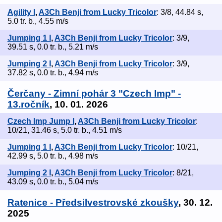
Agility I
,
A3Ch Benji from Lucky Tricolor
: 3/8, 44.84 s,
5.0 tr. b., 4.55 m/s
Jumping 1 I
,
A3Ch Benji from Lucky Tricolor
: 3/9,
39.51 s, 0.0 tr. b., 5.21 m/s
Jumping 2 I
,
A3Ch Benji from Lucky Tricolor
: 3/9,
37.82 s, 0.0 tr. b., 4.94 m/s
Čerčany - Zimní pohár 3 "Czech Imp" -
13.ročník
, 10. 01. 2026
Czech Imp Jump I
,
A3Ch Benji from Lucky Tricolor
:
10/21, 31.46 s, 5.0 tr. b., 4.51 m/s
Jumping 1 I
,
A3Ch Benji from Lucky Tricolor
: 10/21,
42.99 s, 5.0 tr. b., 4.98 m/s
Jumping 2 I
,
A3Ch Benji from Lucky Tricolor
: 8/21,
43.09 s, 0.0 tr. b., 5.04 m/s
Ratenice - Předsilvestrovské zkoušky
, 30. 12.
2025