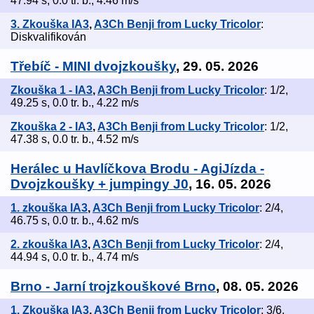
47.94 s, 0.0 tr. b., 4.46 m/s
3. Zkouška IA3
,
A3Ch Benji from Lucky Tricolor
:
Diskvalifikován
Třebíč - MINI dvojzkoušky
, 29. 05. 2026
Zkouška 1 - IA3
,
A3Ch Benji from Lucky Tricolor
: 1/2,
49.25 s, 0.0 tr. b., 4.22 m/s
Zkouška 2 - IA3
,
A3Ch Benji from Lucky Tricolor
: 1/2,
47.38 s, 0.0 tr. b., 4.52 m/s
Herálec u Havlíčkova Brodu - AgiJízda -
Dvojzkoušky + jumpingy J0
, 16. 05. 2026
1. zkouška IA3
,
A3Ch Benji from Lucky Tricolor
: 2/4,
46.75 s, 0.0 tr. b., 4.62 m/s
2. zkouška IA3
,
A3Ch Benji from Lucky Tricolor
: 2/4,
44.94 s, 0.0 tr. b., 4.74 m/s
Brno - Jarní trojzkouškové Brno
, 08. 05. 2026
1. Zkouška IA3
,
A3Ch Benji from Lucky Tricolor
: 3/6,