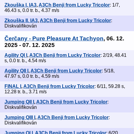
Zkouška I. IA3
,
A3Ch Benji from Lucky Tricolor
: 1/7,
46.43 s, 0.0 tr. b., 4.37 m/s
Zkouška II. IA3
,
A3Ch Benji from Lucky Tricolor
:
Diskvalifikován
Čerčany - Pure Pleasure At Tachyon
, 06. 12.
2025 - 07. 12. 2025
Agility QI I
,
A3Ch Benji from Lucky Tricolor
: 2/19, 48.41
s, 0.0 tr. b., 4.54 m/s
Agility QII I
,
A3Ch Benji from Lucky Tricolor
: 5/18,
47.97 s, 0.0 tr. b., 4.59 m/s
FINAL I
,
A3Ch Benji from Lucky Tricolor
: 6/11, 59.28 s,
12.28 tr. b., 3.71 m/s
Jumping QII I
,
A3Ch Benji from Lucky Tricolor
:
Diskvalifikován
Jumping QIII I
,
A3Ch Benji from Lucky Tricolor
:
Diskvalifikován
Jumpinq QI I
,
A3Ch Benji from Lucky Tricolor
: 6/20,