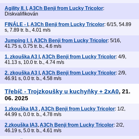
Agility II. I
,
A3Ch Benji from Lucky Tricolor
:
Diskvalifikován
FINÁLE - I
,
A3Ch Benji from Lucky Tricolor
: 6/15, 54.89
s, 7.89 tr. b., 4.01 m/s
Jumping I. I
,
A3Ch Benji from Lucky Tricolor
: 5/16,
41.75 s, 0.75 tr. b., 4.6 m/s
1. zkouška A3 I
,
A3Ch Benji from Lucky Tricolor
: 4/9,
41.13 s, 10.0 tr. b., 4.74 m/s
2. zkouška A3 I
,
A3Ch Benji from Lucky Tricolor
: 2/9,
46.91 s, 0.0 tr. b., 4.58 m/s
Třebíč - Trojzkoušky u kuchyňky + 2xA0
, 21.
06. 2025
1.zkouška IA3
,
A3Ch Benji from Lucky Tricolor
: 1/2,
44.99 s, 0.0 tr. b., 4.78 m/s
2.zkouška IA3
,
A3Ch Benji from Lucky Tricolor
: 2/2,
46.19 s, 5.0 tr. b., 4.61 m/s