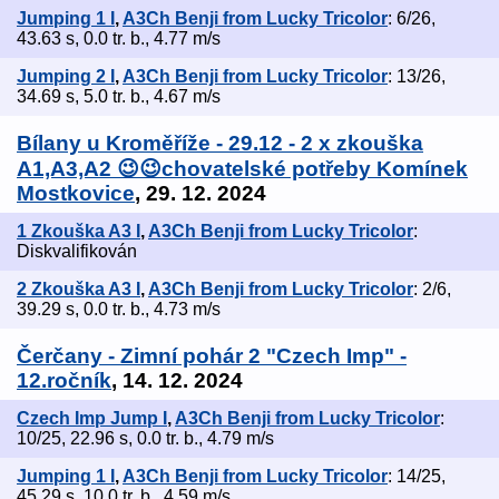
Jumping 1 I
,
A3Ch Benji from Lucky Tricolor
: 6/26,
43.63 s, 0.0 tr. b., 4.77 m/s
Jumping 2 I
,
A3Ch Benji from Lucky Tricolor
: 13/26,
34.69 s, 5.0 tr. b., 4.67 m/s
Bílany u Kroměříže - 29.12 - 2 x zkouška
A1,A3,A2 😉😉chovatelské potřeby Komínek
Mostkovice
, 29. 12. 2024
1 Zkouška A3 I
,
A3Ch Benji from Lucky Tricolor
:
Diskvalifikován
2 Zkouška A3 I
,
A3Ch Benji from Lucky Tricolor
: 2/6,
39.29 s, 0.0 tr. b., 4.73 m/s
Čerčany - Zimní pohár 2 "Czech Imp" -
12.ročník
, 14. 12. 2024
Czech Imp Jump I
,
A3Ch Benji from Lucky Tricolor
:
10/25, 22.96 s, 0.0 tr. b., 4.79 m/s
Jumping 1 I
,
A3Ch Benji from Lucky Tricolor
: 14/25,
45.29 s, 10.0 tr. b., 4.59 m/s