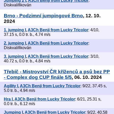
Jumping 2 I
,
A3Ch Benji from Lucky Tricolor
:
Diskvalifikován
Brno - Podzimní jumpingové Brno
, 12. 10.
2024
1. jumping I
,
A3Ch Benji from Lucky Tricolor
: 4/10,
37.15 s, 0.0 tr. b., 4.74 m/s
2. jumping I
,
A3Ch Benji from Lucky Tricolor
:
Diskvalifikován
3. jumping I
,
A3Ch Benji from Lucky Tricolor
: 3/10,
40.72 s, 0.0 tr. b., 4.84 m/s
Třebíč - Mistrovství ČR kříženců a psů bez PP
- Complex dog CUP finále 5/5
, 06. 10. 2024
Agility I
,
A3Ch Benji from Lucky Tricolor
: 9/22, 37.45 s,
5.0 tr. b., 4.94 m/s
Hra I
,
A3Ch Benji from Lucky Tricolor
: 6/21, 25.31 s,
0.0 tr. b., 6.12 m/s
Jumping I
,
A3Ch Benji from Lucky Tricolor
: 9/22, 40.58