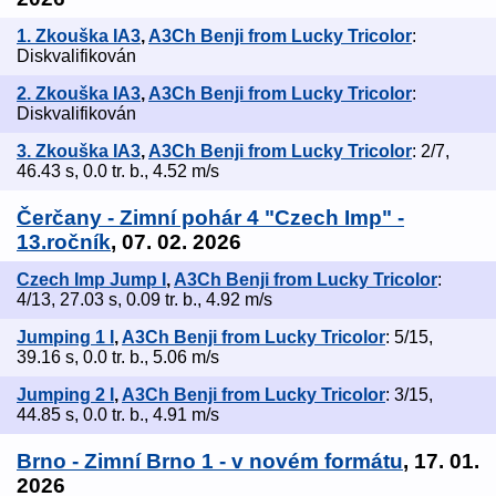
1. Zkouška IA3
,
A3Ch Benji from Lucky Tricolor
:
Diskvalifikován
2. Zkouška IA3
,
A3Ch Benji from Lucky Tricolor
:
Diskvalifikován
3. Zkouška IA3
,
A3Ch Benji from Lucky Tricolor
: 2/7,
46.43 s, 0.0 tr. b., 4.52 m/s
Čerčany - Zimní pohár 4 "Czech Imp" -
13.ročník
, 07. 02. 2026
Czech Imp Jump I
,
A3Ch Benji from Lucky Tricolor
:
4/13, 27.03 s, 0.09 tr. b., 4.92 m/s
Jumping 1 I
,
A3Ch Benji from Lucky Tricolor
: 5/15,
39.16 s, 0.0 tr. b., 5.06 m/s
Jumping 2 I
,
A3Ch Benji from Lucky Tricolor
: 3/15,
44.85 s, 0.0 tr. b., 4.91 m/s
Brno - Zimní Brno 1 - v novém formátu
, 17. 01.
2026