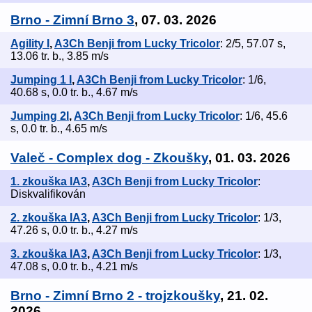
Brno - Zimní Brno 3
, 07. 03. 2026
Agility I
,
A3Ch Benji from Lucky Tricolor
: 2/5, 57.07 s,
13.06 tr. b., 3.85 m/s
Jumping 1 I
,
A3Ch Benji from Lucky Tricolor
: 1/6,
40.68 s, 0.0 tr. b., 4.67 m/s
Jumping 2I
,
A3Ch Benji from Lucky Tricolor
: 1/6, 45.6
s, 0.0 tr. b., 4.65 m/s
Valeč - Complex dog - Zkoušky
, 01. 03. 2026
1. zkouška IA3
,
A3Ch Benji from Lucky Tricolor
:
Diskvalifikován
2. zkouška IA3
,
A3Ch Benji from Lucky Tricolor
: 1/3,
47.26 s, 0.0 tr. b., 4.27 m/s
3. zkouška IA3
,
A3Ch Benji from Lucky Tricolor
: 1/3,
47.08 s, 0.0 tr. b., 4.21 m/s
Brno - Zimní Brno 2 - trojzkoušky
, 21. 02.
2026