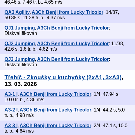
46.46 s, 7.46 tr. b., 4.65 m/s
QA3 Agility
,
A3Ch Benji from Lucky Tricolor
: 14/37,
50.38 s, 11.38 tr. b., 4.37 m/s
QJ1 Jumping
,
A3Ch Benji from Lucky Tricolor
:
Diskvalifikován
QJ2 Jumping
,
A3Ch Benji from Lucky Tricolor
: 11/38,
42.6 s, 1.6 tr. b., 4.62 m/s
QJ3 Jumping
,
A3Ch Benji from Lucky Tricolor
:
Diskvalifikován
Třebíč - Zkoušky u kuchyňky (2xA1, 3xA3)
,
13. 03. 2026
A3-1 I
,
A3Ch Benji from Lucky Tricolor
: 1/4, 47.94 s,
10.0 tr. b., 4.36 m/s
A3-2 I
,
A3Ch Benji from Lucky Tricolor
: 1/4, 44.2 s, 5.0
tr. b., 4.98 m/s
A3-3 I
,
A3Ch Benji from Lucky Tricolor
: 2/4, 47.4 s, 10.0
tr. b., 4.64 m/s