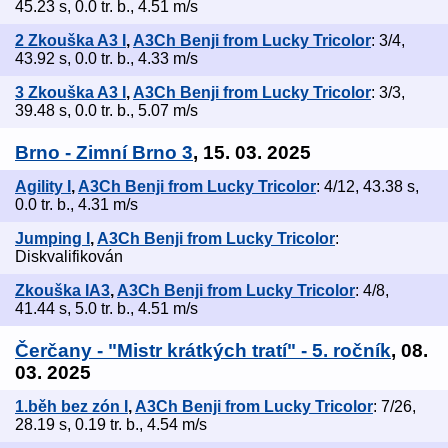
45.23 s, 0.0 tr. b., 4.51 m/s
2 Zkouška A3 I
,
A3Ch Benji from Lucky Tricolor
: 3/4,
43.92 s, 0.0 tr. b., 4.33 m/s
3 Zkouška A3 I
,
A3Ch Benji from Lucky Tricolor
: 3/3,
39.48 s, 0.0 tr. b., 5.07 m/s
Brno - Zimní Brno 3
, 15. 03. 2025
Agility I
,
A3Ch Benji from Lucky Tricolor
: 4/12, 43.38 s,
0.0 tr. b., 4.31 m/s
Jumping I
,
A3Ch Benji from Lucky Tricolor
:
Diskvalifikován
Zkouška IA3
,
A3Ch Benji from Lucky Tricolor
: 4/8,
41.44 s, 5.0 tr. b., 4.51 m/s
Čerčany - "Mistr krátkých tratí" - 5. ročník
, 08.
03. 2025
1.běh bez zón I
,
A3Ch Benji from Lucky Tricolor
: 7/26,
28.19 s, 0.19 tr. b., 4.54 m/s