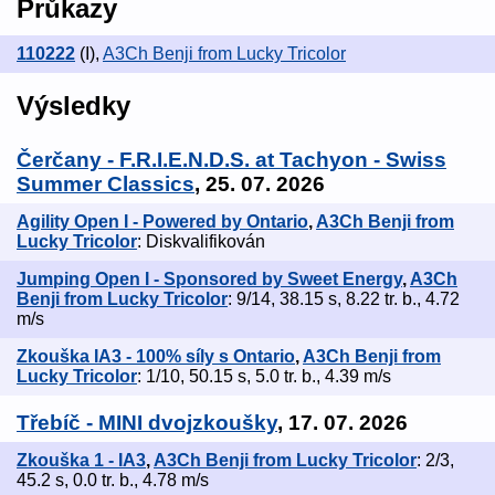
Průkazy
110222
(I)
,
A3Ch Benji from Lucky Tricolor
Výsledky
Čerčany - F.R.I.E.N.D.S. at Tachyon - Swiss
Summer Classics
, 25. 07. 2026
Agility Open I - Powered by Ontario
,
A3Ch Benji from
Lucky Tricolor
: Diskvalifikován
Jumping Open I - Sponsored by Sweet Energy
,
A3Ch
Benji from Lucky Tricolor
: 9/14, 38.15 s, 8.22 tr. b., 4.72
m/s
Zkouška IA3 - 100% síly s Ontario
,
A3Ch Benji from
Lucky Tricolor
: 1/10, 50.15 s, 5.0 tr. b., 4.39 m/s
Třebíč - MINI dvojzkoušky
, 17. 07. 2026
Zkouška 1 - IA3
,
A3Ch Benji from Lucky Tricolor
: 2/3,
45.2 s, 0.0 tr. b., 4.78 m/s