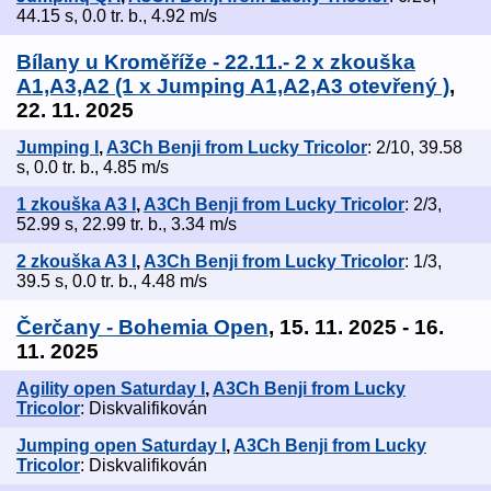
44.15 s, 0.0 tr. b., 4.92 m/s
Bílany u Kroměříže - 22.11.- 2 x zkouška
A1,A3,A2 (1 x Jumping A1,A2,A3 otevřený )
,
22. 11. 2025
Jumping I
,
A3Ch Benji from Lucky Tricolor
: 2/10, 39.58
s, 0.0 tr. b., 4.85 m/s
1 zkouška A3 I
,
A3Ch Benji from Lucky Tricolor
: 2/3,
52.99 s, 22.99 tr. b., 3.34 m/s
2 zkouška A3 I
,
A3Ch Benji from Lucky Tricolor
: 1/3,
39.5 s, 0.0 tr. b., 4.48 m/s
Čerčany - Bohemia Open
, 15. 11. 2025 - 16.
11. 2025
Agility open Saturday I
,
A3Ch Benji from Lucky
Tricolor
: Diskvalifikován
Jumping open Saturday I
,
A3Ch Benji from Lucky
Tricolor
: Diskvalifikován