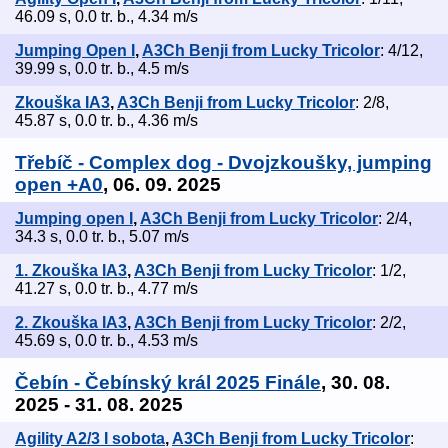
46.09 s, 0.0 tr. b., 4.34 m/s
Jumping Open I
,
A3Ch Benji from Lucky Tricolor
: 4/12,
39.99 s, 0.0 tr. b., 4.5 m/s
Zkouška IA3
,
A3Ch Benji from Lucky Tricolor
: 2/8,
45.87 s, 0.0 tr. b., 4.36 m/s
Třebíč - Complex dog - Dvojzkoušky, jumping
open +A0
, 06. 09. 2025
Jumping open I
,
A3Ch Benji from Lucky Tricolor
: 2/4,
34.3 s, 0.0 tr. b., 5.07 m/s
1. Zkouška IA3
,
A3Ch Benji from Lucky Tricolor
: 1/2,
41.27 s, 0.0 tr. b., 4.77 m/s
2. Zkouška IA3
,
A3Ch Benji from Lucky Tricolor
: 2/2,
45.69 s, 0.0 tr. b., 4.53 m/s
Čebín - Čebínský král 2025 Finále
, 30. 08.
2025 - 31. 08. 2025
Agility A2/3 I sobota
,
A3Ch Benji from Lucky Tricolor
: