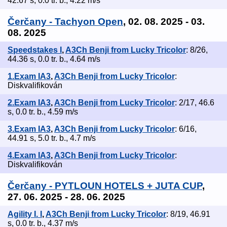
42.67 s, 0.0 tr. b., 4.22 m/s
Čerčany - Tachyon Open
, 02. 08. 2025 - 03.
08. 2025
Speedstakes I
,
A3Ch Benji from Lucky Tricolor
: 8/26,
44.36 s, 0.0 tr. b., 4.64 m/s
1.Exam IA3
,
A3Ch Benji from Lucky Tricolor
:
Diskvalifikován
2.Exam IA3
,
A3Ch Benji from Lucky Tricolor
: 2/17, 46.6
s, 0.0 tr. b., 4.59 m/s
3.Exam IA3
,
A3Ch Benji from Lucky Tricolor
: 6/16,
44.91 s, 5.0 tr. b., 4.7 m/s
4.Exam IA3
,
A3Ch Benji from Lucky Tricolor
:
Diskvalifikován
Čerčany - PYTLOUN HOTELS + JUTA CUP
,
27. 06. 2025 - 28. 06. 2025
Agility I. I
,
A3Ch Benji from Lucky Tricolor
: 8/19, 46.91
s, 0.0 tr. b., 4.37 m/s