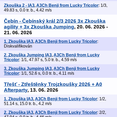
Zkouška 2 - IA3
,
A3Ch Benji from Lucky Tricolor
: 1/3,
49.83 s, 0.0 tr. b., 4.42 m/s
Čebín - Čebínský král 2/3 2026 3x Zkouška
agility + 3x Zkouška Jumping
, 20. 06. 2026 -
21. 06. 2026
1. Zkouška IA3
,
A3Ch Benji from Lucky Tricolor
:
Diskvalifikován
2. Zkouška Jumping IA3
,
A3Ch Benji from Lucky
Tricolor
: 1/1, 47.97 s, 5.0 tr. b., 4.59 m/s
3. Zkouška Jumping IA3
,
A3Ch Benji from Lucky
Tricolor
: 1/1, 52.6 s, 0.0 tr. b., 4.11 m/s
Třešť - Ztřeštěnky Trojzkoušky 2026 + A0
Afterparty
, 13. 06. 2026
1. Zkouška IA3
,
A3Ch Benji from Lucky Tricolor
: 1/2,
51.14 s, 15.0 tr. b., 4.2 m/s
2. Zkouška IA3
,
A3Ch Benji from Lucky Tricolor
: 2/2,