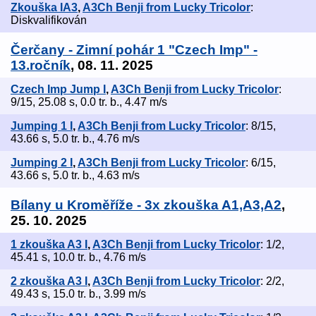
Zkouška IA3
,
A3Ch Benji from Lucky Tricolor
:
Diskvalifikován
Čerčany - Zimní pohár 1 "Czech Imp" -
13.ročník
, 08. 11. 2025
Czech Imp Jump I
,
A3Ch Benji from Lucky Tricolor
:
9/15, 25.08 s, 0.0 tr. b., 4.47 m/s
Jumping 1 I
,
A3Ch Benji from Lucky Tricolor
: 8/15,
43.66 s, 5.0 tr. b., 4.76 m/s
Jumping 2 I
,
A3Ch Benji from Lucky Tricolor
: 6/15,
43.66 s, 5.0 tr. b., 4.63 m/s
Bílany u Kroměříže - 3x zkouška A1,A3,A2
,
25. 10. 2025
1 zkouška A3 I
,
A3Ch Benji from Lucky Tricolor
: 1/2,
45.41 s, 10.0 tr. b., 4.76 m/s
2 zkouška A3 I
,
A3Ch Benji from Lucky Tricolor
: 2/2,
49.43 s, 15.0 tr. b., 3.99 m/s