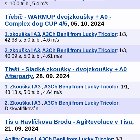
s, 10.0 tr. b., 5.4 m/s
Třebíč - WARMUP dvojzkoušky + A0 -
Complex dog CUP 4/5
, 05. 10. 2024
1. zkouška I A3
,
A3Ch Benji from Lucky Tricolor
: 1/3,
42.38 s, 5.0 tr. b., 4.6 m/s
2. zkouška I A3
,
A3Ch Benji from Lucky Tricolor
: 1/3,
40.09 s, 5.0 tr. b., 4.61 m/s
Třešť - Sladké zkoušky - dvojzkoušky + A0
Afterparty
, 28. 09. 2024
1. Zkouška I A3
,
A3Ch Benji from Lucky Tricolor
: 1/1,
43.13 s, 5.0 tr. b., 4.64 m/s
2. Zkouška I A3
,
A3Ch Benji from Lucky Tricolor
:
Diskvalifikován
Tis u Havlíčkova Brodu - AgiRevoluce v Tisu
,
21. 09. 2024
Agility Open I
,
A3Ch Benji from Lucky Tricolor
: 3/8,