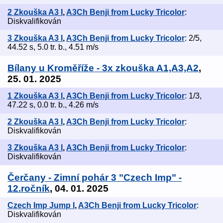
2 Zkouška A3 I
,
A3Ch Benji from Lucky Tricolor
:
Diskvalifikován
3 Zkouška A3 I
,
A3Ch Benji from Lucky Tricolor
: 2/5,
44.52 s, 5.0 tr. b., 4.51 m/s
Bílany u Kroměříže - 3x zkouška A1,A3,A2
,
25. 01. 2025
1 Zkouška A3 I
,
A3Ch Benji from Lucky Tricolor
: 1/3,
47.22 s, 0.0 tr. b., 4.26 m/s
2 Zkouška A3 I
,
A3Ch Benji from Lucky Tricolor
:
Diskvalifikován
3 Zkouška A3 I
,
A3Ch Benji from Lucky Tricolor
:
Diskvalifikován
Čerčany - Zimní pohár 3 "Czech Imp" -
12.ročník
, 04. 01. 2025
Czech Imp Jump I
,
A3Ch Benji from Lucky Tricolor
:
Diskvalifikován