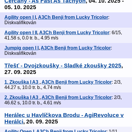
Čerčany - As Fast As Tachyon
, 04. 10. 2025 -
05. 10. 2025
Agility open I I
,
A3Ch Benji from Lucky Tricolor
:
Diskvalifikován
Agility open I II
,
A3Ch Benji from Lucky Tricolor
: 6/15,
41.58 s, 0.0 tr. b., 4.95 m/s
Jumpig open I I
,
A3Ch Benji from Lucky Tricolor
:
Diskvalifikován
Třešť - Dvojzkoušky - Sladké zkoušky 2025
,
27. 09. 2025
1. Zkouška I A3
,
A3Ch Benji from Lucky Tricolor
: 2/3,
44.27 s, 10.0 tr. b., 4.74 m/s
2. Zkouška I A3
,
A3Ch Benji from Lucky Tricolor
: 2/3,
46.62 s, 10.0 tr. b., 4.61 m/s
Herálec u Havlíčkova Brodu - AgiRevoluce v
Herálci
, 20. 09. 2025
Agility Open I
,
A3Ch Benji from Lucky Tricolor
: 1/11,