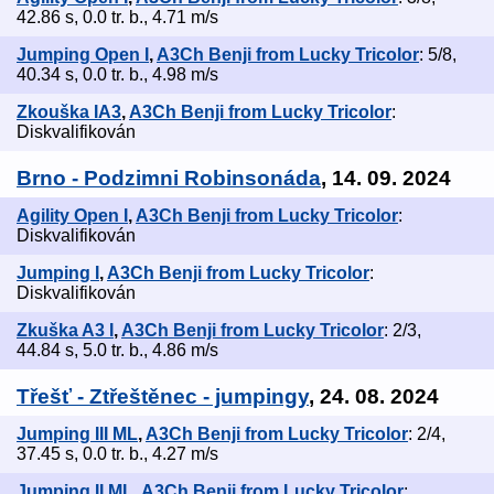
42.86 s, 0.0 tr. b., 4.71 m/s
Jumping Open I
,
A3Ch Benji from Lucky Tricolor
: 5/8,
40.34 s, 0.0 tr. b., 4.98 m/s
Zkouška IA3
,
A3Ch Benji from Lucky Tricolor
:
Diskvalifikován
Brno - Podzimni Robinsonáda
, 14. 09. 2024
Agility Open I
,
A3Ch Benji from Lucky Tricolor
:
Diskvalifikován
Jumping I
,
A3Ch Benji from Lucky Tricolor
:
Diskvalifikován
Zkuška A3 I
,
A3Ch Benji from Lucky Tricolor
: 2/3,
44.84 s, 5.0 tr. b., 4.86 m/s
Třešť - Ztřeštěnec - jumpingy
, 24. 08. 2024
Jumping III ML
,
A3Ch Benji from Lucky Tricolor
: 2/4,
37.45 s, 0.0 tr. b., 4.27 m/s
Jumping II ML
,
A3Ch Benji from Lucky Tricolor
: