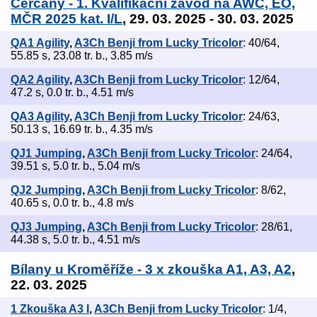
Čerčany - 1. Kvalifikační závod na AWC, EO,
MČR 2025 kat. I/L
, 29. 03. 2025 - 30. 03. 2025
QA1 Agility
,
A3Ch Benji from Lucky Tricolor
: 40/64,
55.85 s, 23.08 tr. b., 3.85 m/s
QA2 Agility
,
A3Ch Benji from Lucky Tricolor
: 12/64,
47.2 s, 0.0 tr. b., 4.51 m/s
QA3 Agility
,
A3Ch Benji from Lucky Tricolor
: 24/63,
50.13 s, 16.69 tr. b., 4.35 m/s
QJ1 Jumping
,
A3Ch Benji from Lucky Tricolor
: 24/64,
39.51 s, 5.0 tr. b., 5.04 m/s
QJ2 Jumping
,
A3Ch Benji from Lucky Tricolor
: 8/62,
40.65 s, 0.0 tr. b., 4.8 m/s
QJ3 Jumping
,
A3Ch Benji from Lucky Tricolor
: 28/61,
44.38 s, 5.0 tr. b., 4.51 m/s
Bílany u Kroměříže - 3 x zkouška A1, A3, A2
,
22. 03. 2025
1 Zkouška A3 I
,
A3Ch Benji from Lucky Tricolor
: 1/4,