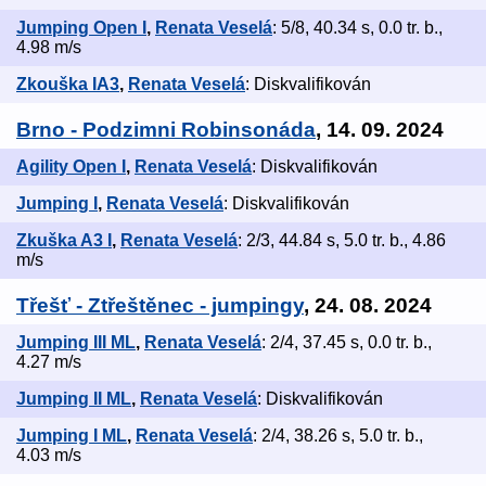
Jumping Open I
,
Renata Veselá
: 5/8, 40.34 s, 0.0 tr. b.,
4.98 m/s
Zkouška IA3
,
Renata Veselá
: Diskvalifikován
Brno - Podzimni Robinsonáda
, 14. 09. 2024
Agility Open I
,
Renata Veselá
: Diskvalifikován
Jumping I
,
Renata Veselá
: Diskvalifikován
Zkuška A3 I
,
Renata Veselá
: 2/3, 44.84 s, 5.0 tr. b., 4.86
m/s
Třešť - Ztřeštěnec - jumpingy
, 24. 08. 2024
Jumping III ML
,
Renata Veselá
: 2/4, 37.45 s, 0.0 tr. b.,
4.27 m/s
Jumping II ML
,
Renata Veselá
: Diskvalifikován
Jumping I ML
,
Renata Veselá
: 2/4, 38.26 s, 5.0 tr. b.,
4.03 m/s