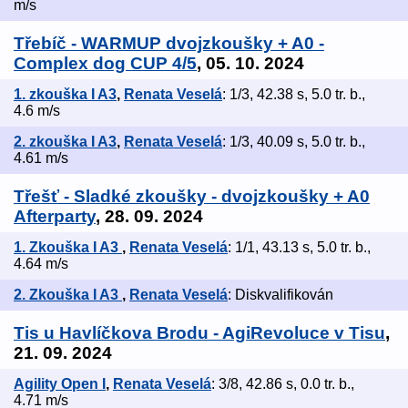
m/s
Třebíč - WARMUP dvojzkoušky + A0 -
Complex dog CUP 4/5
, 05. 10. 2024
1. zkouška I A3
,
Renata Veselá
: 1/3, 42.38 s, 5.0 tr. b.,
4.6 m/s
2. zkouška I A3
,
Renata Veselá
: 1/3, 40.09 s, 5.0 tr. b.,
4.61 m/s
Třešť - Sladké zkoušky - dvojzkoušky + A0
Afterparty
, 28. 09. 2024
1. Zkouška I A3
,
Renata Veselá
: 1/1, 43.13 s, 5.0 tr. b.,
4.64 m/s
2. Zkouška I A3
,
Renata Veselá
: Diskvalifikován
Tis u Havlíčkova Brodu - AgiRevoluce v Tisu
,
21. 09. 2024
Agility Open I
,
Renata Veselá
: 3/8, 42.86 s, 0.0 tr. b.,
4.71 m/s