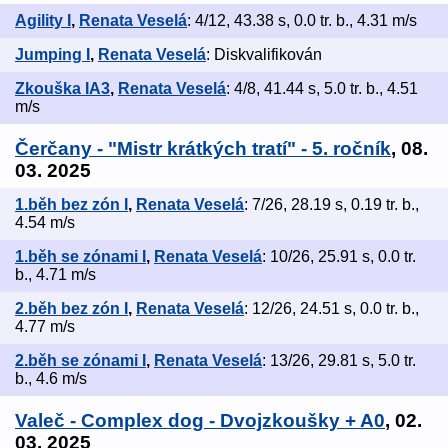
Agility I
,
Renata Veselá
: 4/12, 43.38 s, 0.0 tr. b., 4.31 m/s
Jumping I
,
Renata Veselá
: Diskvalifikován
Zkouška IA3
,
Renata Veselá
: 4/8, 41.44 s, 5.0 tr. b., 4.51
m/s
Čerčany - "Mistr krátkých tratí" - 5. ročník
, 08.
03. 2025
1.běh bez zón I
,
Renata Veselá
: 7/26, 28.19 s, 0.19 tr. b.,
4.54 m/s
1.běh se zónami I
,
Renata Veselá
: 10/26, 25.91 s, 0.0 tr.
b., 4.71 m/s
2.běh bez zón I
,
Renata Veselá
: 12/26, 24.51 s, 0.0 tr. b.,
4.77 m/s
2.běh se zónami I
,
Renata Veselá
: 13/26, 29.81 s, 5.0 tr.
b., 4.6 m/s
Valeč - Complex dog - Dvojzkoušky + A0
, 02.
03. 2025