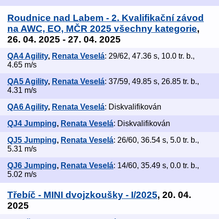
Roudnice nad Labem - 2. Kvalifikační závod
na AWC, EO, MČR 2025 všechny kategorie
,
26. 04. 2025 - 27. 04. 2025
QA4 Agility
,
Renata Veselá
: 29/62, 47.36 s, 10.0 tr. b.,
4.65 m/s
QA5 Agility
,
Renata Veselá
: 37/59, 49.85 s, 26.85 tr. b.,
4.31 m/s
QA6 Agility
,
Renata Veselá
: Diskvalifikován
QJ4 Jumping
,
Renata Veselá
: Diskvalifikován
QJ5 Jumping
,
Renata Veselá
: 26/60, 36.54 s, 5.0 tr. b.,
5.31 m/s
QJ6 Jumping
,
Renata Veselá
: 14/60, 35.49 s, 0.0 tr. b.,
5.02 m/s
Třebíč - MINI dvojzkoušky - I/2025
, 20. 04.
2025