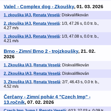
Valeč - Complex dog - Zkoušky
, 01. 03. 2026
1. zkouška IA3
,
Renata Veselá
: Diskvalifikován
2. zkouška IA3
,
Renata Veselá
: 1/3, 47.26 s, 0.0 tr. b.,
4.27 m/s
3. zkouška IA3
,
Renata Veselá
: 1/3, 47.08 s, 0.0 tr. b.,
4.21 m/s
Brno - Zimní Brno 2 - trojzkoušky
, 21. 02.
2026
1. Zkouška IA3
,
Renata Veselá
: Diskvalifikován
2. Zkouška IA3
,
Renata Veselá
: Diskvalifikován
3. Zkouška IA3
,
Renata Veselá
: 2/7, 46.43 s, 0.0 tr. b.,
4.52 m/s
Čerčany - Zimní pohár 4 "Czech Imp" -
13.ročník
, 07. 02. 2026
Czech Imp Jump I
,
Renata Veselá
: 4/13, 27.03 s, 0.09 tr.