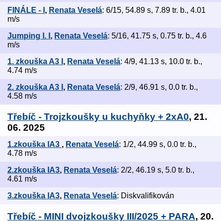
FINÁLE - I
,
Renata Veselá
: 6/15, 54.89 s, 7.89 tr. b., 4.01
m/s
Jumping I. I
,
Renata Veselá
: 5/16, 41.75 s, 0.75 tr. b., 4.6
m/s
1. zkouška A3 I
,
Renata Veselá
: 4/9, 41.13 s, 10.0 tr. b.,
4.74 m/s
2. zkouška A3 I
,
Renata Veselá
: 2/9, 46.91 s, 0.0 tr. b.,
4.58 m/s
Třebíč - Trojzkoušky u kuchyňky + 2xA0
, 21.
06. 2025
1.zkouška IA3
,
Renata Veselá
: 1/2, 44.99 s, 0.0 tr. b.,
4.78 m/s
2.zkouška IA3
,
Renata Veselá
: 2/2, 46.19 s, 5.0 tr. b.,
4.61 m/s
3.zkouška IA3
,
Renata Veselá
: Diskvalifikován
Třebíč - MINI dvojzkoušky III/2025 + PARA
, 20.