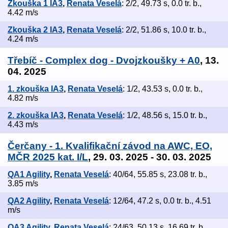
Zkouška 1 IA3
,
Renata Veselá
: 2/2, 49.73 s, 0.0 tr. b.,
4.42 m/s
Zkouška 2 IA3
,
Renata Veselá
: 2/2, 51.86 s, 10.0 tr. b.,
4.24 m/s
Třebíč - Complex dog - Dvojzkoušky + A0
, 13.
04. 2025
1. zkouška IA3
,
Renata Veselá
: 1/2, 43.53 s, 0.0 tr. b.,
4.82 m/s
2. zkouška IA3
,
Renata Veselá
: 1/2, 48.56 s, 15.0 tr. b.,
4.43 m/s
Čerčany - 1. Kvalifikační závod na AWC, EO,
MČR 2025 kat. I/L
, 29. 03. 2025 - 30. 03. 2025
QA1 Agility
,
Renata Veselá
: 40/64, 55.85 s, 23.08 tr. b.,
3.85 m/s
QA2 Agility
,
Renata Veselá
: 12/64, 47.2 s, 0.0 tr. b., 4.51
m/s
QA3 Agility
,
Renata Veselá
: 24/63, 50.13 s, 16.69 tr. b.,