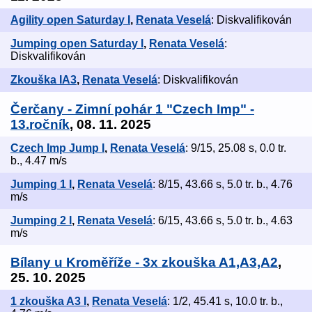
Agility open Saturday I
,
Renata Veselá
: Diskvalifikován
Jumping open Saturday I
,
Renata Veselá
:
Diskvalifikován
Zkouška IA3
,
Renata Veselá
: Diskvalifikován
Čerčany - Zimní pohár 1 "Czech Imp" -
13.ročník
, 08. 11. 2025
Czech Imp Jump I
,
Renata Veselá
: 9/15, 25.08 s, 0.0 tr.
b., 4.47 m/s
Jumping 1 I
,
Renata Veselá
: 8/15, 43.66 s, 5.0 tr. b., 4.76
m/s
Jumping 2 I
,
Renata Veselá
: 6/15, 43.66 s, 5.0 tr. b., 4.63
m/s
Bílany u Kroměříže - 3x zkouška A1,A3,A2
,
25. 10. 2025
1 zkouška A3 I
,
Renata Veselá
: 1/2, 45.41 s, 10.0 tr. b.,