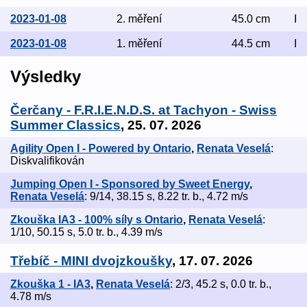
2023-01-08
2. měření
45.0 cm
I
2023-01-08
1. měření
44.5 cm
I
Výsledky
Čerčany - F.R.I.E.N.D.S. at Tachyon - Swiss
Summer Classics
, 25. 07. 2026
Agility Open I - Powered by Ontario
,
Renata Veselá
:
Diskvalifikován
Jumping Open I - Sponsored by Sweet Energy
,
Renata Veselá
: 9/14, 38.15 s, 8.22 tr. b., 4.72 m/s
Zkouška IA3 - 100% síly s Ontario
,
Renata Veselá
:
1/10, 50.15 s, 5.0 tr. b., 4.39 m/s
Třebíč - MINI dvojzkoušky
, 17. 07. 2026
Zkouška 1 - IA3
,
Renata Veselá
: 2/3, 45.2 s, 0.0 tr. b.,
4.78 m/s