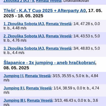
Zkouška 2 IA3 - II
,
Renata Veselá
: Diskvalifikován
Třešť - K.A.T Cup 2025 + Afterparty A0
, 17. 05.
2025 - 18. 05. 2025
1. Zkouška Sobota IA3
,
Renata Veselá
: 1/4, 47.28 s, 0.0
tr. b., 4.48 m/s
2. Zkouška Sobota IA3
,
Renata Veselá
: 1/4, 43.53 s, 5.0
tr. b., 4.76 m/s
3. Zkouška Sobota IA3
,
Renata Veselá
: 3/4, 48.83 s, 5.0
tr. b., 4.4 m/s
Šlapanice - 3x jumping - aneb hračkobraní
,
08. 05. 2025
Jumping I I
,
Renata Veselá
: 3/15, 35.55 s, 5.0 tr. b., 4.84
m/s
Jumping II I
,
Renata Veselá
: 1/14, 38.59 s, 0.0 tr. b., 4.74
m/s
Jumping III I
,
Renata Veselá
: 3/13, 46.43 s, 0.0 tr. b., 3.6
m/s