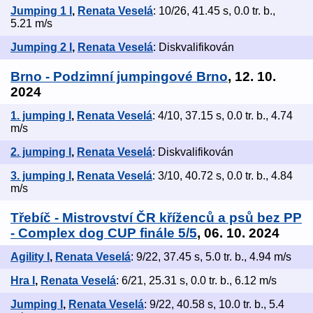
Jumping 1 I
,
Renata Veselá
: 10/26, 41.45 s, 0.0 tr. b.,
5.21 m/s
Jumping 2 I
,
Renata Veselá
: Diskvalifikován
Brno - Podzimní jumpingové Brno
, 12. 10.
2024
1. jumping I
,
Renata Veselá
: 4/10, 37.15 s, 0.0 tr. b., 4.74
m/s
2. jumping I
,
Renata Veselá
: Diskvalifikován
3. jumping I
,
Renata Veselá
: 3/10, 40.72 s, 0.0 tr. b., 4.84
m/s
Třebíč - Mistrovství ČR kříženců a psů bez PP
- Complex dog CUP finále 5/5
, 06. 10. 2024
Agility I
,
Renata Veselá
: 9/22, 37.45 s, 5.0 tr. b., 4.94 m/s
Hra I
,
Renata Veselá
: 6/21, 25.31 s, 0.0 tr. b., 6.12 m/s
Jumping I
,
Renata Veselá
: 9/22, 40.58 s, 10.0 tr. b., 5.4