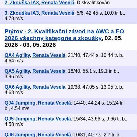
2. Zkouška IA3
,
Renata Veselá
: Diskvalifikován
3. Zkouška IA3
,
Renata Veselá
: 5/6, 42.45 s, 10.0 tr. b.,
4.78 m/s
Ptýrov - 2. Kvalifikační závod na AWC a EO
2026 všechny kategorie a zkoušky
, 02. 05.
2026 - 03. 05. 2026
QA4 Agility
,
Renata Veselá
: 21/40, 47.44 s, 10.44 tr. b.,
4.64 m/s
QA5 Agility
,
Renata Veselá
: 18/40, 55.1 s, 19.1 tr. b.,
3.96 m/s
QA6 Agility
,
Renata Veselá
: 19/38, 47.05 s, 13.05 tr. b.,
4.68 m/s
QJ4 Jumping
,
Renata Veselá
: 14/40, 44.24 s, 15.24 tr.
b., 4.54 m/s
QJ5 Jumping
,
Renata Veselá
: 15/34, 43.66 s, 9.66 tr. b.,
4.58 m/s
QJ6 Jumping
,
Renata Veselá
: 10/31, 40.7 s, 2.7 tr. b.,