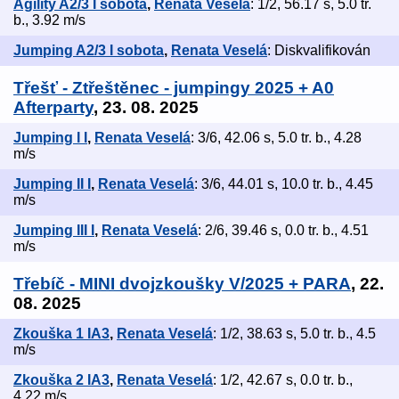
Agility A2/3 I sobota
,
Renata Veselá
: 1/2, 56.17 s, 5.0 tr.
b., 3.92 m/s
Jumping A2/3 I sobota
,
Renata Veselá
: Diskvalifikován
Třešť - Ztřeštěnec - jumpingy 2025 + A0
Afterparty
, 23. 08. 2025
Jumping I I
,
Renata Veselá
: 3/6, 42.06 s, 5.0 tr. b., 4.28
m/s
Jumping II I
,
Renata Veselá
: 3/6, 44.01 s, 10.0 tr. b., 4.45
m/s
Jumping III I
,
Renata Veselá
: 2/6, 39.46 s, 0.0 tr. b., 4.51
m/s
Třebíč - MINI dvojzkoušky V/2025 + PARA
, 22.
08. 2025
Zkouška 1 IA3
,
Renata Veselá
: 1/2, 38.63 s, 5.0 tr. b., 4.5
m/s
Zkouška 2 IA3
,
Renata Veselá
: 1/2, 42.67 s, 0.0 tr. b.,
4.22 m/s