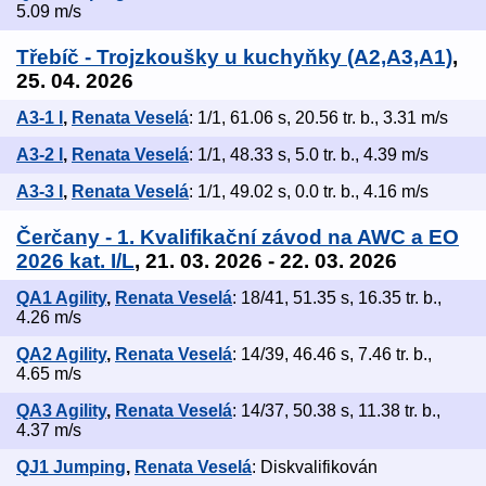
5.09 m/s
Třebíč - Trojzkoušky u kuchyňky (A2,A3,A1)
,
25. 04. 2026
A3-1 I
,
Renata Veselá
: 1/1, 61.06 s, 20.56 tr. b., 3.31 m/s
A3-2 I
,
Renata Veselá
: 1/1, 48.33 s, 5.0 tr. b., 4.39 m/s
A3-3 I
,
Renata Veselá
: 1/1, 49.02 s, 0.0 tr. b., 4.16 m/s
Čerčany - 1. Kvalifikační závod na AWC a EO
2026 kat. I/L
, 21. 03. 2026 - 22. 03. 2026
QA1 Agility
,
Renata Veselá
: 18/41, 51.35 s, 16.35 tr. b.,
4.26 m/s
QA2 Agility
,
Renata Veselá
: 14/39, 46.46 s, 7.46 tr. b.,
4.65 m/s
QA3 Agility
,
Renata Veselá
: 14/37, 50.38 s, 11.38 tr. b.,
4.37 m/s
QJ1 Jumping
,
Renata Veselá
: Diskvalifikován