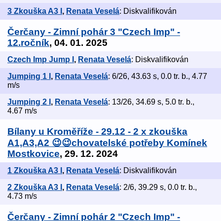
3 Zkouška A3 I
,
Renata Veselá
: Diskvalifikován
Čerčany - Zimní pohár 3 "Czech Imp" -
12.ročník
, 04. 01. 2025
Czech Imp Jump I
,
Renata Veselá
: Diskvalifikován
Jumping 1 I
,
Renata Veselá
: 6/26, 43.63 s, 0.0 tr. b., 4.77
m/s
Jumping 2 I
,
Renata Veselá
: 13/26, 34.69 s, 5.0 tr. b.,
4.67 m/s
Bílany u Kroměříže - 29.12 - 2 x zkouška
A1,A3,A2 😉😉chovatelské potřeby Komínek
Mostkovice
, 29. 12. 2024
1 Zkouška A3 I
,
Renata Veselá
: Diskvalifikován
2 Zkouška A3 I
,
Renata Veselá
: 2/6, 39.29 s, 0.0 tr. b.,
4.73 m/s
Čerčany - Zimní pohár 2 "Czech Imp" -