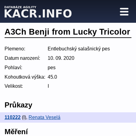
A3Ch Benji from Lucky Tricolor
Plemeno:
Entlebuchský salašnický pes
Datum narození:
10. 09. 2020
Pohlaví:
pes
Kohoutková výška:
45.0
Velikost:
I
Průkazy
110222
(I)
,
Renata Veselá
Měření