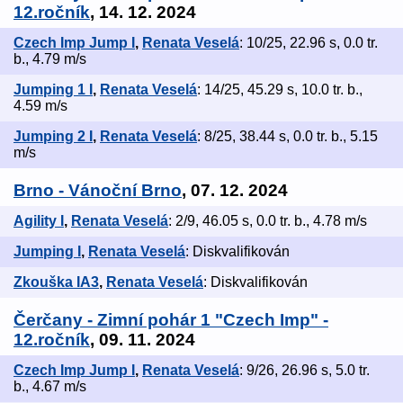
12.ročník
, 14. 12. 2024
Czech Imp Jump I
,
Renata Veselá
: 10/25, 22.96 s, 0.0 tr.
b., 4.79 m/s
Jumping 1 I
,
Renata Veselá
: 14/25, 45.29 s, 10.0 tr. b.,
4.59 m/s
Jumping 2 I
,
Renata Veselá
: 8/25, 38.44 s, 0.0 tr. b., 5.15
m/s
Brno - Vánoční Brno
, 07. 12. 2024
Agility I
,
Renata Veselá
: 2/9, 46.05 s, 0.0 tr. b., 4.78 m/s
Jumping I
,
Renata Veselá
: Diskvalifikován
Zkouška IA3
,
Renata Veselá
: Diskvalifikován
Čerčany - Zimní pohár 1 "Czech Imp" -
12.ročník
, 09. 11. 2024
Czech Imp Jump I
,
Renata Veselá
: 9/26, 26.96 s, 5.0 tr.
b., 4.67 m/s