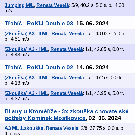
Jumping M/L
,
Renata Veselá
: 5/9, 40.2 s, 5.0 tr. b., 4.38
m/s
Třebíč - RoKiJ Double 03
, 15. 06. 2024
(Zkouška) A3 - II ML
,
Renata Veselá
: 1/1, 43.03 s, 5.0 tr.
b., 4.51 m/s
(Zkouška) A3 - I ML
,
Renata Veselá
: 1/1, 42.85 s, 0.0 tr.
b., 4.43 m/s
Třebíč - RoKiJ Double 02
, 14. 06. 2024
(Zkouška) A3 - II ML
,
Renata Veselá
: 1/1, 47.5 s, 0.0 tr.
b., 4.13 m/s
(Zkouška) A3 - I ML
,
Renata Veselá
: 1/1, 43.95 s, 5.0 tr.
b., 4.37 m/s
Bílany u Kroměříže - 3x zkouška chovatelské
potřeby Komínek Mostkovice
, 02. 06. 2024
A3 ML 1.zkouška
,
Renata Veselá
: 2/8, 37.75 s, 0.0 tr. b.,
4.5 m/s