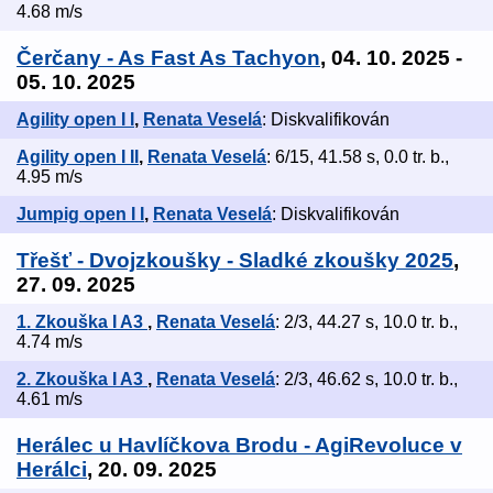
4.68 m/s
Čerčany - As Fast As Tachyon
, 04. 10. 2025 -
05. 10. 2025
Agility open I I
,
Renata Veselá
: Diskvalifikován
Agility open I II
,
Renata Veselá
: 6/15, 41.58 s, 0.0 tr. b.,
4.95 m/s
Jumpig open I I
,
Renata Veselá
: Diskvalifikován
Třešť - Dvojzkoušky - Sladké zkoušky 2025
,
27. 09. 2025
1. Zkouška I A3
,
Renata Veselá
: 2/3, 44.27 s, 10.0 tr. b.,
4.74 m/s
2. Zkouška I A3
,
Renata Veselá
: 2/3, 46.62 s, 10.0 tr. b.,
4.61 m/s
Herálec u Havlíčkova Brodu - AgiRevoluce v
Herálci
, 20. 09. 2025