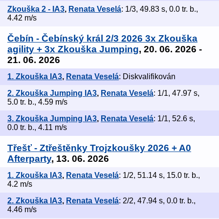
Zkouška 2 - IA3
,
Renata Veselá
: 1/3, 49.83 s, 0.0 tr. b.,
4.42 m/s
Čebín - Čebínský král 2/3 2026 3x Zkouška
agility + 3x Zkouška Jumping
, 20. 06. 2026 -
21. 06. 2026
1. Zkouška IA3
,
Renata Veselá
: Diskvalifikován
2. Zkouška Jumping IA3
,
Renata Veselá
: 1/1, 47.97 s,
5.0 tr. b., 4.59 m/s
3. Zkouška Jumping IA3
,
Renata Veselá
: 1/1, 52.6 s,
0.0 tr. b., 4.11 m/s
Třešť - Ztřeštěnky Trojzkoušky 2026 + A0
Afterparty
, 13. 06. 2026
1. Zkouška IA3
,
Renata Veselá
: 1/2, 51.14 s, 15.0 tr. b.,
4.2 m/s
2. Zkouška IA3
,
Renata Veselá
: 2/2, 47.94 s, 0.0 tr. b.,
4.46 m/s