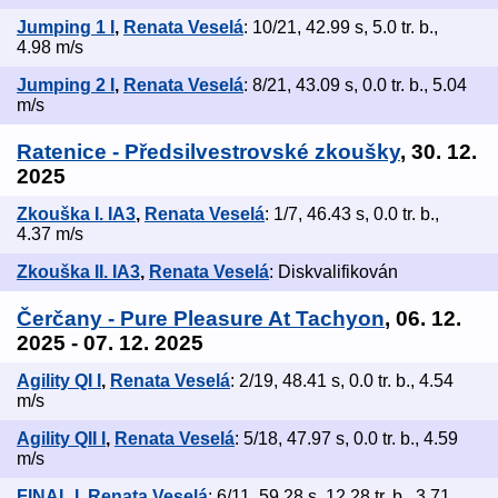
Jumping 1 I
,
Renata Veselá
: 10/21, 42.99 s, 5.0 tr. b.,
4.98 m/s
Jumping 2 I
,
Renata Veselá
: 8/21, 43.09 s, 0.0 tr. b., 5.04
m/s
Ratenice - Předsilvestrovské zkoušky
, 30. 12.
2025
Zkouška I. IA3
,
Renata Veselá
: 1/7, 46.43 s, 0.0 tr. b.,
4.37 m/s
Zkouška II. IA3
,
Renata Veselá
: Diskvalifikován
Čerčany - Pure Pleasure At Tachyon
, 06. 12.
2025 - 07. 12. 2025
Agility QI I
,
Renata Veselá
: 2/19, 48.41 s, 0.0 tr. b., 4.54
m/s
Agility QII I
,
Renata Veselá
: 5/18, 47.97 s, 0.0 tr. b., 4.59
m/s
FINAL I
,
Renata Veselá
: 6/11, 59.28 s, 12.28 tr. b., 3.71