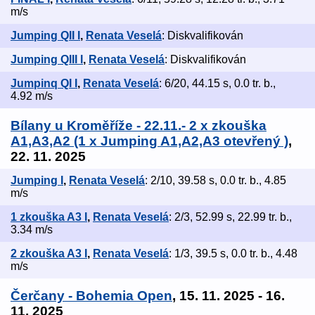
m/s
Jumping QII I
,
Renata Veselá
: Diskvalifikován
Jumping QIII I
,
Renata Veselá
: Diskvalifikován
Jumpinq QI I
,
Renata Veselá
: 6/20, 44.15 s, 0.0 tr. b.,
4.92 m/s
Bílany u Kroměříže - 22.11.- 2 x zkouška
A1,A3,A2 (1 x Jumping A1,A2,A3 otevřený )
,
22. 11. 2025
Jumping I
,
Renata Veselá
: 2/10, 39.58 s, 0.0 tr. b., 4.85
m/s
1 zkouška A3 I
,
Renata Veselá
: 2/3, 52.99 s, 22.99 tr. b.,
3.34 m/s
2 zkouška A3 I
,
Renata Veselá
: 1/3, 39.5 s, 0.0 tr. b., 4.48
m/s
Čerčany - Bohemia Open
, 15. 11. 2025 - 16.
11. 2025