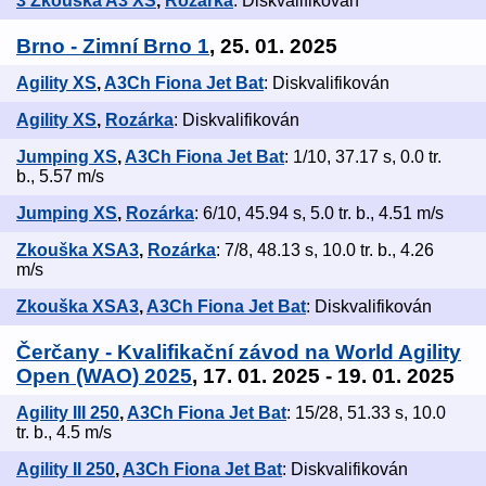
3 Zkouška A3 XS
,
Rozárka
: Diskvalifikován
Brno - Zimní Brno 1
, 25. 01. 2025
Agility XS
,
A3Ch Fiona Jet Bat
: Diskvalifikován
Agility XS
,
Rozárka
: Diskvalifikován
Jumping XS
,
A3Ch Fiona Jet Bat
: 1/10, 37.17 s, 0.0 tr.
b., 5.57 m/s
Jumping XS
,
Rozárka
: 6/10, 45.94 s, 5.0 tr. b., 4.51 m/s
Zkouška XSA3
,
Rozárka
: 7/8, 48.13 s, 10.0 tr. b., 4.26
m/s
Zkouška XSA3
,
A3Ch Fiona Jet Bat
: Diskvalifikován
Čerčany - Kvalifikační závod na World Agility
Open (WAO) 2025
, 17. 01. 2025 - 19. 01. 2025
Agility III 250
,
A3Ch Fiona Jet Bat
: 15/28, 51.33 s, 10.0
tr. b., 4.5 m/s
Agility II 250
,
A3Ch Fiona Jet Bat
: Diskvalifikován