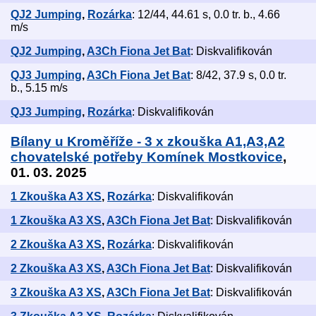
QJ2 Jumping
,
Rozárka
: 12/44, 44.61 s, 0.0 tr. b., 4.66
m/s
QJ2 Jumping
,
A3Ch Fiona Jet Bat
: Diskvalifikován
QJ3 Jumping
,
A3Ch Fiona Jet Bat
: 8/42, 37.9 s, 0.0 tr.
b., 5.15 m/s
QJ3 Jumping
,
Rozárka
: Diskvalifikován
Bílany u Kroměříže - 3 x zkouška A1,A3,A2
chovatelské potřeby Komínek Mostkovice
,
01. 03. 2025
1 Zkouška A3 XS
,
Rozárka
: Diskvalifikován
1 Zkouška A3 XS
,
A3Ch Fiona Jet Bat
: Diskvalifikován
2 Zkouška A3 XS
,
Rozárka
: Diskvalifikován
2 Zkouška A3 XS
,
A3Ch Fiona Jet Bat
: Diskvalifikován
3 Zkouška A3 XS
,
A3Ch Fiona Jet Bat
: Diskvalifikován