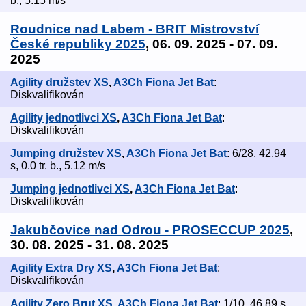
b., 5.15 m/s
Roudnice nad Labem - BRIT Mistrovství
České republiky 2025
, 06. 09. 2025 - 07. 09.
2025
Agility družstev XS
,
A3Ch Fiona Jet Bat
:
Diskvalifikován
Agility jednotlivci XS
,
A3Ch Fiona Jet Bat
:
Diskvalifikován
Jumping družstev XS
,
A3Ch Fiona Jet Bat
: 6/28, 42.94
s, 0.0 tr. b., 5.12 m/s
Jumping jednotlivci XS
,
A3Ch Fiona Jet Bat
:
Diskvalifikován
Jakubčovice nad Odrou - PROSECCUP 2025
,
30. 08. 2025 - 31. 08. 2025
Agility Extra Dry XS
,
A3Ch Fiona Jet Bat
:
Diskvalifikován
Agility Zero Brut XS
,
A3Ch Fiona Jet Bat
: 1/10, 46.89 s,