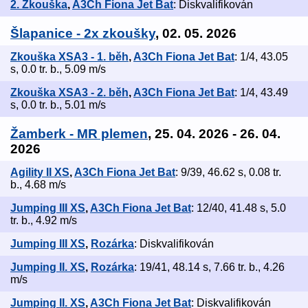
2. Zkouška
,
A3Ch Fiona Jet Bat
: Diskvalifikován
Šlapanice - 2x zkoušky
, 02. 05. 2026
Zkouška XSA3 - 1. běh
,
A3Ch Fiona Jet Bat
: 1/4, 43.05
s, 0.0 tr. b., 5.09 m/s
Zkouška XSA3 - 2. běh
,
A3Ch Fiona Jet Bat
: 1/4, 43.49
s, 0.0 tr. b., 5.01 m/s
Žamberk - MR plemen
, 25. 04. 2026 - 26. 04.
2026
Agility II XS
,
A3Ch Fiona Jet Bat
: 9/39, 46.62 s, 0.08 tr.
b., 4.68 m/s
Jumping III XS
,
A3Ch Fiona Jet Bat
: 12/40, 41.48 s, 5.0
tr. b., 4.92 m/s
Jumping III XS
,
Rozárka
: Diskvalifikován
Jumping II. XS
,
Rozárka
: 19/41, 48.14 s, 7.66 tr. b., 4.26
m/s
Jumping II. XS
,
A3Ch Fiona Jet Bat
: Diskvalifikován