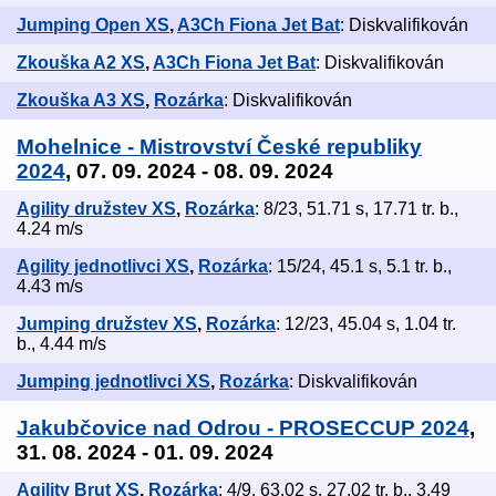
Jumping Open XS
,
A3Ch Fiona Jet Bat
: Diskvalifikován
Zkouška A2 XS
,
A3Ch Fiona Jet Bat
: Diskvalifikován
Zkouška A3 XS
,
Rozárka
: Diskvalifikován
Mohelnice - Mistrovství České republiky
2024
, 07. 09. 2024 - 08. 09. 2024
Agility družstev XS
,
Rozárka
: 8/23, 51.71 s, 17.71 tr. b.,
4.24 m/s
Agility jednotlivci XS
,
Rozárka
: 15/24, 45.1 s, 5.1 tr. b.,
4.43 m/s
Jumping družstev XS
,
Rozárka
: 12/23, 45.04 s, 1.04 tr.
b., 4.44 m/s
Jumping jednotlivci XS
,
Rozárka
: Diskvalifikován
Jakubčovice nad Odrou - PROSECCUP 2024
,
31. 08. 2024 - 01. 09. 2024
Agility Brut XS
,
Rozárka
: 4/9, 63.02 s, 27.02 tr. b., 3.49