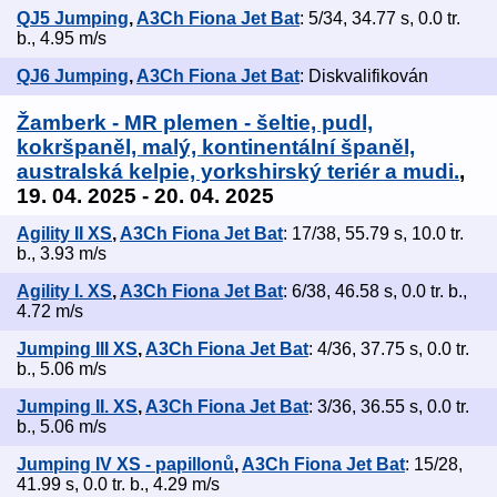
QJ5 Jumping
,
A3Ch Fiona Jet Bat
: 5/34, 34.77 s, 0.0 tr.
b., 4.95 m/s
QJ6 Jumping
,
A3Ch Fiona Jet Bat
: Diskvalifikován
Žamberk - MR plemen - šeltie, pudl,
kokršpaněl, malý, kontinentální španěl,
australská kelpie, yorkshirský teriér a mudi.
,
19. 04. 2025 - 20. 04. 2025
Agility II XS
,
A3Ch Fiona Jet Bat
: 17/38, 55.79 s, 10.0 tr.
b., 3.93 m/s
Agility I. XS
,
A3Ch Fiona Jet Bat
: 6/38, 46.58 s, 0.0 tr. b.,
4.72 m/s
Jumping III XS
,
A3Ch Fiona Jet Bat
: 4/36, 37.75 s, 0.0 tr.
b., 5.06 m/s
Jumping II. XS
,
A3Ch Fiona Jet Bat
: 3/36, 36.55 s, 0.0 tr.
b., 5.06 m/s
Jumping IV XS - papillonů
,
A3Ch Fiona Jet Bat
: 15/28,
41.99 s, 0.0 tr. b., 4.29 m/s