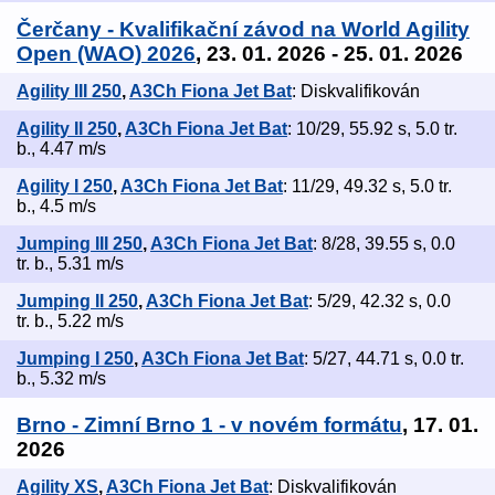
Čerčany - Kvalifikační závod na World Agility
Open (WAO) 2026
, 23. 01. 2026 - 25. 01. 2026
Agility III 250
,
A3Ch Fiona Jet Bat
: Diskvalifikován
Agility II 250
,
A3Ch Fiona Jet Bat
: 10/29, 55.92 s, 5.0 tr.
b., 4.47 m/s
Agility I 250
,
A3Ch Fiona Jet Bat
: 11/29, 49.32 s, 5.0 tr.
b., 4.5 m/s
Jumping III 250
,
A3Ch Fiona Jet Bat
: 8/28, 39.55 s, 0.0
tr. b., 5.31 m/s
Jumping II 250
,
A3Ch Fiona Jet Bat
: 5/29, 42.32 s, 0.0
tr. b., 5.22 m/s
Jumping I 250
,
A3Ch Fiona Jet Bat
: 5/27, 44.71 s, 0.0 tr.
b., 5.32 m/s
Brno - Zimní Brno 1 - v novém formátu
, 17. 01.
2026
Agility XS
,
A3Ch Fiona Jet Bat
: Diskvalifikován