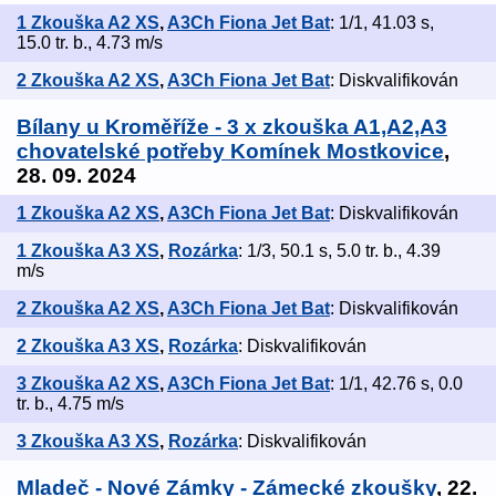
1 Zkouška A2 XS
,
A3Ch Fiona Jet Bat
: 1/1, 41.03 s,
15.0 tr. b., 4.73 m/s
2 Zkouška A2 XS
,
A3Ch Fiona Jet Bat
: Diskvalifikován
Bílany u Kroměříže - 3 x zkouška A1,A2,A3
chovatelské potřeby Komínek Mostkovice
,
28. 09. 2024
1 Zkouška A2 XS
,
A3Ch Fiona Jet Bat
: Diskvalifikován
1 Zkouška A3 XS
,
Rozárka
: 1/3, 50.1 s, 5.0 tr. b., 4.39
m/s
2 Zkouška A2 XS
,
A3Ch Fiona Jet Bat
: Diskvalifikován
2 Zkouška A3 XS
,
Rozárka
: Diskvalifikován
3 Zkouška A2 XS
,
A3Ch Fiona Jet Bat
: 1/1, 42.76 s, 0.0
tr. b., 4.75 m/s
3 Zkouška A3 XS
,
Rozárka
: Diskvalifikován
Mladeč - Nové Zámky - Zámecké zkoušky
, 22.