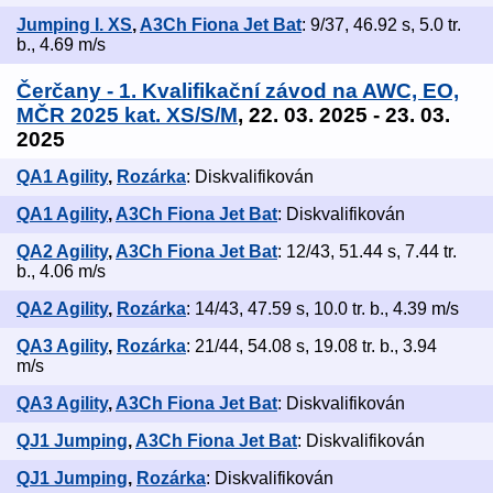
Jumping I. XS
,
A3Ch Fiona Jet Bat
: 9/37, 46.92 s, 5.0 tr.
b., 4.69 m/s
Čerčany - 1. Kvalifikační závod na AWC, EO,
MČR 2025 kat. XS/S/M
, 22. 03. 2025 - 23. 03.
2025
QA1 Agility
,
Rozárka
: Diskvalifikován
QA1 Agility
,
A3Ch Fiona Jet Bat
: Diskvalifikován
QA2 Agility
,
A3Ch Fiona Jet Bat
: 12/43, 51.44 s, 7.44 tr.
b., 4.06 m/s
QA2 Agility
,
Rozárka
: 14/43, 47.59 s, 10.0 tr. b., 4.39 m/s
QA3 Agility
,
Rozárka
: 21/44, 54.08 s, 19.08 tr. b., 3.94
m/s
QA3 Agility
,
A3Ch Fiona Jet Bat
: Diskvalifikován
QJ1 Jumping
,
A3Ch Fiona Jet Bat
: Diskvalifikován
QJ1 Jumping
,
Rozárka
: Diskvalifikován