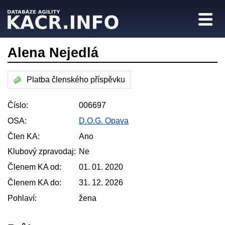
Alena Nejedlá
Platba členského příspěvku
Číslo:
006697
OSA:
D.O.G. Opava
Člen KA:
Ano
Klubový zpravodaj:
Ne
Členem KA od:
01. 01. 2020
Členem KA do:
31. 12. 2026
Pohlaví:
žena