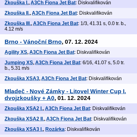
Zkouška I.
,
A3Ch Fiona Jet Bat
: Diskvalifikován
Zkouška II.
,
A3Ch Fiona Jet Bat
: Diskvalifikován
Zkouška III.
,
A3Ch Fiona Jet Bat
: 1/3, 41.31 s, 0.0 tr. b.,
4.12 m/s
Brno - Vánoční Brno
, 07. 12. 2024
Agility XS
,
A3Ch Fiona Jet Bat
: Diskvalifikován
Jumping XS
,
A3Ch Fiona Jet Bat
: 6/16, 41.07 s, 5.0 tr.
b., 5.31 m/s
Zkouška XSA3
,
A3Ch Fiona Jet Bat
: Diskvalifikován
Mladeč - Nové Zámky - Litovel Winter Cup I.
dvojzkoušky + A0
, 01. 12. 2024
Zkouška XSA2 I.
,
A3Ch Fiona Jet Bat
: Diskvalifikován
Zkouška XSA2 II.
,
A3Ch Fiona Jet Bat
: Diskvalifikován
Zkouška XSA3 I.
,
Rozárka
: Diskvalifikován