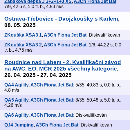
Žabákova depka J 3+2+1+0 XS
,
A3Ch Fiona Jet Bat
:
7/9, 42.6 s, 5.0 tr. b., 4.93 m/s
Ostrava-Třebovice - Dvojzkoušky s Karlem
,
08. 05. 2025
ZKouška XSA3 1
,
A3Ch Fiona Jet Bat
: Diskvalifikován
ZKouška XSA3 2
,
A3Ch Fiona Jet Bat
: 1/6, 44.22 s, 0.0
tr. b., 4.75 m/s
Roudnice nad Labem - 2. Kvalifikační závod
na AWC, EO, MČR 2025 všechny kategorie
,
26. 04. 2025 - 27. 04. 2025
QA4 Agility
,
A3Ch Fiona Jet Bat
: 5/35, 40.83 s, 0.0 tr. b.,
4.8 m/s
QA5 Agility
,
A3Ch Fiona Jet Bat
: 8/35, 50.48 s, 5.0 tr. b.,
4.26 m/s
QA6 Agility
,
A3Ch Fiona Jet Bat
: Diskvalifikován
QJ4 Jumping
,
A3Ch Fiona Jet Bat
: Diskvalifikován