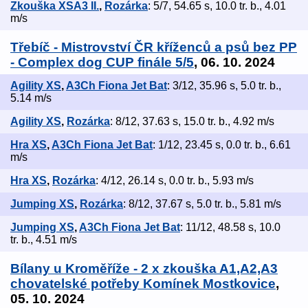
Zkouška XSA3 II.
,
Rozárka
: 5/7, 54.65 s, 10.0 tr. b., 4.01
m/s
Třebíč - Mistrovství ČR kříženců a psů bez PP
- Complex dog CUP finále 5/5
, 06. 10. 2024
Agility XS
,
A3Ch Fiona Jet Bat
: 3/12, 35.96 s, 5.0 tr. b.,
5.14 m/s
Agility XS
,
Rozárka
: 8/12, 37.63 s, 15.0 tr. b., 4.92 m/s
Hra XS
,
A3Ch Fiona Jet Bat
: 1/12, 23.45 s, 0.0 tr. b., 6.61
m/s
Hra XS
,
Rozárka
: 4/12, 26.14 s, 0.0 tr. b., 5.93 m/s
Jumping XS
,
Rozárka
: 8/12, 37.67 s, 5.0 tr. b., 5.81 m/s
Jumping XS
,
A3Ch Fiona Jet Bat
: 11/12, 48.58 s, 10.0
tr. b., 4.51 m/s
Bílany u Kroměříže - 2 x zkouška A1,A2,A3
chovatelské potřeby Komínek Mostkovice
,
05. 10. 2024