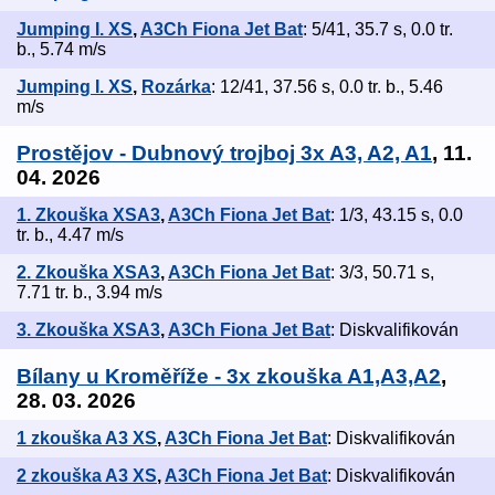
Jumping I. XS
,
A3Ch Fiona Jet Bat
: 5/41, 35.7 s, 0.0 tr.
b., 5.74 m/s
Jumping I. XS
,
Rozárka
: 12/41, 37.56 s, 0.0 tr. b., 5.46
m/s
Prostějov - Dubnový trojboj 3x A3, A2, A1
, 11.
04. 2026
1. Zkouška XSA3
,
A3Ch Fiona Jet Bat
: 1/3, 43.15 s, 0.0
tr. b., 4.47 m/s
2. Zkouška XSA3
,
A3Ch Fiona Jet Bat
: 3/3, 50.71 s,
7.71 tr. b., 3.94 m/s
3. Zkouška XSA3
,
A3Ch Fiona Jet Bat
: Diskvalifikován
Bílany u Kroměříže - 3x zkouška A1,A3,A2
,
28. 03. 2026
1 zkouška A3 XS
,
A3Ch Fiona Jet Bat
: Diskvalifikován
2 zkouška A3 XS
,
A3Ch Fiona Jet Bat
: Diskvalifikován