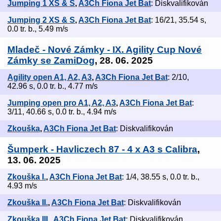
Jumping 1 XS & S
,
A3Ch Fiona Jet Bat
: Diskvalifikován
Jumping 2 XS & S
,
A3Ch Fiona Jet Bat
: 16/21, 35.54 s,
0.0 tr. b., 5.49 m/s
Mladeč - Nové Zámky - IX. Agility Cup Nové
Zámky se ZamiDog
, 28. 06. 2025
Agility open A1, A2, A3
,
A3Ch Fiona Jet Bat
: 2/10,
42.96 s, 0.0 tr. b., 4.77 m/s
Jumping open pro A1, A2, A3
,
A3Ch Fiona Jet Bat
:
3/11, 40.66 s, 0.0 tr. b., 4.94 m/s
Zkouška
,
A3Ch Fiona Jet Bat
: Diskvalifikován
Šumperk - Havliczech 87 - 4 x A3 s Calibra
,
13. 06. 2025
Zkouška I.
,
A3Ch Fiona Jet Bat
: 1/4, 38.55 s, 0.0 tr. b.,
4.93 m/s
Zkouška II.
,
A3Ch Fiona Jet Bat
: Diskvalifikován
Zkouška III.
,
A3Ch Fiona Jet Bat
: Diskvalifikován