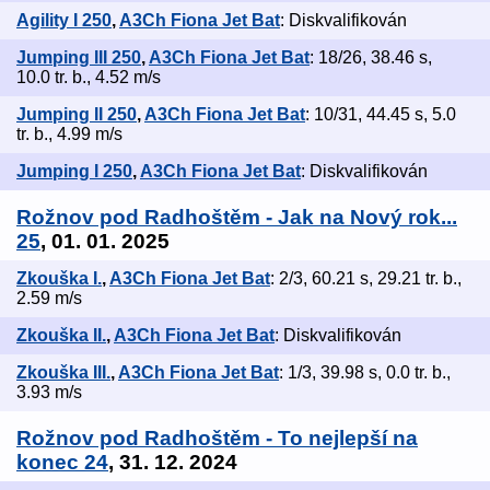
Agility I 250
,
A3Ch Fiona Jet Bat
: Diskvalifikován
Jumping III 250
,
A3Ch Fiona Jet Bat
: 18/26, 38.46 s,
10.0 tr. b., 4.52 m/s
Jumping II 250
,
A3Ch Fiona Jet Bat
: 10/31, 44.45 s, 5.0
tr. b., 4.99 m/s
Jumping I 250
,
A3Ch Fiona Jet Bat
: Diskvalifikován
Rožnov pod Radhoštěm - Jak na Nový rok...
25
, 01. 01. 2025
Zkouška I.
,
A3Ch Fiona Jet Bat
: 2/3, 60.21 s, 29.21 tr. b.,
2.59 m/s
Zkouška II.
,
A3Ch Fiona Jet Bat
: Diskvalifikován
Zkouška III.
,
A3Ch Fiona Jet Bat
: 1/3, 39.98 s, 0.0 tr. b.,
3.93 m/s
Rožnov pod Radhoštěm - To nejlepší na
konec 24
, 31. 12. 2024