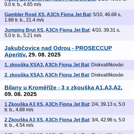
0.0 tr. b., 4.65 m/s
Gambler Rosé XS
,
A3Ch Fiona Jet Bat
: 5/10, 46.68 s,
1.68 tr. b., 21.4 m/s
Jumping Brut XS
,
A3Ch Fiona Jet Bat
: 4/10, 39.31 s,
5.0 tr. b., 5.21 m/s
Jakubčovice nad Odrou - PROSECCUP
Aperitiv
, 29. 08. 2025
1. zkouška XSA3
,
A3Ch Fiona Jet Bat
: Diskvalifikován
2. zkouška XSA3
,
A3Ch Fiona Jet Bat
: Diskvalifikován
Bílany u Kroměříže - 3 x zkouška A1,A3,A2
,
09. 08. 2025
1 Zkouška A3 XS
,
A3Ch Fiona Jet Bat
: 2/4, 39.13 s, 5.0
tr. b., 4.68 m/s
2 Zkouška A3 XS
,
A3Ch Fiona Jet Bat
: 3/4, 42.96 s, 5.0
tr. b., 4.54 m/s