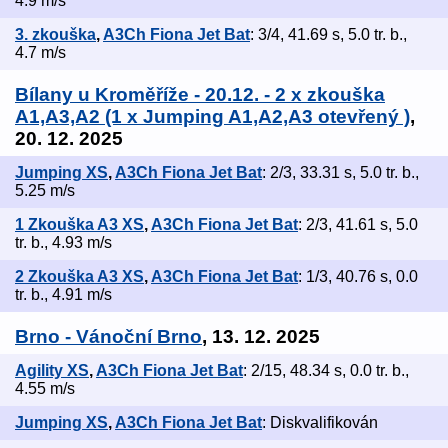
4.9 m/s
3. zkouška
,
A3Ch Fiona Jet Bat
: 3/4, 41.69 s, 5.0 tr. b.,
4.7 m/s
Bílany u Kroměříže - 20.12. - 2 x zkouška
A1,A3,A2 (1 x Jumping A1,A2,A3 otevřený )
,
20. 12. 2025
Jumping XS
,
A3Ch Fiona Jet Bat
: 2/3, 33.31 s, 5.0 tr. b.,
5.25 m/s
1 Zkouška A3 XS
,
A3Ch Fiona Jet Bat
: 2/3, 41.61 s, 5.0
tr. b., 4.93 m/s
2 Zkouška A3 XS
,
A3Ch Fiona Jet Bat
: 1/3, 40.76 s, 0.0
tr. b., 4.91 m/s
Brno - Vánoční Brno
, 13. 12. 2025
Agility XS
,
A3Ch Fiona Jet Bat
: 2/15, 48.34 s, 0.0 tr. b.,
4.55 m/s
Jumping XS
,
A3Ch Fiona Jet Bat
: Diskvalifikován