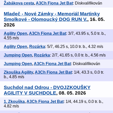
Žabákova cesta
,
A3Ch Fiona Jet Bat
: Diskvalifikován
Mladeč - Nové Zámky - Memoriál Martinky
Smolkové - Olomoucký DOG RUN V.
, 16. 05.
2026
Agility Open
,
A3Ch Fiona Jet Bat
: 3/7, 43.95 s, 5.0 tr. b.,
4.55 m/s
Agility Open
,
Rozárka
: 5/7, 46.25 s, 10.0 tr. b., 4.32 m/s
Jumping Open
,
Rozárka
: 2/7, 41.65 s, 0.0 tr. b., 4.56 m/s
Jumping Open
,
A3Ch Fiona Jet Bat
: Diskvalifikován
Zkouška Agility
,
A3Ch Fiona Jet Bat
: 1/4, 43.3 s, 0.0 tr.
b., 4.85 m/s
Suchdol nad Odrou - DVOJZKOUŠKY
AGILITY V SUCHDOLE
, 08. 05. 2026
1. Zkouška
,
A3Ch Fiona Jet Bat
: 1/4, 44.19 s, 0.0 tr. b.,
4.82 m/s