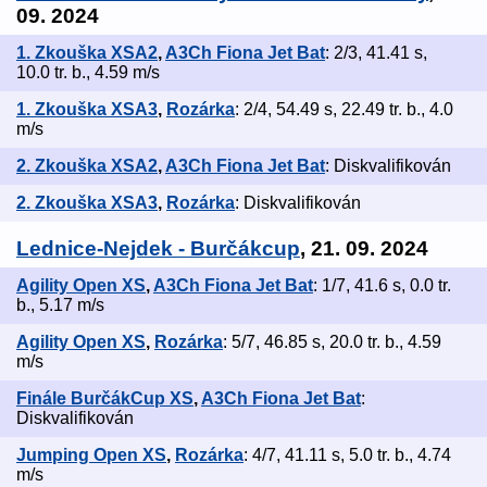
09. 2024
1. Zkouška XSA2
,
A3Ch Fiona Jet Bat
: 2/3, 41.41 s,
10.0 tr. b., 4.59 m/s
1. Zkouška XSA3
,
Rozárka
: 2/4, 54.49 s, 22.49 tr. b., 4.0
m/s
2. Zkouška XSA2
,
A3Ch Fiona Jet Bat
: Diskvalifikován
2. Zkouška XSA3
,
Rozárka
: Diskvalifikován
Lednice-Nejdek - Burčákcup
, 21. 09. 2024
Agility Open XS
,
A3Ch Fiona Jet Bat
: 1/7, 41.6 s, 0.0 tr.
b., 5.17 m/s
Agility Open XS
,
Rozárka
: 5/7, 46.85 s, 20.0 tr. b., 4.59
m/s
Finále BurčákCup XS
,
A3Ch Fiona Jet Bat
:
Diskvalifikován
Jumping Open XS
,
Rozárka
: 4/7, 41.11 s, 5.0 tr. b., 4.74
m/s