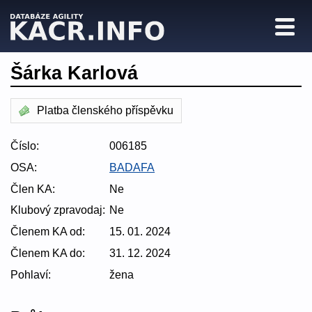
Šárka Karlová
Platba členského příspěvku
Číslo:
006185
OSA:
BADAFA
Člen KA:
Ne
Klubový zpravodaj:
Ne
Členem KA od:
15. 01. 2024
Členem KA do:
31. 12. 2024
Pohlaví:
žena