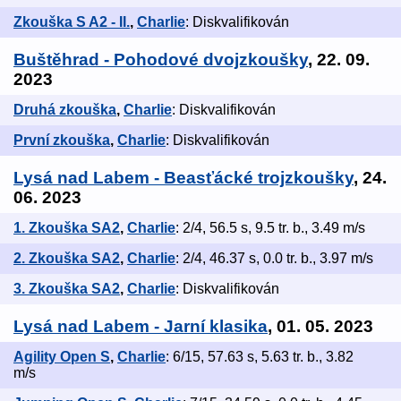
Zkouška S A2 - II.
,
Charlie
: Diskvalifikován
Buštěhrad - Pohodové dvojzkoušky
, 22. 09.
2023
Druhá zkouška
,
Charlie
: Diskvalifikován
První zkouška
,
Charlie
: Diskvalifikován
Lysá nad Labem - Beasťácké trojzkoušky
, 24.
06. 2023
1. Zkouška SA2
,
Charlie
: 2/4, 56.5 s, 9.5 tr. b., 3.49 m/s
2. Zkouška SA2
,
Charlie
: 2/4, 46.37 s, 0.0 tr. b., 3.97 m/s
3. Zkouška SA2
,
Charlie
: Diskvalifikován
Lysá nad Labem - Jarní klasika
, 01. 05. 2023
Agility Open S
,
Charlie
: 6/15, 57.63 s, 5.63 tr. b., 3.82
m/s