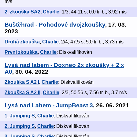
m/s
2. zkouška SA2
,
Charlie
: 1/3, 44.11 s, 0.0 tr. b., 3.92 m/s
Buštěhrad - Pohodové dvojzkoušky
, 17. 03.
2023
Druhá zkouška
,
Charlie
: 2/4, 47.5 s, 5.0 tr. b., 3.73 m/s
První zkouška
,
Charlie
: Diskvalifikován
Lysá nad labem - Doxneo 2x zkoušky + 2 x
A0
, 30. 04. 2022
Zkouška S A2 I
,
Charlie
: Diskvalifikován
Zkouška S A2 II
,
Charlie
: 2/3, 50.56 s, 7.56 tr. b., 3.7 m/s
Lysá nad Labem - JumpBeast 3
, 26. 06. 2021
1. Jumping S
,
Charlie
: Diskvalifikován
2. Jumping S
,
Charlie
: Diskvalifikován
3. Jumping S
,
Charlie
: Diskvalifikován