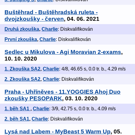
Buštěhrad - Buštěhradská ruleta -
dvojzkoušky - červen
, 04. 06. 2021
Druhá zkouška
,
Charlie
: Diskvalifikován
První zkouška
,
Charlie
: Diskvalifikován
Sedlec u Mikulova - Agi Moravian 2-exams
,
10. 10. 2020
1. Zkouška SA2
,
Charlie
: 4/8, 46.65 s, 0.0 tr. b., 4.29 m/s
2. Zkouška SA2
,
Charlie
: Diskvalifikován
Praha - Uhříněves - 11.YOGGIES Ahoj Duo
zkoušky PESOPARK
, 03. 10. 2020
1. běh SA1
,
Charlie
: 3/9, 42.75 s, 0.0 tr. b., 4.09 m/s
2. běh SA1
,
Charlie
: Diskvalifikován
Lysá nad Labem - MyBeast 5 Warm Up
, 05.