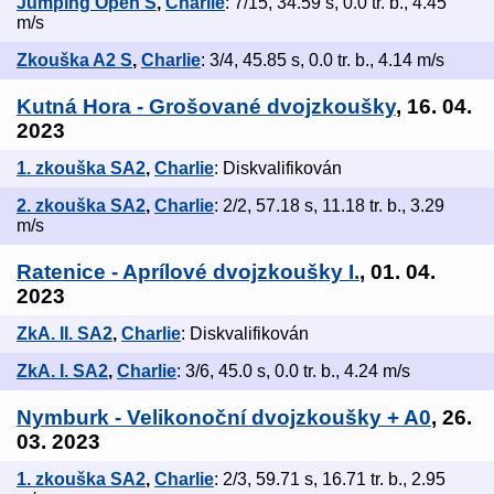
Jumping Open S
,
Charlie
: 7/15, 34.59 s, 0.0 tr. b., 4.45
m/s
Zkouška A2 S
,
Charlie
: 3/4, 45.85 s, 0.0 tr. b., 4.14 m/s
Kutná Hora - Grošované dvojzkoušky
, 16. 04.
2023
1. zkouška SA2
,
Charlie
: Diskvalifikován
2. zkouška SA2
,
Charlie
: 2/2, 57.18 s, 11.18 tr. b., 3.29
m/s
Ratenice - Aprílové dvojzkoušky I.
, 01. 04.
2023
ZkA. II. SA2
,
Charlie
: Diskvalifikován
ZkA. I. SA2
,
Charlie
: 3/6, 45.0 s, 0.0 tr. b., 4.24 m/s
Nymburk - Velikonoční dvojzkoušky + A0
, 26.
03. 2023
1. zkouška SA2
,
Charlie
: 2/3, 59.71 s, 16.71 tr. b., 2.95