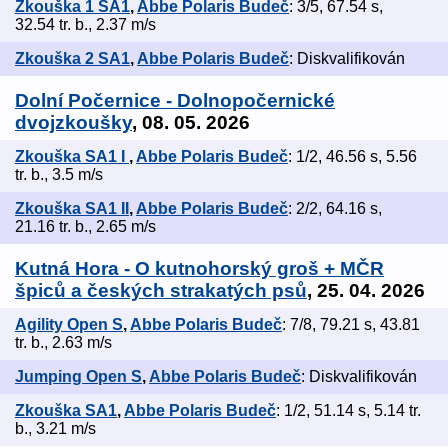
Zkouška 1 SA1
,
Abbe Polaris Budeč
: 3/5, 67.54 s,
32.54 tr. b., 2.37 m/s
Zkouška 2 SA1
,
Abbe Polaris Budeč
: Diskvalifikován
Dolní Počernice - Dolnopočernické
dvojzkoušky
, 08. 05. 2026
Zkouška SA1 I
,
Abbe Polaris Budeč
: 1/2, 46.56 s, 5.56
tr. b., 3.5 m/s
Zkouška SA1 II
,
Abbe Polaris Budeč
: 2/2, 64.16 s,
21.16 tr. b., 2.65 m/s
Kutná Hora - O kutnohorský groš + MČR
špiců a českých strakatých psů
, 25. 04. 2026
Agility Open S
,
Abbe Polaris Budeč
: 7/8, 79.21 s, 43.81
tr. b., 2.63 m/s
Jumping Open S
,
Abbe Polaris Budeč
: Diskvalifikován
Zkouška SA1
,
Abbe Polaris Budeč
: 1/2, 51.14 s, 5.14 tr.
b., 3.21 m/s