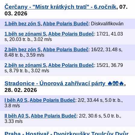
Čerčany - "Mistr krátkých tratí" - 6.ročník
, 07.
03. 2026
1.běh bez zón S
,
Abbe Polaris Budeč
: Diskvalifikován
1.běh se zónami S
,
Abbe Polaris Budeč
: 17/21, 41.03
s, 20.03 tr. b., 3.02 m/s
2.běh bez zón S
,
Abbe Polaris Budeč
: 16/22, 31.48 s,
8.48 tr. b., 3.59 m/s
2.běh se zónami S
,
Abbe Polaris Budeč
: 15/21, 36.79
s, 8.79 tr. b., 3.02 m/s
Stradonice - Únorová zahřívací párty 🔥🧤🔥
,
28. 02. 2026
I běh A0 S
,
Abbe Polaris Budeč
: 2/2, 33.44 s, 5.0 tr. b.,
3.8 m/s
II běh A0 S
,
Abbe Polaris Budeč
: 2/2, 30.6 s, 5.0 tr. b.,
3.33 m/s
Praha - Hostivař - Dvojzkoušky Toulcův Dvůr