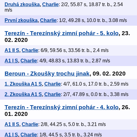
Druhá zkouška
,
Charlie
: 2/2, 55.87 s, 18.87 tr. b., 2.54
m/s
První zkouška
,
Charlie
: 1/2, 49.28 s, 10.0 tr. b., 3.08 m/s
Terezín - Terezínský zimní pohár - 5. kolo
, 23.
02. 2020
A1 II S
,
Charlie
: 6/9, 59.56 s, 33.56 tr. b., 2.4 m/s
A1 I S
,
Charlie
: 4/9, 48.83 s, 13.83 tr. b., 2.87 m/s
Beroun - Zkoušky trochu jinak
, 09. 02. 2020
1. Zkouška A1 S
,
Charlie
: 4/7, 61.0 s, 17.0 tr. b., 2.59 m/s
2. Zkouška A1 S
,
Charlie
: 2/7, 47.89 s, 0.0 tr. b., 3.38 m/s
Terezín - Terezínský zimní pohár - 4. kolo
, 26.
01. 2020
A1 II S
,
Charlie
: 2/8, 44.25 s, 5.0 tr. b., 3.21 m/s
A1 I S
,
Charlie
: 1/8, 44.5 s, 3.5 tr. b., 3.24 m/s