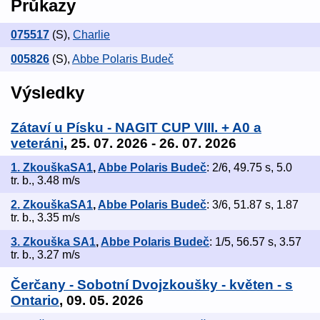
Průkazy
075517
(S)
,
Charlie
005826
(S)
,
Abbe Polaris Budeč
Výsledky
Zátaví u Písku - NAGIT CUP VIII. + A0 a
veteráni
, 25. 07. 2026 - 26. 07. 2026
1. ZkouškaSA1
,
Abbe Polaris Budeč
: 2/6, 49.75 s, 5.0
tr. b., 3.48 m/s
2. ZkouškaSA1
,
Abbe Polaris Budeč
: 3/6, 51.87 s, 1.87
tr. b., 3.35 m/s
3. Zkouška SA1
,
Abbe Polaris Budeč
: 1/5, 56.57 s, 3.57
tr. b., 3.27 m/s
Čerčany - Sobotní Dvojzkoušky - květen - s
Ontario
, 09. 05. 2026