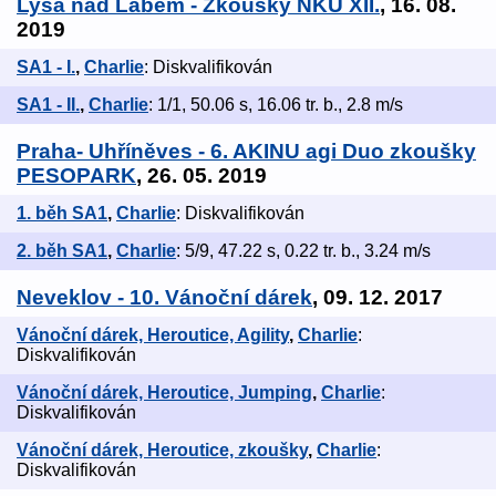
Lysá nad Labem - Zkoušky NKÚ XII.
, 16. 08.
2019
SA1 - I.
,
Charlie
: Diskvalifikován
SA1 - II.
,
Charlie
: 1/1, 50.06 s, 16.06 tr. b., 2.8 m/s
Praha- Uhříněves - 6. AKINU agi Duo zkoušky
PESOPARK
, 26. 05. 2019
1. běh SA1
,
Charlie
: Diskvalifikován
2. běh SA1
,
Charlie
: 5/9, 47.22 s, 0.22 tr. b., 3.24 m/s
Neveklov - 10. Vánoční dárek
, 09. 12. 2017
Vánoční dárek, Heroutice, Agility
,
Charlie
:
Diskvalifikován
Vánoční dárek, Heroutice, Jumping
,
Charlie
:
Diskvalifikován
Vánoční dárek, Heroutice, zkoušky
,
Charlie
:
Diskvalifikován