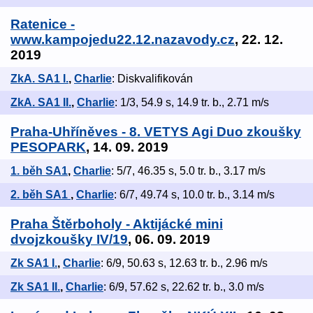
Ratenice -
www.kampojedu22.12.nazavody.cz
, 22. 12.
2019
ZkA. SA1 I.
,
Charlie
: Diskvalifikován
ZkA. SA1 II.
,
Charlie
: 1/3, 54.9 s, 14.9 tr. b., 2.71 m/s
Praha-Uhříněves - 8. VETYS Agi Duo zkoušky
PESOPARK
, 14. 09. 2019
1. běh SA1
,
Charlie
: 5/7, 46.35 s, 5.0 tr. b., 3.17 m/s
2. běh SA1
,
Charlie
: 6/7, 49.74 s, 10.0 tr. b., 3.14 m/s
Praha Štěrboholy - Aktijácké mini
dvojzkoušky IV/19
, 06. 09. 2019
Zk SA1 I.
,
Charlie
: 6/9, 50.63 s, 12.63 tr. b., 2.96 m/s
Zk SA1 II.
,
Charlie
: 6/9, 57.62 s, 22.62 tr. b., 3.0 m/s