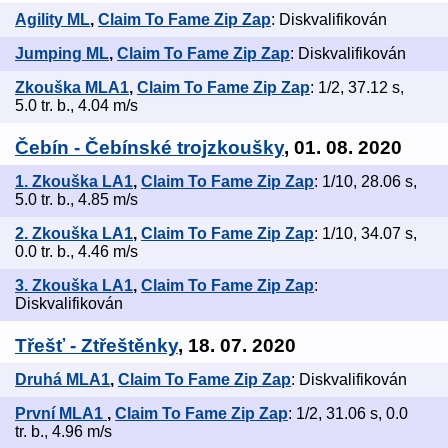
Agility ML
,
Claim To Fame Zip Zap
: Diskvalifikován
Jumping ML
,
Claim To Fame Zip Zap
: Diskvalifikován
Zkouška MLA1
,
Claim To Fame Zip Zap
: 1/2, 37.12 s,
5.0 tr. b., 4.04 m/s
Čebín - Čebínské trojzkoušky
, 01. 08. 2020
1. Zkouška LA1
,
Claim To Fame Zip Zap
: 1/10, 28.06 s,
5.0 tr. b., 4.85 m/s
2. Zkouška LA1
,
Claim To Fame Zip Zap
: 1/10, 34.07 s,
0.0 tr. b., 4.46 m/s
3. Zkouška LA1
,
Claim To Fame Zip Zap
:
Diskvalifikován
Třešť - Ztřeštěnky
, 18. 07. 2020
Druhá MLA1
,
Claim To Fame Zip Zap
: Diskvalifikován
První MLA1
,
Claim To Fame Zip Zap
: 1/2, 31.06 s, 0.0
tr. b., 4.96 m/s