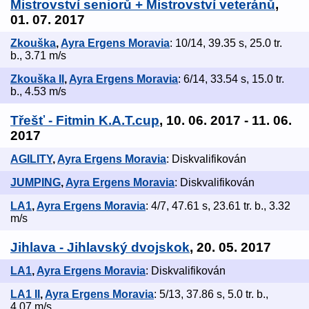
Mistrovství seniorů + Mistrovství veteránů
,
01. 07. 2017
Zkouška
,
Ayra Ergens Moravia
: 10/14, 39.35 s, 25.0 tr.
b., 3.71 m/s
Zkouška II
,
Ayra Ergens Moravia
: 6/14, 33.54 s, 15.0 tr.
b., 4.53 m/s
Třešť - Fitmin K.A.T.cup
, 10. 06. 2017 - 11. 06.
2017
AGILITY
,
Ayra Ergens Moravia
: Diskvalifikován
JUMPING
,
Ayra Ergens Moravia
: Diskvalifikován
LA1
,
Ayra Ergens Moravia
: 4/7, 47.61 s, 23.61 tr. b., 3.32
m/s
Jihlava - Jihlavský dvojskok
, 20. 05. 2017
LA1
,
Ayra Ergens Moravia
: Diskvalifikován
LA1 II
,
Ayra Ergens Moravia
: 5/13, 37.86 s, 5.0 tr. b.,
4.07 m/s