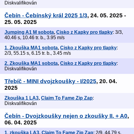
Diskvalifikován
Čebín - Čebínský král 2025 1/3
, 24. 05. 2025 -
25. 05. 2025
Jumping A1 M sobota
,
Cisko z Kapky pro tlapky
: 3/3,
40.46 s, 10.46 tr. b., 3.95 m/s
1. Zkouška MA1 sobota
,
Cisko z Kapky pro tlapky
:
2/3, 55.15 s, 6.15 tr. b., 3.45 m/s
2. Zkouška MA1 sobota
,
Cisko z Kapky pro tlapky
:
Diskvalifikován
Třebíč - MINI dvojzkoušky - I/2025
, 20. 04.
2025
Zkouška 1 LA3
,
Claim To Fame Zip Zap
:
Diskvalifikován
Čebín - Dvojzkoušky nejen o zkoušky II. + A0
,
06. 04. 2025
1. zkouška LA3
,
Claim To Fame Zip Zap
: 2/9, 44.79 s,