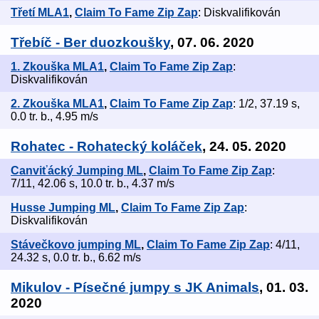
Třetí MLA1
,
Claim To Fame Zip Zap
: Diskvalifikován
Třebíč - Ber duozkoušky
, 07. 06. 2020
1. Zkouška MLA1
,
Claim To Fame Zip Zap
:
Diskvalifikován
2. Zkouška MLA1
,
Claim To Fame Zip Zap
: 1/2, 37.19 s,
0.0 tr. b., 4.95 m/s
Rohatec - Rohatecký koláček
, 24. 05. 2020
Canviťácký Jumping ML
,
Claim To Fame Zip Zap
:
7/11, 42.06 s, 10.0 tr. b., 4.37 m/s
Husse Jumping ML
,
Claim To Fame Zip Zap
:
Diskvalifikován
Stávečkovo jumping ML
,
Claim To Fame Zip Zap
: 4/11,
24.32 s, 0.0 tr. b., 6.62 m/s
Mikulov - Písečné jumpy s JK Animals
, 01. 03.
2020