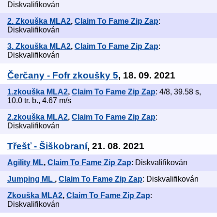
Diskvalifikován
2. Zkouška MLA2
,
Claim To Fame Zip Zap
:
Diskvalifikován
3. Zkouška MLA2
,
Claim To Fame Zip Zap
:
Diskvalifikován
Čerčany - Fofr zkoušky 5
, 18. 09. 2021
1.zkouška MLA2
,
Claim To Fame Zip Zap
: 4/8, 39.58 s,
10.0 tr. b., 4.67 m/s
2.zkouška MLA2
,
Claim To Fame Zip Zap
:
Diskvalifikován
Třešť - Šiškobraní
, 21. 08. 2021
Agility ML
,
Claim To Fame Zip Zap
: Diskvalifikován
Jumping ML
,
Claim To Fame Zip Zap
: Diskvalifikován
Zkouška MLA2
,
Claim To Fame Zip Zap
:
Diskvalifikován