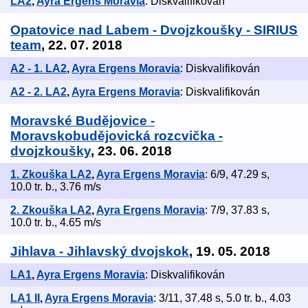
LA2
,
Ayra Ergens Moravia
: Diskvalifikován
Opatovice nad Labem - Dvojzkoušky - SIRIUS
team
, 22. 07. 2018
A2 - 1. LA2
,
Ayra Ergens Moravia
: Diskvalifikován
A2 - 2. LA2
,
Ayra Ergens Moravia
: Diskvalifikován
Moravské Budějovice -
Moravskobudějovická rozcvička -
dvojzkoušky
, 23. 06. 2018
1. Zkouška LA2
,
Ayra Ergens Moravia
: 6/9, 47.29 s,
10.0 tr. b., 3.76 m/s
2. Zkouška LA2
,
Ayra Ergens Moravia
: 7/9, 37.83 s,
10.0 tr. b., 4.65 m/s
Jihlava - Jihlavský dvojskok
, 19. 05. 2018
LA1
,
Ayra Ergens Moravia
: Diskvalifikován
LA1 II
,
Ayra Ergens Moravia
: 3/11, 37.48 s, 5.0 tr. b., 4.03