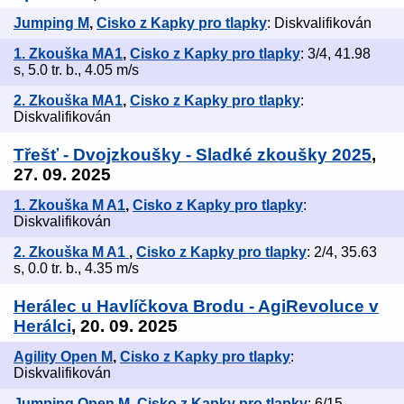
Jumping M
,
Cisko z Kapky pro tlapky
: Diskvalifikován
1. Zkouška MA1
,
Cisko z Kapky pro tlapky
: 3/4, 41.98
s, 5.0 tr. b., 4.05 m/s
2. Zkouška MA1
,
Cisko z Kapky pro tlapky
:
Diskvalifikován
Třešť - Dvojzkoušky - Sladké zkoušky 2025
,
27. 09. 2025
1. Zkouška M A1
,
Cisko z Kapky pro tlapky
:
Diskvalifikován
2. Zkouška M A1
,
Cisko z Kapky pro tlapky
: 2/4, 35.63
s, 0.0 tr. b., 4.35 m/s
Herálec u Havlíčkova Brodu - AgiRevoluce v
Herálci
, 20. 09. 2025
Agility Open M
,
Cisko z Kapky pro tlapky
:
Diskvalifikován
Jumping Open M
,
Cisko z Kapky pro tlapky
: 6/15,