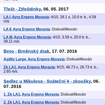
Třešt - Ztřeštěnky
, 06. 05. 2017
LA I
,
Ayra Ergens Moravia
: 4/10, 28.1 s, 10.0 tr. b., 4.59
m/s
LA II
,
Ayra Ergens Moravia
: Diskvalifikován
LA III
,
Ayra Ergens Moravia
: 4/10, 3.58 s, 20.0 tr. b.,
39.11 m/s
Brno - Brněnský drak
, 17. 07. 2016
Agility Large
,
Ayra Ergens Moravia
: Diskvalifikován
Zk LA1
,
Ayra Ergens Moravia
: 9/15, 46.73 s, 26.73 tr. b.,
2.65 m/s
Sedlec u Mikulova - Sváteční 4 - zkoušky
, 06.
07. 2016
1. Zk LA1
,
Ayra Ergens Moravia
: Diskvalifikován
2. Zk LA1
,
Ayra Ergens Moravia
: Diskvalifikován