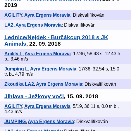
2019
AGILITY
,
Ayra Ergens Moravia
: Diskvalifikován
LA2
,
Ayra Ergens Moravia
: Diskvalifikován
Lednice/Nejdek - Burčákcup 2018 s JK
Animals
, 22. 09. 2018
Agility L
,
Ayra Ergens Moravia
: 17/36, 58.43 s, 12.43 tr.
b., 3.46 m/s
Jumping L
,
Ayra Ergens Moravia
: 17/36, 32.54 s, 15.0
tr. b., 4.79 m/s
Zkouška LA2
,
Ayra Ergens Moravia
: Diskvalifikován
Jihlava - Ježkovy voči
, 15. 09. 2018
AGILITY
,
Ayra Ergens Moravia
: 5/19, 36.11 s, 0.0 tr. b.,
4.43 m/s
JUMPING
,
Ayra Ergens Moravia
: Diskvalifikován