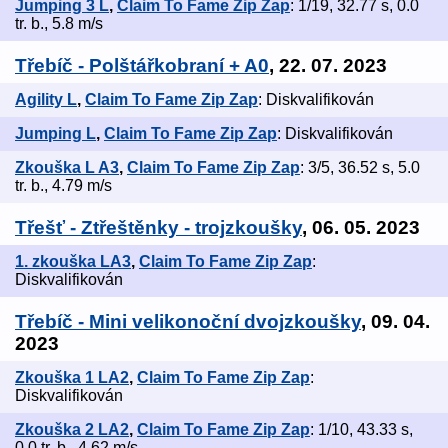
Jumping 3 L
,
Claim To Fame Zip Zap
: 1/19, 32.77 s, 0.0
tr. b., 5.8 m/s
Třebíč - Polštářkobraní + A0
, 22. 07. 2023
Agility L
,
Claim To Fame Zip Zap
: Diskvalifikován
Jumping L
,
Claim To Fame Zip Zap
: Diskvalifikován
Zkouška L A3
,
Claim To Fame Zip Zap
: 3/5, 36.52 s, 5.0
tr. b., 4.79 m/s
Třešť - Ztřeštěnky - trojzkoušky
, 06. 05. 2023
1. zkouška LA3
,
Claim To Fame Zip Zap
:
Diskvalifikován
Třebíč - Mini velikonoční dvojzkoušky
, 09. 04.
2023
Zkouška 1 LA2
,
Claim To Fame Zip Zap
:
Diskvalifikován
Zkouška 2 LA2
,
Claim To Fame Zip Zap
: 1/10, 43.33 s,
0.0 tr. b., 4.62 m/s