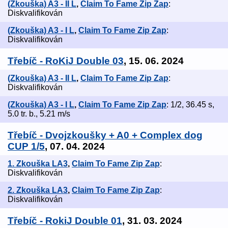
(Zkouška) A3 - II L
,
Claim To Fame Zip Zap
:
Diskvalifikován
(Zkouška) A3 - I L
,
Claim To Fame Zip Zap
:
Diskvalifikován
Třebíč - RoKiJ Double 03
, 15. 06. 2024
(Zkouška) A3 - II L
,
Claim To Fame Zip Zap
:
Diskvalifikován
(Zkouška) A3 - I L
,
Claim To Fame Zip Zap
: 1/2, 36.45 s,
5.0 tr. b., 5.21 m/s
Třebíč - Dvojzkoušky + A0 + Complex dog
CUP 1/5
, 07. 04. 2024
1. Zkouška LA3
,
Claim To Fame Zip Zap
:
Diskvalifikován
2. Zkouška LA3
,
Claim To Fame Zip Zap
:
Diskvalifikován
Třebíč - RokiJ Double 01
, 31. 03. 2024