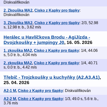
Diskvalifikován
2. Zkouška MA2
,
Cisko z Kapky pro tlapky
:
Diskvalifikován
3. Zkouška MA2
,
Cisko z Kapky pro tlapky
: 2/3, 52.98
s, 12.98 tr. b., 3.62 m/s
Herálec u Havlíčkova Brodu - AgiJízda -
Dvojzkoušky + jumpingy J0
, 16. 05. 2026
1. zkouška MA2
,
Cisko z Kapky pro tlapky
: 1/4, 44.06
s, 5.0 tr. b., 4.04 m/s
2. zkouška MA2
,
Cisko z Kapky pro tlapky
: 1/4, 40.71
s, 0.0 tr. b., 4.42 m/s
Třebíč - Trojzkoušky u kuchyňky (A2,A3,A1)
,
25. 04. 2026
A2-1 M
,
Cisko z Kapky pro tlapky
: Diskvalifikován
A2-2 M
,
Cisko z Kapky pro tlapky
: 1/3, 49.0 s, 5.6 tr. b.,
3.76 m/s