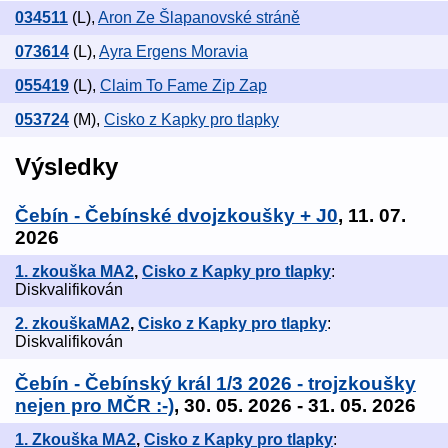
034511
(L)
,
Aron Ze Šlapanovské stráně
073614
(L)
,
Ayra Ergens Moravia
055419
(L)
,
Claim To Fame Zip Zap
053724
(M)
,
Cisko z Kapky pro tlapky
Výsledky
Čebín - Čebínské dvojzkoušky + J0
, 11. 07.
2026
1. zkouška MA2
,
Cisko z Kapky pro tlapky
:
Diskvalifikován
2. zkouškaMA2
,
Cisko z Kapky pro tlapky
:
Diskvalifikován
Čebín - Čebínský král 1/3 2026 - trojzkoušky
nejen pro MČR :-)
, 30. 05. 2026 - 31. 05. 2026
1. Zkouška MA2
,
Cisko z Kapky pro tlapky
: