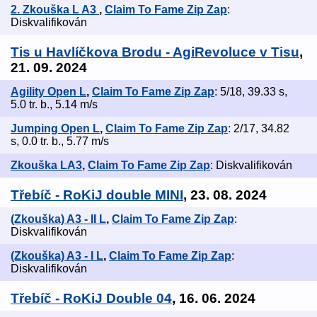
2. Zkouška L A3
,
Claim To Fame Zip Zap
:
Diskvalifikován
Tis u Havlíčkova Brodu - AgiRevoluce v Tisu
,
21. 09. 2024
Agility Open L
,
Claim To Fame Zip Zap
: 5/18, 39.33 s,
5.0 tr. b., 5.14 m/s
Jumping Open L
,
Claim To Fame Zip Zap
: 2/17, 34.82
s, 0.0 tr. b., 5.77 m/s
Zkouška LA3
,
Claim To Fame Zip Zap
: Diskvalifikován
Třebíč - RoKiJ double MINI
, 23. 08. 2024
(Zkouška) A3 - II L
,
Claim To Fame Zip Zap
:
Diskvalifikován
(Zkouška) A3 - I L
,
Claim To Fame Zip Zap
:
Diskvalifikován
Třebíč - RoKiJ Double 04
, 16. 06. 2024