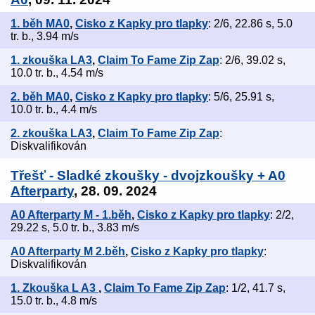
1. běh MA0
,
Cisko z Kapky pro tlapky
: 2/6, 22.86 s, 5.0
tr. b., 3.94 m/s
1. zkouška LA3
,
Claim To Fame Zip Zap
: 2/6, 39.02 s,
10.0 tr. b., 4.54 m/s
2. běh MA0
,
Cisko z Kapky pro tlapky
: 5/6, 25.91 s,
10.0 tr. b., 4.4 m/s
2. zkouška LA3
,
Claim To Fame Zip Zap
:
Diskvalifikován
Třešť - Sladké zkoušky - dvojzkoušky + A0
Afterparty
, 28. 09. 2024
A0 Afterparty M - 1.běh
,
Cisko z Kapky pro tlapky
: 2/2,
29.22 s, 5.0 tr. b., 3.83 m/s
A0 Afterparty M 2.běh
,
Cisko z Kapky pro tlapky
:
Diskvalifikován
1. Zkouška L A3
,
Claim To Fame Zip Zap
: 1/2, 41.7 s,
15.0 tr. b., 4.8 m/s