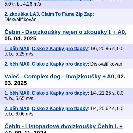
5.0 tr. b., 4.26 m/s
2. zkouška LA3
,
Claim To Fame Zip Zap
:
Diskvalifikován
Čebín - Dvojzkoušky nejen o zkoušky I. + A0
,
05. 04. 2025
1. běh MA0
,
Cisko z Kapky pro tlapky
: 1/6, 20.96 s, 0.0
tr. b., 5.25 m/s
2. běh MA0
,
Cisko z Kapky pro tlapky
: Diskvalifikován
Valeč - Complex dog - Dvojzkoušky + A0
, 02.
03. 2025
1. běh MA0
,
Cisko z Kapky pro tlapky
: 1/4, 21.25 s, 0.0
tr. b., 5.65 m/s
2. běh MA0
,
Cisko z Kapky pro tlapky
: 1/4, 20.62 s, 0.0
tr. b., 6.06 m/s
Čebín - Listopadové dvojzkoušky Čebín I. +
A0
, 09. 11. 2024