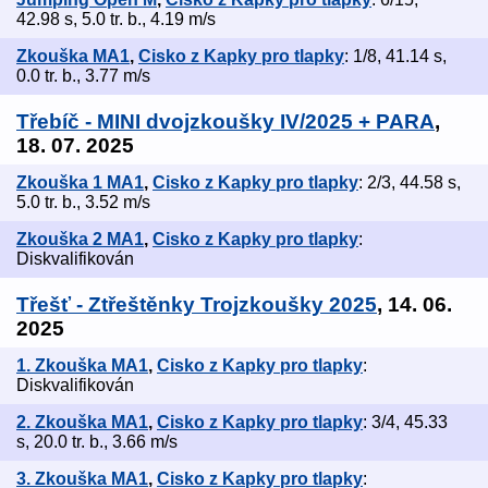
42.98 s, 5.0 tr. b., 4.19 m/s
Zkouška MA1
,
Cisko z Kapky pro tlapky
: 1/8, 41.14 s,
0.0 tr. b., 3.77 m/s
Třebíč - MINI dvojzkoušky IV/2025 + PARA
,
18. 07. 2025
Zkouška 1 MA1
,
Cisko z Kapky pro tlapky
: 2/3, 44.58 s,
5.0 tr. b., 3.52 m/s
Zkouška 2 MA1
,
Cisko z Kapky pro tlapky
:
Diskvalifikován
Třešť - Ztřeštěnky Trojzkoušky 2025
, 14. 06.
2025
1. Zkouška MA1
,
Cisko z Kapky pro tlapky
:
Diskvalifikován
2. Zkouška MA1
,
Cisko z Kapky pro tlapky
: 3/4, 45.33
s, 20.0 tr. b., 3.66 m/s
3. Zkouška MA1
,
Cisko z Kapky pro tlapky
: