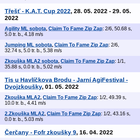
Třešť - K.A.T. Cup 2022
, 28. 05. 2022 - 29. 05.
2022
Agility ML sobota
,
Claim To Fame Zip Zap
: 2/6, 50.68 s,
5.0 tr. b., 4.18 m/s
Jumping ML sobota
,
Claim To Fame Zip Zap
: 2/6,
32.74 s, 5.0 tr. b., 5.38 m/s
Zkouška MLA2 sobota
,
Claim To Fame Zip Zap
: 1/1,
35.88 s, 0.0 tr. b., 5.02 m/s
Tis u Havlíčkova Brodu - Jarní AgiFestival -
Dvojzkoušky
, 01. 05. 2022
Zkouška MLA2
,
Claim To Fame Zip Zap
: 1/2, 49.39 s,
10.0 tr. b., 4.41 m/s
2.Zkouška MLA2
,
Claim To Fame Zip Zap
: 1/2, 43.16 s,
0.0 tr. b., 5.03 m/s
Čerčany - Fofr zkoušky 9
, 16. 04. 2022