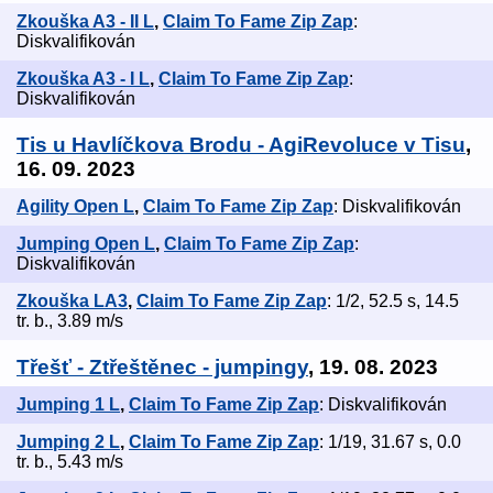
Zkouška A3 - II L
,
Claim To Fame Zip Zap
:
Diskvalifikován
Zkouška A3 - I L
,
Claim To Fame Zip Zap
:
Diskvalifikován
Tis u Havlíčkova Brodu - AgiRevoluce v Tisu
,
16. 09. 2023
Agility Open L
,
Claim To Fame Zip Zap
: Diskvalifikován
Jumping Open L
,
Claim To Fame Zip Zap
:
Diskvalifikován
Zkouška LA3
,
Claim To Fame Zip Zap
: 1/2, 52.5 s, 14.5
tr. b., 3.89 m/s
Třešť - Ztřeštěnec - jumpingy
, 19. 08. 2023
Jumping 1 L
,
Claim To Fame Zip Zap
: Diskvalifikován
Jumping 2 L
,
Claim To Fame Zip Zap
: 1/19, 31.67 s, 0.0
tr. b., 5.43 m/s