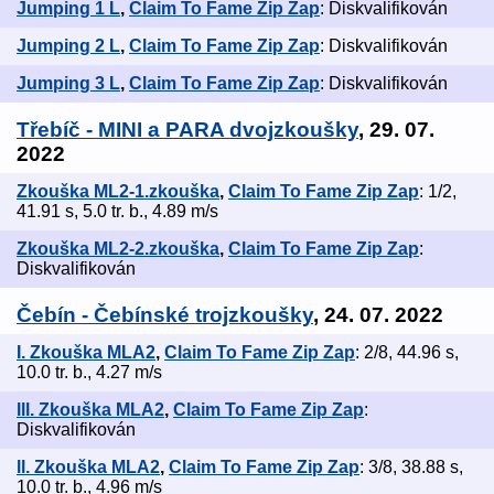
Jumping 1 L
,
Claim To Fame Zip Zap
: Diskvalifikován
Jumping 2 L
,
Claim To Fame Zip Zap
: Diskvalifikován
Jumping 3 L
,
Claim To Fame Zip Zap
: Diskvalifikován
Třebíč - MINI a PARA dvojzkoušky
, 29. 07.
2022
Zkouška ML2-1.zkouška
,
Claim To Fame Zip Zap
: 1/2,
41.91 s, 5.0 tr. b., 4.89 m/s
Zkouška ML2-2.zkouška
,
Claim To Fame Zip Zap
:
Diskvalifikován
Čebín - Čebínské trojzkoušky
, 24. 07. 2022
I. Zkouška MLA2
,
Claim To Fame Zip Zap
: 2/8, 44.96 s,
10.0 tr. b., 4.27 m/s
lll. Zkouška MLA2
,
Claim To Fame Zip Zap
:
Diskvalifikován
ll. Zkouška MLA2
,
Claim To Fame Zip Zap
: 3/8, 38.88 s,
10.0 tr. b., 4.96 m/s