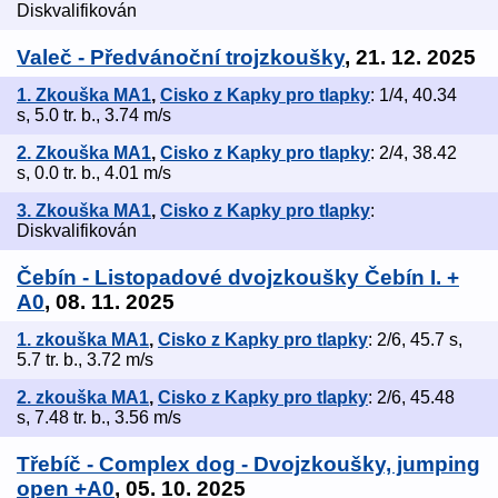
Diskvalifikován
Valeč - Předvánoční trojzkoušky
, 21. 12. 2025
1. Zkouška MA1
,
Cisko z Kapky pro tlapky
: 1/4, 40.34
s, 5.0 tr. b., 3.74 m/s
2. Zkouška MA1
,
Cisko z Kapky pro tlapky
: 2/4, 38.42
s, 0.0 tr. b., 4.01 m/s
3. Zkouška MA1
,
Cisko z Kapky pro tlapky
:
Diskvalifikován
Čebín - Listopadové dvojzkoušky Čebín I. +
A0
, 08. 11. 2025
1. zkouška MA1
,
Cisko z Kapky pro tlapky
: 2/6, 45.7 s,
5.7 tr. b., 3.72 m/s
2. zkouška MA1
,
Cisko z Kapky pro tlapky
: 2/6, 45.48
s, 7.48 tr. b., 3.56 m/s
Třebíč - Complex dog - Dvojzkoušky, jumping
open +A0
, 05. 10. 2025