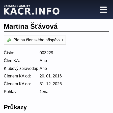
Martina Šťávová
Platba členského příspěvku
Číslo:
003229
Člen KA:
Ano
Klubový zpravodaj:
Ano
Členem KA od:
20. 01. 2016
Členem KA do:
31. 12. 2026
Pohlaví:
žena
Průkazy