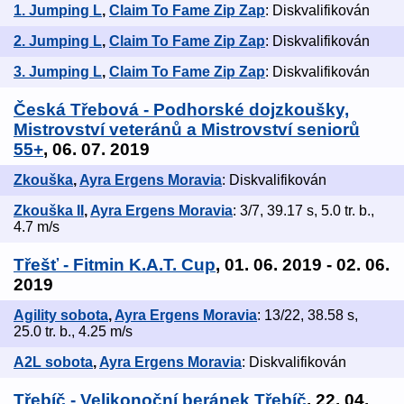
1. Jumping L
,
Claim To Fame Zip Zap
: Diskvalifikován
2. Jumping L
,
Claim To Fame Zip Zap
: Diskvalifikován
3. Jumping L
,
Claim To Fame Zip Zap
: Diskvalifikován
Česká Třebová - Podhorské dojzkoušky,
Mistrovství veteránů a Mistrovství seniorů
55+
, 06. 07. 2019
Zkouška
,
Ayra Ergens Moravia
: Diskvalifikován
Zkouška II
,
Ayra Ergens Moravia
: 3/7, 39.17 s, 5.0 tr. b.,
4.7 m/s
Třešť - Fitmin K.A.T. Cup
, 01. 06. 2019 - 02. 06.
2019
Agility sobota
,
Ayra Ergens Moravia
: 13/22, 38.58 s,
25.0 tr. b., 4.25 m/s
A2L sobota
,
Ayra Ergens Moravia
: Diskvalifikován
Třebíč - Velikonoční beránek Třebíč
, 22. 04.