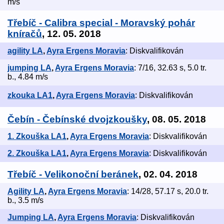
m/s
Třebíč - Calibra special - Moravský pohár
kníračů
, 12. 05. 2018
agility LA
,
Ayra Ergens Moravia
: Diskvalifikován
jumping LA
,
Ayra Ergens Moravia
: 7/16, 32.63 s, 5.0 tr.
b., 4.84 m/s
zkouka LA1
,
Ayra Ergens Moravia
: Diskvalifikován
Čebín - Čebínské dvojzkoušky
, 08. 05. 2018
1. Zkouška LA1
,
Ayra Ergens Moravia
: Diskvalifikován
2. Zkouška LA1
,
Ayra Ergens Moravia
: Diskvalifikován
Třebíč - Velikonoční beránek
, 02. 04. 2018
Agility LA
,
Ayra Ergens Moravia
: 14/28, 57.17 s, 20.0 tr.
b., 3.5 m/s
Jumping LA
,
Ayra Ergens Moravia
: Diskvalifikován