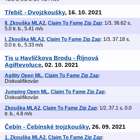
Třebíč - Dvojzkoušky
, 16. 10. 2021
II. Zkouška MLA2
,
Claim To Fame Zip Zap
: 1/3, 36.62 s,
5.0 tr. b., 5.41 m/s
I. Zkouška MLA2
,
Claim To Fame Zip Zap
: 1/3, 37.18 s,
0.0 tr. b., 5.33 m/s
Tis u Havlíčkova Brodu - Říjnová
AgiRevoluce
, 02. 10. 2021
Agility Open ML
,
Claim To Fame Zip Zap
:
Diskvalifikován
Jumping Open ML
,
Claim To Fame Zip Zap
:
Diskvalifikován
Zkouška MLA2
,
Claim To Fame Zip Zap
: 1/2, 37.1 s, 0.0
tr. b., 4.8 m/s
Čebín - Čebínské trojzkoušky
, 26. 09. 2021
1. Zkouška MLA2
,
Claim To Fame Zip Zap
: