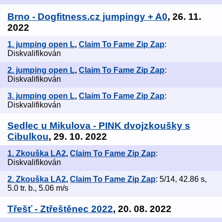
Brno - Dogfitness.cz jumpingy + A0
, 26. 11.
2022
1. jumping open L
,
Claim To Fame Zip Zap
:
Diskvalifikován
2. jumping open L
,
Claim To Fame Zip Zap
:
Diskvalifikován
3. jumping open L
,
Claim To Fame Zip Zap
:
Diskvalifikován
Sedlec u Mikulova - PINK dvojzkoušky s
Cibulkou
, 29. 10. 2022
1. Zkouška LA2
,
Claim To Fame Zip Zap
:
Diskvalifikován
2. Zkouška LA2
,
Claim To Fame Zip Zap
: 5/14, 42.86 s,
5.0 tr. b., 5.06 m/s
Třešť - Ztřeštěnec 2022
, 20. 08. 2022