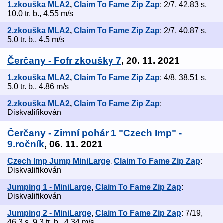
1.zkouška MLA2
,
Claim To Fame Zip Zap
: 2/7, 42.83 s,
10.0 tr. b., 4.55 m/s
2.zkouška MLA2
,
Claim To Fame Zip Zap
: 2/7, 40.87 s,
5.0 tr. b., 4.5 m/s
Čerčany - Fofr zkoušky 7
, 20. 11. 2021
1.zkouška MLA2
,
Claim To Fame Zip Zap
: 4/8, 38.51 s,
5.0 tr. b., 4.86 m/s
2.zkouška MLA2
,
Claim To Fame Zip Zap
:
Diskvalifikován
Čerčany - Zimní pohár 1 "Czech Imp" -
9.ročník
, 06. 11. 2021
Czech Imp Jump MiniLarge
,
Claim To Fame Zip Zap
:
Diskvalifikován
Jumping 1 - MiniLarge
,
Claim To Fame Zip Zap
:
Diskvalifikován
Jumping 2 - MiniLarge
,
Claim To Fame Zip Zap
: 7/19,
46.3 s, 9.3 tr. b., 4.34 m/s