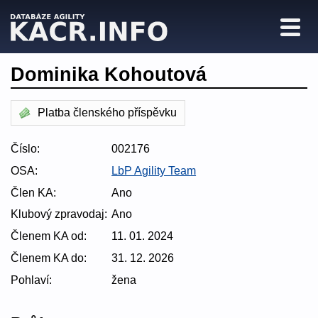
Dominika Kohoutová
Platba členského příspěvku
Číslo:
002176
OSA:
LbP Agility Team
Člen KA:
Ano
Klubový zpravodaj:
Ano
Členem KA od:
11. 01. 2024
Členem KA do:
31. 12. 2026
Pohlaví:
žena