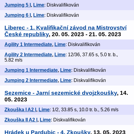
Jumping 5 I
,
Lime
: Diskvalifikován
Jumping 6 I
,
Lime
: Diskvalifikován
Liberec - 1. Kvalifikační závod na Mistrovství
České republiky
, 20. 05. 2023 - 21. 05. 2023
Agility 1 Intermediate
,
Lime
: Diskvalifikován
Agility 2 Intermediate
,
Lime
: 12/36, 37.65 s, 5.0 tr. b.,
5.82 m/s
Jumping 1 Intermediate
,
Lime
: Diskvalifikován
Jumping 2 Intermediate
,
Lime
: Diskvalifikován
Sezemice - Jarní sezemické dvojzkoušky
, 14.
05. 2023
Zkouška I A2 l
,
Lime
: 1/2, 33.85 s, 10.0 tr. b., 5.26 m/s
Zkouška II A2 l
,
Lime
: Diskvalifikován
Hrádek u Pardubic - 4. Zkoušky
, 13. 05. 2023