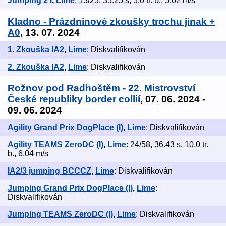
Jumping 2 I
,
Lime
: 13/25, 35.25 s, 5.0 tr. b., 5.62 m/s
Kladno - Prázdninové zkoušky trochu jinak +
A0
, 13. 07. 2024
1. Zkouška IA2
,
Lime
: Diskvalifikován
2. Zkouška IA2
,
Lime
: Diskvalifikován
Rožnov pod Radhoštěm - 22. Mistrovství
České republiky border collií
, 07. 06. 2024 -
09. 06. 2024
Agility Grand Prix DogPlace (I)
,
Lime
: Diskvalifikován
Agility TEAMS ZeroDC (I)
,
Lime
: 24/58, 36.43 s, 10.0 tr.
b., 6.04 m/s
IA2/3 jumping BCCCZ
,
Lime
: Diskvalifikován
Jumping Grand Prix DogPlace (I)
,
Lime
:
Diskvalifikován
Jumping TEAMS ZeroDC (I)
,
Lime
: Diskvalifikován