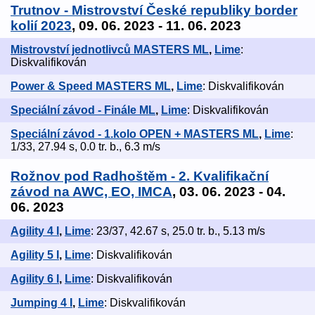
Trutnov - Mistrovství České republiky border
kolií 2023
, 09. 06. 2023 - 11. 06. 2023
Mistrovství jednotlivců MASTERS ML
,
Lime
:
Diskvalifikován
Power & Speed MASTERS ML
,
Lime
: Diskvalifikován
Speciální závod - Finále ML
,
Lime
: Diskvalifikován
Speciální závod - 1.kolo OPEN + MASTERS ML
,
Lime
:
1/33, 27.94 s, 0.0 tr. b., 6.3 m/s
Rožnov pod Radhoštěm - 2. Kvalifikační
závod na AWC, EO, IMCA
, 03. 06. 2023 - 04.
06. 2023
Agility 4 I
,
Lime
: 23/37, 42.67 s, 25.0 tr. b., 5.13 m/s
Agility 5 I
,
Lime
: Diskvalifikován
Agility 6 I
,
Lime
: Diskvalifikován
Jumping 4 I
,
Lime
: Diskvalifikován