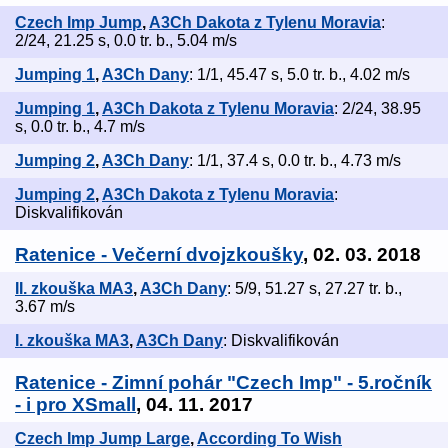
Czech Imp Jump
,
A3Ch Dakota z Tylenu Moravia
:
2/24, 21.25 s, 0.0 tr. b., 5.04 m/s
Jumping 1
,
A3Ch Dany
: 1/1, 45.47 s, 5.0 tr. b., 4.02 m/s
Jumping 1
,
A3Ch Dakota z Tylenu Moravia
: 2/24, 38.95
s, 0.0 tr. b., 4.7 m/s
Jumping 2
,
A3Ch Dany
: 1/1, 37.4 s, 0.0 tr. b., 4.73 m/s
Jumping 2
,
A3Ch Dakota z Tylenu Moravia
:
Diskvalifikován
Ratenice - Večerní dvojzkoušky
, 02. 03. 2018
II. zkouška MA3
,
A3Ch Dany
: 5/9, 51.27 s, 27.27 tr. b.,
3.67 m/s
I. zkouška MA3
,
A3Ch Dany
: Diskvalifikován
Ratenice - Zimní pohár "Czech Imp" - 5.ročník
- i pro XSmall
, 04. 11. 2017
Czech Imp Jump Large
,
According To Wish