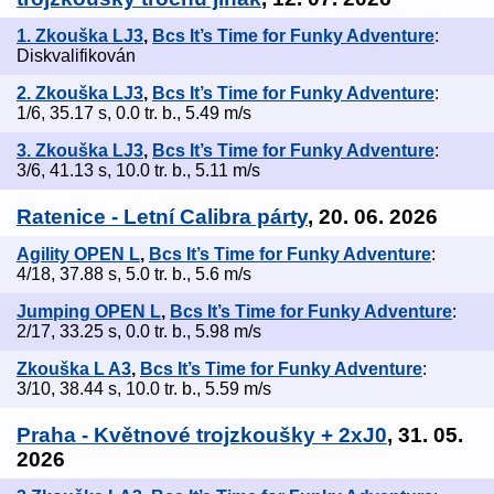
1. Zkouška LJ3
,
Bcs It’s Time for Funky Adventure
:
Diskvalifikován
2. Zkouška LJ3
,
Bcs It’s Time for Funky Adventure
:
1/6, 35.17 s, 0.0 tr. b., 5.49 m/s
3. Zkouška LJ3
,
Bcs It’s Time for Funky Adventure
:
3/6, 41.13 s, 10.0 tr. b., 5.11 m/s
Ratenice - Letní Calibra párty
, 20. 06. 2026
Agility OPEN L
,
Bcs It’s Time for Funky Adventure
:
4/18, 37.88 s, 5.0 tr. b., 5.6 m/s
Jumping OPEN L
,
Bcs It’s Time for Funky Adventure
:
2/17, 33.25 s, 0.0 tr. b., 5.98 m/s
Zkouška L A3
,
Bcs It’s Time for Funky Adventure
:
3/10, 38.44 s, 10.0 tr. b., 5.59 m/s
Praha - Květnové trojzkoušky + 2xJ0
, 31. 05.
2026