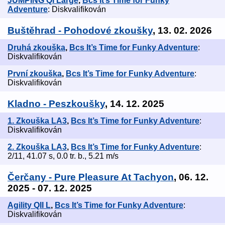
JUMPING QI Large
,
Bcs It’s Time for Funky
Adventure
: Diskvalifikován
Buštěhrad - Pohodové zkoušky
, 13. 02. 2026
Druhá zkouška
,
Bcs It’s Time for Funky Adventure
:
Diskvalifikován
První zkouška
,
Bcs It’s Time for Funky Adventure
:
Diskvalifikován
Kladno - Peszkoušky
, 14. 12. 2025
1. Zkouška LA3
,
Bcs It’s Time for Funky Adventure
:
Diskvalifikován
2. Zkouška LA3
,
Bcs It’s Time for Funky Adventure
:
2/11, 41.07 s, 0.0 tr. b., 5.21 m/s
Čerčany - Pure Pleasure At Tachyon
, 06. 12.
2025 - 07. 12. 2025
Agility QII L
,
Bcs It’s Time for Funky Adventure
:
Diskvalifikován