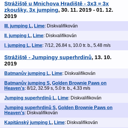
Strážiště u Mnichova Hradiště - 3x3 = 3x
zkoušky, 3x jumping
, 30. 11. 2019 - 01. 12.
2019
III. jumping L
,
Lime
: Diskvalifikován
II. jumping L
,
Lime
: Diskvalifikován
I. jumping L
,
Lime
: 7/12, 26.84 s, 10.0 tr. b., 5.48 m/s
Strážiště - Jumpingy superhrdinů
, 13. 10.
2019
Batmanův jumping L
,
Lime
: Diskvalifikován
Batmanův jumping S
,
Golden Brownie Paws on
Heaven's
: 8/12, 32.59 s, 5.0 tr. b., 4.33 m/s
Jumping superhrdinů L
,
Lime
: Diskvalifikován
Jumping superhrdinů S
,
Golden Brownie Paws on
Heaven's
: Diskvalifikován
Kapitánský jumping L
,
Lime
: Diskvalifikován