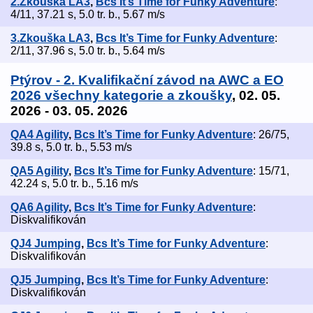
2.Zkouška LA3
,
Bcs It’s Time for Funky Adventure
:
4/11, 37.21 s, 5.0 tr. b., 5.67 m/s
3.Zkouška LA3
,
Bcs It’s Time for Funky Adventure
:
2/11, 37.96 s, 5.0 tr. b., 5.64 m/s
Ptýrov - 2. Kvalifikační závod na AWC a EO
2026 všechny kategorie a zkoušky
, 02. 05.
2026 - 03. 05. 2026
QA4 Agility
,
Bcs It’s Time for Funky Adventure
: 26/75,
39.8 s, 5.0 tr. b., 5.53 m/s
QA5 Agility
,
Bcs It’s Time for Funky Adventure
: 15/71,
42.24 s, 5.0 tr. b., 5.16 m/s
QA6 Agility
,
Bcs It’s Time for Funky Adventure
:
Diskvalifikován
QJ4 Jumping
,
Bcs It’s Time for Funky Adventure
:
Diskvalifikován
QJ5 Jumping
,
Bcs It’s Time for Funky Adventure
:
Diskvalifikován