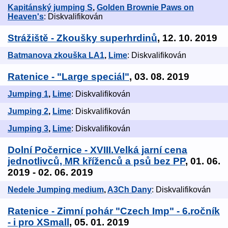
Kapitánský jumping S
,
Golden Brownie Paws on
Heaven's
: Diskvalifikován
Strážiště - Zkoušky superhrdinů
, 12. 10. 2019
Batmanova zkouška LA1
,
Lime
: Diskvalifikován
Ratenice - "Large speciál"
, 03. 08. 2019
Jumping 1
,
Lime
: Diskvalifikován
Jumping 2
,
Lime
: Diskvalifikován
Jumping 3
,
Lime
: Diskvalifikován
Dolní Počernice - XVIII.Velká jarní cena
jednotlivců, MR kříženců a psů bez PP
, 01. 06.
2019 - 02. 06. 2019
Nedele Jumping medium
,
A3Ch Dany
: Diskvalifikován
Ratenice - Zimní pohár "Czech Imp" - 6.ročník
- i pro XSmall
, 05. 01. 2019