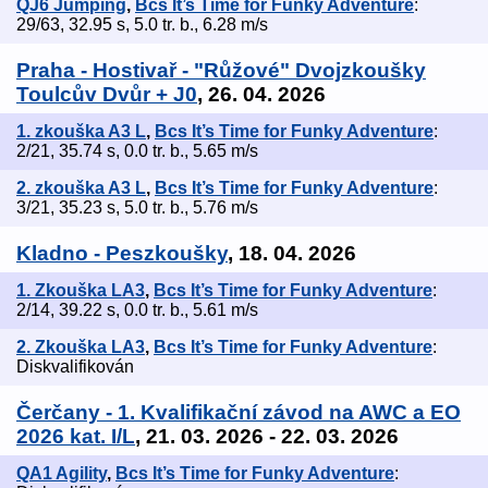
QJ6 Jumping
,
Bcs It’s Time for Funky Adventure
:
29/63, 32.95 s, 5.0 tr. b., 6.28 m/s
Praha - Hostivař - "Růžové" Dvojzkoušky
Toulcův Dvůr + J0
, 26. 04. 2026
1. zkouška A3 L
,
Bcs It’s Time for Funky Adventure
:
2/21, 35.74 s, 0.0 tr. b., 5.65 m/s
2. zkouška A3 L
,
Bcs It’s Time for Funky Adventure
:
3/21, 35.23 s, 5.0 tr. b., 5.76 m/s
Kladno - Peszkoušky
, 18. 04. 2026
1. Zkouška LA3
,
Bcs It’s Time for Funky Adventure
:
2/14, 39.22 s, 0.0 tr. b., 5.61 m/s
2. Zkouška LA3
,
Bcs It’s Time for Funky Adventure
:
Diskvalifikován
Čerčany - 1. Kvalifikační závod na AWC a EO
2026 kat. I/L
, 21. 03. 2026 - 22. 03. 2026
QA1 Agility
,
Bcs It’s Time for Funky Adventure
: