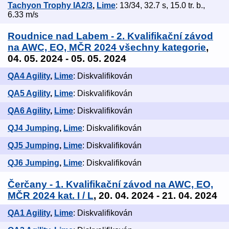
Tachyon Trophy IA2/3
,
Lime
: 13/34, 32.7 s, 15.0 tr. b.,
6.33 m/s
Roudnice nad Labem - 2. Kvalifikační závod
na AWC, EO, MČR 2024 všechny kategorie
,
04. 05. 2024 - 05. 05. 2024
QA4 Agility
,
Lime
: Diskvalifikován
QA5 Agility
,
Lime
: Diskvalifikován
QA6 Agility
,
Lime
: Diskvalifikován
QJ4 Jumping
,
Lime
: Diskvalifikován
QJ5 Jumping
,
Lime
: Diskvalifikován
QJ6 Jumping
,
Lime
: Diskvalifikován
Čerčany - 1. Kvalifikační závod na AWC, EO,
MČR 2024 kat. I / L
, 20. 04. 2024 - 21. 04. 2024
QA1 Agility
,
Lime
: Diskvalifikován