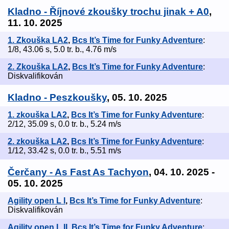
Kladno - Říjnové zkoušky trochu jinak + A0
,
11. 10. 2025
1. Zkouška LA2
,
Bcs It’s Time for Funky Adventure
:
1/8, 43.06 s, 5.0 tr. b., 4.76 m/s
2. Zkouška LA2
,
Bcs It’s Time for Funky Adventure
:
Diskvalifikován
Kladno - Peszkoušky
, 05. 10. 2025
1. zkouška LA2
,
Bcs It’s Time for Funky Adventure
:
2/12, 35.09 s, 0.0 tr. b., 5.24 m/s
2. zkouška LA2
,
Bcs It’s Time for Funky Adventure
:
1/12, 33.42 s, 0.0 tr. b., 5.51 m/s
Čerčany - As Fast As Tachyon
, 04. 10. 2025 -
05. 10. 2025
Agility open L I
,
Bcs It’s Time for Funky Adventure
:
Diskvalifikován
Agility open L II
,
Bcs It’s Time for Funky Adventure
: