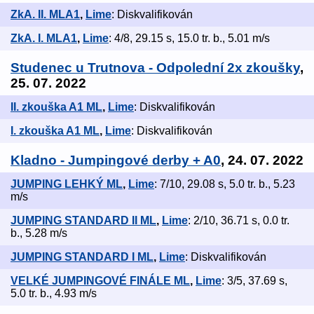
ZkA. II. MLA1
,
Lime
: Diskvalifikován
ZkA. I. MLA1
,
Lime
: 4/8, 29.15 s, 15.0 tr. b., 5.01 m/s
Studenec u Trutnova - Odpolední 2x zkoušky
,
25. 07. 2022
II. zkouška A1 ML
,
Lime
: Diskvalifikován
I. zkouška A1 ML
,
Lime
: Diskvalifikován
Kladno - Jumpingové derby + A0
, 24. 07. 2022
JUMPING LEHKÝ ML
,
Lime
: 7/10, 29.08 s, 5.0 tr. b., 5.23
m/s
JUMPING STANDARD II ML
,
Lime
: 2/10, 36.71 s, 0.0 tr.
b., 5.28 m/s
JUMPING STANDARD I ML
,
Lime
: Diskvalifikován
VELKÉ JUMPINGOVÉ FINÁLE ML
,
Lime
: 3/5, 37.69 s,
5.0 tr. b., 4.93 m/s