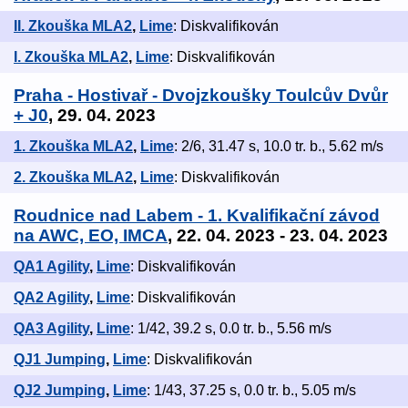
II. Zkouška MLA2
,
Lime
: Diskvalifikován
I. Zkouška MLA2
,
Lime
: Diskvalifikován
Praha - Hostivař - Dvojzkoušky Toulcův Dvůr
+ J0
, 29. 04. 2023
1. Zkouška MLA2
,
Lime
: 2/6, 31.47 s, 10.0 tr. b., 5.62 m/s
2. Zkouška MLA2
,
Lime
: Diskvalifikován
Roudnice nad Labem - 1. Kvalifikační závod
na AWC, EO, IMCA
, 22. 04. 2023 - 23. 04. 2023
QA1 Agility
,
Lime
: Diskvalifikován
QA2 Agility
,
Lime
: Diskvalifikován
QA3 Agility
,
Lime
: 1/42, 39.2 s, 0.0 tr. b., 5.56 m/s
QJ1 Jumping
,
Lime
: Diskvalifikován
QJ2 Jumping
,
Lime
: 1/43, 37.25 s, 0.0 tr. b., 5.05 m/s