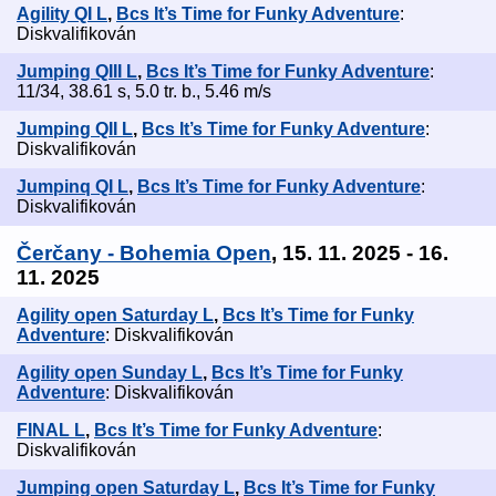
Agility QI L
,
Bcs It’s Time for Funky Adventure
:
Diskvalifikován
Jumping QIII L
,
Bcs It’s Time for Funky Adventure
:
11/34, 38.61 s, 5.0 tr. b., 5.46 m/s
Jumping QII L
,
Bcs It’s Time for Funky Adventure
:
Diskvalifikován
Jumpinq QI L
,
Bcs It’s Time for Funky Adventure
:
Diskvalifikován
Čerčany - Bohemia Open
, 15. 11. 2025 - 16.
11. 2025
Agility open Saturday L
,
Bcs It’s Time for Funky
Adventure
: Diskvalifikován
Agility open Sunday L
,
Bcs It’s Time for Funky
Adventure
: Diskvalifikován
FINAL L
,
Bcs It’s Time for Funky Adventure
:
Diskvalifikován
Jumping open Saturday L
,
Bcs It’s Time for Funky