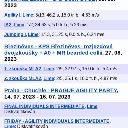
2023
Agility I
,
Lime
: 5/13, 46.2 s, 15.0 tr. b., 4.63 m/s
IA2
,
Lime
: 1/2, 34.63 s, 5.0 tr. b., 5.23 m/s
Jumping I
,
Lime
: 1/13, 31.25 s, 0.0 tr. b., 6.24 m/s
Březiněves - KPS Březiněves- rozjezdové
dvojzkoušky + A0 + MR bearded collií
, 27. 08.
2023
1. zkouška MLA2
,
Lime
: 2/5, 32.97 s, 15.0 tr. b., 5.4 m/s
2. zkouška MLA2
,
Lime
: 2/5, 35.1 s, 10.0 tr. b., 4.87 m/s
Praha - Chuchle - PRAGUE AGILITY PARTY
,
14. 07. 2023 - 16. 07. 2023
FINAL INDIVIDUALS INTERMEDIATE
,
Lime
:
Diskvalifikován
FRIDAY - AGILITY INDIVIDUALS INTERMEDIATE
,
Lime
: Diskvalifikován