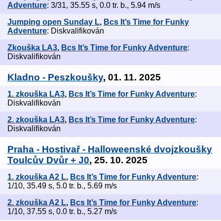
Adventure
: 3/31, 35.55 s, 0.0 tr. b., 5.94 m/s
Jumping open Sunday L
,
Bcs It’s Time for Funky
Adventure
: Diskvalifikován
Zkouška LA3
,
Bcs It’s Time for Funky Adventure
:
Diskvalifikován
Kladno - Peszkoušky
, 01. 11. 2025
1. zkouška LA3
,
Bcs It’s Time for Funky Adventure
:
Diskvalifikován
2. zkouška LA3
,
Bcs It’s Time for Funky Adventure
:
Diskvalifikován
Praha - Hostivař - Halloweenské dvojzkoušky
Toulcův Dvůr + J0
, 25. 10. 2025
1. zkouška A2 L
,
Bcs It’s Time for Funky Adventure
:
1/10, 35.49 s, 5.0 tr. b., 5.69 m/s
2. zkouška A2 L
,
Bcs It’s Time for Funky Adventure
:
1/10, 37.55 s, 0.0 tr. b., 5.27 m/s