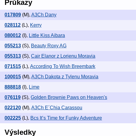
Průkazy
017809
(M)
,
A3Ch Dany
028112
(L)
,
Kerry
080012
(I)
,
Little Kiss Aibara
055213
(S)
,
Beauty Roxy AG
055313
(S)
,
Cair Elanor z Lorienu Moravia
071515
(L)
,
According To Wish Breembark
100015
(M)
,
A3Ch Dakota z Tylenu Moravia
888818
(I)
,
Lime
076119
(S)
,
Golden Brownie Paws on Heaven's
022120
(M)
,
A3Ch E´Chia Carassou
002225
(L)
,
Bcs It’s Time for Funky Adventure
Výsledky