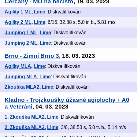
Čerčany - MO na nečisto
, 19. 03. 2023
Agility 1 ML
,
Lime
: Diskvalifikován
Agility 2 ML
,
Lime
: 6/16, 32.38 s, 5.0 tr. b., 5.81 m/s
Jumping 1 ML
,
Lime
: Diskvalifikován
Jumping 2 ML
,
Lime
: Diskvalifikován
Brno - Zimní Brno 3
, 18. 03. 2023
Agility MLA
,
Lime
: Diskvalifikován
Jumping MLA
,
Lime
: Diskvalifikován
Zkouška MLA2
,
Lime
: Diskvalifikován
Kladno - Trojzkoušky úžasné agiplochy + A0
a Veteráni
, 04. 03. 2023
1. Zkouška MLA2
,
Lime
: Diskvalifikován
2. Zkouška MLA2
,
Lime
: 3/6, 38.53 s, 5.0 tr. b., 5.14 m/s