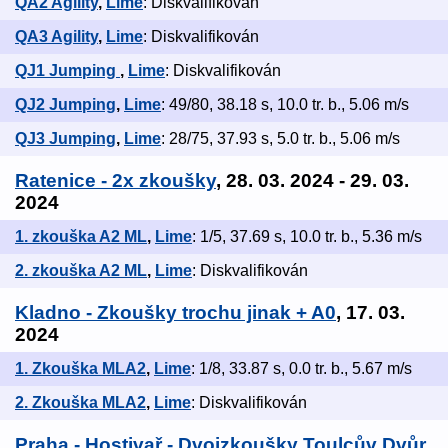
QA2 Agility
,
Lime
: Diskvalifikován
QA3 Agility
,
Lime
: Diskvalifikován
QJ1 Jumping
,
Lime
: Diskvalifikován
QJ2 Jumping
,
Lime
: 49/80, 38.18 s, 10.0 tr. b., 5.06 m/s
QJ3 Jumping
,
Lime
: 28/75, 37.93 s, 5.0 tr. b., 5.06 m/s
Ratenice - 2x zkoušky
, 28. 03. 2024 - 29. 03.
2024
1. zkouška A2 ML
,
Lime
: 1/5, 37.69 s, 10.0 tr. b., 5.36 m/s
2. zkouška A2 ML
,
Lime
: Diskvalifikován
Kladno - Zkoušky trochu jinak + A0
, 17. 03.
2024
1. Zkouška MLA2
,
Lime
: 1/8, 33.87 s, 0.0 tr. b., 5.67 m/s
2. Zkouška MLA2
,
Lime
: Diskvalifikován
Praha - Hostivař - Dvojzkoušky Toulcův Dvůr
,