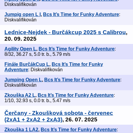
Diskvalifikován
Jumpig open L I
,
Bcs It’s Time for Funky Adventure
:
Diskvalifikován
Lednice-Nejdek - Burčákcup 2025 s Calibrou
,
20. 09. 2025
Agility Open L
,
Bcs It’s Time for Funky Adventure
:
8/32, 36.27 s, 5.0 tr. b., 5.79 m/s
Finále BurčákCup L
,
Bcs It’s Time for Funky
Adventure
: Diskvalifikován
Jumping Open L
,
Bcs It’s Time for Funky Adventure
:
Diskvalifikován
Zkouška A2 L
,
Bcs It’s Time for Funky Adventure
:
1/10, 32.93 s, 0.0 tr. b., 5.47 m/s
Čerčany - Zkoušková sobota - červenec
(2xA1 + 2xA2 + 2xA3)
, 26. 07. 2025
Zkouška 1 LA2
,
Bcs It’s Time for Funky Adventure
: