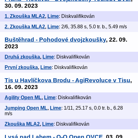
30. 09. 2023
1. Zkouška MLA2
,
Lime
: Diskvalifikován
2. Zkouška MLA2
,
Lime
: 2/6, 35.88 s, 5.0 tr. b., 5.49 m/s
Buštěhrad - Pohodové dvojzkoušky
, 22. 09.
2023
Druhá zkouška
,
Lime
: Diskvalifikován
První zkouška
,
Lime
: Diskvalifikován
Tis u Havlíčkova Brodu - AgiRevoluce v Tisu
,
16. 09. 2023
Agility Open ML
,
Lime
: Diskvalifikován
Jumping Open ML
,
Lime
: 1/11, 25.17 s, 0.0 tr. b., 6.28
m/s
Zkouška MLA2
,
Lime
: Diskvalifikován
Lysá nad Labem - O-O Open OVCE
, 03. 09.