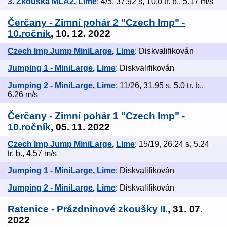
3. Zkouška MLA2
,
Lime
: 4/5, 37.92 s, 10.0 tr. b., 5.17 m/s
Čerčany - Zimní pohár 2 "Czech Imp" -
10.ročník
, 10. 12. 2022
Czech Imp Jump MiniLarge
,
Lime
: Diskvalifikován
Jumping 1 - MiniLarge
,
Lime
: Diskvalifikován
Jumping 2 - MiniLarge
,
Lime
: 11/26, 31.95 s, 5.0 tr. b.,
6.26 m/s
Čerčany - Zimní pohár 1 "Czech Imp" -
10.ročník
, 05. 11. 2022
Czech Imp Jump MiniLarge
,
Lime
: 15/19, 26.24 s, 5.24
tr. b., 4.57 m/s
Jumping 1 - MiniLarge
,
Lime
: Diskvalifikován
Jumping 2 - MiniLarge
,
Lime
: Diskvalifikován
Ratenice - Prázdninové zkoušky II.
, 31. 07.
2022