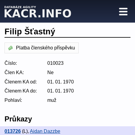
Filip Šťastný
Platba členského příspěvku
Číslo:
010023
Člen KA:
Ne
Členem KA od:
01. 01. 1970
Členem KA do:
01. 01. 1970
Pohlaví:
muž
Průkazy
013726
(L)
,
Aidan Dazzbe