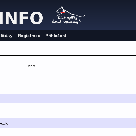
iliťáky
Registrace
Přihlášení
Ano
včák