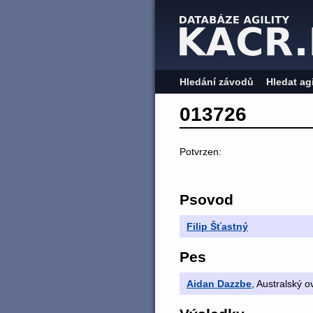
Hledání závodů
Hledat ag
013726
Potvrzen:
Psovod
Filip Šťastný
Pes
Aidan Dazzbe
, Australský o