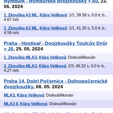
Nymburk - Nymburské dvojzkoušky + A0
, 22.
06. 2024
1. Zkouška A3 ML
,
Klára Velíková
: 1/1, 39.58 s, 0.0 tr. b.,
4.67 m/s
2. Zkouška A3 ML
,
Klára Velíková
: 1/1, 41.35 s, 5.0 tr. b.,
4.59 m/s
Praha - Hostivař - Dvojzkoušky Toulcův Dvůr
+ J0
, 25. 05. 2024
1. Zkouška MLA3
,
Klára Velíková
: Diskvalifikován
2. Zkouška MLA3
,
Klára Velíková
: 2/3, 46.32 s, 0.0 tr. b.,
4.27 m/s
Praha 14, Dolní Počernice - Dolnopočernické
dvojzkoušky
, 08. 05. 2024
MLA3
,
Klára Velíková
: Diskvalifikován
MLA3 II
,
Klára Velíková
: Diskvalifikován