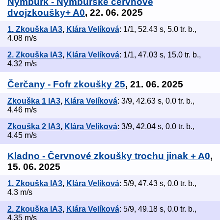
Nymburk - Nymburské červnové
dvojzkoušky+ A0
, 22. 06. 2025
1. Zkouška IA3
,
Klára Velíková
: 1/1, 52.43 s, 5.0 tr. b.,
4.08 m/s
2. Zkouška IA3
,
Klára Velíková
: 1/1, 47.03 s, 15.0 tr. b.,
4.32 m/s
Čerčany - Fofr zkoušky 25
, 21. 06. 2025
Zkouška 1 IA3
,
Klára Velíková
: 3/9, 42.63 s, 0.0 tr. b.,
4.46 m/s
Zkouška 2 IA3
,
Klára Velíková
: 3/9, 42.04 s, 0.0 tr. b.,
4.45 m/s
Kladno - Červnové zkoušky trochu jinak + A0
,
15. 06. 2025
1. Zkouška IA3
,
Klára Velíková
: 5/9, 47.43 s, 0.0 tr. b.,
4.3 m/s
2. Zkouška IA3
,
Klára Velíková
: 5/9, 49.18 s, 0.0 tr. b.,
4.35 m/s