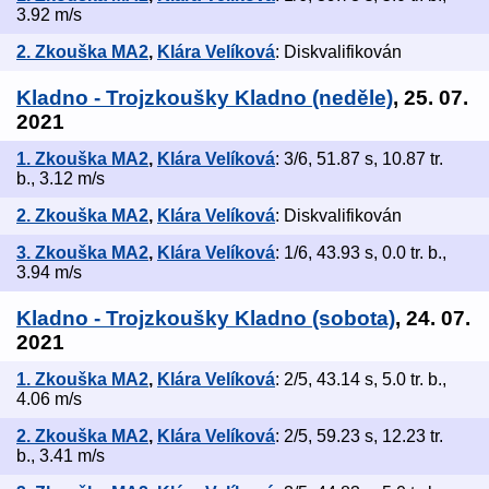
3.92 m/s
2. Zkouška MA2
,
Klára Velíková
: Diskvalifikován
Kladno - Trojzkoušky Kladno (neděle)
, 25. 07.
2021
1. Zkouška MA2
,
Klára Velíková
: 3/6, 51.87 s, 10.87 tr.
b., 3.12 m/s
2. Zkouška MA2
,
Klára Velíková
: Diskvalifikován
3. Zkouška MA2
,
Klára Velíková
: 1/6, 43.93 s, 0.0 tr. b.,
3.94 m/s
Kladno - Trojzkoušky Kladno (sobota)
, 24. 07.
2021
1. Zkouška MA2
,
Klára Velíková
: 2/5, 43.14 s, 5.0 tr. b.,
4.06 m/s
2. Zkouška MA2
,
Klára Velíková
: 2/5, 59.23 s, 12.23 tr.
b., 3.41 m/s