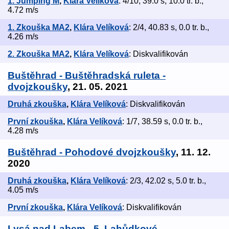
1. Jumping M
,
Klára Velíková
: 4/10, 39.0 s, 10.0 tr. b.,
4.72 m/s
1. Zkouška MA2
,
Klára Velíková
: 2/4, 40.83 s, 0.0 tr. b.,
4.26 m/s
2. Zkouška MA2
,
Klára Velíková
: Diskvalifikován
Buštěhrad - Buštěhradská ruleta -
dvojzkoušky
, 21. 05. 2021
Druhá zkouška
,
Klára Velíková
: Diskvalifikován
První zkouška
,
Klára Velíková
: 1/7, 38.59 s, 0.0 tr. b.,
4.28 m/s
Buštěhrad - Pohodové dvojzkoušky
, 11. 12.
2020
Druhá zkouška
,
Klára Velíková
: 2/3, 42.02 s, 5.0 tr. b.,
4.05 m/s
První zkouška
,
Klára Velíková
: Diskvalifikován
Lysá nad Labem - 5. Lahůdkové