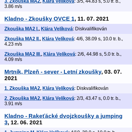
3. Zkouška MA2
,
Klára Velíková
: 3/5, 44.83 s, 5.0 tr. b.,
3.86 m/s
Kladno - Zkoušky OVCE 1
, 11. 07. 2021
Zkouška MA2 I.
,
Klára Velíková
: Diskvalifikován
Zkouška MA2 II.
,
Klára Velíková
: 4/6, 38.09 s, 10.0 tr. b.,
4.23 m/s
Zkouška MA2 III.
,
Klára Velíková
: 2/6, 44.98 s, 5.0 tr. b.,
4.09 m/s
Mrtník, Plzeň - sever - Letní zkoušky
, 03. 07.
2021
1. Zkouška MA2
,
Klára Velíková
: Diskvalifikován
2. Zkouška MA2
,
Klára Velíková
: 2/3, 43.47 s, 0.0 tr. b.,
3.91 m/s
Kladno - Rakeťácké dvojzkoušky a jumping
3
, 12. 06. 2021