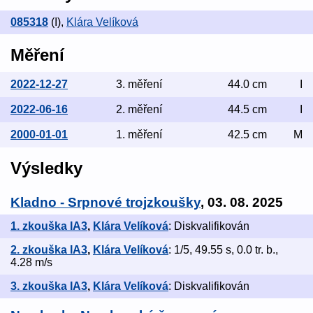
085318
(I)
,
Klára Velíková
Měření
2022-12-27
3. měření
44.0 cm
I
2022-06-16
2. měření
44.5 cm
I
2000-01-01
1. měření
42.5 cm
M
Výsledky
Kladno - Srpnové trojzkoušky
, 03. 08. 2025
1. zkouška IA3
,
Klára Velíková
: Diskvalifikován
2. zkouška IA3
,
Klára Velíková
: 1/5, 49.55 s, 0.0 tr. b.,
4.28 m/s
3. zkouška IA3
,
Klára Velíková
: Diskvalifikován