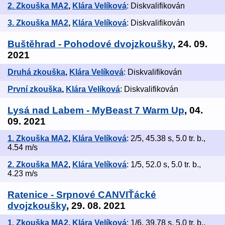
2. Zkouška MA2
,
Klára Velíková
: Diskvalifikován
3. Zkouška MA2
,
Klára Velíková
: Diskvalifikován
Buštěhrad - Pohodové dvojzkoušky
, 24. 09.
2021
Druhá zkouška
,
Klára Velíková
: Diskvalifikován
První zkouška
,
Klára Velíková
: Diskvalifikován
Lysá nad Labem - MyBeast 7 Warm Up
, 04.
09. 2021
1. Zkouška MA2
,
Klára Velíková
: 2/5, 45.38 s, 5.0 tr. b.,
4.54 m/s
2. Zkouška MA2
,
Klára Velíková
: 1/5, 52.0 s, 5.0 tr. b.,
4.23 m/s
Ratenice - Srpnové CANVIŤácké
dvojzkoušky
, 29. 08. 2021
1. Zkouška MA2
,
Klára Velíková
: 1/6, 39.78 s, 5.0 tr. b.,