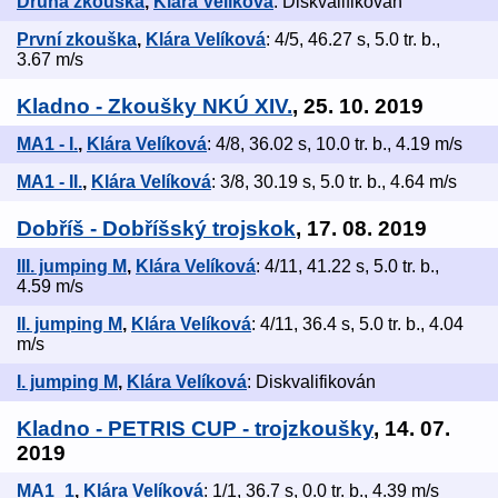
Druhá zkouška
,
Klára Velíková
: Diskvalifikován
První zkouška
,
Klára Velíková
: 4/5, 46.27 s, 5.0 tr. b.,
3.67 m/s
Kladno - Zkoušky NKÚ XIV.
, 25. 10. 2019
MA1 - I.
,
Klára Velíková
: 4/8, 36.02 s, 10.0 tr. b., 4.19 m/s
MA1 - II.
,
Klára Velíková
: 3/8, 30.19 s, 5.0 tr. b., 4.64 m/s
Dobříš - Dobříšský trojskok
, 17. 08. 2019
III. jumping M
,
Klára Velíková
: 4/11, 41.22 s, 5.0 tr. b.,
4.59 m/s
II. jumping M
,
Klára Velíková
: 4/11, 36.4 s, 5.0 tr. b., 4.04
m/s
I. jumping M
,
Klára Velíková
: Diskvalifikován
Kladno - PETRIS CUP - trojzkoušky
, 14. 07.
2019
MA1_1
,
Klára Velíková
: 1/1, 36.7 s, 0.0 tr. b., 4.39 m/s