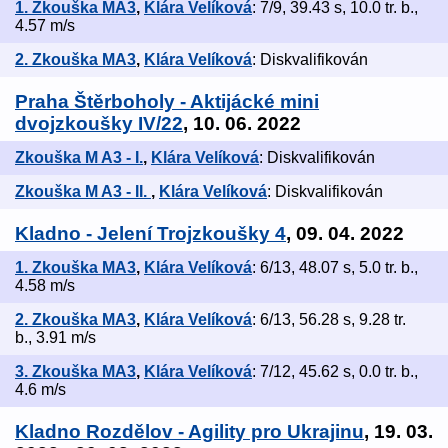
1. Zkouška MA3
,
Klára Velíková
: 7/9, 39.43 s, 10.0 tr. b.,
4.57 m/s
2. Zkouška MA3
,
Klára Velíková
: Diskvalifikován
Praha Štěrboholy - Aktijácké mini
dvojzkoušky IV/22
, 10. 06. 2022
Zkouška M A3 - I.
,
Klára Velíková
: Diskvalifikován
Zkouška M A3 - II.
,
Klára Velíková
: Diskvalifikován
Kladno - Jelení Trojzkoušky 4
, 09. 04. 2022
1. Zkouška MA3
,
Klára Velíková
: 6/13, 48.07 s, 5.0 tr. b.,
4.58 m/s
2. Zkouška MA3
,
Klára Velíková
: 6/13, 56.28 s, 9.28 tr.
b., 3.91 m/s
3. Zkouška MA3
,
Klára Velíková
: 7/12, 45.62 s, 0.0 tr. b.,
4.6 m/s
Kladno Rozdělov - Agility pro Ukrajinu
, 19. 03.