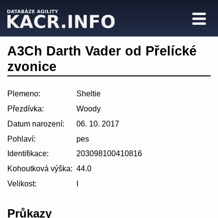
A3Ch Darth Vader od Přelícké
zvonice
Plemeno:
Sheltie
Přezdívka:
Woody
Datum narození:
06. 10. 2017
Pohlaví:
pes
Identifikace:
203098100410816
Kohoutková výška:
44.0
Velikost:
I
Průkazy