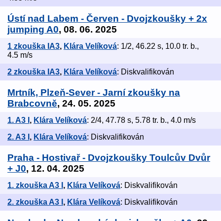
Ústí nad Labem - Červen - Dvojzkoušky + 2x
jumping A0
, 08. 06. 2025
1 zkouška IA3
,
Klára Velíková
: 1/2, 46.22 s, 10.0 tr. b.,
4.5 m/s
2 zkouška IA3
,
Klára Velíková
: Diskvalifikován
Mrtník, Plzeň-Sever - Jarní zkoušky na
Brabcovně
, 24. 05. 2025
1. A3 I
,
Klára Velíková
: 2/4, 47.78 s, 5.78 tr. b., 4.0 m/s
2. A3 I
,
Klára Velíková
: Diskvalifikován
Praha - Hostivař - Dvojzkoušky Toulcův Dvůr
+ J0
, 12. 04. 2025
1. zkouška A3 I
,
Klára Velíková
: Diskvalifikován
2. zkouška A3 I
,
Klára Velíková
: Diskvalifikován