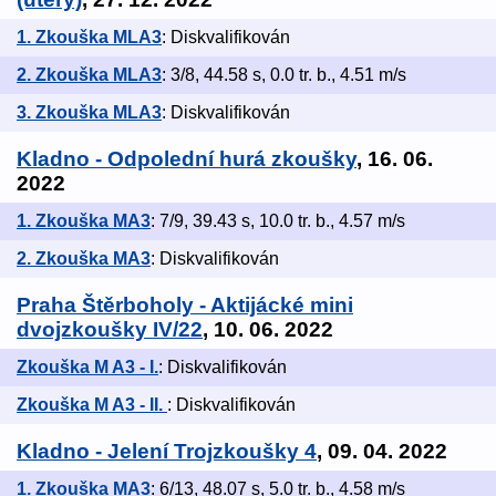
1. Zkouška MLA3
: Diskvalifikován
2. Zkouška MLA3
: 3/8, 44.58 s, 0.0 tr. b., 4.51 m/s
3. Zkouška MLA3
: Diskvalifikován
Kladno - Odpolední hurá zkoušky
, 16. 06.
2022
1. Zkouška MA3
: 7/9, 39.43 s, 10.0 tr. b., 4.57 m/s
2. Zkouška MA3
: Diskvalifikován
Praha Štěrboholy - Aktijácké mini
dvojzkoušky IV/22
, 10. 06. 2022
Zkouška M A3 - I.
: Diskvalifikován
Zkouška M A3 - II.
: Diskvalifikován
Kladno - Jelení Trojzkoušky 4
, 09. 04. 2022
1. Zkouška MA3
: 6/13, 48.07 s, 5.0 tr. b., 4.58 m/s