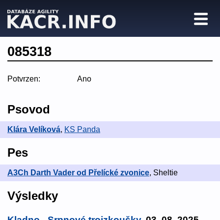
085318
Potvrzen:
Ano
Psovod
Klára Velíková
,
KS Panda
Pes
A3Ch Darth Vader od Přelícké zvonice
, Sheltie
Výsledky
Kladno - Srpnové trojzkoušky
, 03. 08. 2025