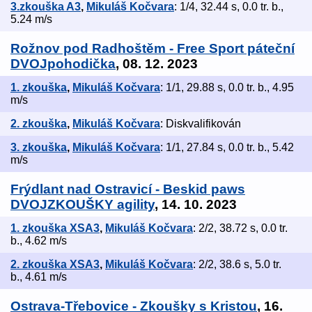
3.zkouška A3
,
Mikuláš Kočvara
: 1/4, 32.44 s, 0.0 tr. b.,
5.24 m/s
Rožnov pod Radhoštěm - Free Sport páteční
DVOJpohodička
, 08. 12. 2023
1. zkouška
,
Mikuláš Kočvara
: 1/1, 29.88 s, 0.0 tr. b., 4.95
m/s
2. zkouška
,
Mikuláš Kočvara
: Diskvalifikován
3. zkouška
,
Mikuláš Kočvara
: 1/1, 27.84 s, 0.0 tr. b., 5.42
m/s
Frýdlant nad Ostravicí - Beskid paws
DVOJZKOUŠKY agility
, 14. 10. 2023
1. zkouška XSA3
,
Mikuláš Kočvara
: 2/2, 38.72 s, 0.0 tr.
b., 4.62 m/s
2. zkouška XSA3
,
Mikuláš Kočvara
: 2/2, 38.6 s, 5.0 tr.
b., 4.61 m/s
Ostrava-Třebovice - Zkoušky s Kristou
, 16.