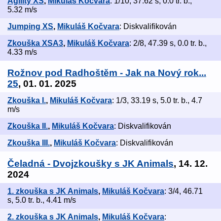
Agility XS
,
Mikuláš Kočvara
: 1/10, 37.62 s, 0.0 tr. b.,
5.32 m/s
Jumping XS
,
Mikuláš Kočvara
: Diskvalifikován
Zkouška XSA3
,
Mikuláš Kočvara
: 2/8, 47.39 s, 0.0 tr. b.,
4.33 m/s
Rožnov pod Radhoštěm - Jak na Nový rok...
25
, 01. 01. 2025
Zkouška I.
,
Mikuláš Kočvara
: 1/3, 33.19 s, 5.0 tr. b., 4.7
m/s
Zkouška II.
,
Mikuláš Kočvara
: Diskvalifikován
Zkouška III.
,
Mikuláš Kočvara
: Diskvalifikován
Čeladná - Dvojzkoušky s JK Animals
, 14. 12.
2024
1. zkouška s JK Animals
,
Mikuláš Kočvara
: 3/4, 46.71
s, 5.0 tr. b., 4.41 m/s
2. zkouška s JK Animals
,
Mikuláš Kočvara
: