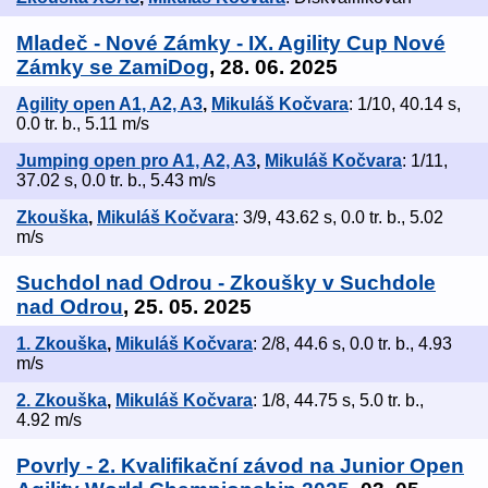
Mladeč - Nové Zámky - IX. Agility Cup Nové
Zámky se ZamiDog
, 28. 06. 2025
Agility open A1, A2, A3
,
Mikuláš Kočvara
: 1/10, 40.14 s,
0.0 tr. b., 5.11 m/s
Jumping open pro A1, A2, A3
,
Mikuláš Kočvara
: 1/11,
37.02 s, 0.0 tr. b., 5.43 m/s
Zkouška
,
Mikuláš Kočvara
: 3/9, 43.62 s, 0.0 tr. b., 5.02
m/s
Suchdol nad Odrou - Zkoušky v Suchdole
nad Odrou
, 25. 05. 2025
1. Zkouška
,
Mikuláš Kočvara
: 2/8, 44.6 s, 0.0 tr. b., 4.93
m/s
2. Zkouška
,
Mikuláš Kočvara
: 1/8, 44.75 s, 5.0 tr. b.,
4.92 m/s
Povrly - 2. Kvalifikační závod na Junior Open