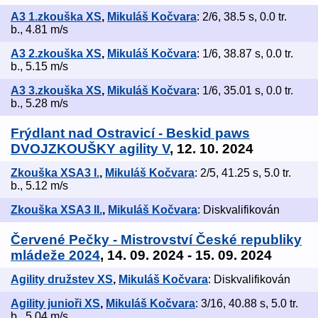
A3 1.zkouška XS
,
Mikuláš Kočvara
: 2/6, 38.5 s, 0.0 tr.
b., 4.81 m/s
A3 2.zkouška XS
,
Mikuláš Kočvara
: 1/6, 38.87 s, 0.0 tr.
b., 5.15 m/s
A3 3.zkouška XS
,
Mikuláš Kočvara
: 1/6, 35.01 s, 0.0 tr.
b., 5.28 m/s
Frýdlant nad Ostravicí - Beskid paws
DVOJZKOUŠKY agility V
, 12. 10. 2024
Zkouška XSA3 I.
,
Mikuláš Kočvara
: 2/5, 41.25 s, 5.0 tr.
b., 5.12 m/s
Zkouška XSA3 II.
,
Mikuláš Kočvara
: Diskvalifikován
Červené Pečky - Mistrovství České republiky
mládeže 2024
, 14. 09. 2024 - 15. 09. 2024
Agility družstev XS
,
Mikuláš Kočvara
: Diskvalifikován
Agility junioři XS
,
Mikuláš Kočvara
: 3/16, 40.88 s, 5.0 tr.
b., 5.04 m/s