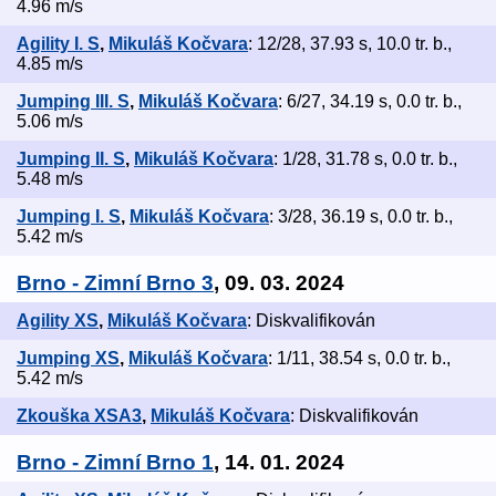
4.96 m/s
Agility I. S
,
Mikuláš Kočvara
: 12/28, 37.93 s, 10.0 tr. b.,
4.85 m/s
Jumping III. S
,
Mikuláš Kočvara
: 6/27, 34.19 s, 0.0 tr. b.,
5.06 m/s
Jumping II. S
,
Mikuláš Kočvara
: 1/28, 31.78 s, 0.0 tr. b.,
5.48 m/s
Jumping I. S
,
Mikuláš Kočvara
: 3/28, 36.19 s, 0.0 tr. b.,
5.42 m/s
Brno - Zimní Brno 3
, 09. 03. 2024
Agility XS
,
Mikuláš Kočvara
: Diskvalifikován
Jumping XS
,
Mikuláš Kočvara
: 1/11, 38.54 s, 0.0 tr. b.,
5.42 m/s
Zkouška XSA3
,
Mikuláš Kočvara
: Diskvalifikován
Brno - Zimní Brno 1
, 14. 01. 2024