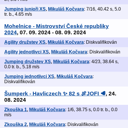
Jumping junioři XS
,
Mikuláš Kočvara
: 7/16, 40.42 s, 5.0
tr. b., 4.65 m/s
Mohelnice - Mistrovství České republiky
2024
, 07. 09. 2024 - 08. 09. 2024
Agility družstev XS
,
Mikuláš Kočvara
: Diskvalifikován
Agility jednotlivci XS
,
Mikuláš Kočvara
: Diskvalifikován
Jumping družstev XS
,
Mikuláš Kočvara
: 4/23, 38.64 s,
0.0 tr. b., 5.18 m/s
Jumping jednotlivci XS
,
Mikuláš Kočvara
:
Diskvalifikován
Šumperk - Havliczech ✨ 82 s 🍖JOFI 🥩
, 24.
08. 2024
Zkouška 1
,
Mikuláš Kočvara
: 1/6, 38.75 s, 0.0 tr. b., 0.0
m/s
Zkouška 2
,
Mikuláš Kočvara
: Diskvalifikován