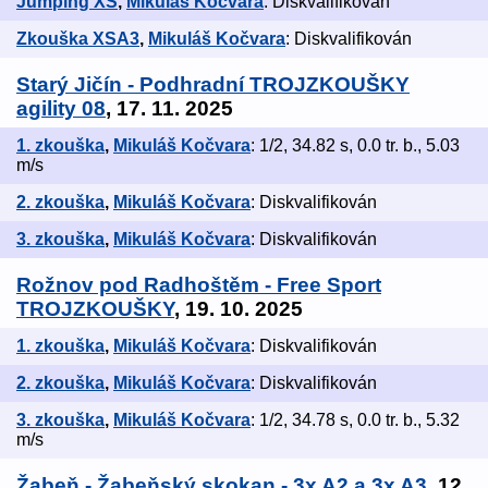
Jumping XS
,
Mikuláš Kočvara
: Diskvalifikován
Zkouška XSA3
,
Mikuláš Kočvara
: Diskvalifikován
Starý Jičín - Podhradní TROJZKOUŠKY
agility 08
, 17. 11. 2025
1. zkouška
,
Mikuláš Kočvara
: 1/2, 34.82 s, 0.0 tr. b., 5.03
m/s
2. zkouška
,
Mikuláš Kočvara
: Diskvalifikován
3. zkouška
,
Mikuláš Kočvara
: Diskvalifikován
Rožnov pod Radhoštěm - Free Sport
TROJZKOUŠKY
, 19. 10. 2025
1. zkouška
,
Mikuláš Kočvara
: Diskvalifikován
2. zkouška
,
Mikuláš Kočvara
: Diskvalifikován
3. zkouška
,
Mikuláš Kočvara
: 1/2, 34.78 s, 0.0 tr. b., 5.32
m/s
Žabeň - Žabeňský skokan - 3x A2 a 3x A3
, 12.