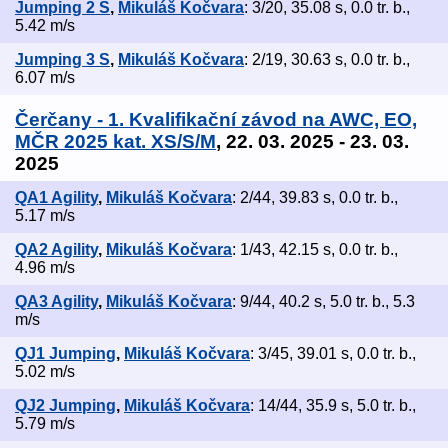
Jumping 2 S
,
Mikuláš Kočvara
: 3/20, 35.08 s, 0.0 tr. b.,
5.42 m/s
Jumping 3 S
,
Mikuláš Kočvara
: 2/19, 30.63 s, 0.0 tr. b.,
6.07 m/s
Čerčany - 1. Kvalifikační závod na AWC, EO,
MČR 2025 kat. XS/S/M
, 22. 03. 2025 - 23. 03.
2025
QA1 Agility
,
Mikuláš Kočvara
: 2/44, 39.83 s, 0.0 tr. b.,
5.17 m/s
QA2 Agility
,
Mikuláš Kočvara
: 1/43, 42.15 s, 0.0 tr. b.,
4.96 m/s
QA3 Agility
,
Mikuláš Kočvara
: 9/44, 40.2 s, 5.0 tr. b., 5.3
m/s
QJ1 Jumping
,
Mikuláš Kočvara
: 3/45, 39.01 s, 0.0 tr. b.,
5.02 m/s
QJ2 Jumping
,
Mikuláš Kočvara
: 14/44, 35.9 s, 5.0 tr. b.,
5.79 m/s