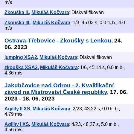
m/s
Zkouška II.
,
Mikuláš Kočvara
: Diskvalifikován
Zkouška III.
,
Mikuláš Kočvara
: 1/3, 45.03 s, 0.0 tr. b., 4.0
m/s
Ostrava-Třebovice - Zkoušky s Lenkou
, 24.
06. 2023
jumping XSA2
,
Mikuláš Kočvara
: Diskvalifikován
zkouška XSA2
,
Mikuláš Kočvara
: 1/6, 45.14 s, 0.0 tr. b.,
4.36 m/s
Jakubčovice nad Odrou - 2. Kvalifikační
závod na Mistrovství České republiky
, 17. 06.
2023 - 18. 06. 2023
Agility II XS
,
Mikuláš Kočvara
: 2/23, 43.22 s, 0.0 tr. b.,
4.79 m/s
Agility I XS
,
Mikuláš Kočvara
: 4/23, 48.27 s, 5.0 tr. b.,
4.56 m/s