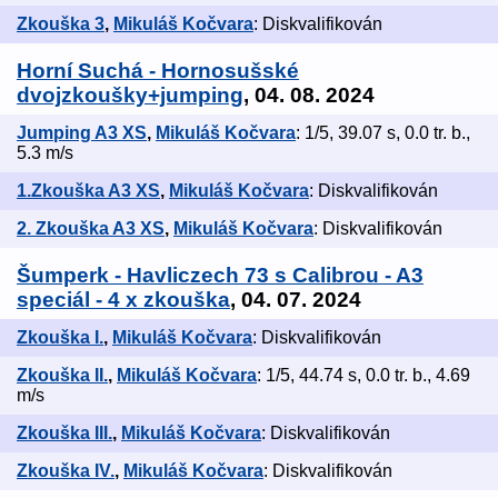
Zkouška 3
,
Mikuláš Kočvara
: Diskvalifikován
Horní Suchá - Hornosušské
dvojzkoušky+jumping
, 04. 08. 2024
Jumping A3 XS
,
Mikuláš Kočvara
: 1/5, 39.07 s, 0.0 tr. b.,
5.3 m/s
1.Zkouška A3 XS
,
Mikuláš Kočvara
: Diskvalifikován
2. Zkouška A3 XS
,
Mikuláš Kočvara
: Diskvalifikován
Šumperk - Havliczech 73 s Calibrou - A3
speciál - 4 x zkouška
, 04. 07. 2024
Zkouška I.
,
Mikuláš Kočvara
: Diskvalifikován
Zkouška II.
,
Mikuláš Kočvara
: 1/5, 44.74 s, 0.0 tr. b., 4.69
m/s
Zkouška III.
,
Mikuláš Kočvara
: Diskvalifikován
Zkouška IV.
,
Mikuláš Kočvara
: Diskvalifikován