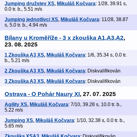
Jumping družstev XS
,
Mikuláš Kočvara
: 1/28, 39.91 s,
0.0 tr. b., 5.51 m/s
Jumping jednotlivci XS
,
Mikuláš Kočvara
: 11/28, 38.87
s, 5.0 tr. b., 4.94 m/s
Bílany u Kroměříže - 3 x zkouška A1,A3,A2
,
23. 08. 2025
1 Zkouška A3 XS
,
Mikuláš Kočvara
: 1/6, 35.34 s, 0.0 tr.
b., 5.21 m/s
2 Zkouška A3 XS
,
Mikuláš Kočvara
: Diskvalifikován
3 Zkouška A3 XS
,
Mikuláš Kočvara
: Diskvalifikován
Ostrava - O Pohár Naury XI
, 27. 07. 2025
Agility XS
,
Mikuláš Kočvara
: 7/10, 39.28 s, 10.0 tr. b.,
5.22 m/s
Jumping XS
,
Mikuláš Kočvara
: 1/10, 32.38 s, 0.0 tr. b.,
5.65 m/s
Zkouška XSA3
,
Mikuláš Kočvara
: Diskvalifikován