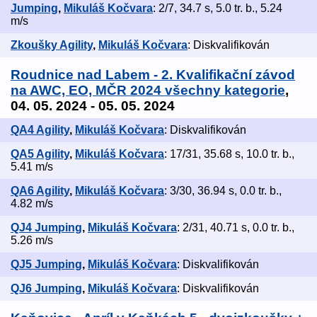
Jumping
,
Mikuláš Kočvara
: 2/7, 34.7 s, 5.0 tr. b., 5.24
m/s
Zkoušky Agility
,
Mikuláš Kočvara
: Diskvalifikován
Roudnice nad Labem - 2. Kvalifikační závod
na AWC, EO, MČR 2024 všechny kategorie
,
04. 05. 2024 - 05. 05. 2024
QA4 Agility
,
Mikuláš Kočvara
: Diskvalifikován
QA5 Agility
,
Mikuláš Kočvara
: 17/31, 35.68 s, 10.0 tr. b.,
5.41 m/s
QA6 Agility
,
Mikuláš Kočvara
: 3/30, 36.94 s, 0.0 tr. b.,
4.82 m/s
QJ4 Jumping
,
Mikuláš Kočvara
: 2/31, 40.71 s, 0.0 tr. b.,
5.26 m/s
QJ5 Jumping
,
Mikuláš Kočvara
: Diskvalifikován
QJ6 Jumping
,
Mikuláš Kočvara
: Diskvalifikován