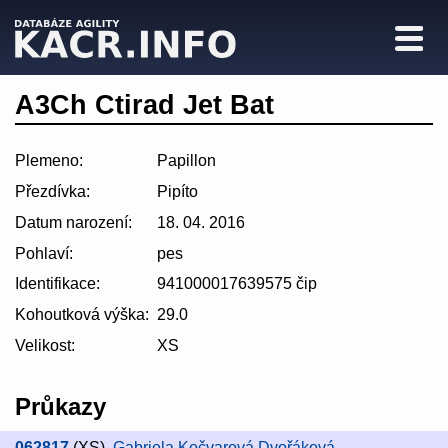
A3Ch Ctirad Jet Bat
Plemeno:
Papillon
Přezdívka:
Pipíto
Datum narození:
18. 04. 2016
Pohlaví:
pes
Identifikace:
941000017639575 čip
Kohoutková výška:
29.0
Velikost:
XS
Průkazy
062817
(XS)
,
Gabriela Kočvarová Dvořáková