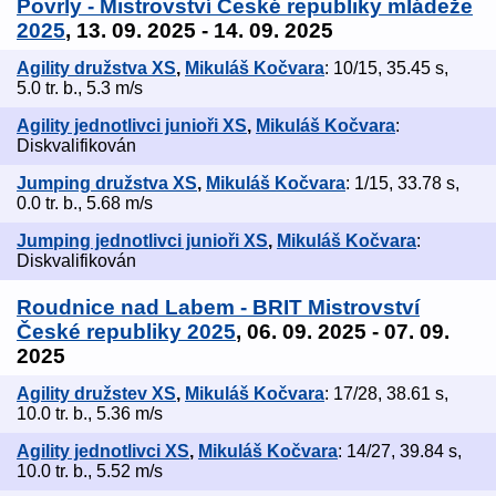
Povrly - Mistrovství České republiky mládeže
2025
, 13. 09. 2025 - 14. 09. 2025
Agility družstva XS
,
Mikuláš Kočvara
: 10/15, 35.45 s,
5.0 tr. b., 5.3 m/s
Agility jednotlivci junioři XS
,
Mikuláš Kočvara
:
Diskvalifikován
Jumping družstva XS
,
Mikuláš Kočvara
: 1/15, 33.78 s,
0.0 tr. b., 5.68 m/s
Jumping jednotlivci junioři XS
,
Mikuláš Kočvara
:
Diskvalifikován
Roudnice nad Labem - BRIT Mistrovství
České republiky 2025
, 06. 09. 2025 - 07. 09.
2025
Agility družstev XS
,
Mikuláš Kočvara
: 17/28, 38.61 s,
10.0 tr. b., 5.36 m/s
Agility jednotlivci XS
,
Mikuláš Kočvara
: 14/27, 39.84 s,
10.0 tr. b., 5.52 m/s