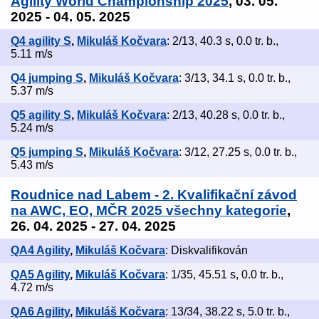
Agility World Championship 2025
, 03. 05.
2025 - 04. 05. 2025
Q4 agility S
,
Mikuláš Kočvara
: 2/13, 40.3 s, 0.0 tr. b.,
5.11 m/s
Q4 jumping S
,
Mikuláš Kočvara
: 3/13, 34.1 s, 0.0 tr. b.,
5.37 m/s
Q5 agility S
,
Mikuláš Kočvara
: 2/13, 40.28 s, 0.0 tr. b.,
5.24 m/s
Q5 jumping S
,
Mikuláš Kočvara
: 3/12, 27.25 s, 0.0 tr. b.,
5.43 m/s
Roudnice nad Labem - 2. Kvalifikační závod
na AWC, EO, MČR 2025 všechny kategorie
,
26. 04. 2025 - 27. 04. 2025
QA4 Agility
,
Mikuláš Kočvara
: Diskvalifikován
QA5 Agility
,
Mikuláš Kočvara
: 1/35, 45.51 s, 0.0 tr. b.,
4.72 m/s
QA6 Agility
,
Mikuláš Kočvara
: 13/34, 38.22 s, 5.0 tr. b.,