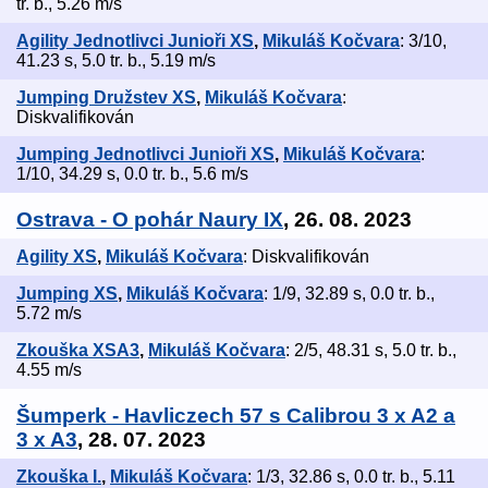
tr. b., 5.26 m/s
Agility Jednotlivci Junioři XS
,
Mikuláš Kočvara
: 3/10,
41.23 s, 5.0 tr. b., 5.19 m/s
Jumping Družstev XS
,
Mikuláš Kočvara
:
Diskvalifikován
Jumping Jednotlivci Junioři XS
,
Mikuláš Kočvara
:
1/10, 34.29 s, 0.0 tr. b., 5.6 m/s
Ostrava - O pohár Naury IX
, 26. 08. 2023
Agility XS
,
Mikuláš Kočvara
: Diskvalifikován
Jumping XS
,
Mikuláš Kočvara
: 1/9, 32.89 s, 0.0 tr. b.,
5.72 m/s
Zkouška XSA3
,
Mikuláš Kočvara
: 2/5, 48.31 s, 5.0 tr. b.,
4.55 m/s
Šumperk - Havliczech 57 s Calibrou 3 x A2 a
3 x A3
, 28. 07. 2023
Zkouška I.
,
Mikuláš Kočvara
: 1/3, 32.86 s, 0.0 tr. b., 5.11