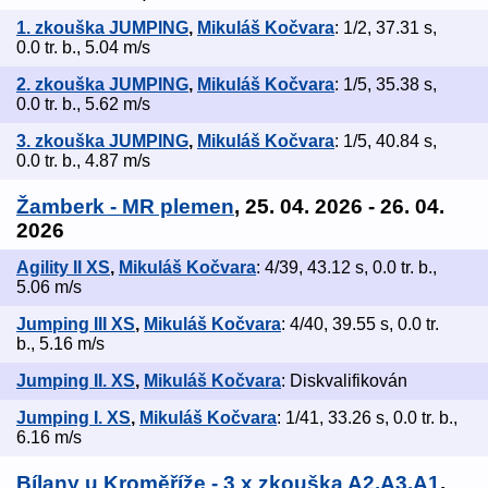
1. zkouška JUMPING
,
Mikuláš Kočvara
: 1/2, 37.31 s,
0.0 tr. b., 5.04 m/s
2. zkouška JUMPING
,
Mikuláš Kočvara
: 1/5, 35.38 s,
0.0 tr. b., 5.62 m/s
3. zkouška JUMPING
,
Mikuláš Kočvara
: 1/5, 40.84 s,
0.0 tr. b., 4.87 m/s
Žamberk - MR plemen
, 25. 04. 2026 - 26. 04.
2026
Agility II XS
,
Mikuláš Kočvara
: 4/39, 43.12 s, 0.0 tr. b.,
5.06 m/s
Jumping III XS
,
Mikuláš Kočvara
: 4/40, 39.55 s, 0.0 tr.
b., 5.16 m/s
Jumping II. XS
,
Mikuláš Kočvara
: Diskvalifikován
Jumping I. XS
,
Mikuláš Kočvara
: 1/41, 33.26 s, 0.0 tr. b.,
6.16 m/s
Bílany u Kroměříže - 3 x zkouška A2,A3,A1
,