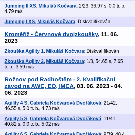
Jumping II XS
,
Mikuláš Kočvara
: 2/23, 36.97 s, 0.0 tr. b.,
4.79 m/s
Jumping I XS
,
Mikuláš Kočvara
: Diskvalifikován
Kroměříž - Červnové dvojzkoušky
, 11. 06.
2023
Zkouška Agility 1
,
Mikuláš Kočvara
: Diskvalifikován
Zkouška Agility 2
,
Mikuláš Kočvara
: 1/3, 54.65 s, 7.65
tr. b., 3.59 m/s
Rožnov pod Radhoštěm - 2. Kvalifikační
závod na AWC, EO, IMCA
, 03. 06. 2023 - 04.
06. 2023
Agility 4 S
,
Gabriela Kočvarová Dvořáková
: 21/42,
46.55 s, 5.0 tr. b., 4.73 m/s
Agility 5 S
,
Gabriela Kočvarová Dvořáková
: 11/41,
40.82 s, 0.0 tr. b., 5.02 m/s
Agility 6 S
,
Gabriela Kočvarová Dvořáková
: 9/39, 48.4