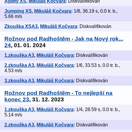
Agility XS
,
Mikuláš Kočvara
: Diskvalifikován
Jumping XS
,
Mikuláš Kočvara
: 1/8, 36.19 s, 0.0 tr. b.,
5.66 m/s
Zkouška XSA3
,
Mikuláš Kočvara
: Diskvalifikován
Rožnov pod Radhoštěm - Jak na Nový rok...
24
, 01. 01. 2024
1.zkouška A3
,
Mikuláš Kočvara
: Diskvalifikován
2.zkouška A3
,
Mikuláš Kočvara
: 1/6, 33.53 s, 0.0 tr. b.,
4.53 m/s
3.zkouška A3
,
Mikuláš Kočvara
: Diskvalifikován
Rožnov pod Radhoštěm - To nejlepší na
konec 23
, 31. 12. 2023
1.zkouška A3
,
Mikuláš Kočvara
: 1/4, 28.59 s, 0.0 tr. b.,
5.14 m/s
2.zkouška A3
,
Mikuláš Kočvara
: Diskvalifikován