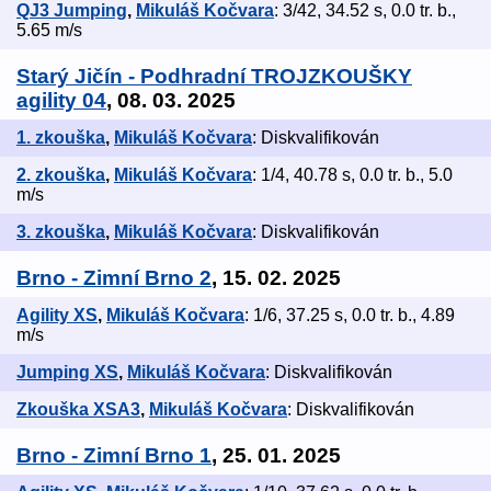
QJ3 Jumping
,
Mikuláš Kočvara
: 3/42, 34.52 s, 0.0 tr. b.,
5.65 m/s
Starý Jičín - Podhradní TROJZKOUŠKY
agility 04
, 08. 03. 2025
1. zkouška
,
Mikuláš Kočvara
: Diskvalifikován
2. zkouška
,
Mikuláš Kočvara
: 1/4, 40.78 s, 0.0 tr. b., 5.0
m/s
3. zkouška
,
Mikuláš Kočvara
: Diskvalifikován
Brno - Zimní Brno 2
, 15. 02. 2025
Agility XS
,
Mikuláš Kočvara
: 1/6, 37.25 s, 0.0 tr. b., 4.89
m/s
Jumping XS
,
Mikuláš Kočvara
: Diskvalifikován
Zkouška XSA3
,
Mikuláš Kočvara
: Diskvalifikován
Brno - Zimní Brno 1
, 25. 01. 2025