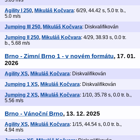
Agility I 250
,
Mikuláš Kočvara
: 6/29, 44.42 s, 5.0 tr. b.,
5.0 m/s
Jumping III 250
,
Mikuláš Kočvara
: Diskvalifikován
Jumping II 250
,
Mikuláš Kočvara
: 4/29, 38.93 s, 0.0 tr.
b., 5.68 m/s
Brno - Zimní Brno 1 - v novém formátu
, 17. 01.
2026
Agility XS
,
Mikuláš Kočvara
: Diskvalifikován
Jumping 1 XS
,
Mikuláš Kočvara
: Diskvalifikován
Jumping 2 XS
,
Mikuláš Kočvara
: 1/10, 35.78 s, 0.0 tr. b.,
5.56 m/s
Brno - Vánoční Brno
, 13. 12. 2025
Agility XS
,
Mikuláš Kočvara
: 1/15, 44.54 s, 0.0 tr. b.,
4.94 m/s