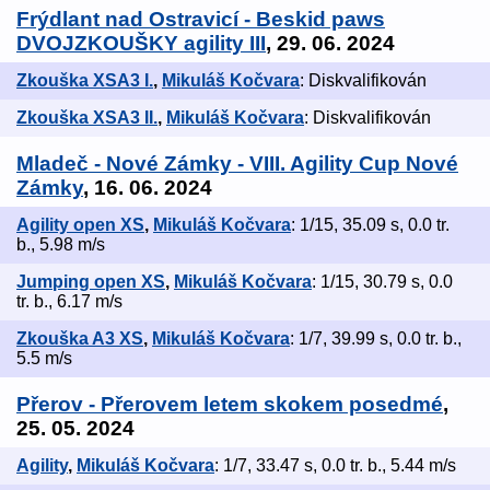
Frýdlant nad Ostravicí - Beskid paws
DVOJZKOUŠKY agility III
, 29. 06. 2024
Zkouška XSA3 I.
,
Mikuláš Kočvara
: Diskvalifikován
Zkouška XSA3 II.
,
Mikuláš Kočvara
: Diskvalifikován
Mladeč - Nové Zámky - VIII. Agility Cup Nové
Zámky
, 16. 06. 2024
Agility open XS
,
Mikuláš Kočvara
: 1/15, 35.09 s, 0.0 tr.
b., 5.98 m/s
Jumping open XS
,
Mikuláš Kočvara
: 1/15, 30.79 s, 0.0
tr. b., 6.17 m/s
Zkouška A3 XS
,
Mikuláš Kočvara
: 1/7, 39.99 s, 0.0 tr. b.,
5.5 m/s
Přerov - Přerovem letem skokem posedmé
,
25. 05. 2024
Agility
,
Mikuláš Kočvara
: 1/7, 33.47 s, 0.0 tr. b., 5.44 m/s