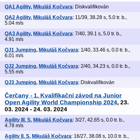
QA1 Agility
,
Mikuláš Kočvara
: Diskvalifikován
QA2 Agility
,
Mikuláš Kočvara
: 11/39, 38.28 s, 5.0 tr. b.,
5.04 m/s
QA3 Agility
,
Mikuláš Kočvara
: 7/40, 39.1 s, 5.0 tr. b.,
4.91 m/s
QJ1 Jumping
,
Mikuláš Kočvara
: 1/40, 33.46 s, 0.0 tr. b.,
6.01 m/s
QJ2 Jumping
,
Mikuláš Kočvara
: 2/40, 34.23 s, 0.0 tr. b.,
5.55 m/s
QJ3 Jumping
,
Mikuláš Kočvara
: Diskvalifikován
Čerčany - 1. Kvalifikační závod na Junior
Open Agility World Championship 2024
, 23.
03. 2024 - 24. 03. 2024
Agility III. S
,
Mikuláš Kočvara
: 3/27, 42.65 s, 0.0 tr. b.,
4.78 m/s
Agility II. S
,
Mikuláš Kočvara
: 16/27, 38.08 s, 10.0 tr. b.,