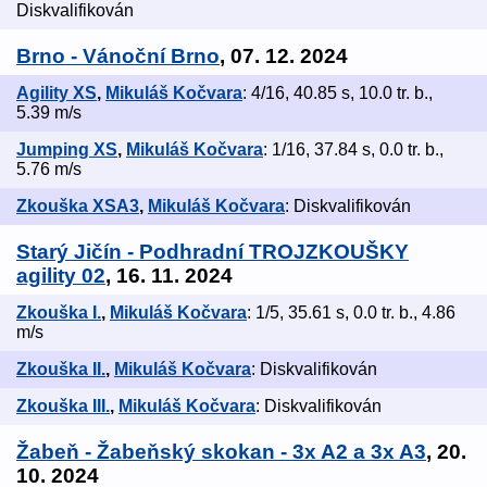
Diskvalifikován
Brno - Vánoční Brno
, 07. 12. 2024
Agility XS
,
Mikuláš Kočvara
: 4/16, 40.85 s, 10.0 tr. b.,
5.39 m/s
Jumping XS
,
Mikuláš Kočvara
: 1/16, 37.84 s, 0.0 tr. b.,
5.76 m/s
Zkouška XSA3
,
Mikuláš Kočvara
: Diskvalifikován
Starý Jičín - Podhradní TROJZKOUŠKY
agility 02
, 16. 11. 2024
Zkouška I.
,
Mikuláš Kočvara
: 1/5, 35.61 s, 0.0 tr. b., 4.86
m/s
Zkouška II.
,
Mikuláš Kočvara
: Diskvalifikován
Zkouška III.
,
Mikuláš Kočvara
: Diskvalifikován
Žabeň - Žabeňský skokan - 3x A2 a 3x A3
, 20.
10. 2024