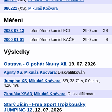
086221
(XS)
,
Mikuláš Kočvara
Měření
2023-07-13
přeměřeno komisí FCI
29.0 cm
XS
2000-01-01
přeměřeno komisí KAČR
29.0 cm
S
Výsledky
Ostrava - O pohár Naury XII
, 19. 07. 2026
Agility XS
,
Mikuláš Kočvara
: Diskvalifikován
Jumping XS
,
Mikuláš Kočvara
: 3/9, 38.71 s, 0.0 tr. b.,
4.26 m/s
Zkouška XSA3
,
Mikuláš Kočvara
: Diskvalifikován
Starý Jičín - Free Sport Trojzkoušky
JUMPING 12
, 12. 07. 2026