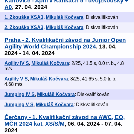
Kaňovice - Apríl v Kaňkách 5 - dvojzkoušky +
A0
, 27. 04. 2024
1. Zkouška XSA3
,
Mikuláš Kočvara
: Diskvalifikován
2. Zkouška XSA3
,
Mikuláš Kočvara
: Diskvalifikován
Praha - 2. Kvalifikační závod na Junior Open
Agility World Championship 2024
, 13. 04.
2024 - 14. 04. 2024
Agility IV S
,
Mikuláš Kočvara
: 2/25, 41.5 s, 0.0 tr. b., 4.8
m/s
Agility V S
,
Mikuláš Kočvara
: 8/25, 41.65 s, 5.0 tr. b.,
4.68 m/s
Jumping IV S
,
Mikuláš Kočvara
: Diskvalifikován
Jumping V S
,
Mikuláš Kočvara
: Diskvalifikován
Čerčany - 1. Kvalifikační závod na AWC, EO,
MČR 2024 kat. XS/S/M
, 06. 04. 2024 - 07. 04.
2024