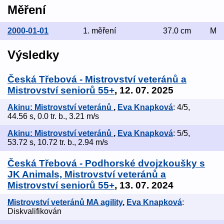
Měření
2000-01-01
1. měření
37.0 cm
M
Výsledky
Česká Třebová - Mistrovství veteránů a
Mistrovství seniorů 55+
, 12. 07. 2025
Akinu: Mistrovství veteránů
,
Eva Knapková
: 4/5,
44.56 s, 0.0 tr. b., 3.21 m/s
Akinu: Mistrovství veteránů
,
Eva Knapková
: 5/5,
53.72 s, 10.72 tr. b., 2.94 m/s
Česká Třebová - Podhorské dvojzkoušky s
JK Animals, Mistrovství veteránů a
Mistrovství seniorů 55+
, 13. 07. 2024
Mistrovství veteránů MA agility
,
Eva Knapková
:
Diskvalifikován