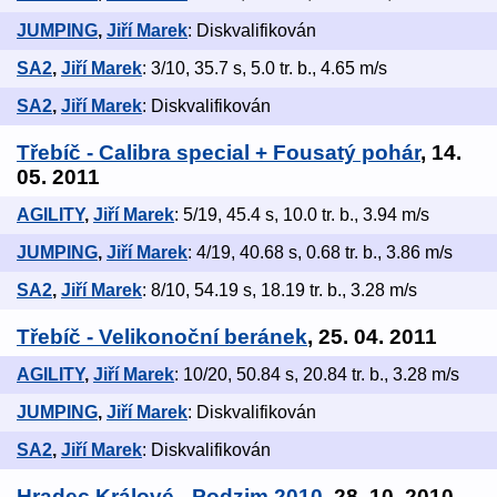
JUMPING
,
Jiří Marek
: Diskvalifikován
SA2
,
Jiří Marek
: 3/10, 35.7 s, 5.0 tr. b., 4.65 m/s
SA2
,
Jiří Marek
: Diskvalifikován
Třebíč - Calibra special + Fousatý pohár
, 14.
05. 2011
AGILITY
,
Jiří Marek
: 5/19, 45.4 s, 10.0 tr. b., 3.94 m/s
JUMPING
,
Jiří Marek
: 4/19, 40.68 s, 0.68 tr. b., 3.86 m/s
SA2
,
Jiří Marek
: 8/10, 54.19 s, 18.19 tr. b., 3.28 m/s
Třebíč - Velikonoční beránek
, 25. 04. 2011
AGILITY
,
Jiří Marek
: 10/20, 50.84 s, 20.84 tr. b., 3.28 m/s
JUMPING
,
Jiří Marek
: Diskvalifikován
SA2
,
Jiří Marek
: Diskvalifikován
Hradec Králové - Podzim 2010
, 28. 10. 2010