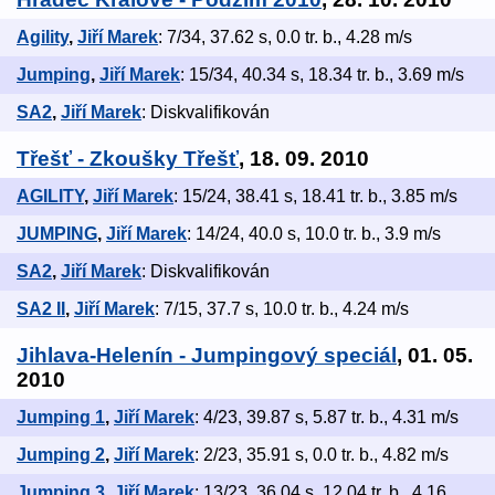
Agility
,
Jiří Marek
: 7/34, 37.62 s, 0.0 tr. b., 4.28 m/s
Jumping
,
Jiří Marek
: 15/34, 40.34 s, 18.34 tr. b., 3.69 m/s
SA2
,
Jiří Marek
: Diskvalifikován
Třešť - Zkoušky Třešť
, 18. 09. 2010
AGILITY
,
Jiří Marek
: 15/24, 38.41 s, 18.41 tr. b., 3.85 m/s
JUMPING
,
Jiří Marek
: 14/24, 40.0 s, 10.0 tr. b., 3.9 m/s
SA2
,
Jiří Marek
: Diskvalifikován
SA2 II
,
Jiří Marek
: 7/15, 37.7 s, 10.0 tr. b., 4.24 m/s
Jihlava-Helenín - Jumpingový speciál
, 01. 05.
2010
Jumping 1
,
Jiří Marek
: 4/23, 39.87 s, 5.87 tr. b., 4.31 m/s
Jumping 2
,
Jiří Marek
: 2/23, 35.91 s, 0.0 tr. b., 4.82 m/s
Jumping 3
,
Jiří Marek
: 13/23, 36.04 s, 12.04 tr. b., 4.16