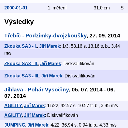
2000-01-01
1. měření
31.0 cm
S
Výsledky
Třebíč - Podzimky-dvojzkoušky
, 27. 09. 2014
Zkouka SA3 - I.
,
Jiří Marek
: 1/3, 58.16 s, 13.16 tr. b., 3.44
m/s
Zkouka SA3 - II.
,
Jiří Marek
: Diskvalifikován
Zkouka SA3 - III.
,
Jiří Marek
: Diskvalifikován
Jihlava - Pohár Vysočiny
, 05. 07. 2014 - 06.
07. 2014
AGILITY
,
Jiří Marek
: 11/22, 42.57 s, 10.57 tr. b., 3.95 m/s
AGILITY
,
Jiří Marek
: Diskvalifikován
JUMPING
,
Jiří Marek
: 4/22, 36.94 s, 0.94 tr. b., 4.33 m/s