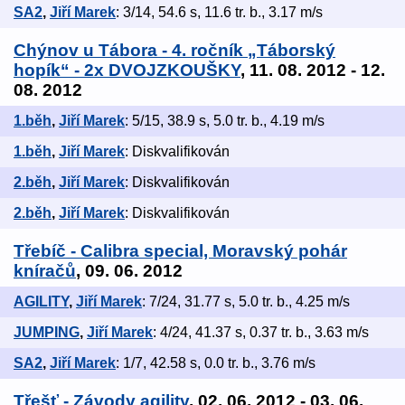
SA2
,
Jiří Marek
: 3/14, 54.6 s, 11.6 tr. b., 3.17 m/s
Chýnov u Tábora - 4. ročník „Táborský
hopík“ - 2x DVOJZKOUŠKY
, 11. 08. 2012 - 12.
08. 2012
1.běh
,
Jiří Marek
: 5/15, 38.9 s, 5.0 tr. b., 4.19 m/s
1.běh
,
Jiří Marek
: Diskvalifikován
2.běh
,
Jiří Marek
: Diskvalifikován
2.běh
,
Jiří Marek
: Diskvalifikován
Třebíč - Calibra special, Moravský pohár
kníračů
, 09. 06. 2012
AGILITY
,
Jiří Marek
: 7/24, 31.77 s, 5.0 tr. b., 4.25 m/s
JUMPING
,
Jiří Marek
: 4/24, 41.37 s, 0.37 tr. b., 3.63 m/s
SA2
,
Jiří Marek
: 1/7, 42.58 s, 0.0 tr. b., 3.76 m/s
Třešť - Závody agility
, 02. 06. 2012 - 03. 06.