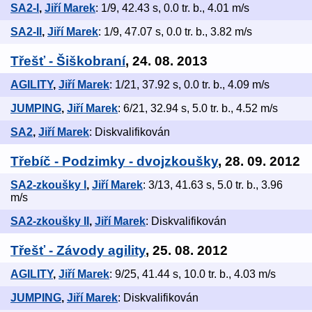
SA2-I
,
Jiří Marek
: 1/9, 42.43 s, 0.0 tr. b., 4.01 m/s
SA2-II
,
Jiří Marek
: 1/9, 47.07 s, 0.0 tr. b., 3.82 m/s
Třešť - Šiškobraní
, 24. 08. 2013
AGILITY
,
Jiří Marek
: 1/21, 37.92 s, 0.0 tr. b., 4.09 m/s
JUMPING
,
Jiří Marek
: 6/21, 32.94 s, 5.0 tr. b., 4.52 m/s
SA2
,
Jiří Marek
: Diskvalifikován
Třebíč - Podzimky - dvojzkoušky
, 28. 09. 2012
SA2-zkoušky I
,
Jiří Marek
: 3/13, 41.63 s, 5.0 tr. b., 3.96
m/s
SA2-zkoušky II
,
Jiří Marek
: Diskvalifikován
Třešť - Závody agility
, 25. 08. 2012
AGILITY
,
Jiří Marek
: 9/25, 41.44 s, 10.0 tr. b., 4.03 m/s
JUMPING
,
Jiří Marek
: Diskvalifikován