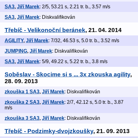
SA3
,
Jiří Marek
: 2/5, 53.21 s, 2.21 tr. b., 3.57 m/s
SA3
,
Jiří Marek
: Diskvalifikován
Třebíč - Velikonoční beránek
, 21. 04. 2014
AGILITY
,
Jiří Marek
: 7/32, 46.53 s, 5.0 tr. b., 3.52 m/s
JUMPING
,
Jiří Marek
: Diskvalifikován
SA3
,
Jiří Marek
: 5/9, 49.22 s, 5.22 tr. b., 3.8 m/s
Soběslav - Skocime si s ... 3x zkouska agility
,
28. 09. 2013
zkouška 1 SA3
,
Jiří Marek
: Diskvalifikován
zkouška 2 SA3
,
Jiří Marek
: 2/7, 42.12 s, 5.0 tr. b., 3.87
m/s
zkouška 3 SA3
,
Jiří Marek
: Diskvalifikován
Třebíč - Podzimky-dvojzkoušky
, 21. 09. 2013