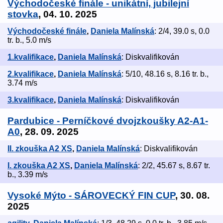
Východočeské finále - unikátní, jubilejní
stovka
, 04. 10. 2025
Východočeské finále
,
Daniela Malínská
: 2/4, 39.0 s, 0.0
tr. b., 5.0 m/s
1.kvalifikace
,
Daniela Malínská
: Diskvalifikován
2.kvalifikace
,
Daniela Malínská
: 5/10, 48.16 s, 8.16 tr. b.,
3.74 m/s
3.kvalifikace
,
Daniela Malínská
: Diskvalifikován
Pardubice - Perníčkové dvojzkoušky A2-A1-
A0
, 28. 09. 2025
II. zkouška A2 XS
,
Daniela Malínská
: Diskvalifikován
I. zkouška A2 XS
,
Daniela Malínská
: 2/2, 45.67 s, 8.67 tr.
b., 3.39 m/s
Vysoké Mýto - SÁROVECKÝ FIN CUP
, 30. 08.
2025