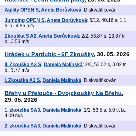
Agility OPEN S
,
Aneta Borůvková
: Diskvalifikován
Jumping OPEN S
,
Aneta Borůvková
: 5/12, 40.16 s, 1.1
tr. b., 4.96 m/s
Zkouška S A2
,
Aneta Borůvková
: 2/2, 53.87 s, 13.87 tr.
b., 3.53 m/s
Hrádek u Pardubic - 6F Zkoušky
, 30. 05. 2026
II. Zkouška A3 S
,
Daniela Malínská
: 2/3, 53.02 s, 3.02 tr.
b., 3.77 m/s
I. Zkouška A3 S
,
Daniela Malínská
: Diskvalifikován
Břehy u Přelouče - Dvojzkoušky Na Břehu
,
29. 05. 2026
1. zkouška SA3
,
Daniela Malínská
: 1/1, 53.5 s, 5.0 tr. b.,
4.09 m/s
2. zkouška SA3
,
Daniela Malínská
: Diskvalifikován