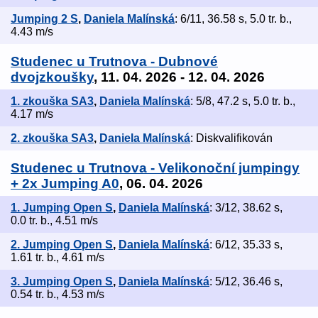
Jumping 2 S
,
Daniela Malínská
: 6/11, 36.58 s, 5.0 tr. b.,
4.43 m/s
Studenec u Trutnova - Dubnové
dvojzkoušky
, 11. 04. 2026 - 12. 04. 2026
1. zkouška SA3
,
Daniela Malínská
: 5/8, 47.2 s, 5.0 tr. b.,
4.17 m/s
2. zkouška SA3
,
Daniela Malínská
: Diskvalifikován
Studenec u Trutnova - Velikonoční jumpingy
+ 2x Jumping A0
, 06. 04. 2026
1. Jumping Open S
,
Daniela Malínská
: 3/12, 38.62 s,
0.0 tr. b., 4.51 m/s
2. Jumping Open S
,
Daniela Malínská
: 6/12, 35.33 s,
1.61 tr. b., 4.61 m/s
3. Jumping Open S
,
Daniela Malínská
: 5/12, 36.46 s,
0.54 tr. b., 4.53 m/s