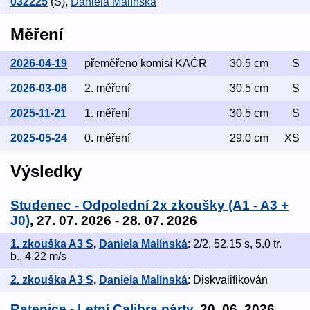
032225
(S)
,
Daniela Malínská
Měření
2026-04-19
přeměřeno komisí KAČR
30.5 cm
S
2026-03-06
2. měření
30.5 cm
S
2025-11-21
1. měření
30.5 cm
S
2025-05-24
0. měření
29.0 cm
XS
Výsledky
Studenec - Odpolední 2x zkoušky (A1 - A3 +
J0)
, 27. 07. 2026 - 28. 07. 2026
1. zkouška A3 S
,
Daniela Malínská
: 2/2, 52.15 s, 5.0 tr.
b., 4.22 m/s
2. zkouška A3 S
,
Daniela Malínská
: Diskvalifikován
Ratenice - Letní Calibra párty
, 20. 06. 2026