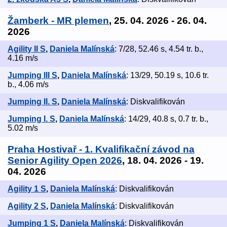
Žamberk - MR plemen
, 25. 04. 2026 - 26. 04.
2026
Agility II S
,
Daniela Malínská
: 7/28, 52.46 s, 4.54 tr. b.,
4.16 m/s
Jumping III S
,
Daniela Malínská
: 13/29, 50.19 s, 10.6 tr.
b., 4.06 m/s
Jumping II. S
,
Daniela Malínská
: Diskvalifikován
Jumping I. S
,
Daniela Malínská
: 14/29, 40.8 s, 0.7 tr. b.,
5.02 m/s
Praha Hostivař - 1. Kvalifikační závod na
Senior Agility Open 2026
, 18. 04. 2026 - 19.
04. 2026
Agility 1 S
,
Daniela Malínská
: Diskvalifikován
Agility 2 S
,
Daniela Malínská
: Diskvalifikován
Jumping 1 S
,
Daniela Malínská
: Diskvalifikován