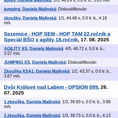
agility
,
Daniela Malínská
: 1/3, 48.29 s, 0.0 tr. b., 3.85 m/s
jumping
,
Daniela Malínská
: Diskvalifikován
zkoušky
,
Daniela Malínská
: 1/1, 44.48 s, 0.0 tr. b., 4.18
m/s
Sezemice - HOP SEM - HOP TAM 22.ročník a
Speciál BŠO v agility 18.ročník
, 17. 08. 2025
AGILITY XS
,
Daniela Malínská
: 4/5, 48.72 s, 5.0 tr. b.,
3.57 m/s
JUMPING XS
,
Daniela Malínská
: Diskvalifikován
Zkouška XSA1
,
Daniela Malínská
: 1/2, 43.37 s, 0.0 tr. b.,
3.67 m/s
Dvůr Králové nad Labem - OPSION 099
, 26.
07. 2025
1.zkouška
,
Daniela Malínská
: 1/3, 39.93 s, 0.0 tr. b., 3.88
m/s
2.zkouška
,
Daniela Malínská
: 1/3, 39.73 s, 0.0 tr. b., 4.13