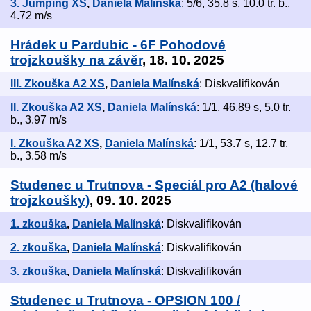
3. Jumping XS
,
Daniela Malínská
: 5/6, 35.8 s, 10.0 tr. b.,
4.72 m/s
Hrádek u Pardubic - 6F Pohodové
trojzkoušky na závěr
, 18. 10. 2025
III. Zkouška A2 XS
,
Daniela Malínská
: Diskvalifikován
II. Zkouška A2 XS
,
Daniela Malínská
: 1/1, 46.89 s, 5.0 tr.
b., 3.97 m/s
I. Zkouška A2 XS
,
Daniela Malínská
: 1/1, 53.7 s, 12.7 tr.
b., 3.58 m/s
Studenec u Trutnova - Speciál pro A2 (halové
trojzkoušky)
, 09. 10. 2025
1. zkouška
,
Daniela Malínská
: Diskvalifikován
2. zkouška
,
Daniela Malínská
: Diskvalifikován
3. zkouška
,
Daniela Malínská
: Diskvalifikován
Studenec u Trutnova - OPSION 100 /