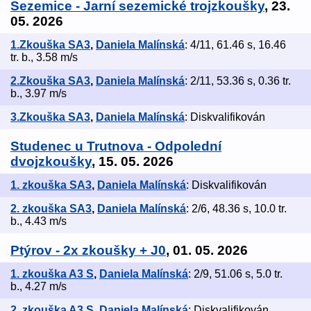
Sezemice - Jarní sezemické trojzkoušky
, 23.
05. 2026
1.Zkouška SA3
,
Daniela Malínská
: 4/11, 61.46 s, 16.46
tr. b., 3.58 m/s
2.Zkouška SA3
,
Daniela Malínská
: 2/11, 53.36 s, 0.36 tr.
b., 3.97 m/s
3.Zkouška SA3
,
Daniela Malínská
: Diskvalifikován
Studenec u Trutnova - Odpolední
dvojzkoušky
, 15. 05. 2026
1. zkouška SA3
,
Daniela Malínská
: Diskvalifikován
2. zkouška SA3
,
Daniela Malínská
: 2/6, 48.36 s, 10.0 tr.
b., 4.43 m/s
Ptýrov - 2x zkoušky + J0
, 01. 05. 2026
1. zkouška A3 S
,
Daniela Malínská
: 2/9, 51.06 s, 5.0 tr.
b., 4.27 m/s
2. zkouška A3 S
,
Daniela Malínská
: Diskvalifikován