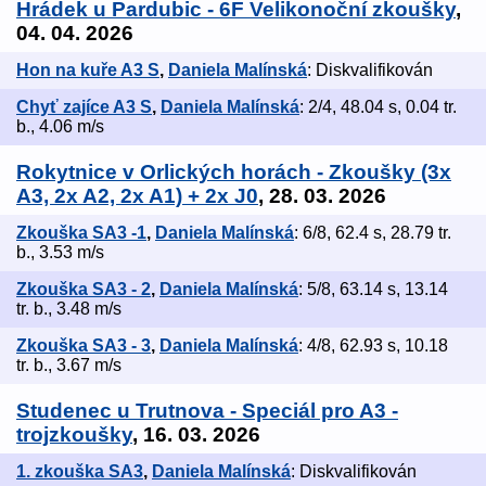
Hrádek u Pardubic - 6F Velikonoční zkoušky
,
04. 04. 2026
Hon na kuře A3 S
,
Daniela Malínská
: Diskvalifikován
Chyť zajíce A3 S
,
Daniela Malínská
: 2/4, 48.04 s, 0.04 tr.
b., 4.06 m/s
Rokytnice v Orlických horách - Zkoušky (3x
A3, 2x A2, 2x A1) + 2x J0
, 28. 03. 2026
Zkouška SA3 -1
,
Daniela Malínská
: 6/8, 62.4 s, 28.79 tr.
b., 3.53 m/s
Zkouška SA3 - 2
,
Daniela Malínská
: 5/8, 63.14 s, 13.14
tr. b., 3.48 m/s
Zkouška SA3 - 3
,
Daniela Malínská
: 4/8, 62.93 s, 10.18
tr. b., 3.67 m/s
Studenec u Trutnova - Speciál pro A3 -
trojzkoušky
, 16. 03. 2026
1. zkouška SA3
,
Daniela Malínská
: Diskvalifikován