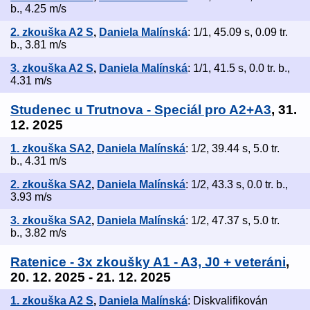
b., 4.25 m/s
2. zkouška A2 S
,
Daniela Malínská
: 1/1, 45.09 s, 0.09 tr.
b., 3.81 m/s
3. zkouška A2 S
,
Daniela Malínská
: 1/1, 41.5 s, 0.0 tr. b.,
4.31 m/s
Studenec u Trutnova - Speciál pro A2+A3
, 31.
12. 2025
1. zkouška SA2
,
Daniela Malínská
: 1/2, 39.44 s, 5.0 tr.
b., 4.31 m/s
2. zkouška SA2
,
Daniela Malínská
: 1/2, 43.3 s, 0.0 tr. b.,
3.93 m/s
3. zkouška SA2
,
Daniela Malínská
: 1/2, 47.37 s, 5.0 tr.
b., 3.82 m/s
Ratenice - 3x zkoušky A1 - A3, J0 + veteráni
,
20. 12. 2025 - 21. 12. 2025
1. zkouška A2 S
,
Daniela Malínská
: Diskvalifikován