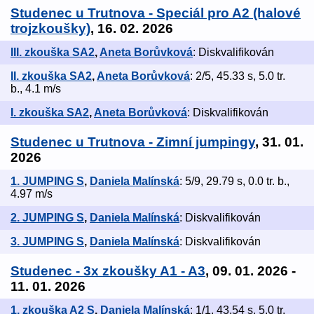
Studenec u Trutnova - Speciál pro A2 (halové
trojzkoušky)
, 16. 02. 2026
III. zkouška SA2
,
Aneta Borůvková
: Diskvalifikován
II. zkouška SA2
,
Aneta Borůvková
: 2/5, 45.33 s, 5.0 tr.
b., 4.1 m/s
I. zkouška SA2
,
Aneta Borůvková
: Diskvalifikován
Studenec u Trutnova - Zimní jumpingy
, 31. 01.
2026
1. JUMPING S
,
Daniela Malínská
: 5/9, 29.79 s, 0.0 tr. b.,
4.97 m/s
2. JUMPING S
,
Daniela Malínská
: Diskvalifikován
3. JUMPING S
,
Daniela Malínská
: Diskvalifikován
Studenec - 3x zkoušky A1 - A3
, 09. 01. 2026 -
11. 01. 2026
1. zkouška A2 S
,
Daniela Malínská
: 1/1, 43.54 s, 5.0 tr.