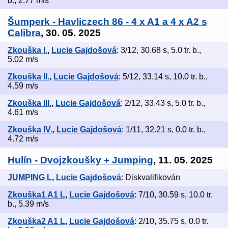
b., 2.77 m/s
Šumperk - Havliczech 86 - 4 x A1 a 4 x A2 s
Calibra
, 30. 05. 2025
Zkouška I.
,
Lucie Gajdošová
: 3/12, 30.68 s, 5.0 tr. b.,
5.02 m/s
Zkouška II.
,
Lucie Gajdošová
: 5/12, 33.14 s, 10.0 tr. b.,
4.59 m/s
Zkouška III.
,
Lucie Gajdošová
: 2/12, 33.43 s, 5.0 tr. b.,
4.61 m/s
Zkouška IV.
,
Lucie Gajdošová
: 1/11, 32.21 s, 0.0 tr. b.,
4.72 m/s
Hulín - Dvojzkoušky + Jumping
, 11. 05. 2025
JUMPING L
,
Lucie Gajdošová
: Diskvalifikován
Zkouška1 A1 L
,
Lucie Gajdošová
: 7/10, 30.59 s, 10.0 tr.
b., 5.39 m/s
Zkouška2 A1 L
,
Lucie Gajdošová
: 2/10, 35.75 s, 0.0 tr.