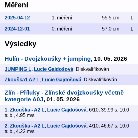
Měření
2025-04-12
1. měření
55.5 cm
L
2024-12-01
0. měření
57.0 cm
L
Výsledky
Hulín - Dvojzkoušky + jumping
, 10. 05. 2026
JUMPING L
,
Lucie Gajdošová
: Diskvalifikován
Zkouška1 A2 L
,
Lucie Gajdošová
: Diskvalifikován
Zlín - Příluky - Zlínské dvojzkoušky včetně
kategorie A0J
, 01. 05. 2026
1. Zkouška - A2 L
,
Lucie Gajdošová
: 6/10, 39.99 s, 10.0
tr. b., 4.95 m/s
2. Zkouška - A2 L
,
Lucie Gajdošová
: 4/10, 46.67 s, 10.0
tr. b., 4.22 m/s