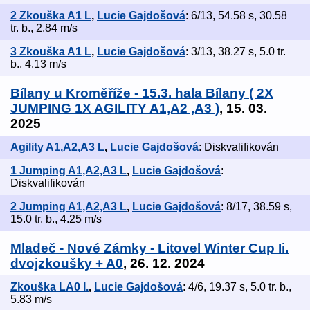
2 Zkouška A1 L
,
Lucie Gajdošová
: 6/13, 54.58 s, 30.58
tr. b., 2.84 m/s
3 Zkouška A1 L
,
Lucie Gajdošová
: 3/13, 38.27 s, 5.0 tr.
b., 4.13 m/s
Bílany u Kroměříže - 15.3. hala Bílany ( 2X
JUMPING 1X AGILITY A1,A2 ,A3 )
, 15. 03.
2025
Agility A1,A2,A3 L
,
Lucie Gajdošová
: Diskvalifikován
1 Jumping A1,A2,A3 L
,
Lucie Gajdošová
:
Diskvalifikován
2 Jumping A1,A2,A3 L
,
Lucie Gajdošová
: 8/17, 38.59 s,
15.0 tr. b., 4.25 m/s
Mladeč - Nové Zámky - Litovel Winter Cup Ii.
dvojzkoušky + A0
, 26. 12. 2024
Zkouška LA0 I.
,
Lucie Gajdošová
: 4/6, 19.37 s, 5.0 tr. b.,
5.83 m/s