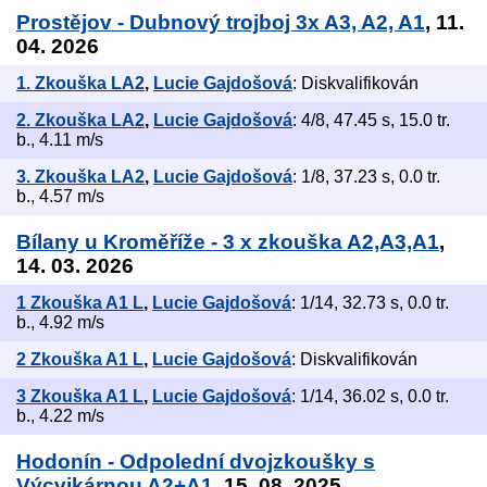
Prostějov - Dubnový trojboj 3x A3, A2, A1
, 11.
04. 2026
1. Zkouška LA2
,
Lucie Gajdošová
: Diskvalifikován
2. Zkouška LA2
,
Lucie Gajdošová
: 4/8, 47.45 s, 15.0 tr.
b., 4.11 m/s
3. Zkouška LA2
,
Lucie Gajdošová
: 1/8, 37.23 s, 0.0 tr.
b., 4.57 m/s
Bílany u Kroměříže - 3 x zkouška A2,A3,A1
,
14. 03. 2026
1 Zkouška A1 L
,
Lucie Gajdošová
: 1/14, 32.73 s, 0.0 tr.
b., 4.92 m/s
2 Zkouška A1 L
,
Lucie Gajdošová
: Diskvalifikován
3 Zkouška A1 L
,
Lucie Gajdošová
: 1/14, 36.02 s, 0.0 tr.
b., 4.22 m/s
Hodonín - Odpolední dvojzkoušky s
Výcvikárnou A2+A1
, 15. 08. 2025