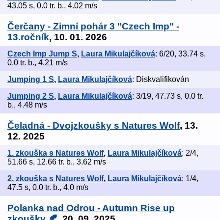
43.05 s, 0.0 tr. b., 4.02 m/s
Čerčany - Zimní pohár 3 "Czech Imp" -
13.ročník
, 10. 01. 2026
Czech Imp Jump S
,
Laura Mikulajčíková
: 6/20, 33.74 s,
0.0 tr. b., 4.21 m/s
Jumping 1 S
,
Laura Mikulajčíková
: Diskvalifikován
Jumping 2 S
,
Laura Mikulajčíková
: 3/19, 47.73 s, 0.0 tr.
b., 4.48 m/s
Čeladná - Dvojzkoušky s Natures Wolf
, 13.
12. 2025
1. zkouška s Natures Wolf
,
Laura Mikulajčíková
: 2/4,
51.66 s, 12.66 tr. b., 3.62 m/s
2. zkouška s Natures Wolf
,
Laura Mikulajčíková
: 1/4,
47.5 s, 0.0 tr. b., 4.0 m/s
Polanka nad Odrou - Autumn Rise up
zkoušky 🍂
, 20. 09. 2025