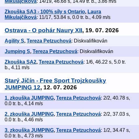
Mikulajčíková
: 14/19, 46.68 s, 14.49 tr. b., 3.86 m/s
Zkouška SA3 - 100% síly s Ontario
,
Laura
Mikulajčíková
: 11/17, 53.84 s, 0.0 tr. b., 4.09 m/s
Ostrava - O pohár Naury XII
, 19. 07. 2026
Agility S
,
Tereza Petzuchová
: Diskvalifikován
Jumping S
,
Tereza Petzuchová
: Diskvalifikován
Zkouška SA2
,
Tereza Petzuchová
: 1/6, 46.22 s, 5.0 tr.
b., 4.11 m/s
Starý Jičín - Free Sport Trojzkoušky
JUMPING 12
, 12. 07. 2026
1. zkouška JUMPING
,
Tereza Petzuchová
: 2/2, 40.78 s,
0.0 tr. b., 4.14 m/s
2. zkouška JUMPING
,
Tereza Petzuchová
: 2/2, 37.03 s,
0.0 tr. b., 4.46 m/s
3. zkouška JUMPING
,
Tereza Petzuchová
: 1/2, 34.47 s,
0.0 tr. b., 4.73 m/s