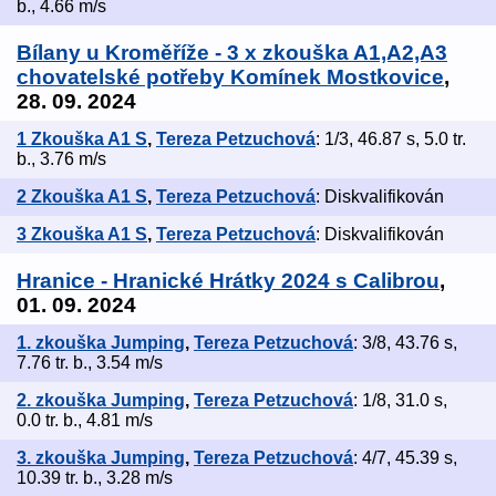
b., 4.66 m/s
Bílany u Kroměříže - 3 x zkouška A1,A2,A3
chovatelské potřeby Komínek Mostkovice
,
28. 09. 2024
1 Zkouška A1 S
,
Tereza Petzuchová
: 1/3, 46.87 s, 5.0 tr.
b., 3.76 m/s
2 Zkouška A1 S
,
Tereza Petzuchová
: Diskvalifikován
3 Zkouška A1 S
,
Tereza Petzuchová
: Diskvalifikován
Hranice - Hranické Hrátky 2024 s Calibrou
,
01. 09. 2024
1. zkouška Jumping
,
Tereza Petzuchová
: 3/8, 43.76 s,
7.76 tr. b., 3.54 m/s
2. zkouška Jumping
,
Tereza Petzuchová
: 1/8, 31.0 s,
0.0 tr. b., 4.81 m/s
3. zkouška Jumping
,
Tereza Petzuchová
: 4/7, 45.39 s,
10.39 tr. b., 3.28 m/s