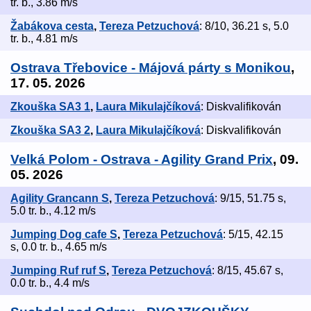
tr. b., 3.86 m/s
Žabákova cesta
,
Tereza Petzuchová
: 8/10, 36.21 s, 5.0
tr. b., 4.81 m/s
Ostrava Třebovice - Májová párty s Monikou
,
17. 05. 2026
Zkouška SA3 1
,
Laura Mikulajčíková
: Diskvalifikován
Zkouška SA3 2
,
Laura Mikulajčíková
: Diskvalifikován
Velká Polom - Ostrava - Agility Grand Prix
, 09.
05. 2026
Agility Grancann S
,
Tereza Petzuchová
: 9/15, 51.75 s,
5.0 tr. b., 4.12 m/s
Jumping Dog cafe S
,
Tereza Petzuchová
: 5/15, 42.15
s, 0.0 tr. b., 4.65 m/s
Jumping Ruf ruf S
,
Tereza Petzuchová
: 8/15, 45.67 s,
0.0 tr. b., 4.4 m/s