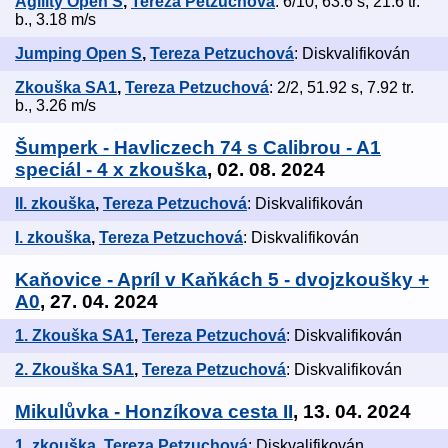
Agility Open S
,
Tereza Petzuchová
: 6/10, 63.6 s, 21.6 tr.
b., 3.18 m/s
Jumping Open S
,
Tereza Petzuchová
: Diskvalifikován
Zkouška SA1
,
Tereza Petzuchová
: 2/2, 51.92 s, 7.92 tr.
b., 3.26 m/s
Šumperk - Havliczech 74 s Calibrou - A1
speciál - 4 x zkouška
, 02. 08. 2024
II. zkouška
,
Tereza Petzuchová
: Diskvalifikován
I. zkouška
,
Tereza Petzuchová
: Diskvalifikován
Kaňovice - Apríl v Kaňkách 5 - dvojzkoušky +
A0
, 27. 04. 2024
1. Zkouška SA1
,
Tereza Petzuchová
: Diskvalifikován
2. Zkouška SA1
,
Tereza Petzuchová
: Diskvalifikován
Mikulůvka - Honzíkova cesta II
, 13. 04. 2024
1. zkouška
,
Tereza Petzuchová
: Diskvalifikován