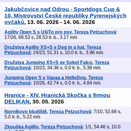
Jakubčovice nad Odrou - Sportdogs Cup &
10. Mistrovství České republiky Pyrenejských
ovčáků
, 13. 06. 2026 - 14. 06. 2026
Agility Open S s UšiTo pro psy
,
Tereza Petzuchová
:
17/26, 68.53 s, 28.53 tr. b., 3.17 m/s
Družstva Agility XS+S s Dog in a hat
,
Tereza
Petzuchová
: 24/23, 51.31 s, 10.0 tr. b., 3.96 m/s
Družstva Jumping XS+S se Sokol Falco
,
Tereza
Petzuchová
: 10/23, 34.36 s, 0.0 tr. b., 5.38 m/s
Jumping Open S s Vapaa a HelloDog
,
Tereza
Petzuchová
: 10/26, 42.74 s, 0.0 tr. b., 4.84 m/s
Hranice - XIV. Hranická Skočka s firmou
DELIKAN
, 30. 05. 2026
Norníkovo bludiště
,
Tereza Petzuchová
: 7/10, 52.68 s,
5.0 tr. b., 5.22 m/s
Zkouška Agility
,
Tereza Petzuchová
: 1/1, 54.46 s, 10.0