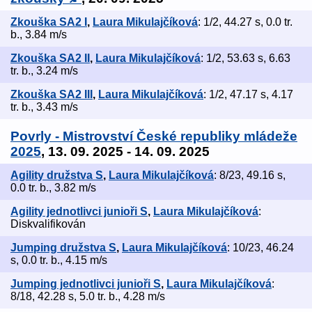
Zkouška SA2 I
,
Laura Mikulajčíková
: 1/2, 44.27 s, 0.0 tr.
b., 3.84 m/s
Zkouška SA2 II
,
Laura Mikulajčíková
: 1/2, 53.63 s, 6.63
tr. b., 3.24 m/s
Zkouška SA2 III
,
Laura Mikulajčíková
: 1/2, 47.17 s, 4.17
tr. b., 3.43 m/s
Povrly - Mistrovství České republiky mládeže
2025
, 13. 09. 2025 - 14. 09. 2025
Agility družstva S
,
Laura Mikulajčíková
: 8/23, 49.16 s,
0.0 tr. b., 3.82 m/s
Agility jednotlivci junioři S
,
Laura Mikulajčíková
:
Diskvalifikován
Jumping družstva S
,
Laura Mikulajčíková
: 10/23, 46.24
s, 0.0 tr. b., 4.15 m/s
Jumping jednotlivci junioři S
,
Laura Mikulajčíková
:
8/18, 42.28 s, 5.0 tr. b., 4.28 m/s