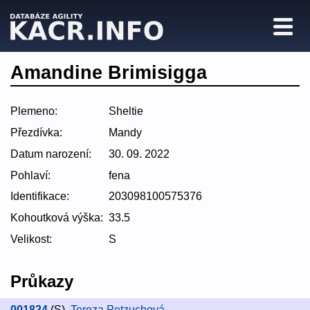
Amandine Brimisigga
Plemeno:
Sheltie
Přezdívka:
Mandy
Datum narození:
30. 09. 2022
Pohlaví:
fena
Identifikace:
203098100575376
Kohoutková výška:
33.5
Velikost:
S
Průkazy
001824
(S)
,
Tereza Petzuchová