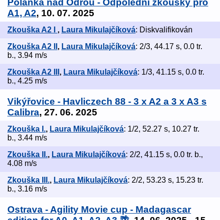
Polanka nad Odrou - Odpolední zkoušky pro
A1, A2
, 10. 07. 2025
Zkouška A2 I
,
Laura Mikulajčíková
: Diskvalifikován
Zkouška A2 II
,
Laura Mikulajčíková
: 2/3, 44.17 s, 0.0 tr.
b., 3.94 m/s
Zkouška A2 III
,
Laura Mikulajčíková
: 1/3, 41.15 s, 0.0 tr.
b., 4.25 m/s
Vikýřovice - Havliczech 88 - 3 x A2 a 3 x A3 s
Calibra
, 27. 06. 2025
Zkouška I.
,
Laura Mikulajčíková
: 1/2, 52.27 s, 10.27 tr.
b., 3.44 m/s
Zkouška II.
,
Laura Mikulajčíková
: 2/2, 41.15 s, 0.0 tr. b.,
4.08 m/s
Zkouška III.
,
Laura Mikulajčíková
: 2/2, 53.23 s, 15.23 tr.
b., 3.16 m/s
Ostrava - Agility Movie cup - Madagascar