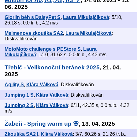
edition for A0, A1, A2, A3 🌴
, 14. 06. 2025 - 15.
06. 2025
Gloriin běh s DaisyPet S
,
Laura Mikulajčíková
: 5/10,
26.18 s, 0.0 tr. b., 4.2 m/s
Melmenova zkouška SA2
,
Laura Mikulajčíková
:
Diskvalifikován
MotoMoto challenge s PEStore S
,
Laura
Mikulajčíková
: 1/10, 31.62 s, 0.0 tr. b., 4.43 m/s
Třebíč - Velikonoční beránek 2025
, 21. 04.
2025
Agility S
,
Klára Válková
: Diskvalifikován
Jumping 1 S
,
Klára Válková
: Diskvalifikován
Jumping 2 S
,
Klára Válková
: 6/11, 42.35 s, 0.0 tr. b., 4.32
m/s
Žabeň - Spring warm up 🌸
, 13. 04. 2025
Zkouška SA2 I
,
Klára Válková
: 3/7, 60.26 s, 21.26 tr. b.,