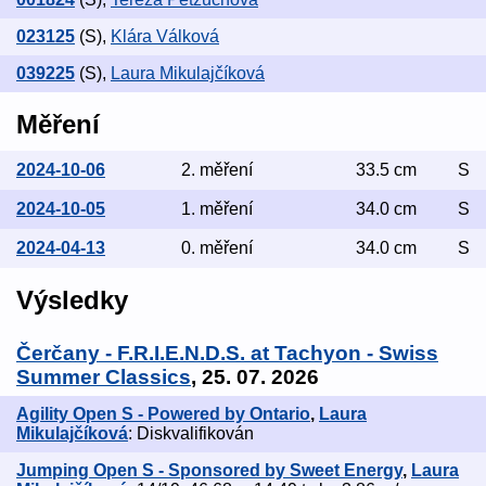
023125
(S)
,
Klára Válková
039225
(S)
,
Laura Mikulajčíková
Měření
2024-10-06
2. měření
33.5 cm
S
2024-10-05
1. měření
34.0 cm
S
2024-04-13
0. měření
34.0 cm
S
Výsledky
Čerčany - F.R.I.E.N.D.S. at Tachyon - Swiss
Summer Classics
, 25. 07. 2026
Agility Open S - Powered by Ontario
,
Laura
Mikulajčíková
: Diskvalifikován
Jumping Open S - Sponsored by Sweet Energy
,
Laura