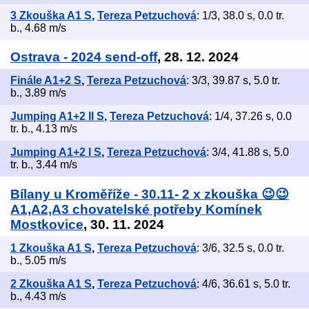
3 Zkouška A1 S
,
Tereza Petzuchová
: 1/3, 38.0 s, 0.0 tr.
b., 4.68 m/s
Ostrava - 2024 send-off
, 28. 12. 2024
Finále A1+2 S
,
Tereza Petzuchová
: 3/3, 39.87 s, 5.0 tr.
b., 3.89 m/s
Jumping A1+2 II S
,
Tereza Petzuchová
: 1/4, 37.26 s, 0.0
tr. b., 4.13 m/s
Jumping A1+2 I S
,
Tereza Petzuchová
: 3/4, 41.88 s, 5.0
tr. b., 3.44 m/s
Bílany u Kroměříže - 30.11- 2 x zkouška 😉😉
A1,A2,A3 chovatelské potřeby Komínek
Mostkovice
, 30. 11. 2024
1 Zkouška A1 S
,
Tereza Petzuchová
: 3/6, 32.5 s, 0.0 tr.
b., 5.05 m/s
2 Zkouška A1 S
,
Tereza Petzuchová
: 4/6, 36.61 s, 5.0 tr.
b., 4.43 m/s