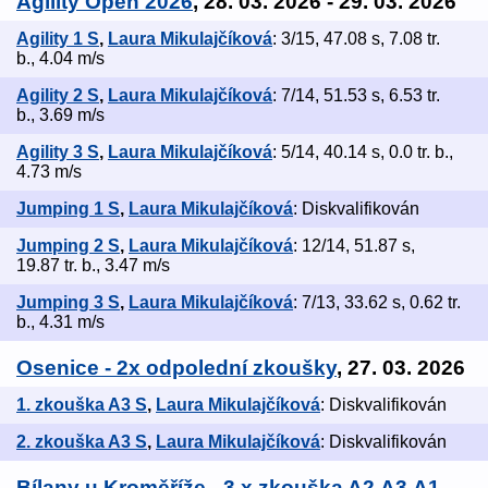
Agility Open 2026
, 28. 03. 2026 - 29. 03. 2026
Agility 1 S
,
Laura Mikulajčíková
: 3/15, 47.08 s, 7.08 tr.
b., 4.04 m/s
Agility 2 S
,
Laura Mikulajčíková
: 7/14, 51.53 s, 6.53 tr.
b., 3.69 m/s
Agility 3 S
,
Laura Mikulajčíková
: 5/14, 40.14 s, 0.0 tr. b.,
4.73 m/s
Jumping 1 S
,
Laura Mikulajčíková
: Diskvalifikován
Jumping 2 S
,
Laura Mikulajčíková
: 12/14, 51.87 s,
19.87 tr. b., 3.47 m/s
Jumping 3 S
,
Laura Mikulajčíková
: 7/13, 33.62 s, 0.62 tr.
b., 4.31 m/s
Osenice - 2x odpolední zkoušky
, 27. 03. 2026
1. zkouška A3 S
,
Laura Mikulajčíková
: Diskvalifikován
2. zkouška A3 S
,
Laura Mikulajčíková
: Diskvalifikován
Bílany u Kroměříže - 3 x zkouška A2,A3,A1
,