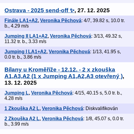
Ostrava - 2025 send-off ✨
, 27. 12. 2025
Finále LA1+A2
,
Veronika Pěchová
: 4/7, 39.82 s, 10.0 tr.
b., 4.29 m/s
Jumping II LA1+A2
,
Veronika Pěchová
: 3/13, 49.32 s,
11.32 tr. b., 3.33 m/s
Jumping I LA1+A2
,
Veronika Pěchová
: 1/13, 41.95 s,
0.0 tr. b., 3.86 m/s
Bílany u Kroměříže - 12.12. - 2 x zkouška
A1,A3,A2 (1 x Jumping A1,A2,A3 otevřený )
,
13. 12. 2025
Jumping L
,
Veronika Pěchová
: 4/15, 40.15 s, 5.0 tr. b.,
4.28 m/s
1 Zkouška A2 L
,
Veronika Pěchová
: Diskvalifikován
2 Zkouška A2 L
,
Veronika Pěchová
: 1/8, 45.07 s, 0.0 tr.
b., 3.99 m/s