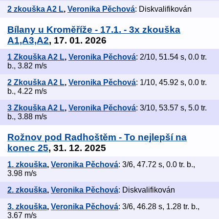
2 zkouška A2 L
,
Veronika Pěchová
: Diskvalifikován
Bílany u Kroměříže - 17.1. - 3x zkouška
A1,A3,A2
, 17. 01. 2026
1 Zkouška A2 L
,
Veronika Pěchová
: 2/10, 51.54 s, 0.0 tr.
b., 3.82 m/s
2 Zkouška A2 L
,
Veronika Pěchová
: 1/10, 45.92 s, 0.0 tr.
b., 4.22 m/s
3 Zkouška A2 L
,
Veronika Pěchová
: 3/10, 53.57 s, 5.0 tr.
b., 3.88 m/s
Rožnov pod Radhoštěm - To nejlepší na
konec 25
, 31. 12. 2025
1. zkouška
,
Veronika Pěchová
: 3/6, 47.72 s, 0.0 tr. b.,
3.98 m/s
2. zkouška
,
Veronika Pěchová
: Diskvalifikován
3. zkouška
,
Veronika Pěchová
: 3/6, 46.28 s, 1.28 tr. b.,
3.67 m/s