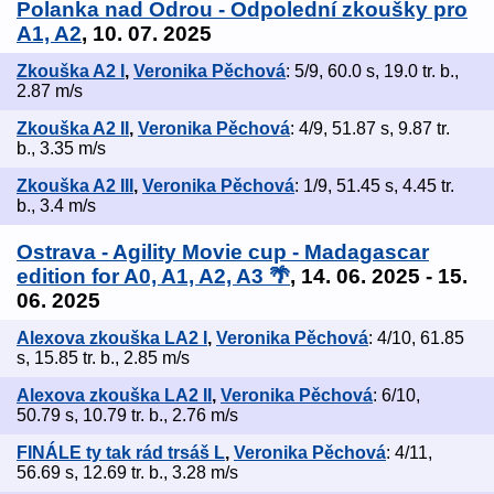
Polanka nad Odrou - Odpolední zkoušky pro
A1, A2
, 10. 07. 2025
Zkouška A2 I
,
Veronika Pěchová
: 5/9, 60.0 s, 19.0 tr. b.,
2.87 m/s
Zkouška A2 II
,
Veronika Pěchová
: 4/9, 51.87 s, 9.87 tr.
b., 3.35 m/s
Zkouška A2 III
,
Veronika Pěchová
: 1/9, 51.45 s, 4.45 tr.
b., 3.4 m/s
Ostrava - Agility Movie cup - Madagascar
edition for A0, A1, A2, A3 🌴
, 14. 06. 2025 - 15.
06. 2025
Alexova zkouška LA2 I
,
Veronika Pěchová
: 4/10, 61.85
s, 15.85 tr. b., 2.85 m/s
Alexova zkouška LA2 II
,
Veronika Pěchová
: 6/10,
50.79 s, 10.79 tr. b., 2.76 m/s
FINÁLE ty tak rád trsáš L
,
Veronika Pěchová
: 4/11,
56.69 s, 12.69 tr. b., 3.28 m/s