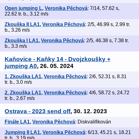
Open jumping L
,
Veronika Pěchová
: 7/14, 57.62 s,
22.62 tr. b., 3.12 m/s
Zkouška II LA1
,
Veronika Pěchová
: 2/5, 46.99 s, 2.99 tr.
b., 3.26 m/s
Zkouška I LA1
,
Veronika Pěchová
: 2/5, 46.38 s, 7.38 tr.
b., 3.3 m/s
Kaňovice - Kaňky 14 - Dvojzkoušky +
jumping A0
, 26. 05. 2024
1. Zkouška LA1
,
Veronika Pěchová
: 2/6, 52.31 s, 8.31
tr. b., 3.0 m/s
2. Zkouška LA1
,
Veronika Pěchová
: 4/6, 58.72 s, 24.72
tr. b., 2.67 m/s
Ostrava - 2023 send off
, 30. 12. 2023
Finále LA1
,
Veronika Pěchová
: Diskvalifikován
Jumping II LA1
,
Veronika Pěchová
: 6/13, 45.21 s, 18.21
tr. b., 3.19 m/s