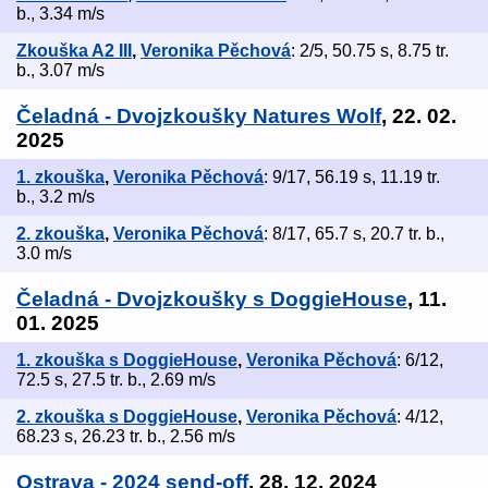
b., 3.34 m/s
Zkouška A2 III
,
Veronika Pěchová
: 2/5, 50.75 s, 8.75 tr.
b., 3.07 m/s
Čeladná - Dvojzkoušky Natures Wolf
, 22. 02.
2025
1. zkouška
,
Veronika Pěchová
: 9/17, 56.19 s, 11.19 tr.
b., 3.2 m/s
2. zkouška
,
Veronika Pěchová
: 8/17, 65.7 s, 20.7 tr. b.,
3.0 m/s
Čeladná - Dvojzkoušky s DoggieHouse
, 11.
01. 2025
1. zkouška s DoggieHouse
,
Veronika Pěchová
: 6/12,
72.5 s, 27.5 tr. b., 2.69 m/s
2. zkouška s DoggieHouse
,
Veronika Pěchová
: 4/12,
68.23 s, 26.23 tr. b., 2.56 m/s
Ostrava - 2024 send-off
, 28. 12. 2024