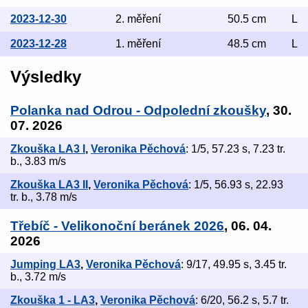
2023-12-30
2. měření
50.5 cm
L
2023-12-28
1. měření
48.5 cm
L
Výsledky
Polanka nad Odrou - Odpolední zkoušky
, 30.
07. 2026
Zkouška LA3 I
,
Veronika Pěchová
: 1/5, 57.23 s, 7.23 tr.
b., 3.83 m/s
Zkouška LA3 II
,
Veronika Pěchová
: 1/5, 56.93 s, 22.93
tr. b., 3.78 m/s
Třebíč - Velikonoční beránek 2026
, 06. 04.
2026
Jumping LA3
,
Veronika Pěchová
: 9/17, 49.95 s, 3.45 tr.
b., 3.72 m/s
Zkouška 1 - LA3
,
Veronika Pěchová
: 6/20, 56.2 s, 5.7 tr.