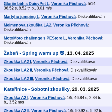
Gloriin běh s DaisyPet L
,
Veronika Pěchová
: 5/14,
36.52 s, 8.52 tr. b., 3.01 m/s
Martyho jumping L
,
Veronika Pěchová
: Diskvalifikován
Melmenova zkouška LA2
,
Veronika Pěchová
:
Diskvalifikován
MotoMoto challenge s PEStore L
,
Veronika Pěchová
:
Diskvalifikován
Žabeň - Spring warm up 🌸
, 13. 04. 2025
Zkouška LA2 I
,
Veronika Pěchová
: Diskvalifikován
Zkouška LA2 II
,
Veronika Pěchová
: Diskvalifikován
Zkouška LA2 III
,
Veronika Pěchová
: Diskvalifikován
Kateřinice - Sobotní zkoušky
, 29. 03. 2025
Zkouška A2 I
,
Veronika Pěchová
: 1/5, 46.84 s, 2.84 tr.
b., 3.52 m/s
Zkouška A2 II
,
Veronika Pěchová
: 1/5, 50.92 s, 5.92 tr.