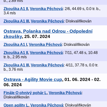
b., 2.89 m/s
Zkouška A1 II
,
Veronika Pěchová
: 2/6, 44.69 s, 0.0 tr. b.,
3.4 m/s
Zkouška A1 III
,
Veronika Pěchová
: Diskvalifikován
Ostrava, Polanka nad Odrou - Odpolední
zkoušky
, 25. 07. 2024
Zkouška A1 I
,
Veronika Pěchová
: Diskvalifikován
Zkouška A1 II
,
Veronika Pěchová
: 7/11, 47.48 s, 10.48
tr. b., 2.95 m/s
Zkouška A1 III
,
Veronika Pěchová
: 4/11, 37.78 s, 0.0 tr.
b., 3.76 m/s
Ostrava - Agility Movie cup
, 01. 06. 2024 - 02.
06. 2024
Finále O ohnivý pohár L
,
Veronika Pěchová
:
Diskvalifikován
Open agility L
,
Veronika Pěchová
: Diskvalifikován