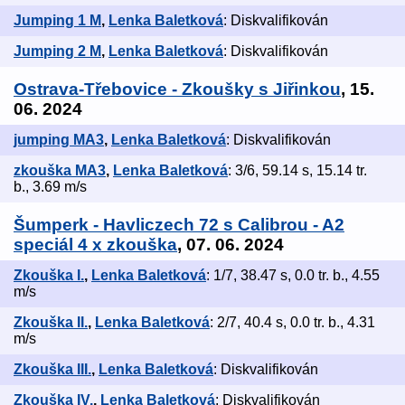
Jumping 1 M
,
Lenka Baletková
: Diskvalifikován
Jumping 2 M
,
Lenka Baletková
: Diskvalifikován
Ostrava-Třebovice - Zkoušky s Jiřinkou
, 15.
06. 2024
jumping MA3
,
Lenka Baletková
: Diskvalifikován
zkouška MA3
,
Lenka Baletková
: 3/6, 59.14 s, 15.14 tr.
b., 3.69 m/s
Šumperk - Havliczech 72 s Calibrou - A2
speciál 4 x zkouška
, 07. 06. 2024
Zkouška I.
,
Lenka Baletková
: 1/7, 38.47 s, 0.0 tr. b., 4.55
m/s
Zkouška II.
,
Lenka Baletková
: 2/7, 40.4 s, 0.0 tr. b., 4.31
m/s
Zkouška III.
,
Lenka Baletková
: Diskvalifikován
Zkouška IV.
,
Lenka Baletková
: Diskvalifikován