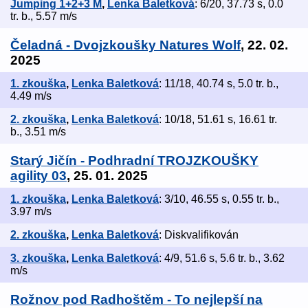
Jumping 1+2+3 M
,
Lenka Baletková
: 6/20, 37.73 s, 0.0
tr. b., 5.57 m/s
Čeladná - Dvojzkoušky Natures Wolf
, 22. 02.
2025
1. zkouška
,
Lenka Baletková
: 11/18, 40.74 s, 5.0 tr. b.,
4.49 m/s
2. zkouška
,
Lenka Baletková
: 10/18, 51.61 s, 16.61 tr.
b., 3.51 m/s
Starý Jičín - Podhradní TROJZKOUŠKY
agility 03
, 25. 01. 2025
1. zkouška
,
Lenka Baletková
: 3/10, 46.55 s, 0.55 tr. b.,
3.97 m/s
2. zkouška
,
Lenka Baletková
: Diskvalifikován
3. zkouška
,
Lenka Baletková
: 4/9, 51.6 s, 5.6 tr. b., 3.62
m/s
Rožnov pod Radhoštěm - To nejlepší na