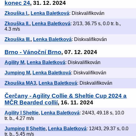
konec 24
, 31. 12. 2024
Zkouška I.
,
Lenka Baletková
: Diskvalifikován
Zkouška II.
,
Lenka Baletková
: 2/13, 36.75 s, 0.0 tr. b.,
4.3 m/s
Zkouška III.
,
Lenka Baletková
: Diskvalifikován
Brno - Vánoční Brno
, 07. 12. 2024
Agility M
,
Lenka Baletková
: Diskvalifikován
Jumping M
,
Lenka Baletková
: Diskvalifikován
Zkouška MA3
,
Lenka Baletková
: Diskvalifikován
Čerčany - Agility Collie & Sheltie Cup 2024 a
MČR Bearded collií
, 16. 11. 2024
Agility I Sheltie
,
Lenka Baletková
: 24/43, 49.18 s, 10.0
tr. b., 4.27 m/s
Jumping II Sheltie
,
Lenka Baletková
: 12/43, 29.37 s, 0.0
tr. b., 5.45 m/s