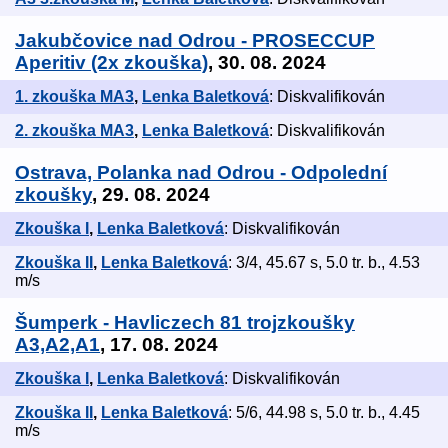
Jakubčovice nad Odrou - PROSECCUP
Aperitiv (2x zkouška)
, 30. 08. 2024
1. zkouška MA3
,
Lenka Baletková
: Diskvalifikován
2. zkouška MA3
,
Lenka Baletková
: Diskvalifikován
Ostrava, Polanka nad Odrou - Odpolední
zkoušky
, 29. 08. 2024
Zkouška I
,
Lenka Baletková
: Diskvalifikován
Zkouška II
,
Lenka Baletková
: 3/4, 45.67 s, 5.0 tr. b., 4.53
m/s
Šumperk - Havliczech 81 trojzkoušky
A3,A2,A1
, 17. 08. 2024
Zkouška I
,
Lenka Baletková
: Diskvalifikován
Zkouška II
,
Lenka Baletková
: 5/6, 44.98 s, 5.0 tr. b., 4.45
m/s