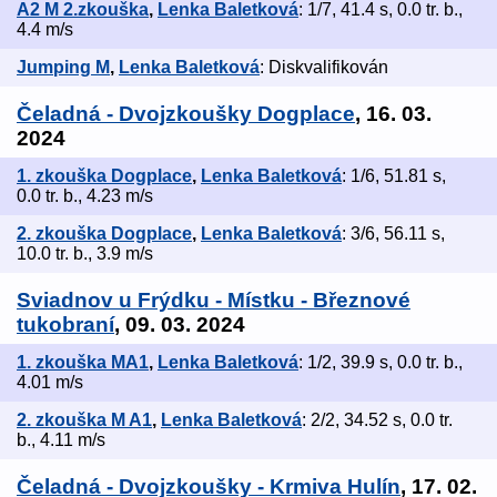
A2 M 2.zkouška
,
Lenka Baletková
: 1/7, 41.4 s, 0.0 tr. b.,
4.4 m/s
Jumping M
,
Lenka Baletková
: Diskvalifikován
Čeladná - Dvojzkoušky Dogplace
, 16. 03.
2024
1. zkouška Dogplace
,
Lenka Baletková
: 1/6, 51.81 s,
0.0 tr. b., 4.23 m/s
2. zkouška Dogplace
,
Lenka Baletková
: 3/6, 56.11 s,
10.0 tr. b., 3.9 m/s
Sviadnov u Frýdku - Místku - Březnové
tukobraní
, 09. 03. 2024
1. zkouška MA1
,
Lenka Baletková
: 1/2, 39.9 s, 0.0 tr. b.,
4.01 m/s
2. zkouška M A1
,
Lenka Baletková
: 2/2, 34.52 s, 0.0 tr.
b., 4.11 m/s
Čeladná - Dvojzkoušky - Krmiva Hulín
, 17. 02.