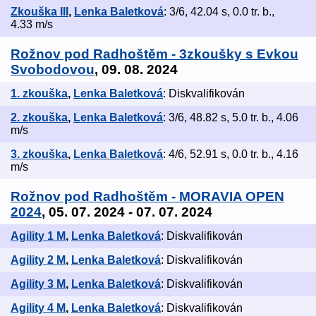
Zkouška III
,
Lenka Baletková
: 3/6, 42.04 s, 0.0 tr. b.,
4.33 m/s
Rožnov pod Radhoštěm - 3zkoušky s Evkou
Svobodovou
, 09. 08. 2024
1. zkouška
,
Lenka Baletková
: Diskvalifikován
2. zkouška
,
Lenka Baletková
: 3/6, 48.82 s, 5.0 tr. b., 4.06
m/s
3. zkouška
,
Lenka Baletková
: 4/6, 52.91 s, 0.0 tr. b., 4.16
m/s
Rožnov pod Radhoštěm - MORAVIA OPEN
2024
, 05. 07. 2024 - 07. 07. 2024
Agility 1 M
,
Lenka Baletková
: Diskvalifikován
Agility 2 M
,
Lenka Baletková
: Diskvalifikován
Agility 3 M
,
Lenka Baletková
: Diskvalifikován
Agility 4 M
,
Lenka Baletková
: Diskvalifikován