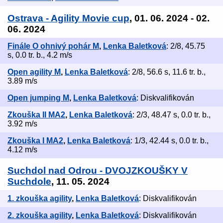
Ostrava - Agility Movie cup
, 01. 06. 2024 - 02.
06. 2024
Finále O ohnivý pohár M
,
Lenka Baletková
: 2/8, 45.75
s, 0.0 tr. b., 4.2 m/s
Open agility M
,
Lenka Baletková
: 2/8, 56.6 s, 11.6 tr. b.,
3.89 m/s
Open jumping M
,
Lenka Baletková
: Diskvalifikován
Zkouška II MA2
,
Lenka Baletková
: 2/3, 48.47 s, 0.0 tr. b.,
3.92 m/s
Zkouška I MA2
,
Lenka Baletková
: 1/3, 42.44 s, 0.0 tr. b.,
4.12 m/s
Suchdol nad Odrou - DVOJZKOUŠKY V
Suchdole
, 11. 05. 2024
1. zkouška agility
,
Lenka Baletková
: Diskvalifikován
2. zkouška agility
,
Lenka Baletková
: Diskvalifikován