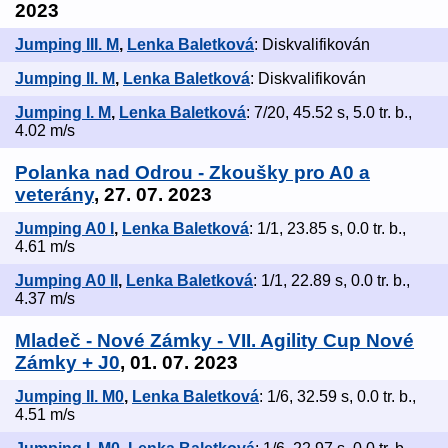
2023
Jumping III. M
,
Lenka Baletková
: Diskvalifikován
Jumping II. M
,
Lenka Baletková
: Diskvalifikován
Jumping I. M
,
Lenka Baletková
: 7/20, 45.52 s, 5.0 tr. b.,
4.02 m/s
Polanka nad Odrou - Zkoušky pro A0 a
veterány
, 27. 07. 2023
Jumping A0 I
,
Lenka Baletková
: 1/1, 23.85 s, 0.0 tr. b.,
4.61 m/s
Jumping A0 II
,
Lenka Baletková
: 1/1, 22.89 s, 0.0 tr. b.,
4.37 m/s
Mladeč - Nové Zámky - VII. Agility Cup Nové
Zámky + J0
, 01. 07. 2023
Jumping II. M0
,
Lenka Baletková
: 1/6, 32.59 s, 0.0 tr. b.,
4.51 m/s