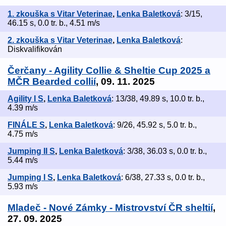
1. zkouška s Vitar Veterinae
,
Lenka Baletková
: 3/15,
46.15 s, 0.0 tr. b., 4.51 m/s
2. zkouška s Vitar Veterinae
,
Lenka Baletková
:
Diskvalifikován
Čerčany - Agility Collie & Sheltie Cup 2025 a
MČR Bearded collií
, 09. 11. 2025
Agility I S
,
Lenka Baletková
: 13/38, 49.89 s, 10.0 tr. b.,
4.39 m/s
FINÁLE S
,
Lenka Baletková
: 9/26, 45.92 s, 5.0 tr. b.,
4.75 m/s
Jumping II S
,
Lenka Baletková
: 3/38, 36.03 s, 0.0 tr. b.,
5.44 m/s
Jumping I S
,
Lenka Baletková
: 6/38, 27.33 s, 0.0 tr. b.,
5.93 m/s
Mladeč - Nové Zámky - Mistrovství ČR sheltií
,
27. 09. 2025