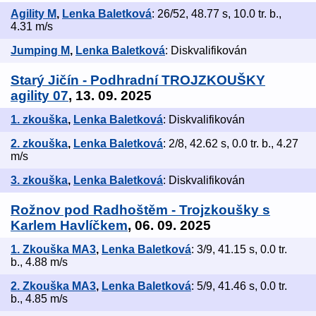
Agility M
,
Lenka Baletková
: 26/52, 48.77 s, 10.0 tr. b.,
4.31 m/s
Jumping M
,
Lenka Baletková
: Diskvalifikován
Starý Jičín - Podhradní TROJZKOUŠKY
agility 07
, 13. 09. 2025
1. zkouška
,
Lenka Baletková
: Diskvalifikován
2. zkouška
,
Lenka Baletková
: 2/8, 42.62 s, 0.0 tr. b., 4.27
m/s
3. zkouška
,
Lenka Baletková
: Diskvalifikován
Rožnov pod Radhoštěm - Trojzkoušky s
Karlem Havlíčkem
, 06. 09. 2025
1. Zkouška MA3
,
Lenka Baletková
: 3/9, 41.15 s, 0.0 tr.
b., 4.88 m/s
2. Zkouška MA3
,
Lenka Baletková
: 5/9, 41.46 s, 0.0 tr.
b., 4.85 m/s