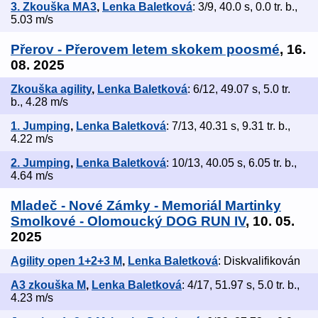
3. Zkouška MA3
,
Lenka Baletková
: 3/9, 40.0 s, 0.0 tr. b.,
5.03 m/s
Přerov - Přerovem letem skokem poosmé
, 16.
08. 2025
Zkouška agility
,
Lenka Baletková
: 6/12, 49.07 s, 5.0 tr.
b., 4.28 m/s
1. Jumping
,
Lenka Baletková
: 7/13, 40.31 s, 9.31 tr. b.,
4.22 m/s
2. Jumping
,
Lenka Baletková
: 10/13, 40.05 s, 6.05 tr. b.,
4.64 m/s
Mladeč - Nové Zámky - Memoriál Martinky
Smolkové - Olomoucký DOG RUN IV
, 10. 05.
2025
Agility open 1+2+3 M
,
Lenka Baletková
: Diskvalifikován
A3 zkouška M
,
Lenka Baletková
: 4/17, 51.97 s, 5.0 tr. b.,
4.23 m/s