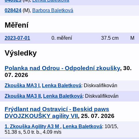
028424
(M)
,
Barbora Baletková
Měření
2023-07-01
0. měření
37.5 cm
M
Výsledky
Polanka nad Odrou - Odpolední zkoušky
, 30.
07. 2026
Zkouška MA3 I
,
Lenka Baletková
: Diskvalifikován
Zkouška MA3 II
,
Lenka Baletková
: Diskvalifikován
Frýdlant nad Ostravicí - Beskid paws
DVOJZKOUŠKY agility VII
, 25. 07. 2026
1. Zkouška Agility A3 M
,
Lenka Baletková
: 10/15,
51.38 s, 5.0 tr. b., 4.09 m/s