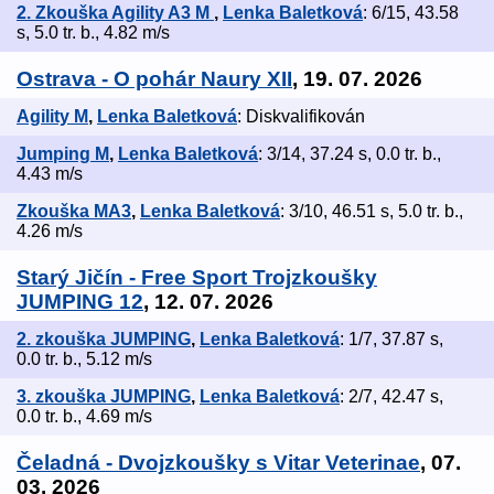
2. Zkouška Agility A3 M
,
Lenka Baletková
: 6/15, 43.58
s, 5.0 tr. b., 4.82 m/s
Ostrava - O pohár Naury XII
, 19. 07. 2026
Agility M
,
Lenka Baletková
: Diskvalifikován
Jumping M
,
Lenka Baletková
: 3/14, 37.24 s, 0.0 tr. b.,
4.43 m/s
Zkouška MA3
,
Lenka Baletková
: 3/10, 46.51 s, 5.0 tr. b.,
4.26 m/s
Starý Jičín - Free Sport Trojzkoušky
JUMPING 12
, 12. 07. 2026
2. zkouška JUMPING
,
Lenka Baletková
: 1/7, 37.87 s,
0.0 tr. b., 5.12 m/s
3. zkouška JUMPING
,
Lenka Baletková
: 2/7, 42.47 s,
0.0 tr. b., 4.69 m/s
Čeladná - Dvojzkoušky s Vitar Veterinae
, 07.
03. 2026