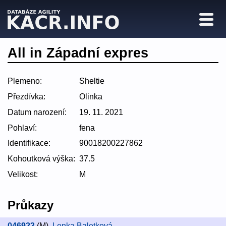
All in Západní expres
Plemeno:
Sheltie
Přezdívka:
Olinka
Datum narození:
19. 11. 2021
Pohlaví:
fena
Identifikace:
90018200227862
Kohoutková výška:
37.5
Velikost:
M
Průkazy
046923
(M)
,
Lenka Baletková