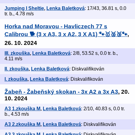
Jumping I Sheltie
,
Lenka Baletková
: 17/43, 36.81 s, 0.0
tr. b., 4.78 m/s
Horka nad Moravou - Havliczech 77 s
Calibrou 🐕 (3 x A3, 3 x A2, 3 X A1) 🐾🥇🥈🥉🐾
,
26. 10. 2024
III. zkouška
,
Lenka Baletková
: 2/8, 53.52 s, 0.0 tr. b.,
4.11 m/s
II. zkouška
,
Lenka Baletková
: Diskvalifikován
I. zkouška
,
Lenka Baletková
: Diskvalifikován
Žabeň - Žabeňský skokan - 3x A2 a 3x A3
, 20.
10. 2024
A3 1.zkouška M
,
Lenka Baletková
: 2/10, 40.83 s, 0.0 tr.
b., 4.53 m/s
A3 2.zkouška M
,
Lenka Baletková
: Diskvalifikován
A3 3.zkouška M
,
Lenka Baletková
: Diskvalifikován