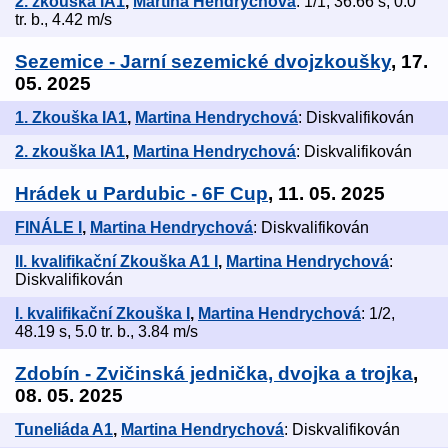
2. zkouška IA1
,
Martina Hendrychová
: 1/1, 36.66 s, 0.0
tr. b., 4.42 m/s
Sezemice - Jarní sezemické dvojzkoušky
, 17.
05. 2025
1. Zkouška IA1
,
Martina Hendrychová
: Diskvalifikován
2. zkouška IA1
,
Martina Hendrychová
: Diskvalifikován
Hrádek u Pardubic - 6F Cup
, 11. 05. 2025
FINÁLE I
,
Martina Hendrychová
: Diskvalifikován
II. kvalifikační Zkouška A1 I
,
Martina Hendrychová
:
Diskvalifikován
I. kvalifikační Zkouška I
,
Martina Hendrychová
: 1/2,
48.19 s, 5.0 tr. b., 3.84 m/s
Zdobín - Zvičinská jednička, dvojka a trojka
,
08. 05. 2025
Tuneliáda A1
,
Martina Hendrychová
: Diskvalifikován