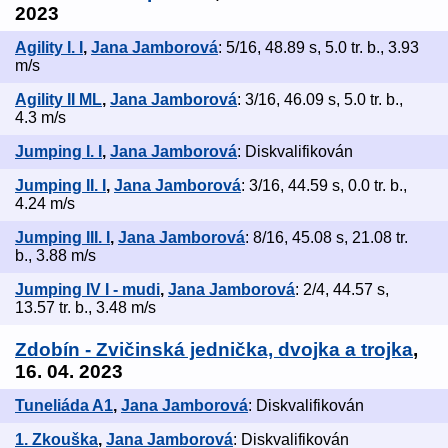
2023
Agility I. I
,
Jana Jamborová
: 5/16, 48.89 s, 5.0 tr. b., 3.93
m/s
Agility II ML
,
Jana Jamborová
: 3/16, 46.09 s, 5.0 tr. b.,
4.3 m/s
Jumping I. I
,
Jana Jamborová
: Diskvalifikován
Jumping II. I
,
Jana Jamborová
: 3/16, 44.59 s, 0.0 tr. b.,
4.24 m/s
Jumping III. I
,
Jana Jamborová
: 8/16, 45.08 s, 21.08 tr.
b., 3.88 m/s
Jumping IV I - mudi
,
Jana Jamborová
: 2/4, 44.57 s,
13.57 tr. b., 3.48 m/s
Zdobín - Zvičinská jednička, dvojka a trojka
,
16. 04. 2023
Tuneliáda A1
,
Jana Jamborová
: Diskvalifikován
1. Zkouška
,
Jana Jamborová
: Diskvalifikován