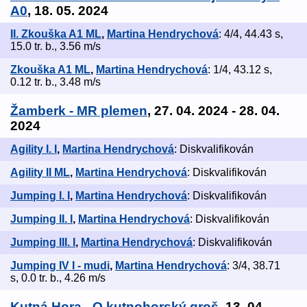
A0
, 18. 05. 2024
II. Zkouška A1 ML
,
Martina Hendrychová
: 4/4, 44.43 s,
15.0 tr. b., 3.56 m/s
Zkouška A1 ML
,
Martina Hendrychová
: 1/4, 43.12 s,
0.12 tr. b., 3.48 m/s
Žamberk - MR plemen
, 27. 04. 2024 - 28. 04.
2024
Agility I. I
,
Martina Hendrychová
: Diskvalifikován
Agility II ML
,
Martina Hendrychová
: Diskvalifikován
Jumping I. I
,
Martina Hendrychová
: Diskvalifikován
Jumping II. I
,
Martina Hendrychová
: Diskvalifikován
Jumping III. I
,
Martina Hendrychová
: Diskvalifikován
Jumping IV I - mudi
,
Martina Hendrychová
: 3/4, 38.71
s, 0.0 tr. b., 4.26 m/s
Kutná Hora - O kutnohorský groš
, 13. 04.