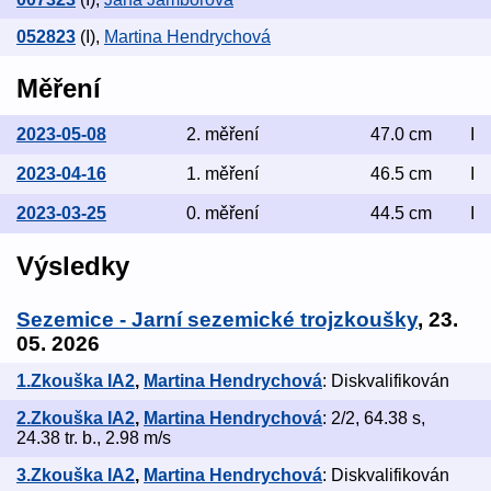
052823
(I)
,
Martina Hendrychová
Měření
2023-05-08
2. měření
47.0 cm
I
2023-04-16
1. měření
46.5 cm
I
2023-03-25
0. měření
44.5 cm
I
Výsledky
Sezemice - Jarní sezemické trojzkoušky
, 23.
05. 2026
1.Zkouška IA2
,
Martina Hendrychová
: Diskvalifikován
2.Zkouška IA2
,
Martina Hendrychová
: 2/2, 64.38 s,
24.38 tr. b., 2.98 m/s
3.Zkouška IA2
,
Martina Hendrychová
: Diskvalifikován