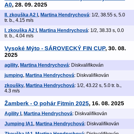
A0
, 28. 09. 2025
II. zkouška A2 I
,
Martina Hendrychová
: 1/2, 38.55 s, 5.0
tr. b., 4.15 m/s
I. zkouška A2 I
,
Martina Hendrychová
: 1/2, 38.33 s, 0.0
tr. b., 4.04 m/s
Vysoké Mýto - SÁROVECKÝ FIN CUP
, 30. 08.
2025
agility
,
Martina Hendrychová
: Diskvalifikován
jumping
,
Martina Hendrychová
: Diskvalifikován
zkoušky
,
Martina Hendrychová
: 1/2, 43.22 s, 5.0 tr. b.,
4.3 m/s
Žamberk - O pohár Fitmin 2025
, 16. 08. 2025
Agility I
,
Martina Hendrychová
: Diskvalifikován
Jumping IA1
,
Martina Hendrychová
: Diskvalifikován
Zkouška IA1
,
Martina Hendrychová
: Diskvalifikován