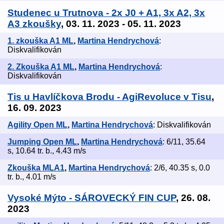
Studenec u Trutnova - 2x J0 + A1, 3x A2, 3x
A3 zkoušky
, 03. 11. 2023 - 05. 11. 2023
1. zkouška A1 ML
,
Martina Hendrychová
:
Diskvalifikován
2. Zkouška A1 ML
,
Martina Hendrychová
:
Diskvalifikován
Tis u Havlíčkova Brodu - AgiRevoluce v Tisu
,
16. 09. 2023
Agility Open ML
,
Martina Hendrychová
: Diskvalifikován
Jumping Open ML
,
Martina Hendrychová
: 6/11, 35.64
s, 10.64 tr. b., 4.43 m/s
Zkouška MLA1
,
Martina Hendrychová
: 2/6, 40.35 s, 0.0
tr. b., 4.01 m/s
Vysoké Mýto - SÁROVECKÝ FIN CUP
, 26. 08.
2023