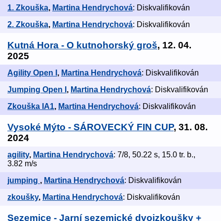
1. Zkouška
,
Martina Hendrychová
: Diskvalifikován
2. Zkouška
,
Martina Hendrychová
: Diskvalifikován
Kutná Hora - O kutnohorský groš
, 12. 04.
2025
Agility Open I
,
Martina Hendrychová
: Diskvalifikován
Jumping Open I
,
Martina Hendrychová
: Diskvalifikován
Zkouška IA1
,
Martina Hendrychová
: Diskvalifikován
Vysoké Mýto - SÁROVECKÝ FIN CUP
, 31. 08.
2024
agility
,
Martina Hendrychová
: 7/8, 50.22 s, 15.0 tr. b.,
3.82 m/s
jumping
,
Martina Hendrychová
: Diskvalifikován
zkoušky
,
Martina Hendrychová
: Diskvalifikován
Sezemice - Jarní sezemické dvojzkoušky +