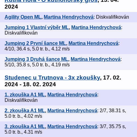
2024
Agility Open ML
,
Martina Hendrychová
: Diskvalifikován
Jumping 1 Vlastní výběr ML
,
Martina Hendrychová
:
Diskvalifikován
Jumping 2 První šance ML
,
Martina Hendrychová
:
4/10, 36.4 s, 5.0 tr. b., 4.12 m/s
Jumping 3 Druhá šance ML
,
Martina Hendrychová
:
5/10, 35.8 s, 5.0 tr. b., 4.19 m/s
Studenec u Trutnova - 3x zkoušky
, 17. 02.
2024 - 18. 02. 2024
1. zkouška A1 ML
,
Martina Hendrychová
:
Diskvalifikován
2. zkouška A1 ML
,
Martina Hendrychová
: 2/7, 38.31 s,
5.0 tr. b., 4.02 m/s
3. zkouška A1 ML
,
Martina Hendrychová
: 3/7, 35.75 s,
5.0 tr. b., 4.31 m/s