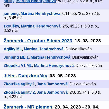
agility
,
Martina Hendrychová
: 5/11, 48.2 s, 5.2 tr. b., 4.05
m/s
jumping
,
Martina Hendrychová
: 6/11, 55.72 s, 27.72 tr.
b., 3.45 m/s
zkoušky
,
Martina Hendrychová
: 2/5, 45.23 s, 5.0 tr. b.,
3.52 m/s
Žamberk - O pohár Fitmin 2023
, 13. 08. 2023
Agility ML
,
Martina Hendrychová
: Diskvalifikován
Junping ML 1
,
Martina Hendrychová
: Diskvalifikován
Zkouška A1 ML
,
Martina Hendrychová
: Diskvalifikován
Jičín - Dvojzkoušky
, 08. 05. 2023
Zkouška agility 1
,
Jana Jamborová
: Diskvalifikován
Zkouška agility 2
,
Jana Jamborová
: 2/3, 35.74 s, 5.0 tr.
b., 4.22 m/s
Žamberk - MR plemen
, 29. 04. 2023 - 30. 04.