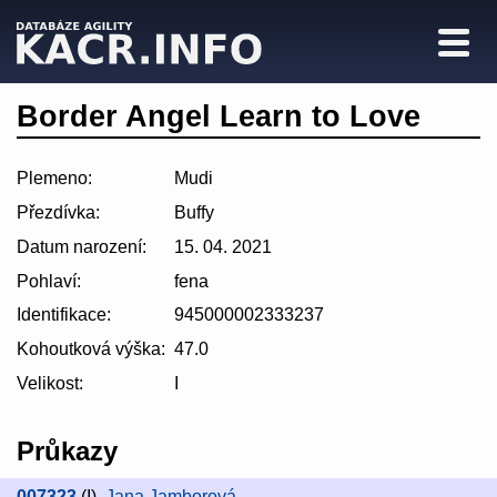
Border Angel Learn to Love
Plemeno:
Mudi
Přezdívka:
Buffy
Datum narození:
15. 04. 2021
Pohlaví:
fena
Identifikace:
945000002333237
Kohoutková výška:
47.0
Velikost:
I
Průkazy
007323
(I)
,
Jana Jamborová