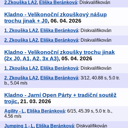
2.Zkouška LA2
,
Eliška Beránková
: Diskvalifikován
Kladno - Velikonoční zkouškový nášup
trochu jinak + J0
, 06. 04. 2026
1. Zkouška LA2
,
Eliška Beránková
: Diskvalifikován
2. Zkouška LA2
,
Eliška Beránková
: Diskvalifikován
Kladno - Velikonoční zkoušky trochu jinak
(2x J0, A1, A2, 3x A3)
, 05. 04. 2026
1. Zkouška LA2
,
Eliška Beránková
: Diskvalifikován
2. Zkouška LA2
,
Eliška Beránková
: 3/12, 40.88 s, 5.0 tr.
b., 5.04 m/s
Kladno - Jarní Open Párty + tradiční soutěž
trojic
, 21. 03. 2026
Agility - L
,
Eliška Beránková
: 6/15, 45.39 s, 5.0 tr. b.,
4.56 m/s
Jumping 1 - L
,
Eliška Beránková
: Diskvalifikován