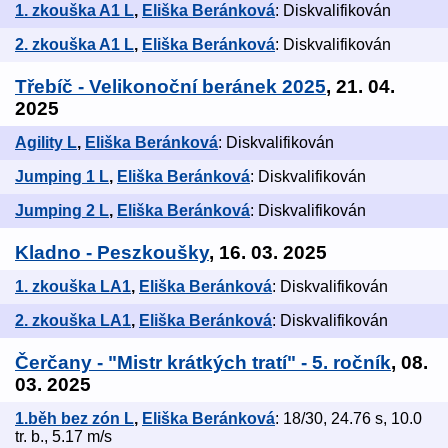
1. zkouška A1 L
,
Eliška Beránková
: Diskvalifikován
2. zkouška A1 L
,
Eliška Beránková
: Diskvalifikován
Třebíč - Velikonoční beránek 2025
, 21. 04.
2025
Agility L
,
Eliška Beránková
: Diskvalifikován
Jumping 1 L
,
Eliška Beránková
: Diskvalifikován
Jumping 2 L
,
Eliška Beránková
: Diskvalifikován
Kladno - Peszkoušky
, 16. 03. 2025
1. zkouška LA1
,
Eliška Beránková
: Diskvalifikován
2. zkouška LA1
,
Eliška Beránková
: Diskvalifikován
Čerčany - "Mistr krátkých tratí" - 5. ročník
, 08.
03. 2025
1.běh bez zón L
,
Eliška Beránková
: 18/30, 24.76 s, 10.0
tr. b., 5.17 m/s