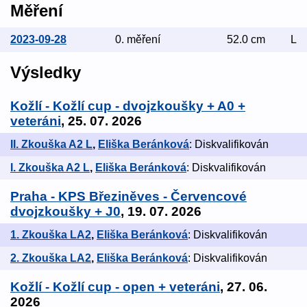
Měření
2023-09-28
0. měření
52.0 cm
L
Výsledky
Kožlí - Kožlí cup - dvojzkoušky + A0 +
veteráni
, 25. 07. 2026
II. Zkouška A2 L
,
Eliška Beránková
: Diskvalifikován
I. Zkouška A2 L
,
Eliška Beránková
: Diskvalifikován
Praha - KPS Březiněves - Červencové
dvojzkoušky + J0
, 19. 07. 2026
1. Zkouška LA2
,
Eliška Beránková
: Diskvalifikován
2. Zkouška LA2
,
Eliška Beránková
: Diskvalifikován
Kožlí - Kožlí cup - open + veteráni
, 27. 06.
2026