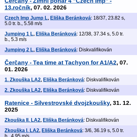
Čerčany - Zimní pohár 4 "Czech Imp" -
13.ročník
, 07. 02. 2026
Czech Imp Jump L
,
Eliška Beránková
: 18/37, 23.82 s,
5.0 tr. b., 5.58 m/s
Jumping 1 L
,
Eliška Beránková
: 12/38, 37.34 s, 5.0 tr.
b., 5.3 m/s
Jumping 2 L
,
Eliška Beránková
: Diskvalifikován
Čerčany - Tea time at Tachyon for A1/A2
, 07.
01. 2026
1. Zkouška LA2
,
Eliška Beránková
: Diskvalifikován
2. Zkouška LA2
,
Eliška Beránková
: Diskvalifikován
Ratenice - Silvestrovské dvojzkoušky
, 31. 12.
2025
Zkouška II. LA2
,
Eliška Beránková
: Diskvalifikován
Zkouška I. LA2
,
Eliška Beránková
: 3/6, 36.19 s, 5.0 tr.
b., 4.95 m/s