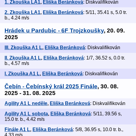
1. Zkouška LA1
,
Eliška Beránková
: Diskvalifikován
2. Zkouška LA1
,
Eliška Beránková
: 5/11, 35.41 s, 5.0 tr.
b., 4.24 m/s
Hrádek u Pardubic - 6F Trojzkoušky
, 20. 09.
2025
III. Zkouška A1 L
,
Eliška Beránková
: Diskvalifikován
II. Zkouška A1 L
,
Eliška Beránková
: 1/7, 36.52 s, 0.0 tr.
b., 4.57 m/s
I. Zkouška A1 L
,
Eliška Beránková
: Diskvalifikován
Čebín - Čebínský král 2025 Finále
, 30. 08.
2025 - 31. 08. 2025
Agility A1 L neděle
,
Eliška Beránková
: Diskvalifikován
Agility A1 L sobota
,
Eliška Beránková
: 5/11, 39.56 s,
15.0 tr. b., 4.42 m/s
Finále A1 L
,
Eliška Beránková
: 5/8, 36.95 s, 10.0 tr. b.,
4.33 m/s