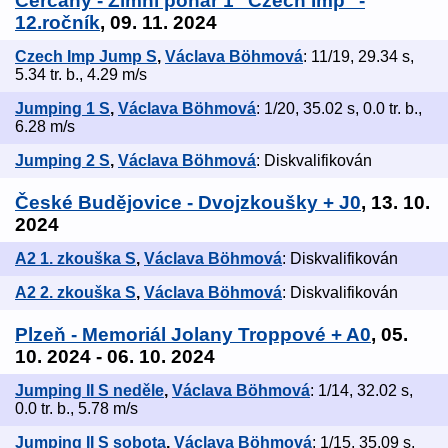
Čerčany - Zimní pohár 1 "Czech Imp" -
12.ročník
, 09. 11. 2024
Czech Imp Jump S
,
Václava Böhmová
: 11/19, 29.34 s,
5.34 tr. b., 4.29 m/s
Jumping 1 S
,
Václava Böhmová
: 1/20, 35.02 s, 0.0 tr. b.,
6.28 m/s
Jumping 2 S
,
Václava Böhmová
: Diskvalifikován
České Budějovice - Dvojzkoušky + J0
, 13. 10.
2024
A2 1. zkouška S
,
Václava Böhmová
: Diskvalifikován
A2 2. zkouška S
,
Václava Böhmová
: Diskvalifikován
Plzeň - Memoriál Jolany Troppové + A0
, 05.
10. 2024 - 06. 10. 2024
Jumping II S neděle
,
Václava Böhmová
: 1/14, 32.02 s,
0.0 tr. b., 5.78 m/s
Jumping II S sobota
,
Václava Böhmová
: 1/15, 35.09 s,