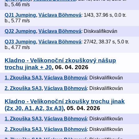
b., 5.46 m/s
QJ1 Jumping
,
Václava Böhmová
: 1/43, 37.96 s, 0.0 tr.
b., 5.77 m/s
QJ2 Jumping
,
Václava Böhmová
: Diskvalifikován
QJ3 Jumping
,
Václava Böhmová
: 27/42, 38.37 s, 5.0 tr.
b., 4.77 m/s
Kladno - Velikonoční zkouškový nášup
trochu jinak + J0
, 06. 04. 2026
1. Zkouška SA3
,
Václava Böhmová
: Diskvalifikován
2. Zkouška SA3
,
Václava Böhmová
: Diskvalifikován
Kladno - Velikonoční zkoušky trochu jinak
(2x J0, A1, A2, 3x A3)
, 05. 04. 2026
1. Zkouška SA3
,
Václava Böhmová
: Diskvalifikován
2. Zkouška SA3
,
Václava Böhmová
: Diskvalifikován