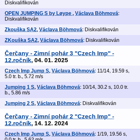
Diskvalifikován
OPEN JUMPING S by Løype
,
Václava Böhmová
:
Diskvalifikován
Zkouška SA2
,
Václava Böhmová
: Diskvalifikován
ZKouška SA2
,
Václava Böhmová
: Diskvalifikován
Čerčany - Zimní pohár 3 "Czech Imp" -
12.ročník
, 04. 01. 2025
Czech Imp Jump S
,
Václava Böhmová
: 11/14, 19.59 s,
5.0 tr. b., 5.72 m/s
Jumping 1 S
,
Václava Böhmová
: 10/14, 30.2 s, 10.0 tr.
b., 5.86 m/s
Jumping 2 S
,
Václava Böhmová
: Diskvalifikován
Čerčany - Zimní pohár 2 "Czech Imp" -
12.ročník
, 14. 12. 2024
Czech Imp Jump S
,
Václava Böhmová
: 1/19, 19.56 s,
0.0 tr. b., 5.62 m/s