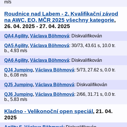
m/s
Roudnice nad Labem - 2. Kvalifikační závod
na AWC, EO, MČR 2025 všechny kategorie
,
26. 04. 2025 - 27. 04. 2025
QA4 Agility
,
Václava Böhmová
: Diskvalifikován
QA5 Agility
,
Václava Böhmová
: 30/73, 43.61 s, 10.0 tr.
b., 4.93 m/s
QA6 Agility
,
Václava Böhmová
: Diskvalifikován
QJ4 Jumping
,
Václava Böhmová
: 5/73, 27.62 s, 0.0 tr.
b., 6.08 m/s
QJ5 Jumping
,
Václava Böhmová
: Diskvalifikován
QJ6 Jumping
,
Václava Böhmová
: 2/66, 31.71 s, 0.0 tr.
b., 5.83 m/s
Kladno - Velikonoční open speciál
, 21. 04.
2025