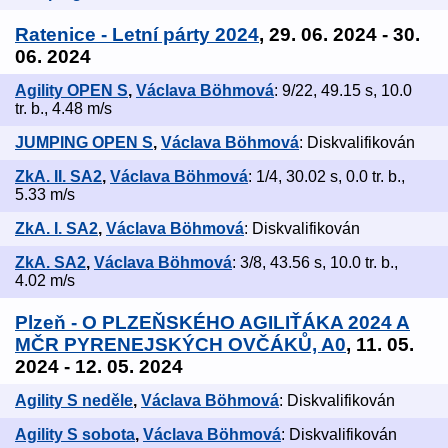
Ratenice - Letní párty 2024
, 29. 06. 2024 - 30.
06. 2024
Agility OPEN S
,
Václava Böhmová
: 9/22, 49.15 s, 10.0
tr. b., 4.48 m/s
JUMPING OPEN S
,
Václava Böhmová
: Diskvalifikován
ZkA. II. SA2
,
Václava Böhmová
: 1/4, 30.02 s, 0.0 tr. b.,
5.33 m/s
ZkA. I. SA2
,
Václava Böhmová
: Diskvalifikován
ZkA. SA2
,
Václava Böhmová
: 3/8, 43.56 s, 10.0 tr. b.,
4.02 m/s
Plzeň - O PLZEŇSKÉHO AGILIŤÁKA 2024 A
MČR PYRENEJSKÝCH OVČÁKŮ, A0
, 11. 05.
2024 - 12. 05. 2024
Agility S neděle
,
Václava Böhmová
: Diskvalifikován
Agility S sobota
,
Václava Böhmová
: Diskvalifikován