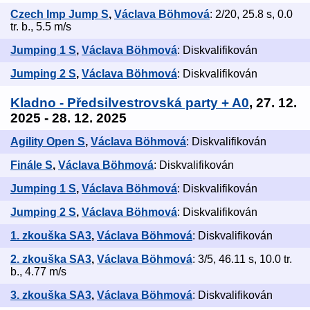
Czech Imp Jump S
,
Václava Böhmová
: 2/20, 25.8 s, 0.0
tr. b., 5.5 m/s
Jumping 1 S
,
Václava Böhmová
: Diskvalifikován
Jumping 2 S
,
Václava Böhmová
: Diskvalifikován
Kladno - Předsilvestrovská party + A0
, 27. 12.
2025 - 28. 12. 2025
Agility Open S
,
Václava Böhmová
: Diskvalifikován
Finále S
,
Václava Böhmová
: Diskvalifikován
Jumping 1 S
,
Václava Böhmová
: Diskvalifikován
Jumping 2 S
,
Václava Böhmová
: Diskvalifikován
1. zkouška SA3
,
Václava Böhmová
: Diskvalifikován
2. zkouška SA3
,
Václava Böhmová
: 3/5, 46.11 s, 10.0 tr.
b., 4.77 m/s
3. zkouška SA3
,
Václava Böhmová
: Diskvalifikován