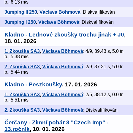
b., 6.13 m/s
Jumping II 250
,
Václava Böhmová
: Diskvalifikován
Jumping I 250
,
Václava Böhmová
: Diskvalifikován
Kladno - Lednové zkoušky trochu jinak + J0
,
18. 01. 2026
1. Zkouška SA3
,
Václava Böhmová
: 4/9, 39.43 s, 5.0 tr.
b., 5.38 m/s
2. Zkouška SA3
,
Václava Böhmová
: 2/9, 37.31 s, 5.0 tr.
b., 5.44 m/s
Kladno - Peszkoušky
, 17. 01. 2026
1. Zkouška SA3
,
Václava Böhmová
: 2/5, 38.12 s, 0.0 tr.
b., 5.51 m/s
2. Zkouška SA3
,
Václava Böhmová
: Diskvalifikován
Čerčany - Zimní pohár 3 "Czech Imp" -
13.ročník
, 10. 01. 2026