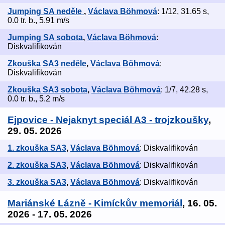
Jumping SA neděle
,
Václava Böhmová
: 1/12, 31.65 s,
0.0 tr. b., 5.91 m/s
Jumping SA sobota
,
Václava Böhmová
:
Diskvalifikován
Zkouška SA3 neděle
,
Václava Böhmová
:
Diskvalifikován
Zkouška SA3 sobota
,
Václava Böhmová
: 1/7, 42.28 s,
0.0 tr. b., 5.2 m/s
Ejpovice - Nejaknyt speciál A3 - trojzkoušky
,
29. 05. 2026
1. zkouška SA3
,
Václava Böhmová
: Diskvalifikován
2. zkouška SA3
,
Václava Böhmová
: Diskvalifikován
3. zkouška SA3
,
Václava Böhmová
: Diskvalifikován
Mariánské Lázně - Kimíckův memoriál
, 16. 05.
2026 - 17. 05. 2026