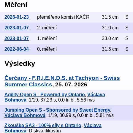
Měření
2026-01-23
přeměřeno komisí KAČR
31.5 cm
S
2023-01-07
2. měření
31.0 cm
S
2023-01-07
1. měření
33.0 cm
S
2022-06-04
0. měření
31.5 cm
S
Výsledky
Čerčany - F.R.I.E.N.D.S. at Tachyon - Swiss
Summer Classics
, 25. 07. 2026
Agility Open S - Powered by Ontario
,
Václava
Böhmová
: 1/19, 37.23 s, 0.0 tr. b., 5.56 m/s
Jumping Open S - Sponsored by Sweet Energy
,
Václava Böhmová
: 1/19, 30.99 s, 0.0 tr. b., 5.81 m/s
Zkouška SA3 - 100% síly s Ontario
,
Václava
Böhmová
: Diskvalifikován