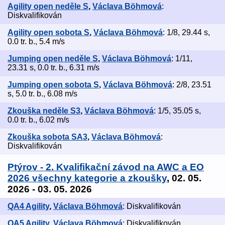
Agility open neděle S
,
Václava Böhmová
:
Diskvalifikován
Agility open sobota S
,
Václava Böhmová
: 1/8, 29.44 s,
0.0 tr. b., 5.4 m/s
Jumping open neděle S
,
Václava Böhmová
: 1/11,
23.31 s, 0.0 tr. b., 6.31 m/s
Jumping open sobota S
,
Václava Böhmová
: 2/8, 23.51
s, 5.0 tr. b., 6.08 m/s
Zkouška neděle S3
,
Václava Böhmová
: 1/5, 35.05 s,
0.0 tr. b., 6.02 m/s
Zkouška sobota SA3
,
Václava Böhmová
:
Diskvalifikován
Ptýrov - 2. Kvalifikační závod na AWC a EO
2026 všechny kategorie a zkoušky
, 02. 05.
2026 - 03. 05. 2026
QA4 Agility
,
Václava Böhmová
: Diskvalifikován
QA5 Agility
,
Václava Böhmová
: Diskvalifikován