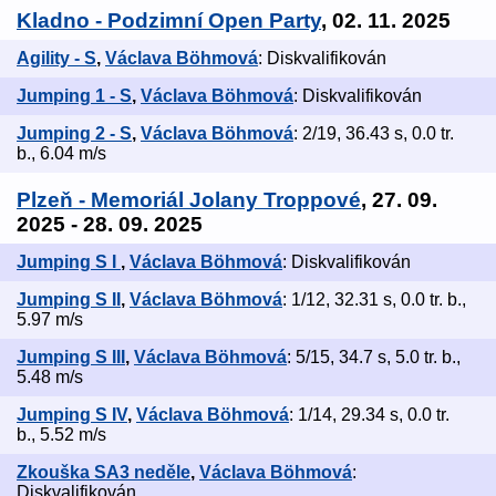
Kladno - Podzimní Open Party
, 02. 11. 2025
Agility - S
,
Václava Böhmová
: Diskvalifikován
Jumping 1 - S
,
Václava Böhmová
: Diskvalifikován
Jumping 2 - S
,
Václava Böhmová
: 2/19, 36.43 s, 0.0 tr.
b., 6.04 m/s
Plzeň - Memoriál Jolany Troppové
, 27. 09.
2025 - 28. 09. 2025
Jumping S I
,
Václava Böhmová
: Diskvalifikován
Jumping S II
,
Václava Böhmová
: 1/12, 32.31 s, 0.0 tr. b.,
5.97 m/s
Jumping S III
,
Václava Böhmová
: 5/15, 34.7 s, 5.0 tr. b.,
5.48 m/s
Jumping S IV
,
Václava Böhmová
: 1/14, 29.34 s, 0.0 tr.
b., 5.52 m/s
Zkouška SA3 neděle
,
Václava Böhmová
:
Diskvalifikován