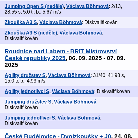
Jumping Open S (neděle)
,
Václava Böhmová
: 2/13,
28.55 s, 5.0 tr. b., 5.67 m/s
Zkouška A3 S
,
Václava Böhmová
: Diskvalifikován
Zkouška A3 S (neděle)
,
Václava Böhmová
:
Diskvalifikován
Roudnice nad Labem - BRIT Mistrovství
České republiky 2025
, 06. 09. 2025 - 07. 09.
2025
Agility družstev S
,
Václava Böhmová
: 31/40, 41.98 s,
15.0 tr. b., 4.93 m/s
Agility jednotlivci S
,
Václava Böhmová
: Diskvalifikován
Jumping družstev S
,
Václava Böhmová
:
Diskvalifikován
Jumping jednotlivci S
,
Václava Böhmová
:
Diskvalifikován
České Budějovice - Dvojzkoušky + J0
, 24. 08.