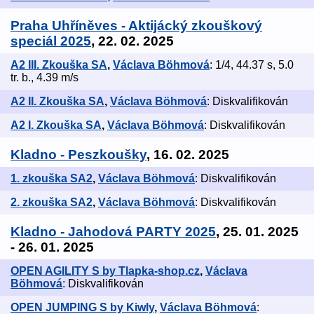
Praha Uhříněves - Aktijácký zkouškový
speciál 2025
, 22. 02. 2025
A2 III. Zkouška SA
,
Václava Böhmová
: 1/4, 44.37 s, 5.0
tr. b., 4.39 m/s
A2 II. Zkouška SA
,
Václava Böhmová
: Diskvalifikován
A2 I. Zkouška SA
,
Václava Böhmová
: Diskvalifikován
Kladno - Peszkoušky
, 16. 02. 2025
1. zkouška SA2
,
Václava Böhmová
: Diskvalifikován
2. zkouška SA2
,
Václava Böhmová
: Diskvalifikován
Kladno - Jahodová PARTY 2025
, 25. 01. 2025
- 26. 01. 2025
OPEN AGILITY S by Tlapka-shop.cz
,
Václava
Böhmová
: Diskvalifikován
OPEN JUMPING S by Kiwly
,
Václava Böhmová
: