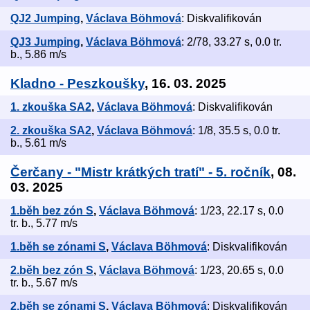
QJ2 Jumping
,
Václava Böhmová
: Diskvalifikován
QJ3 Jumping
,
Václava Böhmová
: 2/78, 33.27 s, 0.0 tr.
b., 5.86 m/s
Kladno - Peszkoušky
, 16. 03. 2025
1. zkouška SA2
,
Václava Böhmová
: Diskvalifikován
2. zkouška SA2
,
Václava Böhmová
: 1/8, 35.5 s, 0.0 tr.
b., 5.61 m/s
Čerčany - "Mistr krátkých tratí" - 5. ročník
, 08.
03. 2025
1.běh bez zón S
,
Václava Böhmová
: 1/23, 22.17 s, 0.0
tr. b., 5.77 m/s
1.běh se zónami S
,
Václava Böhmová
: Diskvalifikován
2.běh bez zón S
,
Václava Böhmová
: 1/23, 20.65 s, 0.0
tr. b., 5.67 m/s
2.běh se zónami S
,
Václava Böhmová
: Diskvalifikován