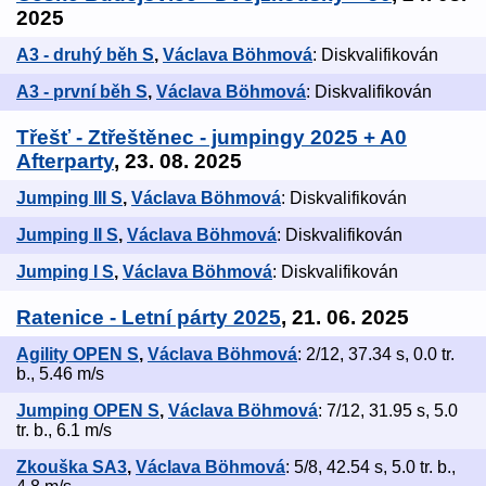
2025
A3 - druhý běh S
,
Václava Böhmová
: Diskvalifikován
A3 - první běh S
,
Václava Böhmová
: Diskvalifikován
Třešť - Ztřeštěnec - jumpingy 2025 + A0
Afterparty
, 23. 08. 2025
Jumping III S
,
Václava Böhmová
: Diskvalifikován
Jumping II S
,
Václava Böhmová
: Diskvalifikován
Jumping I S
,
Václava Böhmová
: Diskvalifikován
Ratenice - Letní párty 2025
, 21. 06. 2025
Agility OPEN S
,
Václava Böhmová
: 2/12, 37.34 s, 0.0 tr.
b., 5.46 m/s
Jumping OPEN S
,
Václava Böhmová
: 7/12, 31.95 s, 5.0
tr. b., 6.1 m/s
Zkouška SA3
,
Václava Böhmová
: 5/8, 42.54 s, 5.0 tr. b.,