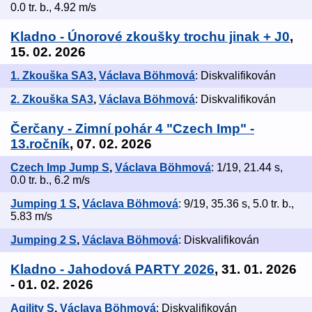
0.0 tr. b., 4.92 m/s
Kladno - Únorové zkoušky trochu jinak + J0
,
15. 02. 2026
1. Zkouška SA3
,
Václava Böhmová
: Diskvalifikován
2. Zkouška SA3
,
Václava Böhmová
: Diskvalifikován
Čerčany - Zimní pohár 4 "Czech Imp" -
13.ročník
, 07. 02. 2026
Czech Imp Jump S
,
Václava Böhmová
: 1/19, 21.44 s,
0.0 tr. b., 6.2 m/s
Jumping 1 S
,
Václava Böhmová
: 9/19, 35.36 s, 5.0 tr. b.,
5.83 m/s
Jumping 2 S
,
Václava Böhmová
: Diskvalifikován
Kladno - Jahodová PARTY 2026
, 31. 01. 2026
- 01. 02. 2026
Agility S
,
Václava Böhmová
: Diskvalifikován