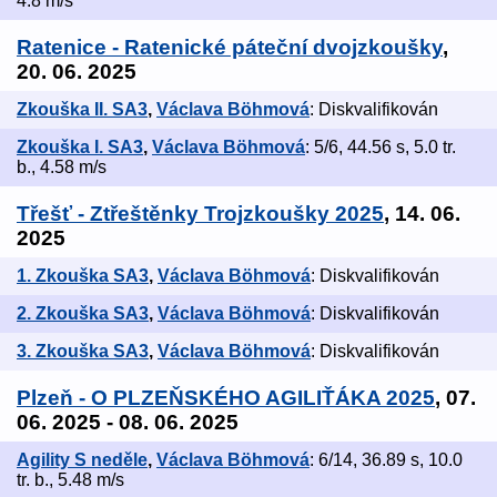
4.8 m/s
Ratenice - Ratenické páteční dvojzkoušky
,
20. 06. 2025
Zkouška II. SA3
,
Václava Böhmová
: Diskvalifikován
Zkouška I. SA3
,
Václava Böhmová
: 5/6, 44.56 s, 5.0 tr.
b., 4.58 m/s
Třešť - Ztřeštěnky Trojzkoušky 2025
, 14. 06.
2025
1. Zkouška SA3
,
Václava Böhmová
: Diskvalifikován
2. Zkouška SA3
,
Václava Böhmová
: Diskvalifikován
3. Zkouška SA3
,
Václava Böhmová
: Diskvalifikován
Plzeň - O PLZEŇSKÉHO AGILIŤÁKA 2025
, 07.
06. 2025 - 08. 06. 2025
Agility S neděle
,
Václava Böhmová
: 6/14, 36.89 s, 10.0
tr. b., 5.48 m/s