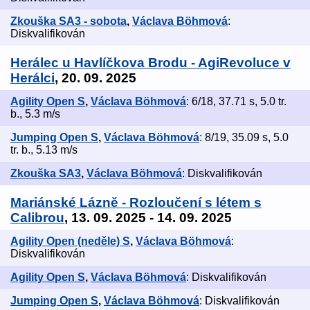
Zkouška SA3 - sobota
,
Václava Böhmová
:
Diskvalifikován
Herálec u Havlíčkova Brodu - AgiRevoluce v
Herálci
, 20. 09. 2025
Agility Open S
,
Václava Böhmová
: 6/18, 37.71 s, 5.0 tr.
b., 5.3 m/s
Jumping Open S
,
Václava Böhmová
: 8/19, 35.09 s, 5.0
tr. b., 5.13 m/s
Zkouška SA3
,
Václava Böhmová
: Diskvalifikován
Mariánské Lázně - Rozloučení s létem s
Calibrou
, 13. 09. 2025 - 14. 09. 2025
Agility Open (neděle) S
,
Václava Böhmová
:
Diskvalifikován
Agility Open S
,
Václava Böhmová
: Diskvalifikován
Jumping Open S
,
Václava Böhmová
: Diskvalifikován