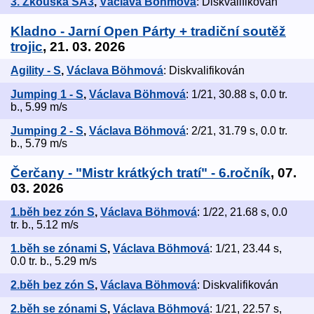
3. Zkouška SA3
,
Václava Böhmová
: Diskvalifikován
Kladno - Jarní Open Párty + tradiční soutěž
trojic
, 21. 03. 2026
Agility - S
,
Václava Böhmová
: Diskvalifikován
Jumping 1 - S
,
Václava Böhmová
: 1/21, 30.88 s, 0.0 tr.
b., 5.99 m/s
Jumping 2 - S
,
Václava Böhmová
: 2/21, 31.79 s, 0.0 tr.
b., 5.79 m/s
Čerčany - "Mistr krátkých tratí" - 6.ročník
, 07.
03. 2026
1.běh bez zón S
,
Václava Böhmová
: 1/22, 21.68 s, 0.0
tr. b., 5.12 m/s
1.běh se zónami S
,
Václava Böhmová
: 1/21, 23.44 s,
0.0 tr. b., 5.29 m/s
2.běh bez zón S
,
Václava Böhmová
: Diskvalifikován
2.běh se zónami S
,
Václava Böhmová
: 1/21, 22.57 s,