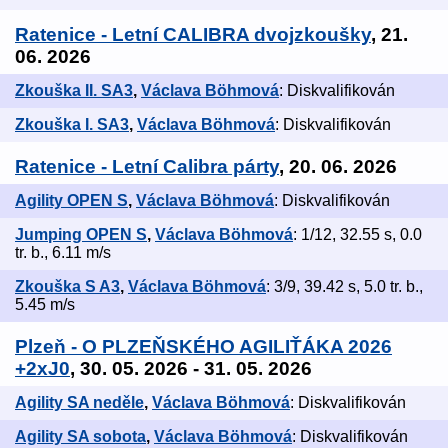
Ratenice - Letní CALIBRA dvojzkoušky
, 21.
06. 2026
Zkouška II. SA3
,
Václava Böhmová
: Diskvalifikován
Zkouška I. SA3
,
Václava Böhmová
: Diskvalifikován
Ratenice - Letní Calibra párty
, 20. 06. 2026
Agility OPEN S
,
Václava Böhmová
: Diskvalifikován
Jumping OPEN S
,
Václava Böhmová
: 1/12, 32.55 s, 0.0
tr. b., 6.11 m/s
Zkouška S A3
,
Václava Böhmová
: 3/9, 39.42 s, 5.0 tr. b.,
5.45 m/s
Plzeň - O PLZEŇSKÉHO AGILIŤÁKA 2026
+2xJ0
, 30. 05. 2026 - 31. 05. 2026
Agility SA neděle
,
Václava Böhmová
: Diskvalifikován
Agility SA sobota
,
Václava Böhmová
: Diskvalifikován