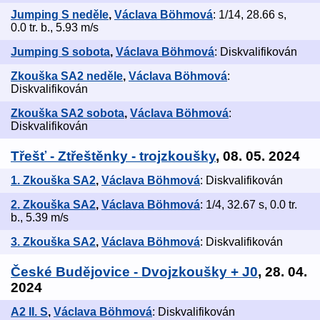
Jumping S neděle
,
Václava Böhmová
: 1/14, 28.66 s,
0.0 tr. b., 5.93 m/s
Jumping S sobota
,
Václava Böhmová
: Diskvalifikován
Zkouška SA2 neděle
,
Václava Böhmová
:
Diskvalifikován
Zkouška SA2 sobota
,
Václava Böhmová
:
Diskvalifikován
Třešť - Ztřeštěnky - trojzkoušky
, 08. 05. 2024
1. Zkouška SA2
,
Václava Böhmová
: Diskvalifikován
2. Zkouška SA2
,
Václava Böhmová
: 1/4, 32.67 s, 0.0 tr.
b., 5.39 m/s
3. Zkouška SA2
,
Václava Böhmová
: Diskvalifikován
České Budějovice - Dvojzkoušky + J0
, 28. 04.
2024
A2 II. S
,
Václava Böhmová
: Diskvalifikován