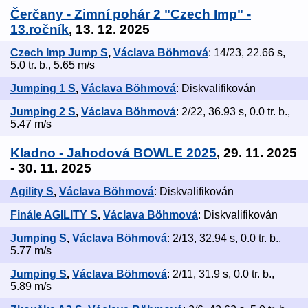
Čerčany - Zimní pohár 2 "Czech Imp" -
13.ročník
, 13. 12. 2025
Czech Imp Jump S
,
Václava Böhmová
: 14/23, 22.66 s,
5.0 tr. b., 5.65 m/s
Jumping 1 S
,
Václava Böhmová
: Diskvalifikován
Jumping 2 S
,
Václava Böhmová
: 2/22, 36.93 s, 0.0 tr. b.,
5.47 m/s
Kladno - Jahodová BOWLE 2025
, 29. 11. 2025
- 30. 11. 2025
Agility S
,
Václava Böhmová
: Diskvalifikován
Finále AGILITY S
,
Václava Böhmová
: Diskvalifikován
Jumping S
,
Václava Böhmová
: 2/13, 32.94 s, 0.0 tr. b.,
5.77 m/s
Jumping S
,
Václava Böhmová
: 2/11, 31.9 s, 0.0 tr. b.,
5.89 m/s