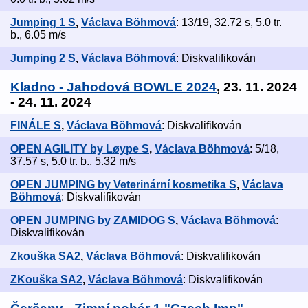
Jumping 1 S
,
Václava Böhmová
: 13/19, 32.72 s, 5.0 tr.
b., 6.05 m/s
Jumping 2 S
,
Václava Böhmová
: Diskvalifikován
Kladno - Jahodová BOWLE 2024
, 23. 11. 2024
- 24. 11. 2024
FINÁLE S
,
Václava Böhmová
: Diskvalifikován
OPEN AGILITY by Løype S
,
Václava Böhmová
: 5/18,
37.57 s, 5.0 tr. b., 5.32 m/s
OPEN JUMPING by Veterinární kosmetika S
,
Václava
Böhmová
: Diskvalifikován
OPEN JUMPING by ZAMIDOG S
,
Václava Böhmová
:
Diskvalifikován
Zkouška SA2
,
Václava Böhmová
: Diskvalifikován
ZKouška SA2
,
Václava Böhmová
: Diskvalifikován