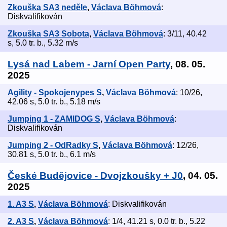
Zkouška SA3 neděle
,
Václava Böhmová
:
Diskvalifikován
Zkouška SA3 Sobota
,
Václava Böhmová
: 3/11, 40.42
s, 5.0 tr. b., 5.32 m/s
Lysá nad Labem - Jarní Open Party
, 08. 05.
2025
Agility - Spokojenypes S
,
Václava Böhmová
: 10/26,
42.06 s, 5.0 tr. b., 5.18 m/s
Jumping 1 - ZAMIDOG S
,
Václava Böhmová
:
Diskvalifikován
Jumping 2 - OdRadky S
,
Václava Böhmová
: 12/26,
30.81 s, 5.0 tr. b., 6.1 m/s
České Budějovice - Dvojzkoušky + J0
, 04. 05.
2025
1. A3 S
,
Václava Böhmová
: Diskvalifikován
2. A3 S
,
Václava Böhmová
: 1/4, 41.21 s, 0.0 tr. b., 5.22