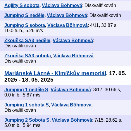
Agility S sobota
,
Václava Böhmová
: Diskvalifikován
Jumping S neděle
,
Václava Böhmová
: Diskvalifikován
Jumping S sobota
,
Václava Böhmová
: 4/11, 33.87 s,
10.0 tr. b., 5.26 m/s
Zkouška SA3 neděle
,
Václava Böhmová
:
Diskvalifikován
Zkouška SA3 sobota
,
Václava Böhmová
:
Diskvalifikován
Mariánské Lázně - Kimíčkův memoriál
, 17. 05.
2025 - 18. 05. 2025
Jumping 1 neděle S
,
Václava Böhmová
: 3/17, 30.66 s,
0.0 tr. b., 5.87 m/s
Jumping 1 sobota S
,
Václava Böhmová
:
Diskvalifikován
Jumping 2 Sobota S
,
Václava Böhmová
: 7/15, 28.62 s,
5.0 tr. b., 5.94 m/s