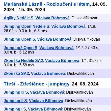
Mariánské Lázně - Rozloučení s létem
, 14. 09.
2024 - 15. 09. 2024
Agility Neděle S
,
Václava Böhmová
: Diskvalifikován
Jumping Open Neděle S
,
Václava Böhmová
: 1/19,
26.02 s, 0.0 tr. b., 6.3 m/s
Jumping Open S
,
Václava Böhmová
: Diskvalifikován
Jumping2 Open S
,
Václava Böhmová
: 1/17, 27.43 s,
0.0 tr. b., 6.12 m/s
Zkouška Neděle SA2
,
Václava Böhmová
: 1/4, 31.72 s,
0.0 tr. b., 5.58 m/s
Zkouška SA2
,
Václava Böhmová
: Diskvalifikován
Třešť - Ztřeštěnec - jumpingy
, 24. 08. 2024
Jumping III S
,
Václava Böhmová
: Diskvalifikován
Jumping II S
,
Václava Böhmová
: Diskvalifikován
Jumping I S
,
Václava Böhmová
: Diskvalifikován