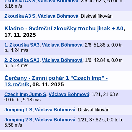
Zkouška A3 S
,
Václava Böhmová
: 2/6, 42.62 s, 5.0 tr. b.,
5.16 m/s
Zkouška A3 S
,
Václava Böhmová
: Diskvalifikován
Kladno - Sváteční zkoušky trochu jinak + A0
,
17. 11. 2025
1. Zkouška SA3
,
Václava Böhmová
: 2/6, 51.88 s, 0.0 tr.
b., 4.24 m/s
2. Zkouška SA3
,
Václava Böhmová
: 1/6, 42.84 s, 0.0 tr.
b., 5.14 m/s
Čerčany - Zimní pohár 1 "Czech Imp" -
13.ročník
, 08. 11. 2025
Czech Imp Jump S
,
Václava Böhmová
: 1/21, 21.63 s,
0.0 tr. b., 5.18 m/s
Jumping 1 S
,
Václava Böhmová
: Diskvalifikován
Jumping 2 S
,
Václava Böhmová
: 1/21, 37.82 s, 0.0 tr. b.,
5.58 m/s