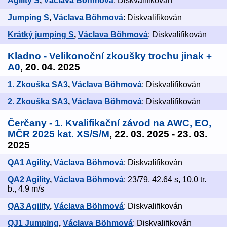
Agility S
,
Václava Böhmová
: Diskvalifikován
Jumping S
,
Václava Böhmová
: Diskvalifikován
Krátký jumping S
,
Václava Böhmová
: Diskvalifikován
Kladno - Velikonoční zkoušky trochu jinak +
A0
, 20. 04. 2025
1. Zkouška SA3
,
Václava Böhmová
: Diskvalifikován
2. Zkouška SA3
,
Václava Böhmová
: Diskvalifikován
Čerčany - 1. Kvalifikační závod na AWC, EO,
MČR 2025 kat. XS/S/M
, 22. 03. 2025 - 23. 03.
2025
QA1 Agility
,
Václava Böhmová
: Diskvalifikován
QA2 Agility
,
Václava Böhmová
: 23/79, 42.64 s, 10.0 tr.
b., 4.9 m/s
QA3 Agility
,
Václava Böhmová
: Diskvalifikován
QJ1 Jumping
,
Václava Böhmová
: Diskvalifikován