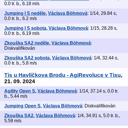
0.0 tr. b., 6.18 m/s
Jumping I S neděle
,
Václava Böhmová
: 1/14, 29.84 s,
0.0 tr. b., 6.2 m/s
Jumping I S sobota
,
Václava Böhmová
: 1/15, 28.28 s,
0.0 tr. b., 6.19 m/s
Zkouška SA2 neděle
,
Václava Böhmová
:
Diskvalifikován
Zkouška SA2 sobota
,
Václava Böhmová
: 1/4, 32.44 s,
0.0 tr. b., 5.8 m/s
Tis u Havlíčkova Brodu - AgiRevoluce v Tisu
,
21. 09. 2024
Agility Open S
,
Václava Böhmová
: 1/14, 37.14 s, 0.0 tr.
b., 5.44 m/s
Jumping Open S
,
Václava Böhmová
: Diskvalifikován
Zkouška SA2
,
Václava Böhmová
: 1/4, 34.91 s, 5.0 tr. b.,
5.59 m/s