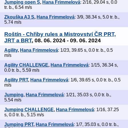
Jumping open S
,
Hana Frimmelová
: 2/16, 29.04 s, 0.0
tr. b., 6.54 m/s
Zkouška A3 S
,
Hana Frimmelová
: 3/9, 38.34 s, 5.0 tr. b.,
5.74 m/s
Roštín - Chřiby rules a Mistrovství ČR PRT,
JRT a BRT
, 08. 06. 2024 - 09. 06. 2024
Agility
,
Hana Frimmelová
: 1/23, 39.65 s, 0.0 tr. b., 0.5
m/s
Agility CHALLENGE
,
Hana Frimmelová
: 1/15, 36.34 s,
0.0 tr. b., 5.59 m/s
Agility PRT
,
Hana Frimmelová
: 1/6, 39.65 s, 0.0 tr. b., 0.5
m/s
Jumping
,
Hana Frimmelová
: 1/21, 35.03 s, 0.0 tr. b.,
5.54 m/s
Jumping CHALLENGE
,
Hana Frimmelová
: 1/16, 37.25
s, 0.0 tr. b., 5.15 m/s
Jumping PRT
,
Hana Frimmelová
: 1/7, 35.03 s, 0.0 tr. b.,