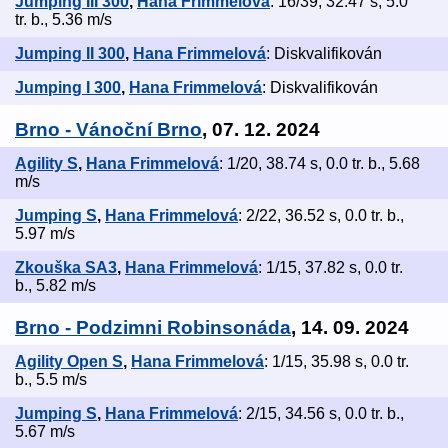
Jumping III 300
,
Hana Frimmelová
: 16/39, 32.47 s, 5.0
tr. b., 5.36 m/s
Jumping II 300
,
Hana Frimmelová
: Diskvalifikován
Jumping I 300
,
Hana Frimmelová
: Diskvalifikován
Brno - Vánoční Brno
, 07. 12. 2024
Agility S
,
Hana Frimmelová
: 1/20, 38.74 s, 0.0 tr. b., 5.68
m/s
Jumping S
,
Hana Frimmelová
: 2/22, 36.52 s, 0.0 tr. b.,
5.97 m/s
Zkouška SA3
,
Hana Frimmelová
: 1/15, 37.82 s, 0.0 tr.
b., 5.82 m/s
Brno - Podzimni Robinsonáda
, 14. 09. 2024
Agility Open S
,
Hana Frimmelová
: 1/15, 35.98 s, 0.0 tr.
b., 5.5 m/s
Jumping S
,
Hana Frimmelová
: 2/15, 34.56 s, 0.0 tr. b.,
5.67 m/s