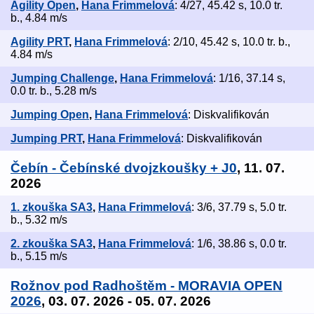
Agility Open
,
Hana Frimmelová
: 4/27, 45.42 s, 10.0 tr.
b., 4.84 m/s
Agility PRT
,
Hana Frimmelová
: 2/10, 45.42 s, 10.0 tr. b.,
4.84 m/s
Jumping Challenge
,
Hana Frimmelová
: 1/16, 37.14 s,
0.0 tr. b., 5.28 m/s
Jumping Open
,
Hana Frimmelová
: Diskvalifikován
Jumping PRT
,
Hana Frimmelová
: Diskvalifikován
Čebín - Čebínské dvojzkoušky + J0
, 11. 07.
2026
1. zkouška SA3
,
Hana Frimmelová
: 3/6, 37.79 s, 5.0 tr.
b., 5.32 m/s
2. zkouška SA3
,
Hana Frimmelová
: 1/6, 38.86 s, 0.0 tr.
b., 5.15 m/s
Rožnov pod Radhoštěm - MORAVIA OPEN
2026
, 03. 07. 2026 - 05. 07. 2026