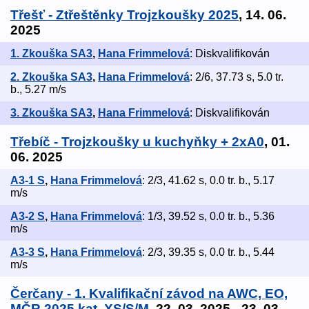
Třešť - Ztřeštěnky Trojzkoušky 2025
, 14. 06.
2025
1. Zkouška SA3
,
Hana Frimmelová
: Diskvalifikován
2. Zkouška SA3
,
Hana Frimmelová
: 2/6, 37.73 s, 5.0 tr.
b., 5.27 m/s
3. Zkouška SA3
,
Hana Frimmelová
: Diskvalifikován
Třebíč - Trojzkoušky u kuchyňky + 2xA0
, 01.
06. 2025
A3-1 S
,
Hana Frimmelová
: 2/3, 41.62 s, 0.0 tr. b., 5.17
m/s
A3-2 S
,
Hana Frimmelová
: 1/3, 39.52 s, 0.0 tr. b., 5.36
m/s
A3-3 S
,
Hana Frimmelová
: 2/3, 39.35 s, 0.0 tr. b., 5.44
m/s
Čerčany - 1. Kvalifikační závod na AWC, EO,
MČR 2025 kat. XS/S/M
, 22. 03. 2025 - 23. 03.