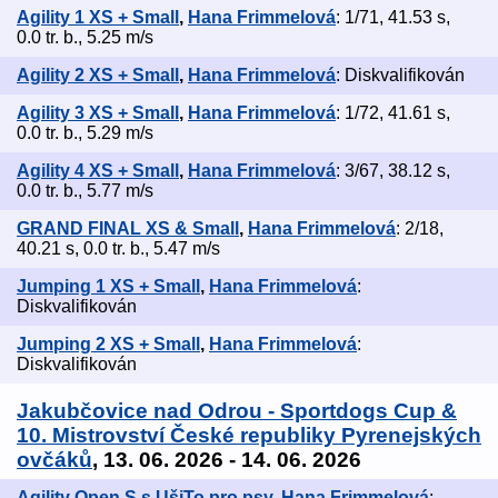
Agility 1 XS + Small
,
Hana Frimmelová
: 1/71, 41.53 s,
0.0 tr. b., 5.25 m/s
Agility 2 XS + Small
,
Hana Frimmelová
: Diskvalifikován
Agility 3 XS + Small
,
Hana Frimmelová
: 1/72, 41.61 s,
0.0 tr. b., 5.29 m/s
Agility 4 XS + Small
,
Hana Frimmelová
: 3/67, 38.12 s,
0.0 tr. b., 5.77 m/s
GRAND FINAL XS & Small
,
Hana Frimmelová
: 2/18,
40.21 s, 0.0 tr. b., 5.47 m/s
Jumping 1 XS + Small
,
Hana Frimmelová
:
Diskvalifikován
Jumping 2 XS + Small
,
Hana Frimmelová
:
Diskvalifikován
Jakubčovice nad Odrou - Sportdogs Cup &
10. Mistrovství České republiky Pyrenejských
ovčáků
, 13. 06. 2026 - 14. 06. 2026
Agility Open S s UšiTo pro psy
,
Hana Frimmelová
: