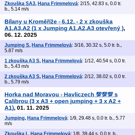
Zkouška SA3
,
Hana Frimmelová
: 2/15, 42.83 s, 0.0 tr.
b., 5.14 m/s
Bílany u Kroměříže - 6.12. - 2 x zkouška
A1,A3,A2 (1 x Jumping A1,A2,A3 otevřený )
,
06. 12. 2025
Jumping S
,
Hana Frimmelová
: 3/16, 30.32 s, 5.0 tr. b.,
5.87 m/s
1 zkouška A3 S
,
Hana Frimmelová
: 1/12, 40.54 s, 0.0 tr.
b., 5.43 m/s
2 zkouška A3 S
,
Hana Frimmelová
: 2/12, 38.02 s, 0.0 tr.
b., 5.79 m/s
Horka nad Moravou - Havliczech 💯💯💯 s
Calibrou (3 x A3 + open jumping + 3 x A2 +
A1)
, 01. 11. 2025
Jumping
,
Hana Frimmelová
: 1/9, 29.48 s, 0.0 tr. b., 5.77
m/s
Zkouška I.
,
Hana Frimmelová
: 1/8, 39.44 s, 0.0 tr. b.,