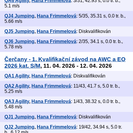
QA6 Agility
,
Hana Frimmelová
: 3/31, 42.93 s, 0.0 tr. b.,
5.1 m/s
QJ4 Jumping
,
Hana Frimmelová
: 5/35, 35.31 s, 0.0 tr. b.,
5.66 m/s
QJ5 Jumping
,
Hana Frimmelová
: Diskvalifikován
QJ6 Jumping
,
Hana Frimmelová
: 2/35, 34.1 s, 0.0 tr. b.,
5.78 m/s
Čerčany - 1. Kvalifikační závod na AWC a EO
2026 kat. S/M
, 11. 04. 2026 - 12. 04. 2026
QA1 Agility
,
Hana Frimmelová
: Diskvalifikován
QA2 Agility
,
Hana Frimmelová
: 11/43, 41.7 s, 5.0 tr. b.,
5.25 m/s
QA3 Agility
,
Hana Frimmelová
: 1/43, 38.32 s, 0.0 tr. b.,
5.48 m/s
QJ1 Jumping
,
Hana Frimmelová
: Diskvalifikován
QJ2 Jumping
,
Hana Frimmelová
: 19/42, 34.94 s, 5.0 tr.
b., 6.12 m/s