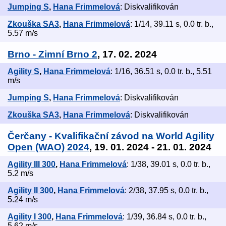
Jumping S
,
Hana Frimmelová
: Diskvalifikován
Zkouška SA3
,
Hana Frimmelová
: 1/14, 39.11 s, 0.0 tr. b.,
5.57 m/s
Brno - Zimní Brno 2
, 17. 02. 2024
Agility S
,
Hana Frimmelová
: 1/16, 36.51 s, 0.0 tr. b., 5.51
m/s
Jumping S
,
Hana Frimmelová
: Diskvalifikován
Zkouška SA3
,
Hana Frimmelová
: Diskvalifikován
Čerčany - Kvalifikační závod na World Agility
Open (WAO) 2024
, 19. 01. 2024 - 21. 01. 2024
Agility III 300
,
Hana Frimmelová
: 1/38, 39.01 s, 0.0 tr. b.,
5.2 m/s
Agility II 300
,
Hana Frimmelová
: 2/38, 37.95 s, 0.0 tr. b.,
5.24 m/s
Agility I 300
,
Hana Frimmelová
: 1/39, 36.84 s, 0.0 tr. b.,
5.62 m/s