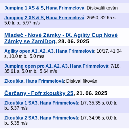
Jumping 1 XS & S
,
Hana Frimmelová
: Diskvalifikován
Jumping 2 XS & S
,
Hana Frimmelová
: 26/50, 32.65 s,
5.0 tr. b., 5.97 m/s
Mladeč - Nové Zámky - IX. Agility Cup Nové
Zámky se ZamiDog
, 28. 06. 2025
Agility open A1, A2, A3
,
Hana Frimmelová
: 10/17, 41.04
s, 10.0 tr. b., 5.0 m/s
Jumping open pro A1, A2, A3
,
Hana Frimmelová
: 7/18,
35.61 s, 5.0 tr. b., 5.64 m/s
Zkouška
,
Hana Frimmelová
: Diskvalifikován
Čerčany - Fofr zkoušky 25
, 21. 06. 2025
Zkouška 1 SA3
,
Hana Frimmelová
: 1/7, 35.35 s, 0.0 tr.
b., 5.37 m/s
Zkouška 2 SA3
,
Hana Frimmelová
: 1/7, 34.96 s, 0.0 tr.
b., 5.35 m/s