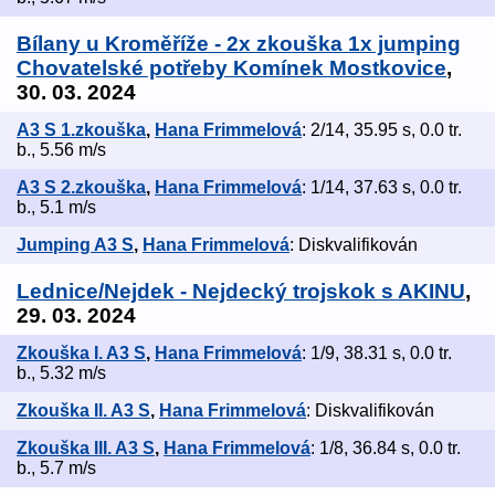
Bílany u Kroměříže - 2x zkouška 1x jumping
Chovatelské potřeby Komínek Mostkovice
,
30. 03. 2024
A3 S 1.zkouška
,
Hana Frimmelová
: 2/14, 35.95 s, 0.0 tr.
b., 5.56 m/s
A3 S 2.zkouška
,
Hana Frimmelová
: 1/14, 37.63 s, 0.0 tr.
b., 5.1 m/s
Jumping A3 S
,
Hana Frimmelová
: Diskvalifikován
Lednice/Nejdek - Nejdecký trojskok s AKINU
,
29. 03. 2024
Zkouška I. A3 S
,
Hana Frimmelová
: 1/9, 38.31 s, 0.0 tr.
b., 5.32 m/s
Zkouška II. A3 S
,
Hana Frimmelová
: Diskvalifikován
Zkouška III. A3 S
,
Hana Frimmelová
: 1/8, 36.84 s, 0.0 tr.
b., 5.7 m/s