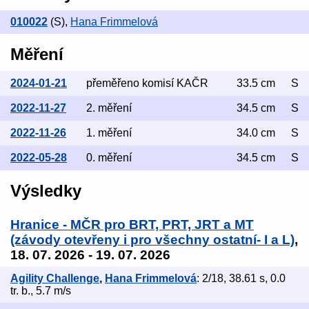
010022
(S)
,
Hana Frimmelová
Měření
2024-01-21
přeměřeno komisí KAČR
33.5 cm
S
2022-11-27
2. měření
34.5 cm
S
2022-11-26
1. měření
34.0 cm
S
2022-05-28
0. měření
34.5 cm
S
Výsledky
Hranice - MČR pro BRT, PRT, JRT a MT
(závody otevřeny i pro všechny ostatní- I a L)
,
18. 07. 2026 - 19. 07. 2026
Agility Challenge
,
Hana Frimmelová
: 2/18, 38.61 s, 0.0
tr. b., 5.7 m/s