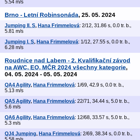
5.54 m/s
Brno - Letní Robinsonáda
, 25. 05. 2024
Jumping II. S
,
Hana Frimmelová
: 2/12, 31.86 s, 0.0 tr. b.,
5.81 m/s
Jumping I. S
,
Hana Frimmelová
: 1/12, 27.55 s, 0.0 tr. b.,
6.28 m/s
Roudnice nad Labem - 2. Kvalifikační závod
na AWC, EO, MČR 2024 všechny kategorie
,
04. 05. 2024 - 05. 05. 2024
QA4 Agility
,
Hana Frimmelová
: 1/69, 42.9 s, 0.0 tr. b.,
5.13 m/s
QA5 Agility
,
Hana Frimmelová
: 22/71, 34.44 s, 5.0 tr. b.,
5.6 m/s
QA6 Agility
,
Hana Frimmelová
: 12/68, 33.57 s, 5.0 tr. b.,
5.3 m/s
QJ4 Jumping
,
Hana Frimmelová
: 2/69, 38.34 s, 0.0 tr. b.,
5.58 m/s