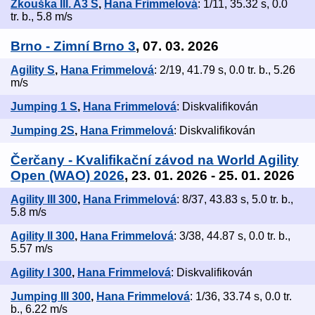
Zkouška III. A3 S
,
Hana Frimmelová
: 1/11, 35.32 s, 0.0
tr. b., 5.8 m/s
Brno - Zimní Brno 3
, 07. 03. 2026
Agility S
,
Hana Frimmelová
: 2/19, 41.79 s, 0.0 tr. b., 5.26
m/s
Jumping 1 S
,
Hana Frimmelová
: Diskvalifikován
Jumping 2S
,
Hana Frimmelová
: Diskvalifikován
Čerčany - Kvalifikační závod na World Agility
Open (WAO) 2026
, 23. 01. 2026 - 25. 01. 2026
Agility III 300
,
Hana Frimmelová
: 8/37, 43.83 s, 5.0 tr. b.,
5.8 m/s
Agility II 300
,
Hana Frimmelová
: 3/38, 44.87 s, 0.0 tr. b.,
5.57 m/s
Agility I 300
,
Hana Frimmelová
: Diskvalifikován
Jumping III 300
,
Hana Frimmelová
: 1/36, 33.74 s, 0.0 tr.
b., 6.22 m/s