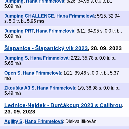
Jumping
,
Hana Frimmelová
: 3/26, 34.95 s, 0.0 tr. b.,
5.09 m/s
Jumping CHALLENGE
,
Hana Frimmelová
: 5/15, 32.94
s, 5.0 tr. b., 5.95 m/s
Jumping PRT
,
Hana Frimmelová
: 3/11, 34.95 s, 0.0 tr. b.,
5.09 m/s
Šlapanice - Šlapanický vlk 2023
, 28. 09. 2023
Jumping S
,
Hana Frimmelová
: 2/22, 35.78 s, 0.0 tr. b.,
5.65 m/s
Open S
,
Hana Frimmelová
: 1/21, 39.46 s, 0.0 tr. b., 5.37
m/s
Zkouška A3 S
,
Hana Frimmelová
: 1/9, 38.98 s, 0.0 tr. b.,
5.49 m/s
Lednice-Nejdek - Burčákcup 2023 s Calibrou
,
23. 09. 2023
Agility S
,
Hana Frimmelová
: Diskvalifikován