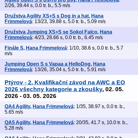
2/26, 39.44 s, 0.0 tr. b., 5.5 m/s
Družstva Agility XS+S s Dog in a hat
,
Hana
Frimmelová
: 13/23, 39.88 s, 5.0 tr. b., 5.09 m/s
Družstva Jumping XS+S se Sokol Falco
,
Hana
Frimmelová
: 4/23, 28.66 s, 0.0 tr. b., 6.45 m/s
Finále S
,
Hana Frimmelová
: 1/10, 38.6 s, 0.0 tr. b., 5.7
m/s
Jumping Open S s Vapaa a HelloDog
,
Hana
Frimmelová
: 13/26, 35.04 s, 5.0 tr. b., 5.91 m/s
Ptýrov - 2. Kvalifikační závod na AWC a EO
2026 všechny kategorie a zkoušky
, 02. 05.
2026 - 03. 05. 2026
QA4 Agility
,
Hana Frimmelová
: 1/35, 38.97 s, 0.0 tr. b.,
5.65 m/s
QA5 Agility
,
Hana Frimmelová
: 20/35, 41.7 s, 10.0 tr. b.,
5.28 m/s