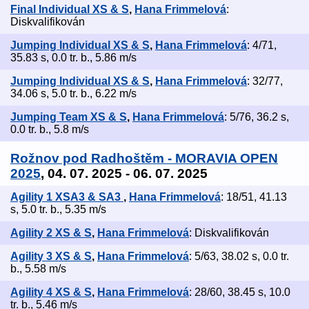
Final Individual XS & S
,
Hana Frimmelová
:
Diskvalifikován
Jumping Individual XS & S
,
Hana Frimmelová
: 4/71,
35.83 s, 0.0 tr. b., 5.86 m/s
Jumping Individual XS & S
,
Hana Frimmelová
: 32/77,
34.06 s, 5.0 tr. b., 6.22 m/s
Jumping Team XS & S
,
Hana Frimmelová
: 5/76, 36.2 s,
0.0 tr. b., 5.8 m/s
Rožnov pod Radhoštěm - MORAVIA OPEN
2025
, 04. 07. 2025 - 06. 07. 2025
Agility 1 XSA3 & SA3
,
Hana Frimmelová
: 18/51, 41.13
s, 5.0 tr. b., 5.35 m/s
Agility 2 XS & S
,
Hana Frimmelová
: Diskvalifikován
Agility 3 XS & S
,
Hana Frimmelová
: 5/63, 38.02 s, 0.0 tr.
b., 5.58 m/s
Agility 4 XS & S
,
Hana Frimmelová
: 28/60, 38.45 s, 10.0
tr. b., 5.46 m/s