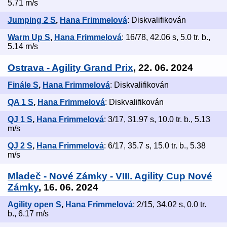
5.71 m/s
Jumping 2 S
,
Hana Frimmelová
: Diskvalifikován
Warm Up S
,
Hana Frimmelová
: 16/78, 42.06 s, 5.0 tr. b.,
5.14 m/s
Ostrava - Agility Grand Prix
, 22. 06. 2024
Finále S
,
Hana Frimmelová
: Diskvalifikován
QA 1 S
,
Hana Frimmelová
: Diskvalifikován
QJ 1 S
,
Hana Frimmelová
: 3/17, 31.97 s, 10.0 tr. b., 5.13
m/s
QJ 2 S
,
Hana Frimmelová
: 6/17, 35.7 s, 15.0 tr. b., 5.38
m/s
Mladeč - Nové Zámky - VIII. Agility Cup Nové
Zámky
, 16. 06. 2024
Agility open S
,
Hana Frimmelová
: 2/15, 34.02 s, 0.0 tr.
b., 6.17 m/s