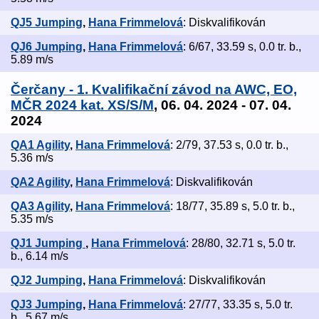
QJ5 Jumping
,
Hana Frimmelová
: Diskvalifikován
QJ6 Jumping
,
Hana Frimmelová
: 6/67, 33.59 s, 0.0 tr. b.,
5.89 m/s
Čerčany - 1. Kvalifikační závod na AWC, EO,
MČR 2024 kat. XS/S/M
, 06. 04. 2024 - 07. 04.
2024
QA1 Agility
,
Hana Frimmelová
: 2/79, 37.53 s, 0.0 tr. b.,
5.36 m/s
QA2 Agility
,
Hana Frimmelová
: Diskvalifikován
QA3 Agility
,
Hana Frimmelová
: 18/77, 35.89 s, 5.0 tr. b.,
5.35 m/s
QJ1 Jumping
,
Hana Frimmelová
: 28/80, 32.71 s, 5.0 tr.
b., 6.14 m/s
QJ2 Jumping
,
Hana Frimmelová
: Diskvalifikován
QJ3 Jumping
,
Hana Frimmelová
: 27/77, 33.35 s, 5.0 tr.
b., 5.67 m/s