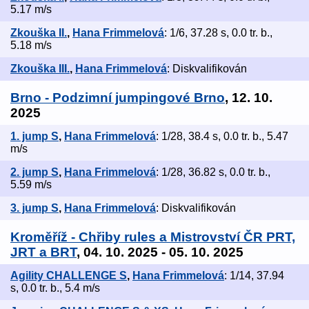
5.17 m/s
Zkouška II.
,
Hana Frimmelová
: 1/6, 37.28 s, 0.0 tr. b.,
5.18 m/s
Zkouška III.
,
Hana Frimmelová
: Diskvalifikován
Brno - Podzimní jumpingové Brno
, 12. 10.
2025
1. jump S
,
Hana Frimmelová
: 1/28, 38.4 s, 0.0 tr. b., 5.47
m/s
2. jump S
,
Hana Frimmelová
: 1/28, 36.82 s, 0.0 tr. b.,
5.59 m/s
3. jump S
,
Hana Frimmelová
: Diskvalifikován
Kroměříž - Chřiby rules a Mistrovství ČR PRT,
JRT a BRT
, 04. 10. 2025 - 05. 10. 2025
Agility CHALLENGE S
,
Hana Frimmelová
: 1/14, 37.94
s, 0.0 tr. b., 5.4 m/s