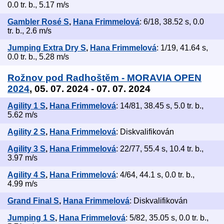
0.0 tr. b., 5.17 m/s
Gambler Rosé S
,
Hana Frimmelová
: 6/18, 38.52 s, 0.0
tr. b., 2.6 m/s
Jumping Extra Dry S
,
Hana Frimmelová
: 1/19, 41.64 s,
0.0 tr. b., 5.28 m/s
Rožnov pod Radhoštěm - MORAVIA OPEN
2024
, 05. 07. 2024 - 07. 07. 2024
Agility 1 S
,
Hana Frimmelová
: 14/81, 38.45 s, 5.0 tr. b.,
5.62 m/s
Agility 2 S
,
Hana Frimmelová
: Diskvalifikován
Agility 3 S
,
Hana Frimmelová
: 22/77, 55.4 s, 10.4 tr. b.,
3.97 m/s
Agility 4 S
,
Hana Frimmelová
: 4/64, 44.1 s, 0.0 tr. b.,
4.99 m/s
Grand Final S
,
Hana Frimmelová
: Diskvalifikován
Jumping 1 S
,
Hana Frimmelová
: 5/82, 35.05 s, 0.0 tr. b.,