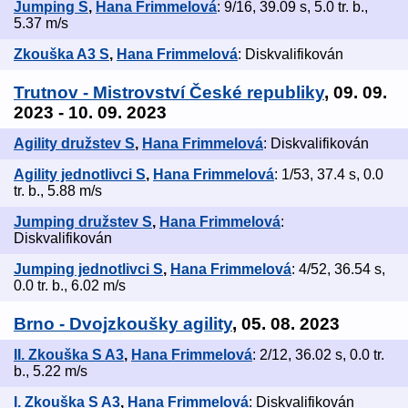
Jumping S
,
Hana Frimmelová
: 9/16, 39.09 s, 5.0 tr. b.,
5.37 m/s
Zkouška A3 S
,
Hana Frimmelová
: Diskvalifikován
Trutnov - Mistrovství České republiky
, 09. 09.
2023 - 10. 09. 2023
Agility družstev S
,
Hana Frimmelová
: Diskvalifikován
Agility jednotlivci S
,
Hana Frimmelová
: 1/53, 37.4 s, 0.0
tr. b., 5.88 m/s
Jumping družstev S
,
Hana Frimmelová
:
Diskvalifikován
Jumping jednotlivci S
,
Hana Frimmelová
: 4/52, 36.54 s,
0.0 tr. b., 6.02 m/s
Brno - Dvojzkoušky agility
, 05. 08. 2023
II. Zkouška S A3
,
Hana Frimmelová
: 2/12, 36.02 s, 0.0 tr.
b., 5.22 m/s
I. Zkouška S A3
,
Hana Frimmelová
: Diskvalifikován