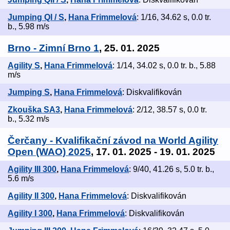
Jumping QI / S
,
Hana Frimmelová
: 1/16, 34.62 s, 0.0 tr.
b., 5.98 m/s
Brno - Zimní Brno 1
, 25. 01. 2025
Agility S
,
Hana Frimmelová
: 1/14, 34.02 s, 0.0 tr. b., 5.88
m/s
Jumping S
,
Hana Frimmelová
: Diskvalifikován
Zkouška SA3
,
Hana Frimmelová
: 2/12, 38.57 s, 0.0 tr.
b., 5.32 m/s
Čerčany - Kvalifikační závod na World Agility
Open (WAO) 2025
, 17. 01. 2025 - 19. 01. 2025
Agility III 300
,
Hana Frimmelová
: 9/40, 41.26 s, 5.0 tr. b.,
5.6 m/s
Agility II 300
,
Hana Frimmelová
: Diskvalifikován
Agility I 300
,
Hana Frimmelová
: Diskvalifikován