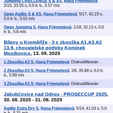
Jumping CHALLENGE S & XS
,
Hana Frimmelová
:
2/15, 33.55 s, 0.0 tr. b., 5.57 m/s
Open Agility S & XS
,
Hana Frimmelová
: 5/17, 42.23 s,
5.0 tr. b., 5.02 m/s
Open Jumping S
,
Hana Frimmelová
: 1/18, 32.13 s, 0.0
tr. b., 5.6 m/s
Bílany u Kroměříže - 3 x zkouška A1,A3,A2
13.9. chovatelské potřeby Komínek
Mostkovice
, 13. 09. 2025
1 Zkouška A3 S
,
Hana Frimmelová
: Diskvalifikován
2 Zkouška A3 S
,
Hana Frimmelová
: 1/6, 35.68 s, 0.0 tr.
b., 5.89 m/s
3 Zkouška A3 S
,
Hana Frimmelová
: Diskvalifikován
Jakubčovice nad Odrou - PROSECCUP 2025
,
30. 08. 2025 - 31. 08. 2025
Agility Extra Dry S
,
Hana Frimmelová
: 5/14, 41.03 s, 5.0
tr. b., 5.31 m/s