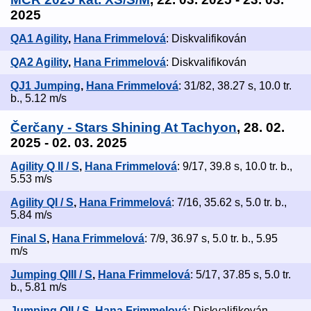
2025
QA1 Agility
,
Hana Frimmelová
: Diskvalifikován
QA2 Agility
,
Hana Frimmelová
: Diskvalifikován
QJ1 Jumping
,
Hana Frimmelová
: 31/82, 38.27 s, 10.0 tr.
b., 5.12 m/s
Čerčany - Stars Shining At Tachyon
, 28. 02.
2025 - 02. 03. 2025
Agility Q II / S
,
Hana Frimmelová
: 9/17, 39.8 s, 10.0 tr. b.,
5.53 m/s
Agility QI / S
,
Hana Frimmelová
: 7/16, 35.62 s, 5.0 tr. b.,
5.84 m/s
Final S
,
Hana Frimmelová
: 7/9, 36.97 s, 5.0 tr. b., 5.95
m/s
Jumping QIII / S
,
Hana Frimmelová
: 5/17, 37.85 s, 5.0 tr.
b., 5.81 m/s
Jumping QII / S
,
Hana Frimmelová
: Diskvalifikován