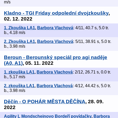
m/s
Kladno - TGI Friday odpolední dvojzkoušky
,
02. 12. 2022
1. Zkouška LA1
,
Barbora Vlachová
: 4/11, 40.7 s, 5.0 tr.
b., 4.18 m/s
2. Zkouška LA1
,
Barbora Vlachová
: 5/11, 38.91 s, 5.0 tr.
b., 3.98 m/s
Beroun - Berounský speciál pro agi naděje
(A0, A1)
, 05. 11. 2022
1. zkouška LA1
,
Barbora Vlachová
: 2/12, 26.71 s, 0.0 tr.
b., 5.17 m/s
2. zkouška LA1
,
Barbora Vlachová
: 4/12, 44.42 s, 5.0 tr.
b., 3.98 m/s
Děčín - O POHÁR MĚSTA DĚČÍNA
, 28. 09.
2022
Agility L Mondscheinovo Bordeří povídačky
,
Barbora