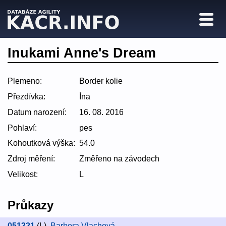
Inukami Anne's Dream
Plemeno:
Border kolie
Přezdívka:
Ína
Datum narození:
16. 08. 2016
Pohlaví:
pes
Kohoutková výška:
54.0
Zdroj měření:
Změřeno na závodech
Velikost:
L
Průkazy
051321
(L)
,
Barbora Vlachová