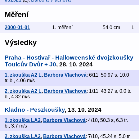
Měření
2000-01-01
1. měření
54.0 cm
L
Výsledky
Praha - Hostivař - Halloweenské dvojzkoušky
Toulcův Dvůr + J0
, 28. 10. 2024
1. zkouška A2 L
,
Barbora Vlachová
: 6/11, 50.97 s, 10.0
tr. b., 4.06 m/s
2. zkouška A2 L
,
Barbora Vlachová
: 1/11, 43.27 s, 0.0 tr.
b., 4.32 m/s
Kladno - Peszkoušky
, 13. 10. 2024
1. zkouška LA2
,
Barbora Vlachová
: 4/10, 50.3 s, 6.3 tr.
b., 3.7 m/s
2. zkouška LA2
,
Barbora Vlachová
: 7/10, 45.24 s, 5.0 tr.