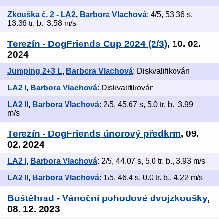
Zkouška č. 2 - LA2
,
Barbora Vlachová
: 4/5, 53.36 s,
13.36 tr. b., 3.58 m/s
Terezín - DogFriends Cup 2024 (2/3)
, 10. 02.
2024
Jumping 2+3 L
,
Barbora Vlachová
: Diskvalifikován
LA2 I
,
Barbora Vlachová
: Diskvalifikován
LA2 II
,
Barbora Vlachová
: 2/5, 45.67 s, 5.0 tr. b., 3.99
m/s
Terezín - DogFriends únorový předkrm
, 09.
02. 2024
LA2 I
,
Barbora Vlachová
: 2/5, 44.07 s, 5.0 tr. b., 3.93 m/s
LA2 II
,
Barbora Vlachová
: 1/5, 46.4 s, 0.0 tr. b., 4.22 m/s
Buštěhrad - Vánoční pohodové dvojzkoušky
,
08. 12. 2023