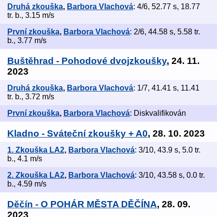
Druhá zkouška
,
Barbora Vlachová
: 4/6, 52.77 s, 18.77
tr. b., 3.15 m/s
První zkouška
,
Barbora Vlachová
: 2/6, 44.58 s, 5.58 tr.
b., 3.77 m/s
Buštěhrad - Pohodové dvojzkoušky
, 24. 11.
2023
Druhá zkouška
,
Barbora Vlachová
: 1/7, 41.41 s, 11.41
tr. b., 3.72 m/s
První zkouška
,
Barbora Vlachová
: Diskvalifikován
Kladno - Sváteční zkoušky + A0
, 28. 10. 2023
1. Zkouška LA2
,
Barbora Vlachová
: 3/10, 43.9 s, 5.0 tr.
b., 4.1 m/s
2. Zkouška LA2
,
Barbora Vlachová
: 3/10, 43.58 s, 0.0 tr.
b., 4.59 m/s
Děčín - O POHÁR MĚSTA DĚČÍNA
, 28. 09.
2023