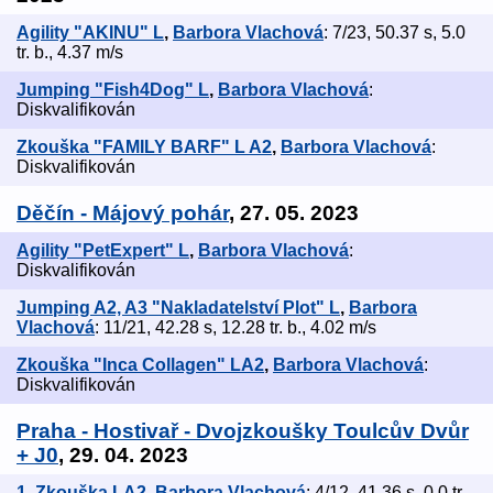
Agility "AKINU" L
,
Barbora Vlachová
: 7/23, 50.37 s, 5.0
tr. b., 4.37 m/s
Jumping "Fish4Dog" L
,
Barbora Vlachová
:
Diskvalifikován
Zkouška "FAMILY BARF" L A2
,
Barbora Vlachová
:
Diskvalifikován
Děčín - Májový pohár
, 27. 05. 2023
Agility "PetExpert" L
,
Barbora Vlachová
:
Diskvalifikován
Jumping A2, A3 "Nakladatelství Plot" L
,
Barbora
Vlachová
: 11/21, 42.28 s, 12.28 tr. b., 4.02 m/s
Zkouška "Inca Collagen" LA2
,
Barbora Vlachová
:
Diskvalifikován
Praha - Hostivař - Dvojzkoušky Toulcův Dvůr
+ J0
, 29. 04. 2023
1. Zkouška LA2
,
Barbora Vlachová
: 4/12, 41.36 s, 0.0 tr.