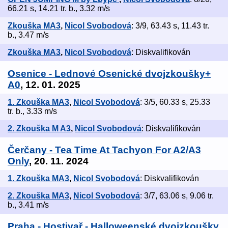
66.21 s, 14.21 tr. b., 3.32 m/s
Zkouška MA3
,
Nicol Svobodová
: 3/9, 63.43 s, 11.43 tr.
b., 3.47 m/s
Zkouška MA3
,
Nicol Svobodová
: Diskvalifikován
Osenice - Lednové Osenické dvojzkoušky+
A0
, 12. 01. 2025
1. Zkouška MA3
,
Nicol Svobodová
: 3/5, 60.33 s, 25.33
tr. b., 3.33 m/s
2. Zkouška M A3
,
Nicol Svobodová
: Diskvalifikován
Čerčany - Tea Time At Tachyon For A2/A3
Only
, 20. 11. 2024
1. Zkouška MA3
,
Nicol Svobodová
: Diskvalifikován
2. Zkouška MA3
,
Nicol Svobodová
: 3/7, 63.06 s, 9.06 tr.
b., 3.41 m/s
Praha - Hostivař - Halloweenské dvojzkoušky