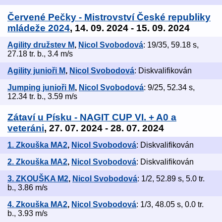
Červené Pečky - Mistrovství České republiky
mládeže 2024
, 14. 09. 2024 - 15. 09. 2024
Agility družstev M
,
Nicol Svobodová
: 19/35, 59.18 s,
27.18 tr. b., 3.4 m/s
Agility junioři M
,
Nicol Svobodová
: Diskvalifikován
Jumping junioři M
,
Nicol Svobodová
: 9/25, 52.34 s,
12.34 tr. b., 3.59 m/s
Zátaví u Písku - NAGIT CUP VI. + A0 a
veteráni
, 27. 07. 2024 - 28. 07. 2024
1. Zkouška MA2
,
Nicol Svobodová
: Diskvalifikován
2. Zkouška MA2
,
Nicol Svobodová
: Diskvalifikován
3. ZKOUŠKA M2
,
Nicol Svobodová
: 1/2, 52.89 s, 5.0 tr.
b., 3.86 m/s
4. Zkouška MA2
,
Nicol Svobodová
: 1/3, 48.05 s, 0.0 tr.
b., 3.93 m/s