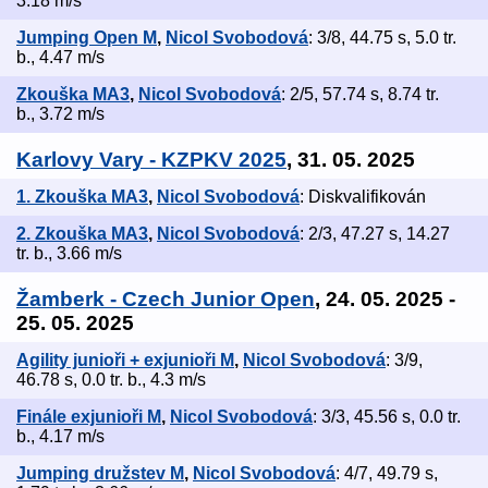
3.18 m/s
Jumping Open M
,
Nicol Svobodová
: 3/8, 44.75 s, 5.0 tr.
b., 4.47 m/s
Zkouška MA3
,
Nicol Svobodová
: 2/5, 57.74 s, 8.74 tr.
b., 3.72 m/s
Karlovy Vary - KZPKV 2025
, 31. 05. 2025
1. Zkouška MA3
,
Nicol Svobodová
: Diskvalifikován
2. Zkouška MA3
,
Nicol Svobodová
: 2/3, 47.27 s, 14.27
tr. b., 3.66 m/s
Žamberk - Czech Junior Open
, 24. 05. 2025 -
25. 05. 2025
Agility junioři + exjunioři M
,
Nicol Svobodová
: 3/9,
46.78 s, 0.0 tr. b., 4.3 m/s
Finále exjunioři M
,
Nicol Svobodová
: 3/3, 45.56 s, 0.0 tr.
b., 4.17 m/s
Jumping družstev M
,
Nicol Svobodová
: 4/7, 49.79 s,