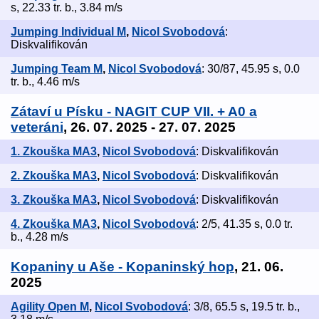
s, 22.33 tr. b., 3.84 m/s
Jumping Individual M
,
Nicol Svobodová
:
Diskvalifikován
Jumping Team M
,
Nicol Svobodová
: 30/87, 45.95 s, 0.0
tr. b., 4.46 m/s
Zátaví u Písku - NAGIT CUP VII. + A0 a
veteráni
, 26. 07. 2025 - 27. 07. 2025
1. Zkouška MA3
,
Nicol Svobodová
: Diskvalifikován
2. Zkouška MA3
,
Nicol Svobodová
: Diskvalifikován
3. Zkouška MA3
,
Nicol Svobodová
: Diskvalifikován
4. Zkouška MA3
,
Nicol Svobodová
: 2/5, 41.35 s, 0.0 tr.
b., 4.28 m/s
Kopaniny u Aše - Kopaninský hop
, 21. 06.
2025
Agility Open M
,
Nicol Svobodová
: 3/8, 65.5 s, 19.5 tr. b.,