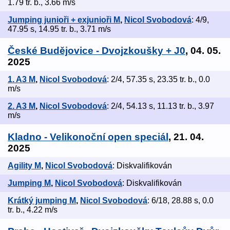
1.79 tr. b., 3.66 m/s
Jumping junioři + exjunioři M
,
Nicol Svobodová
: 4/9,
47.95 s, 14.95 tr. b., 3.71 m/s
České Budějovice - Dvojzkoušky + J0
, 04. 05.
2025
1. A3 M
,
Nicol Svobodová
: 2/4, 57.35 s, 23.35 tr. b., 0.0
m/s
2. A3 M
,
Nicol Svobodová
: 2/4, 54.13 s, 11.13 tr. b., 3.97
m/s
Kladno - Velikonoční open speciál
, 21. 04.
2025
Agility M
,
Nicol Svobodová
: Diskvalifikován
Jumping M
,
Nicol Svobodová
: Diskvalifikován
Krátký jumping M
,
Nicol Svobodová
: 6/18, 28.88 s, 0.0
tr. b., 4.22 m/s