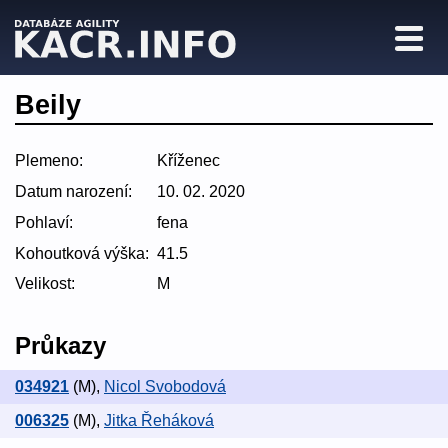
Beily
Plemeno:
Kříženec
Datum narození:
10. 02. 2020
Pohlaví:
fena
Kohoutková výška:
41.5
Velikost:
M
Průkazy
034921
(M)
,
Nicol Svobodová
006325
(M)
,
Jitka Řeháková