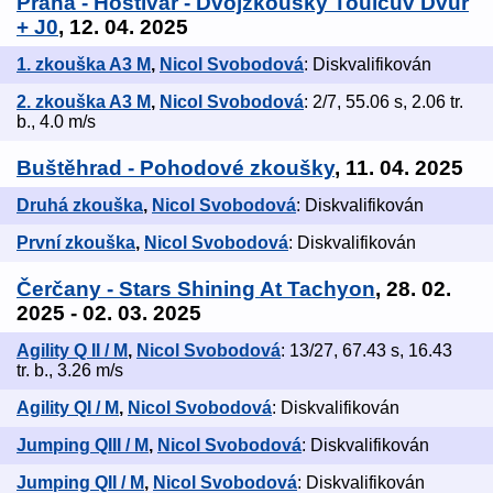
Praha - Hostivař - Dvojzkoušky Toulcův Dvůr
+ J0
, 12. 04. 2025
1. zkouška A3 M
,
Nicol Svobodová
: Diskvalifikován
2. zkouška A3 M
,
Nicol Svobodová
: 2/7, 55.06 s, 2.06 tr.
b., 4.0 m/s
Buštěhrad - Pohodové zkoušky
, 11. 04. 2025
Druhá zkouška
,
Nicol Svobodová
: Diskvalifikován
První zkouška
,
Nicol Svobodová
: Diskvalifikován
Čerčany - Stars Shining At Tachyon
, 28. 02.
2025 - 02. 03. 2025
Agility Q II / M
,
Nicol Svobodová
: 13/27, 67.43 s, 16.43
tr. b., 3.26 m/s
Agility QI / M
,
Nicol Svobodová
: Diskvalifikován
Jumping QIII / M
,
Nicol Svobodová
: Diskvalifikován
Jumping QII / M
,
Nicol Svobodová
: Diskvalifikován