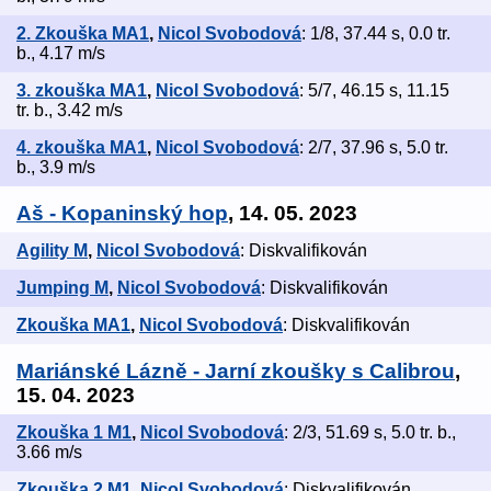
2. Zkouška MA1
,
Nicol Svobodová
: 1/8, 37.44 s, 0.0 tr.
b., 4.17 m/s
3. zkouška MA1
,
Nicol Svobodová
: 5/7, 46.15 s, 11.15
tr. b., 3.42 m/s
4. zkouška MA1
,
Nicol Svobodová
: 2/7, 37.96 s, 5.0 tr.
b., 3.9 m/s
Aš - Kopaninský hop
, 14. 05. 2023
Agility M
,
Nicol Svobodová
: Diskvalifikován
Jumping M
,
Nicol Svobodová
: Diskvalifikován
Zkouška MA1
,
Nicol Svobodová
: Diskvalifikován
Mariánské Lázně - Jarní zkoušky s Calibrou
,
15. 04. 2023
Zkouška 1 M1
,
Nicol Svobodová
: 2/3, 51.69 s, 5.0 tr. b.,
3.66 m/s
Zkouška 2 M1
,
Nicol Svobodová
: Diskvalifikován