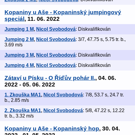
Kopaniny u Aše - Kopaninský jumpingový
speciál
, 11. 06. 2022
Jumping 1 M
,
Nicol Svobodová
: Diskvalifikován
Jumping 2 M
,
Nicol Svobodová
: 3/7, 47.75 s, 5.75 tr. b.,
3.69 m/s
Jumping 3 M
,
Nicol Svobodová
: Diskvalifikován
Jumping 4 M
,
Nicol Svobodová
: Diskvalifikován
Zátaví u Písku - O Říďův pohár II.
, 04. 06.
2022 - 05. 06. 2022
1. Zkouška MA1
,
Nicol Svobodová
: 7/8, 53.7 s, 24.7 tr.
b., 2.85 m/s
2. Zkouška MA1
,
Nicol Svobodová
: 5/8, 47.22 s, 12.22
tr. b., 3.32 m/s
Kopaniny u Aše - Kopaninský hop
, 30. 04.