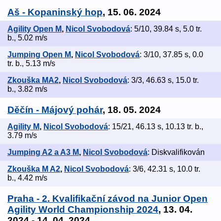
Aš - Kopaninský hop
, 15. 06. 2024
Agility Open M
,
Nicol Svobodová
: 5/10, 39.84 s, 5.0 tr.
b., 5.02 m/s
Jumping Open M
,
Nicol Svobodová
: 3/10, 37.85 s, 0.0
tr. b., 5.13 m/s
Zkouška MA2
,
Nicol Svobodová
: 3/3, 46.63 s, 15.0 tr.
b., 3.82 m/s
Děčín - Májový pohár
, 18. 05. 2024
Agility M
,
Nicol Svobodová
: 15/21, 46.13 s, 10.13 tr. b.,
3.79 m/s
Jumping A2 a A3 M
,
Nicol Svobodová
: Diskvalifikován
Zkouška M A2
,
Nicol Svobodová
: 3/6, 42.31 s, 10.0 tr.
b., 4.42 m/s
Praha - 2. Kvalifikační závod na Junior Open
Agility World Championship 2024
, 13. 04.
2024 - 14. 04. 2024