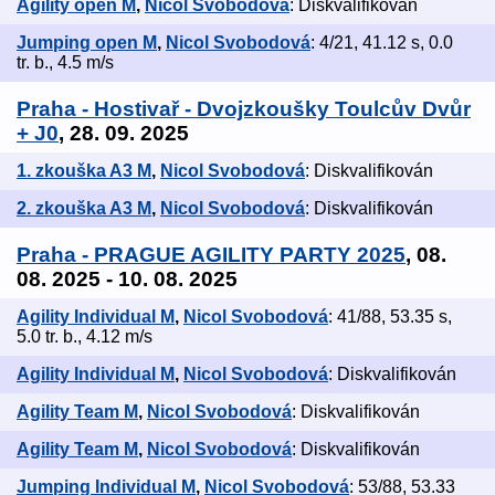
Agility open M
,
Nicol Svobodová
: Diskvalifikován
Jumping open M
,
Nicol Svobodová
: 4/21, 41.12 s, 0.0
tr. b., 4.5 m/s
Praha - Hostivař - Dvojzkoušky Toulcův Dvůr
+ J0
, 28. 09. 2025
1. zkouška A3 M
,
Nicol Svobodová
: Diskvalifikován
2. zkouška A3 M
,
Nicol Svobodová
: Diskvalifikován
Praha - PRAGUE AGILITY PARTY 2025
, 08.
08. 2025 - 10. 08. 2025
Agility Individual M
,
Nicol Svobodová
: 41/88, 53.35 s,
5.0 tr. b., 4.12 m/s
Agility Individual M
,
Nicol Svobodová
: Diskvalifikován
Agility Team M
,
Nicol Svobodová
: Diskvalifikován
Agility Team M
,
Nicol Svobodová
: Diskvalifikován
Jumping Individual M
,
Nicol Svobodová
: 53/88, 53.33