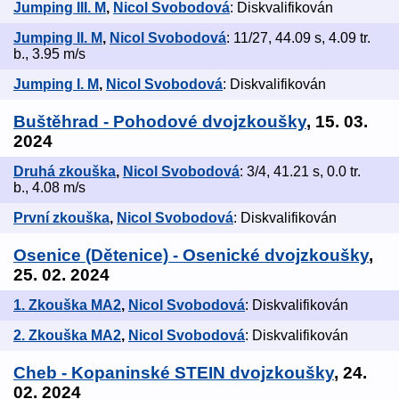
Jumping III. M
,
Nicol Svobodová
: Diskvalifikován
Jumping II. M
,
Nicol Svobodová
: 11/27, 44.09 s, 4.09 tr.
b., 3.95 m/s
Jumping I. M
,
Nicol Svobodová
: Diskvalifikován
Buštěhrad - Pohodové dvojzkoušky
, 15. 03.
2024
Druhá zkouška
,
Nicol Svobodová
: 3/4, 41.21 s, 0.0 tr.
b., 4.08 m/s
První zkouška
,
Nicol Svobodová
: Diskvalifikován
Osenice (Dětenice) - Osenické dvojzkoušky
,
25. 02. 2024
1. Zkouška MA2
,
Nicol Svobodová
: Diskvalifikován
2. Zkouška MA2
,
Nicol Svobodová
: Diskvalifikován
Cheb - Kopaninské STEIN dvojzkoušky
, 24.
02. 2024