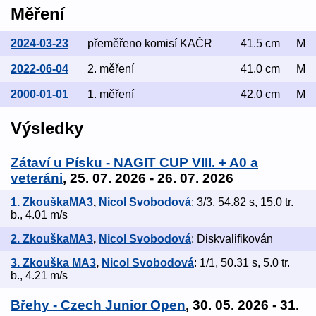
Měření
2024-03-23
přeměřeno komisí KAČR
41.5 cm
M
2022-06-04
2. měření
41.0 cm
M
2000-01-01
1. měření
42.0 cm
M
Výsledky
Zátaví u Písku - NAGIT CUP VIII. + A0 a
veteráni
, 25. 07. 2026 - 26. 07. 2026
1. ZkouškaMA3
,
Nicol Svobodová
: 3/3, 54.82 s, 15.0 tr.
b., 4.01 m/s
2. ZkouškaMA3
,
Nicol Svobodová
: Diskvalifikován
3. Zkouška MA3
,
Nicol Svobodová
: 1/1, 50.31 s, 5.0 tr.
b., 4.21 m/s
Břehy - Czech Junior Open
, 30. 05. 2026 - 31.