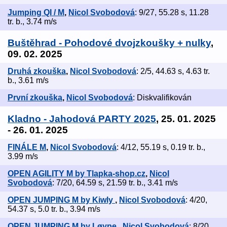
Jumping QI / M
,
Nicol Svobodová
: 9/27, 55.28 s, 11.28
tr. b., 3.74 m/s
Buštěhrad - Pohodové dvojzkoušky + nulky
,
09. 02. 2025
Druhá zkouška
,
Nicol Svobodová
: 2/5, 44.63 s, 4.63 tr.
b., 3.61 m/s
První zkouška
,
Nicol Svobodová
: Diskvalifikován
Kladno - Jahodová PARTY 2025
, 25. 01. 2025
- 26. 01. 2025
FINÁLE M
,
Nicol Svobodová
: 4/12, 55.19 s, 0.19 tr. b.,
3.99 m/s
OPEN AGILITY M by Tlapka-shop.cz
,
Nicol
Svobodová
: 7/20, 64.59 s, 21.59 tr. b., 3.41 m/s
OPEN JUMPING M by Kiwly
,
Nicol Svobodová
: 4/20,
54.37 s, 5.0 tr. b., 3.94 m/s
OPEN JUMPING M by Løype
,
Nicol Svobodová
: 8/20,