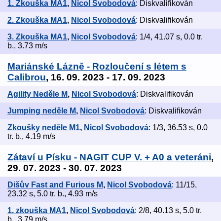
1. Zkouška MA1
,
Nicol Svobodová
: Diskvalifikován
2. Zkouška MA1
,
Nicol Svobodová
: Diskvalifikován
3. Zkouška MA1
,
Nicol Svobodová
: 1/4, 41.07 s, 0.0 tr.
b., 3.73 m/s
Mariánské Lázně - Rozloučení s létem s
Calibrou
, 16. 09. 2023 - 17. 09. 2023
Agility Neděle M
,
Nicol Svobodová
: Diskvalifikován
Jumping neděle M
,
Nicol Svobodová
: Diskvalifikován
Zkoušky neděle M1
,
Nicol Svobodová
: 1/3, 36.53 s, 0.0
tr. b., 4.19 m/s
Zátaví u Písku - NAGIT CUP V. + A0 a veteráni
,
29. 07. 2023 - 30. 07. 2023
Dišův Fast and Furious M
,
Nicol Svobodová
: 11/15,
23.32 s, 5.0 tr. b., 4.93 m/s
1. zkouška MA1
,
Nicol Svobodová
: 2/8, 40.13 s, 5.0 tr.
b., 3.79 m/s