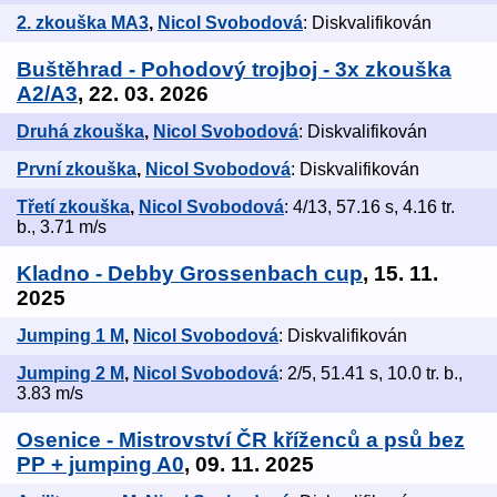
2. zkouška MA3
,
Nicol Svobodová
: Diskvalifikován
Buštěhrad - Pohodový trojboj - 3x zkouška
A2/A3
, 22. 03. 2026
Druhá zkouška
,
Nicol Svobodová
: Diskvalifikován
První zkouška
,
Nicol Svobodová
: Diskvalifikován
Třetí zkouška
,
Nicol Svobodová
: 4/13, 57.16 s, 4.16 tr.
b., 3.71 m/s
Kladno - Debby Grossenbach cup
, 15. 11.
2025
Jumping 1 M
,
Nicol Svobodová
: Diskvalifikován
Jumping 2 M
,
Nicol Svobodová
: 2/5, 51.41 s, 10.0 tr. b.,
3.83 m/s
Osenice - Mistrovství ČR kříženců a psů bez
PP + jumping A0
, 09. 11. 2025