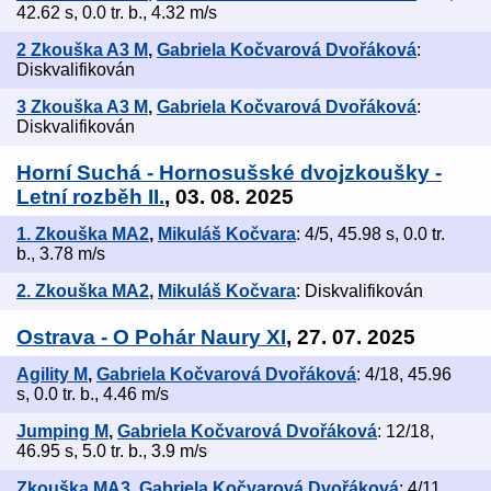
42.62 s, 0.0 tr. b., 4.32 m/s
2 Zkouška A3 M
,
Gabriela Kočvarová Dvořáková
:
Diskvalifikován
3 Zkouška A3 M
,
Gabriela Kočvarová Dvořáková
:
Diskvalifikován
Horní Suchá - Hornosušské dvojzkoušky -
Letní rozběh II.
, 03. 08. 2025
1. Zkouška MA2
,
Mikuláš Kočvara
: 4/5, 45.98 s, 0.0 tr.
b., 3.78 m/s
2. Zkouška MA2
,
Mikuláš Kočvara
: Diskvalifikován
Ostrava - O Pohár Naury XI
, 27. 07. 2025
Agility M
,
Gabriela Kočvarová Dvořáková
: 4/18, 45.96
s, 0.0 tr. b., 4.46 m/s
Jumping M
,
Gabriela Kočvarová Dvořáková
: 12/18,
46.95 s, 5.0 tr. b., 3.9 m/s
Zkouška MA3
,
Gabriela Kočvarová Dvořáková
: 4/11,