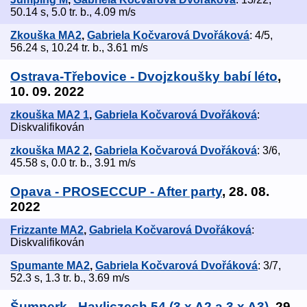
50.14 s, 5.0 tr. b., 4.09 m/s
Zkouška MA2
,
Gabriela Kočvarová Dvořáková
: 4/5,
56.24 s, 10.24 tr. b., 3.61 m/s
Ostrava-Třebovice - Dvojzkoušky babí léto
,
10. 09. 2022
zkouška MA2 1
,
Gabriela Kočvarová Dvořáková
:
Diskvalifikován
zkouška MA2 2
,
Gabriela Kočvarová Dvořáková
: 3/6,
45.58 s, 0.0 tr. b., 3.91 m/s
Opava - PROSECCUP - After party
, 28. 08.
2022
Frizzante MA2
,
Gabriela Kočvarová Dvořáková
:
Diskvalifikován
Spumante MA2
,
Gabriela Kočvarová Dvořáková
: 3/7,
52.3 s, 1.3 tr. b., 3.69 m/s
Šumperk - Havliczech 54 (3 x A2 a 3 x A3)
, 29.