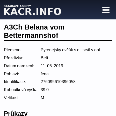
A3Ch Belana vom
Bettermannshof
Plemeno:
Pyrenejský ovčák s dl. srstí v obl.
Přezdívka:
Belí
Datum narození:
11. 05. 2019
Pohlaví:
fena
Identifikace:
276095610396058
Kohoutková výška:
39.0
Velikost:
M
Průkazy