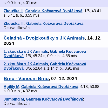
s, 0.0 tr. b., 4.01 m/s
Zkouška II.
,
Gabriela Kočvarová Dvořáková
: 1/6, 43.41
s, 5.41 tr. b., 3.55 m/s
Zkouška III.
,
Gabriela Kočvarová Dvořáková
:
Diskvalifikován
Čeladná - Dvojzkoušky s JK Animals
, 14. 12.
2024
1. zkouška s JK Animals
,
Gabriela Kočvarová
Dvořáková
: 1/6, 45.24 s, 0.0 tr. b., 4.55 m/s
2. zkouška s JK Animals
,
Gabriela Kočvarová
Dvořáková
: 3/6, 52.64 s, 1.14 tr. b., 3.91 m/s
Brno - Vánoční Brno
, 07. 12. 2024
Agility M
,
Gabriela Kočvarová Dvořáková
: 4/18, 50.88
s, 0.0 tr. b., 4.32 m/s
Jumping M
,
Gabriela Kočvarová Dvořáková
:
Diskvalifikován