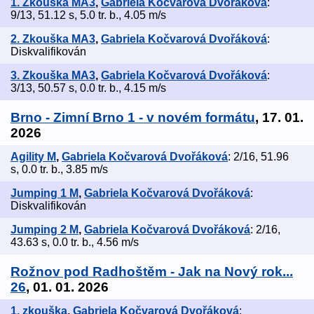
1. Zkouška MA3
,
Gabriela Kočvarová Dvořáková
:
9/13, 51.12 s, 5.0 tr. b., 4.05 m/s
2. Zkouška MA3
,
Gabriela Kočvarová Dvořáková
:
Diskvalifikován
3. Zkouška MA3
,
Gabriela Kočvarová Dvořáková
:
3/13, 50.57 s, 0.0 tr. b., 4.15 m/s
Brno - Zimní Brno 1 - v novém formátu
, 17. 01.
2026
Agility M
,
Gabriela Kočvarová Dvořáková
: 2/16, 51.96
s, 0.0 tr. b., 3.85 m/s
Jumping 1 M
,
Gabriela Kočvarová Dvořáková
:
Diskvalifikován
Jumping 2 M
,
Gabriela Kočvarová Dvořáková
: 2/16,
43.63 s, 0.0 tr. b., 4.56 m/s
Rožnov pod Radhoštěm - Jak na Nový rok...
26
, 01. 01. 2026
1. zkouška
,
Gabriela Kočvarová Dvořáková
: