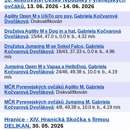
ovčáků
, 13. 06. 2026 - 14. 06. 2026
Agility Open M s UšiTo pro psy
,
Gabriela Kočvarová
Dvořáková
: Diskvalifikován
Družstva Agility M s Dog in a hat
,
Gabriela Kočvarová
Dvořáková
: 15/44, 47.0 s, 0.0 tr. b., 4.32 m/s
Družstva Jumping M se Sokol Falco
,
Gabriela
Kočvarová Dvořáková
: 16/43, 37.33 s, 0.0 tr. b., 4.96
m/s
Jumping Open M s Vapaa a HelloDog
,
Gabriela
Kočvarová Dvořáková
: 24/46, 49.38 s, 10.0 tr. b., 4.19
m/s
MČR Pyrenejských ovčáků Agility M
,
Gabriela
Kočvarová Dvořáková
: Diskvalifikován
MČR Pyrenejských ovčáků Jumping M
,
Gabriela
Kočvarová Dvořáková
: 4/8, 49.38 s, 10.0 tr. b., 4.19 m/s
Hranice - XIV. Hranická Skočka s firmou
DELIKAN
, 30. 05. 2026