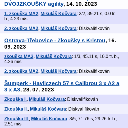
DVOJZKOUŠKY agility
, 14. 10. 2023
1. zkouška MA2
,
Mikuláš Kočvara
: 2/2, 39.21 s, 0.0 tr.
b., 4.23 m/s
2. zkouška MA2
,
Mikuláš Kočvara
: Diskvalifikován
Ostrava-Třebovice - Zkoušky s Kristou
, 16.
09. 2023
zkouška MA2
,
Mikuláš Kočvara
: 1/3, 45.11 s, 10.0 tr. b.,
4.26 m/s
2. zkouška MA2
,
Mikuláš Kočvara
: Diskvalifikován
Šumperk - Havliczech 57 s Calibrou 3 x A2 a
3 x A3
, 28. 07. 2023
Zkouška I.
,
Mikuláš Kočvara
: Diskvalifikován
Zkouška II.
,
Mikuláš Kočvara
: Diskvalifikován
Zkouška III.
,
Mikuláš Kočvara
: 3/5, 71.76 s, 29.26 tr. b.,
2.51 m/s