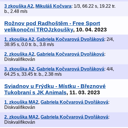
3 zkouška A2
,
Mikuláš Kočvara
: 1/3, 66.22 s, 19.22 tr.
b., 2.48 m/s
Rožnov pod Radhoštěm - Free Sport
velikonoční TROJzkoušky
, 10. 04. 2023
1. zkouška A2
,
Gabriela Kočvarová Dvořáková
: 2/4,
38.95 s, 0.0 tr. b., 3.8 m/s
2. zkouška A2
,
Gabriela Kočvarová Dvořáková
:
Diskvalifikován
3. zkouška A2
,
Gabriela Kočvarová Dvořáková
: 4/4,
64.25 s, 33.45 tr. b., 2.38 m/s
Sviadnov u Frýdku - Místku - Březnové
Tukobraní s JK Animals
, 11. 03. 2023
1. zkouška MA2
,
Gabriela Kočvarová Dvořáková
:
Diskvalifikován
2. zkouška MA2
,
Gabriela Kočvarová Dvořáková
:
Diskvalifikován