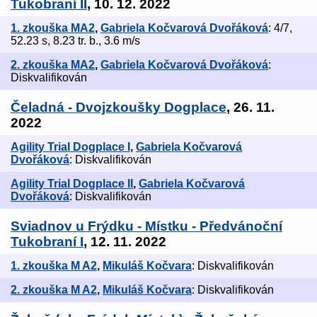
Tukobraní II
, 10. 12. 2022
1. zkouška MA2
,
Gabriela Kočvarová Dvořáková
: 4/7,
52.23 s, 8.23 tr. b., 3.6 m/s
2. zkouška MA2
,
Gabriela Kočvarová Dvořáková
:
Diskvalifikován
Čeladná - Dvojzkoušky Dogplace
, 26. 11.
2022
Agility Trial Dogplace I
,
Gabriela Kočvarová
Dvořáková
: Diskvalifikován
Agility Trial Dogplace II
,
Gabriela Kočvarová
Dvořáková
: Diskvalifikován
Sviadnov u Frýdku - Místku - Předvánoční
Tukobraní I
, 12. 11. 2022
1. zkouška M A2
,
Mikuláš Kočvara
: Diskvalifikován
2. zkouška M A2
,
Mikuláš Kočvara
: Diskvalifikován