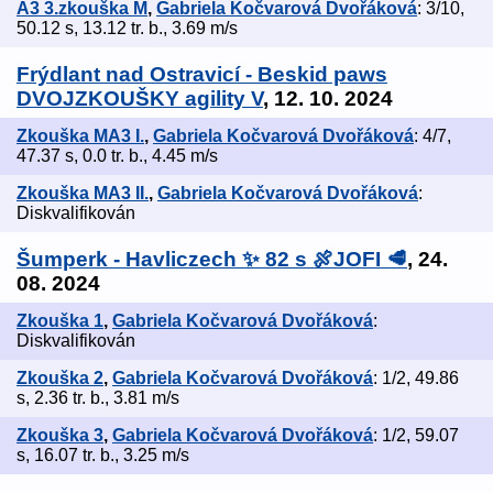
A3 3.zkouška M
,
Gabriela Kočvarová Dvořáková
: 3/10,
50.12 s, 13.12 tr. b., 3.69 m/s
Frýdlant nad Ostravicí - Beskid paws
DVOJZKOUŠKY agility V
, 12. 10. 2024
Zkouška MA3 I.
,
Gabriela Kočvarová Dvořáková
: 4/7,
47.37 s, 0.0 tr. b., 4.45 m/s
Zkouška MA3 II.
,
Gabriela Kočvarová Dvořáková
:
Diskvalifikován
Šumperk - Havliczech ✨ 82 s 🍖JOFI 🥩
, 24.
08. 2024
Zkouška 1
,
Gabriela Kočvarová Dvořáková
:
Diskvalifikován
Zkouška 2
,
Gabriela Kočvarová Dvořáková
: 1/2, 49.86
s, 2.36 tr. b., 3.81 m/s
Zkouška 3
,
Gabriela Kočvarová Dvořáková
: 1/2, 59.07
s, 16.07 tr. b., 3.25 m/s