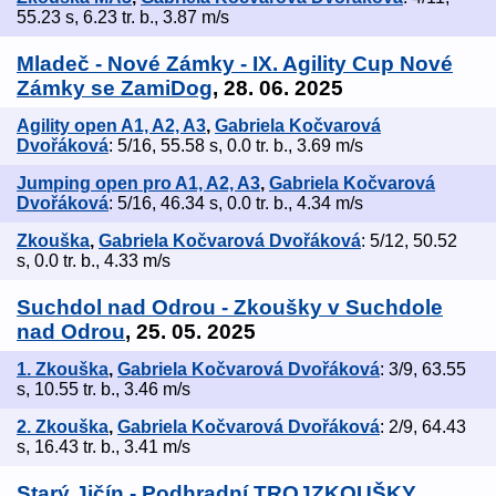
55.23 s, 6.23 tr. b., 3.87 m/s
Mladeč - Nové Zámky - IX. Agility Cup Nové
Zámky se ZamiDog
, 28. 06. 2025
Agility open A1, A2, A3
,
Gabriela Kočvarová
Dvořáková
: 5/16, 55.58 s, 0.0 tr. b., 3.69 m/s
Jumping open pro A1, A2, A3
,
Gabriela Kočvarová
Dvořáková
: 5/16, 46.34 s, 0.0 tr. b., 4.34 m/s
Zkouška
,
Gabriela Kočvarová Dvořáková
: 5/12, 50.52
s, 0.0 tr. b., 4.33 m/s
Suchdol nad Odrou - Zkoušky v Suchdole
nad Odrou
, 25. 05. 2025
1. Zkouška
,
Gabriela Kočvarová Dvořáková
: 3/9, 63.55
s, 10.55 tr. b., 3.46 m/s
2. Zkouška
,
Gabriela Kočvarová Dvořáková
: 2/9, 64.43
s, 16.43 tr. b., 3.41 m/s
Starý Jičín - Podhradní TROJZKOUŠKY