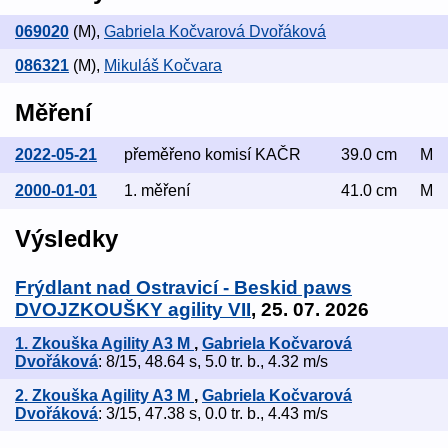
069020
(M)
,
Gabriela Kočvarová Dvořáková
086321
(M)
,
Mikuláš Kočvara
Měření
2022-05-21
přeměřeno komisí KAČR
39.0 cm
M
2000-01-01
1. měření
41.0 cm
M
Výsledky
Frýdlant nad Ostravicí - Beskid paws
DVOJZKOUŠKY agility VII
, 25. 07. 2026
1. Zkouška Agility A3 M
,
Gabriela Kočvarová
Dvořáková
: 8/15, 48.64 s, 5.0 tr. b., 4.32 m/s
2. Zkouška Agility A3 M
,
Gabriela Kočvarová
Dvořáková
: 3/15, 47.38 s, 0.0 tr. b., 4.43 m/s