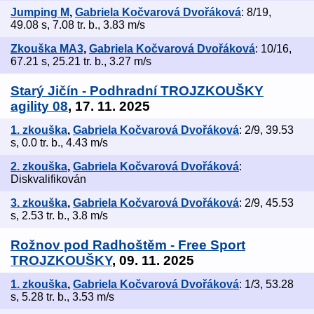
Jumping M
,
Gabriela Kočvarová Dvořáková
: 8/19,
49.08 s, 7.08 tr. b., 3.83 m/s
Zkouška MA3
,
Gabriela Kočvarová Dvořáková
: 10/16,
67.21 s, 25.21 tr. b., 3.27 m/s
Starý Jičín - Podhradní TROJZKOUŠKY
agility 08
, 17. 11. 2025
1. zkouška
,
Gabriela Kočvarová Dvořáková
: 2/9, 39.53
s, 0.0 tr. b., 4.43 m/s
2. zkouška
,
Gabriela Kočvarová Dvořáková
:
Diskvalifikován
3. zkouška
,
Gabriela Kočvarová Dvořáková
: 2/9, 45.53
s, 2.53 tr. b., 3.8 m/s
Rožnov pod Radhoštěm - Free Sport
TROJZKOUŠKY
, 09. 11. 2025
1. zkouška
,
Gabriela Kočvarová Dvořáková
: 1/3, 53.28
s, 5.28 tr. b., 3.53 m/s