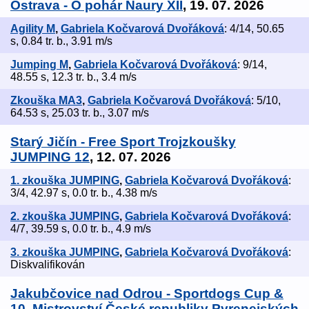
Ostrava - O pohár Naury XII
, 19. 07. 2026
Agility M
,
Gabriela Kočvarová Dvořáková
: 4/14, 50.65
s, 0.84 tr. b., 3.91 m/s
Jumping M
,
Gabriela Kočvarová Dvořáková
: 9/14,
48.55 s, 12.3 tr. b., 3.4 m/s
Zkouška MA3
,
Gabriela Kočvarová Dvořáková
: 5/10,
64.53 s, 25.03 tr. b., 3.07 m/s
Starý Jičín - Free Sport Trojzkoušky
JUMPING 12
, 12. 07. 2026
1. zkouška JUMPING
,
Gabriela Kočvarová Dvořáková
:
3/4, 42.97 s, 0.0 tr. b., 4.38 m/s
2. zkouška JUMPING
,
Gabriela Kočvarová Dvořáková
:
4/7, 39.59 s, 0.0 tr. b., 4.9 m/s
3. zkouška JUMPING
,
Gabriela Kočvarová Dvořáková
:
Diskvalifikován
Jakubčovice nad Odrou - Sportdogs Cup &
10. Mistrovství České republiky Pyrenejských