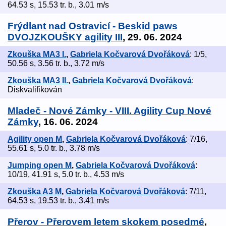
64.53 s, 15.53 tr. b., 3.01 m/s
Frýdlant nad Ostravicí - Beskid paws
DVOJZKOUŠKY agility III
, 29. 06. 2024
Zkouška MA3 I.
,
Gabriela Kočvarová Dvořáková
: 1/5,
50.56 s, 3.56 tr. b., 3.72 m/s
Zkouška MA3 II.
,
Gabriela Kočvarová Dvořáková
:
Diskvalifikován
Mladeč - Nové Zámky - VIII. Agility Cup Nové
Zámky
, 16. 06. 2024
Agility open M
,
Gabriela Kočvarová Dvořáková
: 7/16,
55.61 s, 5.0 tr. b., 3.78 m/s
Jumping open M
,
Gabriela Kočvarová Dvořáková
:
10/19, 41.91 s, 5.0 tr. b., 4.53 m/s
Zkouška A3 M
,
Gabriela Kočvarová Dvořáková
: 7/11,
64.53 s, 19.53 tr. b., 3.41 m/s
Přerov - Přerovem letem skokem posedmé
,