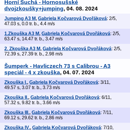
Horní Suchá - Hornosušské
dvojzkoušky+jumping
, 04. 08. 2024
Jumping A3 M
,
Gabriela Kočvarová Dvořáková
: 2/5,
47.03 s, 0.0 tr. b., 4.4 m/s
1.Zkouška A3 M
,
Gabriela Kočvarová Dvořáková
: 2/5,
63.47 s, 14.47 tr. b., 3.47 m/s
2. Zkouška A3 M
,
Gabriela Kočvarová Dvořáková
: 2/5,
72.39 s, 27.39 tr. b., 2.98 m/s
Šumperk - Havliczech 73 s Calibrou - A3
speciál - 4 x zkouška
, 04. 07. 2024
Zkouška I.
,
Gabriela Kočvarová Dvořáková
: 3/11,
49.57 s, 3.07 tr. b., 3.73 m/s
Zkouška II.
,
Gabriela Kočvarová Dvořáková
: 6/11,
57.32 s, 9.82 tr. b., 3.66 m/s
Zkouška III.
,
Gabriela Kočvarová Dvořáková
: 7/11,
69.12 s, 29.62 tr. b., 2.86 m/s
Zkouška IV.
,
Gabriela Kočvarová Dvořáková
: 7/10,