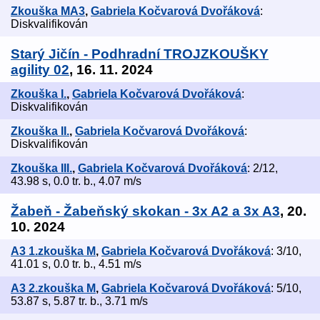
Zkouška MA3
,
Gabriela Kočvarová Dvořáková
:
Diskvalifikován
Starý Jičín - Podhradní TROJZKOUŠKY
agility 02
, 16. 11. 2024
Zkouška I.
,
Gabriela Kočvarová Dvořáková
:
Diskvalifikován
Zkouška II.
,
Gabriela Kočvarová Dvořáková
:
Diskvalifikován
Zkouška III.
,
Gabriela Kočvarová Dvořáková
: 2/12,
43.98 s, 0.0 tr. b., 4.07 m/s
Žabeň - Žabeňský skokan - 3x A2 a 3x A3
, 20.
10. 2024
A3 1.zkouška M
,
Gabriela Kočvarová Dvořáková
: 3/10,
41.01 s, 0.0 tr. b., 4.51 m/s
A3 2.zkouška M
,
Gabriela Kočvarová Dvořáková
: 5/10,
53.87 s, 5.87 tr. b., 3.71 m/s