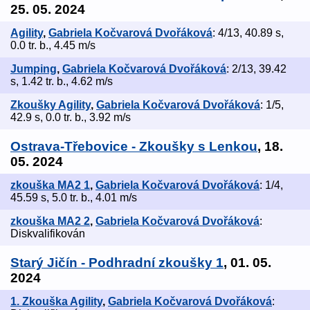
25. 05. 2024
Agility
,
Gabriela Kočvarová Dvořáková
: 4/13, 40.89 s,
0.0 tr. b., 4.45 m/s
Jumping
,
Gabriela Kočvarová Dvořáková
: 2/13, 39.42
s, 1.42 tr. b., 4.62 m/s
Zkoušky Agility
,
Gabriela Kočvarová Dvořáková
: 1/5,
42.9 s, 0.0 tr. b., 3.92 m/s
Ostrava-Třebovice - Zkoušky s Lenkou
, 18.
05. 2024
zkouška MA2 1
,
Gabriela Kočvarová Dvořáková
: 1/4,
45.59 s, 5.0 tr. b., 4.01 m/s
zkouška MA2 2
,
Gabriela Kočvarová Dvořáková
:
Diskvalifikován
Starý Jičín - Podhradní zkoušky 1
, 01. 05.
2024
1. Zkouška Agility
,
Gabriela Kočvarová Dvořáková
: