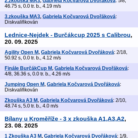
2.zkouška MA3
,
Gabriela Kočvarová Dvořáková
: 5/8,
46.75 s, 0.0 tr. b., 4.19 m/s
3.zkouška MA3
,
Gabriela Kočvarová Dvořáková
:
Diskvalifikován
Lednice-Nejdek - Burčákcup 2025 s Calibrou
,
20. 09. 2025
Agility Open M
,
Gabriela Kočvarová Dvořáková
: 2/18,
50.92 s, 0.0 tr. b., 4.12 m/s
Finále BurčákCup M
,
Gabriela Kočvarová Dvořáková
:
4/8, 36.36 s, 0.0 tr. b., 4.26 m/s
Jumping Open M
,
Gabriela Kočvarová Dvořáková
:
Diskvalifikován
Zkouška A3 M
,
Gabriela Kočvarová Dvořáková
: 2/10,
48.74 s, 5.0 tr. b., 4.0 m/s
Bílany u Kroměříže - 3 x zkouška A1,A3,A2
,
23. 08. 2025
1 Zkouška A3 M
,
Gabriela Kočvarová Dvořáková
: 1/9,