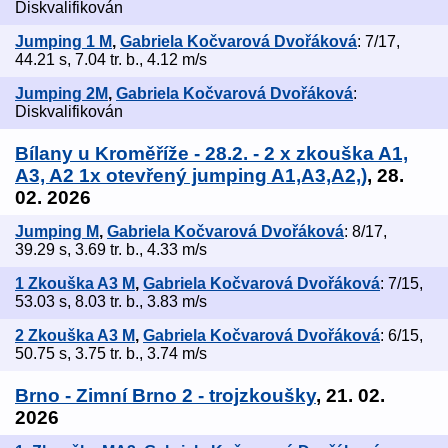
Diskvalifikován
Jumping 1 M
,
Gabriela Kočvarová Dvořáková
: 7/17,
44.21 s, 7.04 tr. b., 4.12 m/s
Jumping 2M
,
Gabriela Kočvarová Dvořáková
:
Diskvalifikován
Bílany u Kroměříže - 28.2. - 2 x zkouška A1,
A3, A2 1x otevřený jumping A1,A3,A2,)
, 28.
02. 2026
Jumping M
,
Gabriela Kočvarová Dvořáková
: 8/17,
39.29 s, 3.69 tr. b., 4.33 m/s
1 Zkouška A3 M
,
Gabriela Kočvarová Dvořáková
: 7/15,
53.03 s, 8.03 tr. b., 3.83 m/s
2 Zkouška A3 M
,
Gabriela Kočvarová Dvořáková
: 6/15,
50.75 s, 3.75 tr. b., 3.74 m/s
Brno - Zimní Brno 2 - trojzkoušky
, 21. 02.
2026