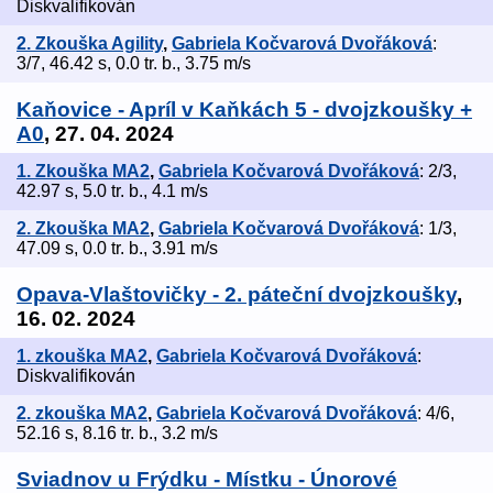
Diskvalifikován
2. Zkouška Agility
,
Gabriela Kočvarová Dvořáková
:
3/7, 46.42 s, 0.0 tr. b., 3.75 m/s
Kaňovice - Apríl v Kaňkách 5 - dvojzkoušky +
A0
, 27. 04. 2024
1. Zkouška MA2
,
Gabriela Kočvarová Dvořáková
: 2/3,
42.97 s, 5.0 tr. b., 4.1 m/s
2. Zkouška MA2
,
Gabriela Kočvarová Dvořáková
: 1/3,
47.09 s, 0.0 tr. b., 3.91 m/s
Opava-Vlaštovičky - 2. páteční dvojzkoušky
,
16. 02. 2024
1. zkouška MA2
,
Gabriela Kočvarová Dvořáková
:
Diskvalifikován
2. zkouška MA2
,
Gabriela Kočvarová Dvořáková
: 4/6,
52.16 s, 8.16 tr. b., 3.2 m/s
Sviadnov u Frýdku - Místku - Únorové