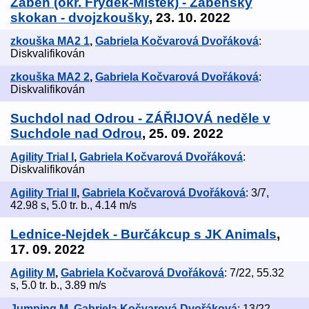
Žabeň (okr. Frýdek-Místek) - Žabeňský
skokan - dvojzkoušky
, 23. 10. 2022
zkouška MA2 1
,
Gabriela Kočvarová Dvořáková
:
Diskvalifikován
zkouška MA2 2
,
Gabriela Kočvarová Dvořáková
:
Diskvalifikován
Suchdol nad Odrou - ZÁŘIJOVÁ neděle v
Suchdole nad Odrou
, 25. 09. 2022
Agility Trial I
,
Gabriela Kočvarová Dvořáková
:
Diskvalifikován
Agility Trial II
,
Gabriela Kočvarová Dvořáková
: 3/7,
42.98 s, 5.0 tr. b., 4.14 m/s
Lednice-Nejdek - Burčákcup s JK Animals
,
17. 09. 2022
Agility M
,
Gabriela Kočvarová Dvořáková
: 7/22, 55.32
s, 5.0 tr. b., 3.89 m/s
Jumping M
,
Gabriela Kočvarová Dvořáková
: 13/22,