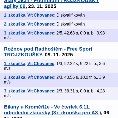
Starý Jičín - Podhradní TROJZKOUŠKY
agility 09
, 23. 11. 2025
1. zkouška
,
Vít Chovanec
: Diskvalifikován
2. zkouška
,
Vít Chovanec
: Diskvalifikován
3. zkouška
,
Vít Chovanec
: 2/5, 42.68 s, 0.0 tr. b., 3.98
m/s
Rožnov pod Radhoštěm - Free Sport
TROJZKOUŠKY
, 09. 11. 2025
1. zkouška
,
Vít Chovanec
: 1/3, 52.22 s, 9.22 tr. b., 3.6
m/s
2. zkouška
,
Vít Chovanec
: 2/3, 43.56 s, 10.0 tr. b., 3.9
m/s
3. zkouška
,
Vít Chovanec
: 2/3, 38.31 s, 0.0 tr. b., 4.28
m/s
Bílany u Kroměříže - Ve čtvrtek 6.11.
odpolední zkoušky (3x zkouška pro A3 )
, 06.