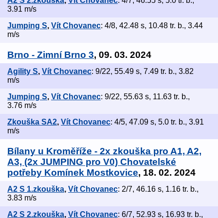
A2 S 2.zkouška
,
Vít Chovanec
: 4/7, 46.55 s, 5.0 tr. b.,
3.91 m/s
Jumping S
,
Vít Chovanec
: 4/8, 42.48 s, 10.48 tr. b., 3.44
m/s
Brno - Zimní Brno 3
, 09. 03. 2024
Agility S
,
Vít Chovanec
: 9/22, 55.49 s, 7.49 tr. b., 3.82
m/s
Jumping S
,
Vít Chovanec
: 9/22, 55.63 s, 11.63 tr. b.,
3.76 m/s
Zkouška SA2
,
Vít Chovanec
: 4/5, 47.09 s, 5.0 tr. b., 3.91
m/s
Bílany u Kroměříže - 2x zkouška pro A1, A2,
A3, (2x JUMPING pro V0) Chovatelské
potřeby Komínek Mostkovice
, 18. 02. 2024
A2 S 1.zkouška
,
Vít Chovanec
: 2/7, 46.16 s, 1.16 tr. b.,
3.83 m/s
A2 S 2.zkouška
,
Vít Chovanec
: 6/7, 52.93 s, 16.93 tr. b.,