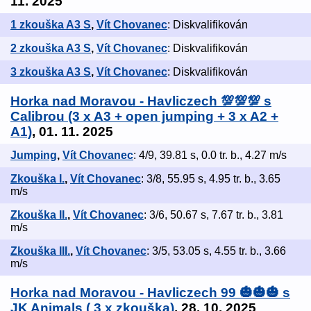
11. 2025
1 zkouška A3 S
,
Vít Chovanec
: Diskvalifikován
2 zkouška A3 S
,
Vít Chovanec
: Diskvalifikován
3 zkouška A3 S
,
Vít Chovanec
: Diskvalifikován
Horka nad Moravou - Havliczech 💯💯💯 s
Calibrou (3 x A3 + open jumping + 3 x A2 +
A1)
, 01. 11. 2025
Jumping
,
Vít Chovanec
: 4/9, 39.81 s, 0.0 tr. b., 4.27 m/s
Zkouška I.
,
Vít Chovanec
: 3/8, 55.95 s, 4.95 tr. b., 3.65
m/s
Zkouška II.
,
Vít Chovanec
: 3/6, 50.67 s, 7.67 tr. b., 3.81
m/s
Zkouška III.
,
Vít Chovanec
: 3/5, 53.05 s, 4.55 tr. b., 3.66
m/s
Horka nad Moravou - Havliczech 99 🎃🎃🎃 s
JK Animals ( 3 x zkouška)
, 28. 10. 2025