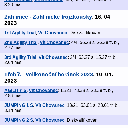
3.29 m/s
Záhlinice - Záhlinické trojzkoušky
, 16. 04.
2023
1st Agility Trial
,
Vít Chovanec
: Diskvalifikován
2nd Agility Trial
,
Vít Chovanec
: 4/4, 56.28 s, 26.28 tr. b.,
2.77 m/s
3rd Agility Trial
,
Vít Chovanec
: 2/4, 63.27 s, 15.27 tr. b.,
2.64 m/s
Třebíč - Velikonoční beránek 2023
, 10. 04.
2023
AGILITY S
,
Vít Chovanec
: 11/21, 73.39 s, 23.39 tr. b.,
2.86 m/s
JUMPING 1 S
,
Vít Chovanec
: 13/21, 63.61 s, 23.61 tr. b.,
3.14 m/s
JUMPING 2 S
,
Vít Chovanec
: Diskvalifikován