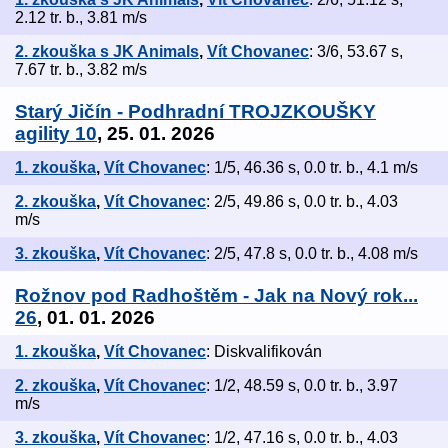
2.12 tr. b., 3.81 m/s
2. zkouška s JK Animals
,
Vít Chovanec
: 3/6, 53.67 s,
7.67 tr. b., 3.82 m/s
Starý Jičín - Podhradní TROJZKOUŠKY
agility 10
, 25. 01. 2026
1. zkouška
,
Vít Chovanec
: 1/5, 46.36 s, 0.0 tr. b., 4.1 m/s
2. zkouška
,
Vít Chovanec
: 2/5, 49.86 s, 0.0 tr. b., 4.03
m/s
3. zkouška
,
Vít Chovanec
: 2/5, 47.8 s, 0.0 tr. b., 4.08 m/s
Rožnov pod Radhoštěm - Jak na Nový rok...
26
, 01. 01. 2026
1. zkouška
,
Vít Chovanec
: Diskvalifikován
2. zkouška
,
Vít Chovanec
: 1/2, 48.59 s, 0.0 tr. b., 3.97
m/s
3. zkouška
,
Vít Chovanec
: 1/2, 47.16 s, 0.0 tr. b., 4.03