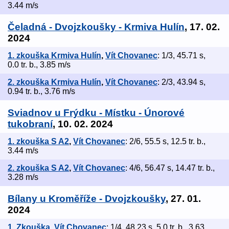
3.44 m/s
Čeladná - Dvojzkoušky - Krmiva Hulín
, 17. 02.
2024
1. zkouška Krmiva Hulín
,
Vít Chovanec
: 1/3, 45.71 s,
0.0 tr. b., 3.85 m/s
2. zkouška Krmiva Hulín
,
Vít Chovanec
: 2/3, 43.94 s,
0.94 tr. b., 3.76 m/s
Sviadnov u Frýdku - Místku - Únorové
tukobraní
, 10. 02. 2024
1. zkouška S A2
,
Vít Chovanec
: 2/6, 55.5 s, 12.5 tr. b.,
3.44 m/s
2. zkouška S A2
,
Vít Chovanec
: 4/6, 56.47 s, 14.47 tr. b.,
3.28 m/s
Bílany u Kroměříže - Dvojzkoušky
, 27. 01.
2024
1. Zkouška
,
Vít Chovanec
: 1/4, 48.23 s, 5.0 tr. b., 3.63