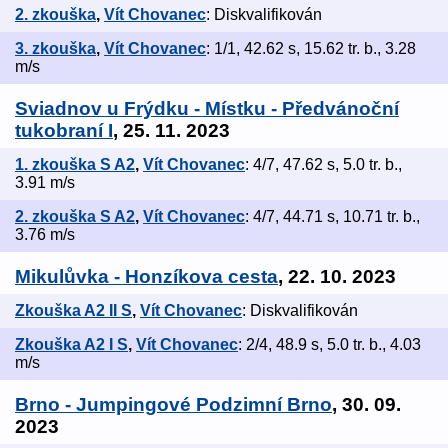
2. zkouška
,
Vít Chovanec
: Diskvalifikován
3. zkouška
,
Vít Chovanec
: 1/1, 42.62 s, 15.62 tr. b., 3.28
m/s
Sviadnov u Frýdku - Místku - Předvánoční
tukobraní I
, 25. 11. 2023
1. zkouška S A2
,
Vít Chovanec
: 4/7, 47.62 s, 5.0 tr. b.,
3.91 m/s
2. zkouška S A2
,
Vít Chovanec
: 4/7, 44.71 s, 10.71 tr. b.,
3.76 m/s
Mikulůvka - Honzíkova cesta
, 22. 10. 2023
Zkouška A2 II S
,
Vít Chovanec
: Diskvalifikován
Zkouška A2 I S
,
Vít Chovanec
: 2/4, 48.9 s, 5.0 tr. b., 4.03
m/s
Brno - Jumpingové Podzimní Brno
, 30. 09.
2023