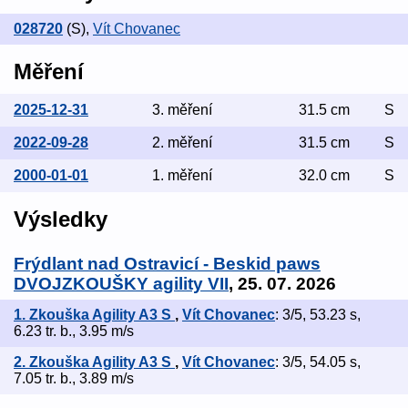
028720
(S)
,
Vít Chovanec
Měření
2025-12-31
3. měření
31.5 cm
S
2022-09-28
2. měření
31.5 cm
S
2000-01-01
1. měření
32.0 cm
S
Výsledky
Frýdlant nad Ostravicí - Beskid paws
DVOJZKOUŠKY agility VII
, 25. 07. 2026
1. Zkouška Agility A3 S
,
Vít Chovanec
: 3/5, 53.23 s,
6.23 tr. b., 3.95 m/s
2. Zkouška Agility A3 S
,
Vít Chovanec
: 3/5, 54.05 s,
7.05 tr. b., 3.89 m/s