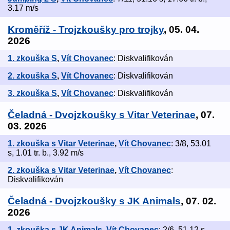
3.17 m/s
Kroměříž - Trojzkoušky pro trojky
, 05. 04.
2026
1. zkouška S
,
Vít Chovanec
: Diskvalifikován
2. zkouška S
,
Vít Chovanec
: Diskvalifikován
3. zkouška S
,
Vít Chovanec
: Diskvalifikován
Čeladná - Dvojzkoušky s Vitar Veterinae
, 07.
03. 2026
1. zkouška s Vitar Veterinae
,
Vít Chovanec
: 3/8, 53.01
s, 1.01 tr. b., 3.92 m/s
2. zkouška s Vitar Veterinae
,
Vít Chovanec
:
Diskvalifikován
Čeladná - Dvojzkoušky s JK Animals
, 07. 02.
2026
1. zkouška s JK Animals
,
Vít Chovanec
: 2/6, 51.12 s,