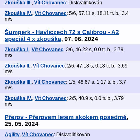
Zkouška III.
,
Vít Chovanec
: Diskvalifikován
Zkouška IV.
,
Vít Chovanec
: 5/6, 57.11 s, 18.11 tr. b., 3.4
m/s
Šumperk - Havliczech 72 s Calibrou - A2
speciál 4 x zkouška
, 07. 06. 2024
Zkouška I.
,
Vít Chovanec
: 3/6, 46.22 s, 0.0 tr. b., 3.79
m/s
Zkouška II.
,
Vít Chovanec
: 2/6, 47.18 s, 0.18 tr. b., 3.69
m/s
Zkouška III.
,
Vít Chovanec
: 1/5, 48.67 s, 1.17 tr. b., 3.7
m/s
Zkouška IV.
,
Vít Chovanec
: 2/5, 40.9 s, 0.0 tr. b., 3.79
m/s
Přerov - Přerovem letem skokem posedmé
,
25. 05. 2024
Agility
,
Vít Chovanec
: Diskvalifikován