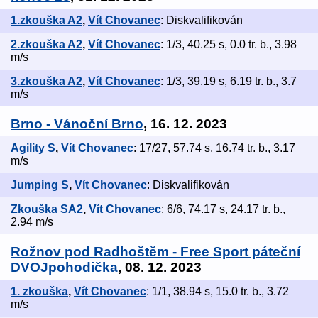
1.zkouška A2
,
Vít Chovanec
: Diskvalifikován
2.zkouška A2
,
Vít Chovanec
: 1/3, 40.25 s, 0.0 tr. b., 3.98
m/s
3.zkouška A2
,
Vít Chovanec
: 1/3, 39.19 s, 6.19 tr. b., 3.7
m/s
Brno - Vánoční Brno
, 16. 12. 2023
Agility S
,
Vít Chovanec
: 17/27, 57.74 s, 16.74 tr. b., 3.17
m/s
Jumping S
,
Vít Chovanec
: Diskvalifikován
Zkouška SA2
,
Vít Chovanec
: 6/6, 74.17 s, 24.17 tr. b.,
2.94 m/s
Rožnov pod Radhoštěm - Free Sport páteční
DVOJpohodička
, 08. 12. 2023
1. zkouška
,
Vít Chovanec
: 1/1, 38.94 s, 15.0 tr. b., 3.72
m/s