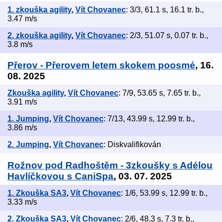
1. zkouška agility
,
Vít Chovanec
: 3/3, 61.1 s, 16.1 tr. b.,
3.47 m/s
2. zkouška agility
,
Vít Chovanec
: 2/3, 51.07 s, 0.07 tr. b.,
3.8 m/s
Přerov - Přerovem letem skokem poosmé
, 16.
08. 2025
Zkouška agility
,
Vít Chovanec
: 7/9, 53.65 s, 7.65 tr. b.,
3.91 m/s
1. Jumping
,
Vít Chovanec
: 7/13, 43.99 s, 12.99 tr. b.,
3.86 m/s
2. Jumping
,
Vít Chovanec
: Diskvalifikován
Rožnov pod Radhoštěm - 3zkoušky s Adélou
Havlíčkovou s CaniSpa
, 03. 07. 2025
1. Zkouška SA3
,
Vít Chovanec
: 1/6, 53.99 s, 12.99 tr. b.,
3.33 m/s
2. Zkouška SA3
,
Vít Chovanec
: 2/6, 48.3 s, 7.3 tr. b.,