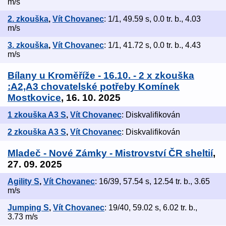
m/s
2. zkouška
,
Vít Chovanec
: 1/1, 49.59 s, 0.0 tr. b., 4.03
m/s
3. zkouška
,
Vít Chovanec
: 1/1, 41.72 s, 0.0 tr. b., 4.43
m/s
Bílany u Kroměříže - 16.10. - 2 x zkouška
:A2,A3 chovatelské potřeby Komínek
Mostkovice
, 16. 10. 2025
1 zkouška A3 S
,
Vít Chovanec
: Diskvalifikován
2 zkouška A3 S
,
Vít Chovanec
: Diskvalifikován
Mladeč - Nové Zámky - Mistrovství ČR sheltií
,
27. 09. 2025
Agility S
,
Vít Chovanec
: 16/39, 57.54 s, 12.54 tr. b., 3.65
m/s
Jumping S
,
Vít Chovanec
: 19/40, 59.02 s, 6.02 tr. b.,
3.73 m/s