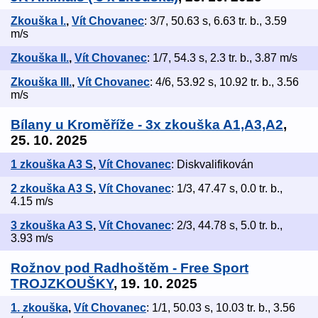
Zkouška I.
,
Vít Chovanec
: 3/7, 50.63 s, 6.63 tr. b., 3.59
m/s
Zkouška II.
,
Vít Chovanec
: 1/7, 54.3 s, 2.3 tr. b., 3.87 m/s
Zkouška III.
,
Vít Chovanec
: 4/6, 53.92 s, 10.92 tr. b., 3.56
m/s
Bílany u Kroměříže - 3x zkouška A1,A3,A2
,
25. 10. 2025
1 zkouška A3 S
,
Vít Chovanec
: Diskvalifikován
2 zkouška A3 S
,
Vít Chovanec
: 1/3, 47.47 s, 0.0 tr. b.,
4.15 m/s
3 zkouška A3 S
,
Vít Chovanec
: 2/3, 44.78 s, 5.0 tr. b.,
3.93 m/s
Rožnov pod Radhoštěm - Free Sport
TROJZKOUŠKY
, 19. 10. 2025
1. zkouška
,
Vít Chovanec
: 1/1, 50.03 s, 10.03 tr. b., 3.56