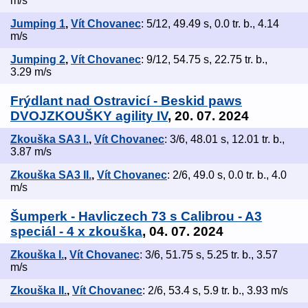
m/s
Jumping 1
,
Vít Chovanec
: 5/12, 49.49 s, 0.0 tr. b., 4.14
m/s
Jumping 2
,
Vít Chovanec
: 9/12, 54.75 s, 22.75 tr. b.,
3.29 m/s
Frýdlant nad Ostravicí - Beskid paws
DVOJZKOUŠKY agility IV
, 20. 07. 2024
Zkouška SA3 I.
,
Vít Chovanec
: 3/6, 48.01 s, 12.01 tr. b.,
3.87 m/s
Zkouška SA3 II.
,
Vít Chovanec
: 2/6, 49.0 s, 0.0 tr. b., 4.0
m/s
Šumperk - Havliczech 73 s Calibrou - A3
speciál - 4 x zkouška
, 04. 07. 2024
Zkouška I.
,
Vít Chovanec
: 3/6, 51.75 s, 5.25 tr. b., 3.57
m/s
Zkouška II.
,
Vít Chovanec
: 2/6, 53.4 s, 5.9 tr. b., 3.93 m/s