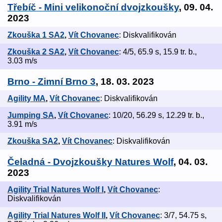
Třebíč - Mini velikonoční dvojzkoušky
, 09. 04.
2023
Zkouška 1 SA2
,
Vít Chovanec
: Diskvalifikován
Zkouška 2 SA2
,
Vít Chovanec
: 4/5, 65.9 s, 15.9 tr. b.,
3.03 m/s
Brno - Zimní Brno 3
, 18. 03. 2023
Agility MA
,
Vít Chovanec
: Diskvalifikován
Jumping SA
,
Vít Chovanec
: 10/20, 56.29 s, 12.29 tr. b.,
3.91 m/s
Zkouška SA2
,
Vít Chovanec
: Diskvalifikován
Čeladná - Dvojzkoušky Natures Wolf
, 04. 03.
2023
Agility Trial Natures Wolf I
,
Vít Chovanec
:
Diskvalifikován
Agility Trial Natures Wolf II
,
Vít Chovanec
: 3/7, 54.75 s,