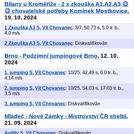
Bílany u Kroměříže - 2 x zkouška A1,A2,A3 😉
😉 chovatelské potřeby Komínek Mostkovice
,
19. 10. 2024
1 Zkouška A3 S
,
Vít Chovanec
: 3/7, 50.73 s, 5.0 tr. b.,
4.0 m/s
2 Zkouška A3 S
,
Vít Chovanec
: Diskvalifikován
Brno - Podzimní jumpingové Brno
, 12. 10.
2024
1. jumping S
,
Vít Chovanec
: 10/25, 42.49 s, 0.0 tr. b.,
4.14 m/s
2. jumping S
,
Vít Chovanec
: 10/25, 54.03 s, 17.03 tr. b.,
3.5 m/s
3. jumping S
,
Vít Chovanec
: Diskvalifikován
Mladeč - Nové Zámky - Mistrovství ČR sheltií
,
21. 09. 2024
Agility S
,
Vít Chovanec
: Diskvalifikován