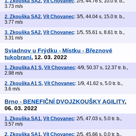
1. Zkouška SA2
,
Vít Chovanec
: 2/5, 44.76 s, 10.0 tr. b.,
3.73 m/s
2. Zkouška SA2
,
Vít Chovanec
: 3/5, 44.04 s, 15.0 tr. b.,
3.77 m/s
3. Zkouška SA2
,
Vít Chovanec
: 1/5, 55.61 s, 8.61 tr. b.,
3.31 m/s
Sviadnov u Frýdku - Místku - Březnové
tukobraní
, 12. 03. 2022
1. Zkouška A1 S
,
Vít Chovanec
: 4/9, 50.37 s, 12.37 tr. b.,
2.98 m/s
2. Zkouška A1 S
,
Vít Chovanec
: 1/9, 41.62 s, 5.0 tr. b.,
3.6 m/s
Brno - BENEFIČNÍ DVOJZKOUŠKY AGILITY
,
06. 03. 2022
1. Zkouška SA1
,
Vít Chovanec
: 2/5, 47.03 s, 5.0 tr. b.,
3.57 m/s
2. Zkouška SA1
,
Vít Chovanec
: 2/5, 45.66 s, 0.0 tr. b.,