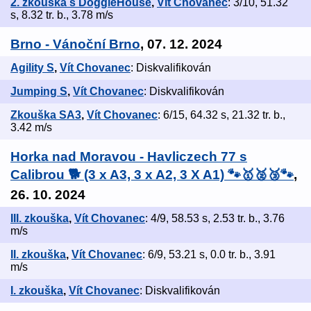
2. zkouška s DoggieHouse
,
Vít Chovanec
: 3/10, 51.32
s, 8.32 tr. b., 3.78 m/s
Brno - Vánoční Brno
, 07. 12. 2024
Agility S
,
Vít Chovanec
: Diskvalifikován
Jumping S
,
Vít Chovanec
: Diskvalifikován
Zkouška SA3
,
Vít Chovanec
: 6/15, 64.32 s, 21.32 tr. b.,
3.42 m/s
Horka nad Moravou - Havliczech 77 s
Calibrou 🐕 (3 x A3, 3 x A2, 3 X A1) 🐾🥇🥈🥉🐾
,
26. 10. 2024
III. zkouška
,
Vít Chovanec
: 4/9, 58.53 s, 2.53 tr. b., 3.76
m/s
II. zkouška
,
Vít Chovanec
: 6/9, 53.21 s, 0.0 tr. b., 3.91
m/s
I. zkouška
,
Vít Chovanec
: Diskvalifikován