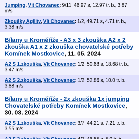
Jumping
,
Vít Chovanec
: 9/11, 46.97 s, 12.97 tr. b., 3.87
m/s
Zkoušky Agility
,
Vít Chovanec
: 1/2, 49.71 s, 4.71 tr. b.,
3.38 m/s
Bílany u Kroměříže - A3 x 3 zkouška A2 x 2
zkouška A1 x 2 zkouška chovatelské potřeby
Komínek Mostkovice
, 11. 05. 2024
A2 S 1.zkouška
,
Vít Chovanec
: 1/2, 50.68 s, 18.68 tr. b.,
3.47 m/s
A2 S 2.zkouška
,
Vít Chovanec
: 1/2, 52.86 s, 10.0 tr. b.,
3.88 m/s
Bílany u Kroměříže - 2x zkouška 1x jumping
Chovatelské potřeby Komínek Mostkovice
,
30. 03. 2024
A2 S 1.zkouška
,
Vít Chovanec
: 3/7, 44.21 s, 7.21 tr. b.,
3.55 m/s