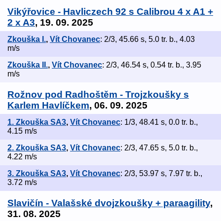
Vikýřovice - Havliczech 92 s Calibrou 4 x A1 +
2 x A3
, 19. 09. 2025
Zkouška I.
,
Vít Chovanec
: 2/3, 45.66 s, 5.0 tr. b., 4.03
m/s
Zkouška II.
,
Vít Chovanec
: 2/3, 46.54 s, 0.54 tr. b., 3.95
m/s
Rožnov pod Radhoštěm - Trojzkoušky s
Karlem Havlíčkem
, 06. 09. 2025
1. Zkouška SA3
,
Vít Chovanec
: 1/3, 48.41 s, 0.0 tr. b.,
4.15 m/s
2. Zkouška SA3
,
Vít Chovanec
: 2/3, 47.65 s, 5.0 tr. b.,
4.22 m/s
3. Zkouška SA3
,
Vít Chovanec
: 2/3, 53.97 s, 7.97 tr. b.,
3.72 m/s
Slavičín - Valašské dvojzkoušky + paraagility
,
31. 08. 2025