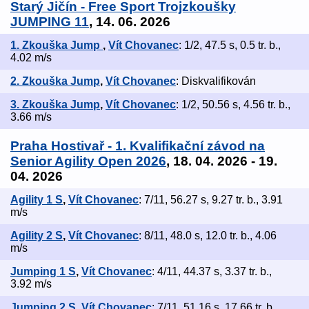
Starý Jičín - Free Sport Trojzkoušky
JUMPING 11
, 14. 06. 2026
1. Zkouška Jump
,
Vít Chovanec
: 1/2, 47.5 s, 0.5 tr. b.,
4.02 m/s
2. Zkouška Jump
,
Vít Chovanec
: Diskvalifikován
3. Zkouška Jump
,
Vít Chovanec
: 1/2, 50.56 s, 4.56 tr. b.,
3.66 m/s
Praha Hostivař - 1. Kvalifikační závod na
Senior Agility Open 2026
, 18. 04. 2026 - 19.
04. 2026
Agility 1 S
,
Vít Chovanec
: 7/11, 56.27 s, 9.27 tr. b., 3.91
m/s
Agility 2 S
,
Vít Chovanec
: 8/11, 48.0 s, 12.0 tr. b., 4.06
m/s
Jumping 1 S
,
Vít Chovanec
: 4/11, 44.37 s, 3.37 tr. b.,
3.92 m/s
Jumping 2 S
,
Vít Chovanec
: 7/11, 51.16 s, 17.66 tr. b.,