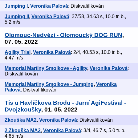
Jumping I
,
Veronika Palová
: Diskvalifikován
Jumping II
,
Veronika Palová
: 37/58, 34.63 s, 10.0 tr. b.,
5.2 m/s
Olomouc-Nedvězí - Olomoucký DOG RUN
,
07. 05. 2022
Agility Trial
,
Veronika Palová
: 2/4, 40.53 s, 10.0 tr. b.,
4.47 m/s
Memorial Martiny Smolkove - Agility
,
Veronika Palová
:
Diskvalifikován
Memorial Martiny Smolkove - Jumping
,
Veronika
Palová
: Diskvalifikován
Tis u Havlíčkova Brodu - Jarní AgiFestival -
Dvojzkoušky
, 01. 05. 2022
Zkouška MA2
,
Veronika Palová
: Diskvalifikován
2.Zkouška MA2
,
Veronika Palová
: 3/4, 46.7 s, 5.0 tr. b.,
4.65 m/s