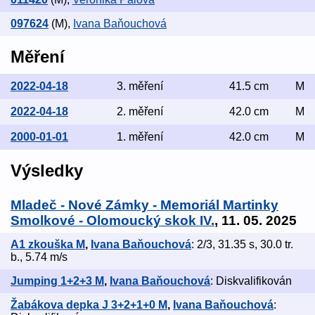
097624
(M)
,
Ivana Baňouchová
Měření
2022-04-18
3. měření
41.5 cm
M
2022-04-18
2. měření
42.0 cm
M
2000-01-01
1. měření
42.0 cm
M
Výsledky
Mladeč - Nové Zámky - Memoriál Martinky
Smolkové - Olomoucký skok IV.
, 11. 05. 2025
A1 zkouška M
,
Ivana Baňouchová
: 2/3, 31.35 s, 30.0 tr.
b., 5.74 m/s
Jumping 1+2+3 M
,
Ivana Baňouchová
: Diskvalifikován
Žabákova depka J 3+2+1+0 M
,
Ivana Baňouchová
: