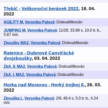
Třebíč - Velikonoční beránek 2022
, 18. 04.
2022
AGILITY M
,
Veronika Palová
: Diskvalifikován
JUMPING M
,
Veronika Palová
: 11/28, 33.88 s, 10.0 tr. b.,
5.67 m/s
Zkoušky MA2
,
Veronika Palová
: Diskvalifikován
Ratenice - Dubnové Canviťácké
dvojzkoušky
, 03. 04. 2022
ZkA. II. MA2
,
Veronika Palová
: Diskvalifikován
ZkA. I. MA2
,
Veronika Palová
: Diskvalifikován
Horka nad Moravou - Horký trojboj II.
, 26. 03.
2022
Zkouška I.
,
Veronika Palová
: 2/9, 48.4 s, 5.0 tr. b., 4.24
m/s