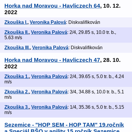
Horka nad Moravou - Havliczech 64
, 10. 12.
2022
Zkouška I.
,
Veronika Palová
: Diskvalifikován
Zkouška II.
,
Veronika Palová
: 2/4, 29.85 s, 10.0 tr. b.,
5.63 m/s
Zkouška III.
,
Veronika Palová
: Diskvalifikován
Horka nad Moravou - Havliczech 47
, 28. 10.
2022
Zkouška 1.
,
Veronika Palová
: 2/4, 39.65 s, 5.0 tr. b., 4.24
m/s
Zkouška 2.
,
Veronika Palová
: 3/4, 34.88 s, 10.0 tr. b., 5.1
m/s
Zkouška 3.
,
Veronika Palová
: 1/4, 35.36 s, 5.0 tr. b., 5.15
m/s
Sezemice - "HOP SEM - HOP TAM" 19.ročník
a Speciál BŠO v agility 15.ročník Sezemice
,