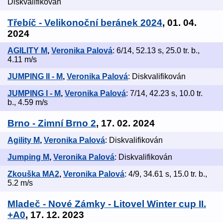
Diskvalifikován
Třebíč - Velikonoční beránek 2024
, 01. 04.
2024
AGILITY M
,
Veronika Palová
: 6/14, 52.13 s, 25.0 tr. b.,
4.11 m/s
JUMPING II - M
,
Veronika Palová
: Diskvalifikován
JUMPING I - M
,
Veronika Palová
: 7/14, 42.23 s, 10.0 tr.
b., 4.59 m/s
Brno - Zimní Brno 2
, 17. 02. 2024
Agility M
,
Veronika Palová
: Diskvalifikován
Jumping M
,
Veronika Palová
: Diskvalifikován
Zkouška MA2
,
Veronika Palová
: 4/9, 34.61 s, 15.0 tr. b.,
5.2 m/s
Mladeč - Nové Zámky - Litovel Winter cup II.
+A0
, 17. 12. 2023