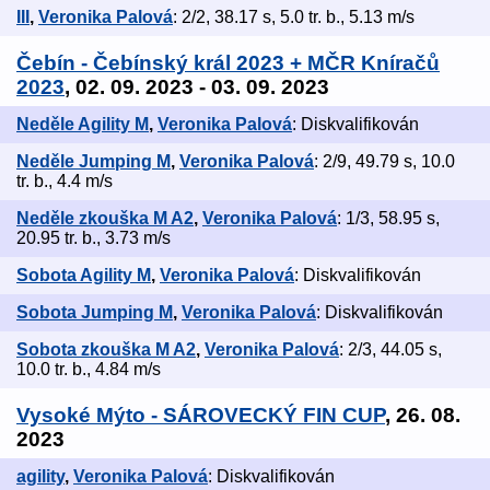
III
,
Veronika Palová
: 2/2, 38.17 s, 5.0 tr. b., 5.13 m/s
Čebín - Čebínský král 2023 + MČR Kníračů
2023
, 02. 09. 2023 - 03. 09. 2023
Neděle Agility M
,
Veronika Palová
: Diskvalifikován
Neděle Jumping M
,
Veronika Palová
: 2/9, 49.79 s, 10.0
tr. b., 4.4 m/s
Neděle zkouška M A2
,
Veronika Palová
: 1/3, 58.95 s,
20.95 tr. b., 3.73 m/s
Sobota Agility M
,
Veronika Palová
: Diskvalifikován
Sobota Jumping M
,
Veronika Palová
: Diskvalifikován
Sobota zkouška M A2
,
Veronika Palová
: 2/3, 44.05 s,
10.0 tr. b., 4.84 m/s
Vysoké Mýto - SÁROVECKÝ FIN CUP
, 26. 08.
2023
agility
,
Veronika Palová
: Diskvalifikován