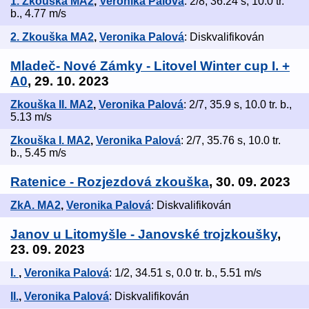
1. Zkouška MA2
,
Veronika Palová
: 2/8, 36.24 s, 10.0 tr.
b., 4.77 m/s
2. Zkouška MA2
,
Veronika Palová
: Diskvalifikován
Mladeč- Nové Zámky - Litovel Winter cup I. +
A0
, 29. 10. 2023
Zkouška II. MA2
,
Veronika Palová
: 2/7, 35.9 s, 10.0 tr. b.,
5.13 m/s
Zkouška I. MA2
,
Veronika Palová
: 2/7, 35.76 s, 10.0 tr.
b., 5.45 m/s
Ratenice - Rozjezdová zkouška
, 30. 09. 2023
ZkA. MA2
,
Veronika Palová
: Diskvalifikován
Janov u Litomyšle - Janovské trojzkoušky
,
23. 09. 2023
I.
,
Veronika Palová
: 1/2, 34.51 s, 0.0 tr. b., 5.51 m/s
II.
,
Veronika Palová
: Diskvalifikován