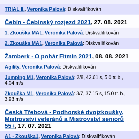
TRIAL II.
,
Veronika Palová
: Diskvalifikován
Čebín - Čebínský rozjezd 2021
, 27. 08. 2021
1. Zkouška MA1
,
Veronika Palová
: Diskvalifikován
2. Zkouška MA1
,
Veronika Palová
: Diskvalifikován
Žamberk - O pohár Fitmin 2021
, 08. 08. 2021
Agility
,
Veronika Palová
: Diskvalifikován
Jumping M1
,
Veronika Palová
: 2/8, 42.61 s, 5.0 tr. b.,
4.04 m/s
Zkouška M1
,
Veronika Palová
: 3/7, 37.15 s, 15.0 tr. b.,
3.93 m/s
Česká Třebová - Podhorské dvojzkoušky,
Mistrovství veteránů a Mistrovství seniorů
55+
, 17. 07. 2021
A1 - Zkouška1
,
Veronika Palová
: Diskvalifikován