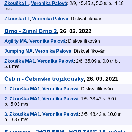
Zkouška II.
,
Veronika Palová
: 2/9, 45.45 s, 5.0 tr. b., 4.18
m/s
Zkouška III.
,
Veronika Palová
: Diskvalifikován
Brno - Zimní Brno 2
, 26. 02. 2022
Agility MA
,
Veronika Palová
: Diskvalifikován
Jumping MA
,
Veronika Palová
: Diskvalifikován
Zkouška MA1
,
Veronika Palová
: 2/6, 35.09 s, 0.0 tr. b.,
5.1 m/s
Čebín - Čebínské trojzkoušky
, 26. 09. 2021
1. Zkouška MA1
,
Veronika Palová
: Diskvalifikován
2. Zkouška MA1
,
Veronika Palová
: 1/5, 33.42 s, 5.0 tr.
b., 5.03 m/s
3. Zkouška MA1
,
Veronika Palová
: 3/5, 43.42 s, 10.0 tr.
b., 3.87 m/s
Sezemice - "HOP SEM - HOP TAM" 18. ročník