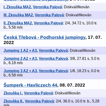
I. Zkouška MA2
,
Veronika Palová
: Diskvalifikován
lll. Zkouška MA2
,
Veronika Palová
: Diskvalifikován
ll. Zkouška MA2
,
Veronika Palová
: 2/4, 34.72 s, 10.0 tr.
b., 5.56 m/s
Česká Třebová - Podhorské jumpingy
, 17. 07.
2022
Jumping 1 A2 + A3
,
Veronika Palová
: Diskvalifikován
Jumping 2 A2 + A3
,
Veronika Palová
: 3/8, 27.81 s, 5.0 tr.
b., 6.18 m/s
Jumping 3 A2 + A3
,
Veronika Palová
: 1/8, 18.23 s, 0.0 tr.
b., 6.58 m/s
Šumperk - Havliczech 44
, 08. 07. 2022
Zkouška I.
,
Veronika Palová
: Diskvalifikován
Zkouška II.
,
Veronika Palová
: 2/4, 36.0 s, 10.0 tr. b., 5.28
m/s