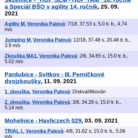
a Speciál BŠO v agility 14. ročník
, 25. 09.
2021
Agility M
,
Veronika Palová
: 7/18, 37.53 s, 5.0 tr. b., 4.74
m/s
Jumping M
,
Veronika Palová
: 12/18, 37.48 s, 20.48 tr. b.,
3.9 m/s
Zkouška MA1
,
Veronika Palová
: 2/6, 34.65 s, 15.0 tr. b.,
5.02 m/s
Pardubice - Svítkov - III. Perníčkové
dvojzkoušky
, 11. 09. 2021
1. zkouška
,
Veronika Palová
: Diskvalifikován
2. zkouška
,
Veronika Palová
: 3/8, 34.26 s, 15.0 tr. b.,
5.14 m/s
Mohelnice - Havliczech 029
, 03. 09. 2021
TRIAL I.
,
Veronika Palová
: 4/8, 31.62 s, 15.0 tr. b., 5.06
m/s