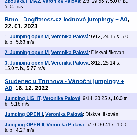
Zkouška I. MA2
,
Veronika Palová
: 2/3, 29.56 s, 5.0 tr. b.,
5.04 m/s
Brno - Dogfitness.cz lednové jumpingy + A0
,
22. 01. 2023
1. Jumping open M
,
Veronika Palová
: 6/12, 24.16 s, 5.0
tr. b., 5.63 m/s
2. Jumping open M
,
Veronika Palová
: Diskvalifikován
3. Jumping open M
,
Veronika Palová
: 8/12, 25.14 s,
15.0 tr. b., 5.77 m/s
Studenec u Trutnova - Vánoční jumpingy +
A0
, 18. 12. 2022
Jumping LIGHT
,
Veronika Palová
: 9/14, 23.25 s, 10.0 tr.
b., 5.16 m/s
Jumping OPEN I
,
Veronika Palová
: Diskvalifikován
Jumping OPEN II
,
Veronika Palová
: 5/10, 30.41 s, 10.0
tr. b., 4.27 m/s