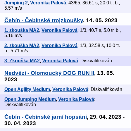
Jumping 2
,
Veronika Palová
: 43/65, 36.61 s, 20.0 tr. b.,
5.57 m/s
Čebín - Čebínské trojzkoušky
, 14. 05. 2023
1. zkouška MA2
,
Veronika Palová
: 1/3, 40.7 s, 5.0 tr. b.,
5.16 m/s
2. zkouška MA2
,
Veronika Palová
: 1/3, 32.58 s, 10.0 tr.
b., 5.71 m/s
3. Zkouška MA2
,
Veronika Palová
: Diskvalifikován
Nedvězí - Olomoucký DOG RUN II
, 13. 05.
2023
Open Agility Medium
,
Veronika Palová
: Diskvalifikován
Open Jumping Medium
,
Veronika Palová
:
Diskvalifikován
Čebín - Čebínské jarní hopsání
, 29. 04. 2023 -
30. 04. 2023