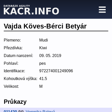
Vajda Köves-Bérci Betyár
Plemeno:
Mudi
Přezdívka:
Kiwi
Datum narození:
09. 05. 2019
Pohlaví:
pes
Identifikace:
972274001249096
Kohoutková výška:
41.5
Velikost:
M
Průkazy
011420
(M)
,
Veronika Palová