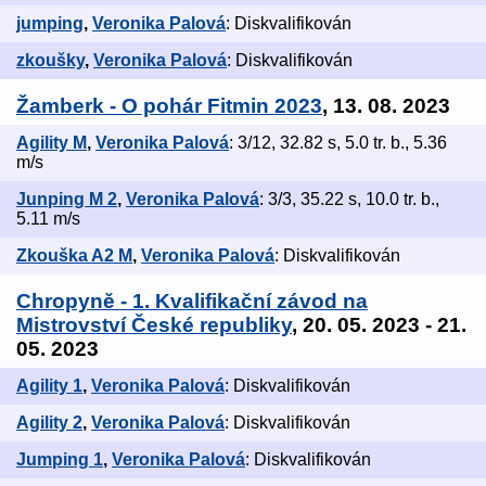
jumping
,
Veronika Palová
: Diskvalifikován
zkoušky
,
Veronika Palová
: Diskvalifikován
Žamberk - O pohár Fitmin 2023
, 13. 08. 2023
Agility M
,
Veronika Palová
: 3/12, 32.82 s, 5.0 tr. b., 5.36
m/s
Junping M 2
,
Veronika Palová
: 3/3, 35.22 s, 10.0 tr. b.,
5.11 m/s
Zkouška A2 M
,
Veronika Palová
: Diskvalifikován
Chropyně - 1. Kvalifikační závod na
Mistrovství České republiky
, 20. 05. 2023 - 21.
05. 2023
Agility 1
,
Veronika Palová
: Diskvalifikován
Agility 2
,
Veronika Palová
: Diskvalifikován
Jumping 1
,
Veronika Palová
: Diskvalifikován