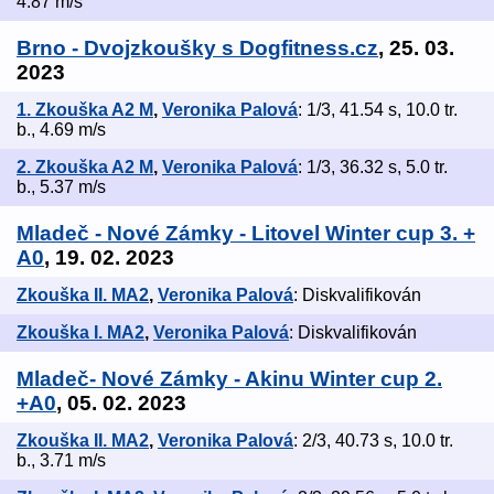
4.87 m/s
Brno - Dvojzkoušky s Dogfitness.cz
, 25. 03.
2023
1. Zkouška A2 M
,
Veronika Palová
: 1/3, 41.54 s, 10.0 tr.
b., 4.69 m/s
2. Zkouška A2 M
,
Veronika Palová
: 1/3, 36.32 s, 5.0 tr.
b., 5.37 m/s
Mladeč - Nové Zámky - Litovel Winter cup 3. +
A0
, 19. 02. 2023
Zkouška II. MA2
,
Veronika Palová
: Diskvalifikován
Zkouška I. MA2
,
Veronika Palová
: Diskvalifikován
Mladeč- Nové Zámky - Akinu Winter cup 2.
+A0
, 05. 02. 2023
Zkouška II. MA2
,
Veronika Palová
: 2/3, 40.73 s, 10.0 tr.
b., 3.71 m/s