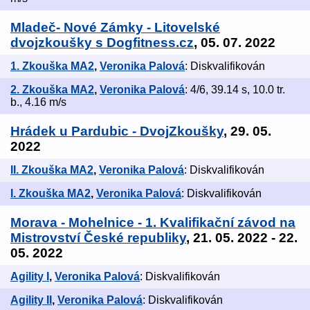
Mladeč- Nové Zámky - Litovelské
dvojzkoušky s Dogfitness.cz
, 05. 07. 2022
1. Zkouška MA2
,
Veronika Palová
: Diskvalifikován
2. Zkouška MA2
,
Veronika Palová
: 4/6, 39.14 s, 10.0 tr.
b., 4.16 m/s
Hrádek u Pardubic - DvojZkoušky
, 29. 05.
2022
II. Zkouška MA2
,
Veronika Palová
: Diskvalifikován
I. Zkouška MA2
,
Veronika Palová
: Diskvalifikován
Morava - Mohelnice - 1. Kvalifikační závod na
Mistrovství České republiky
, 21. 05. 2022 - 22.
05. 2022
Agility I
,
Veronika Palová
: Diskvalifikován
Agility II
,
Veronika Palová
: Diskvalifikován