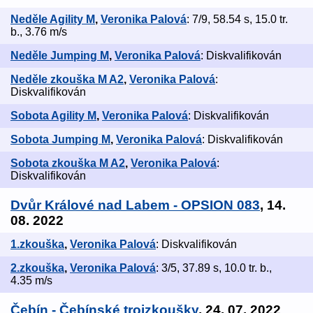
Neděle Agility M
,
Veronika Palová
: 7/9, 58.54 s, 15.0 tr.
b., 3.76 m/s
Neděle Jumping M
,
Veronika Palová
: Diskvalifikován
Neděle zkouška M A2
,
Veronika Palová
:
Diskvalifikován
Sobota Agility M
,
Veronika Palová
: Diskvalifikován
Sobota Jumping M
,
Veronika Palová
: Diskvalifikován
Sobota zkouška M A2
,
Veronika Palová
:
Diskvalifikován
Dvůr Králové nad Labem - OPSION 083
, 14.
08. 2022
1.zkouška
,
Veronika Palová
: Diskvalifikován
2.zkouška
,
Veronika Palová
: 3/5, 37.89 s, 10.0 tr. b.,
4.35 m/s
Čebín - Čebínské trojzkoušky
, 24. 07. 2022