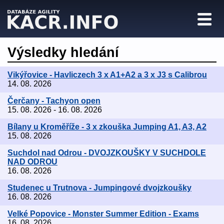
Výsledky hledání
Vikýřovice - Havliczech 3 x A1+A2 a 3 x J3 s Calibrou
14. 08. 2026
Čerčany - Tachyon open
15. 08. 2026 - 16. 08. 2026
Bílany u Kroměříže - 3 x zkouška Jumping A1, A3, A2
15. 08. 2026
Suchdol nad Odrou - DVOJZKOUŠKY V SUCHDOLE
NAD ODROU
16. 08. 2026
Studenec u Trutnova - Jumpingové dvojzkoušky
16. 08. 2026
Velké Popovice - Monster Summer Edition - Exams
16. 08. 2026