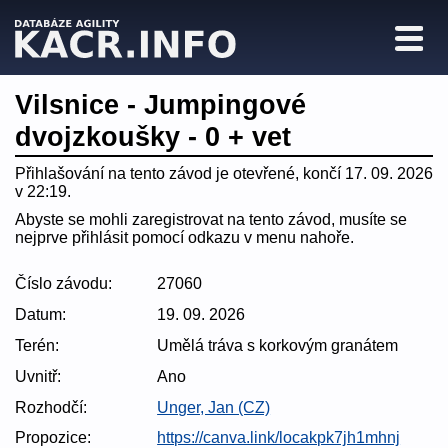
Vilsnice - Jumpingové
dvojzkoušky - 0 + vet
Přihlašování na tento závod je otevřené, končí 17. 09. 2026
v 22:19.
Abyste se mohli zaregistrovat na tento závod, musíte se
nejprve přihlásit pomocí odkazu v menu nahoře.
Číslo závodu:
27060
Datum:
19. 09. 2026
Terén:
Umělá tráva s korkovým granátem
Uvnitř:
Ano
Rozhodčí:
Unger, Jan (CZ)
Propozice:
https://canva.link/locakpk7jh1mhnj