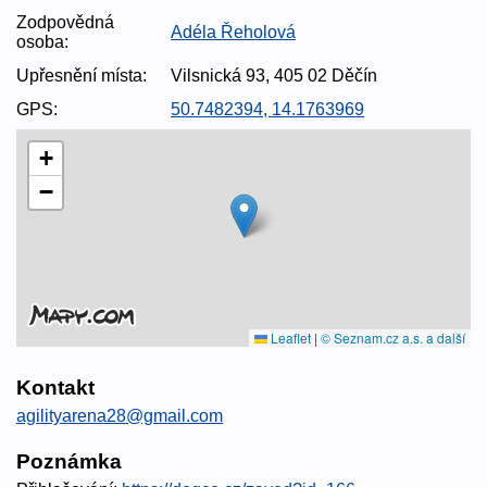
Zodpovědná
Adéla Řeholová
osoba:
Upřesnění místa:
Vilsnická 93, 405 02 Děčín
GPS:
50.7482394, 14.1763969
+
−
Leaflet
|
© Seznam.cz a.s. a další
Kontakt
agilityarena28@gmail.com
Poznámka