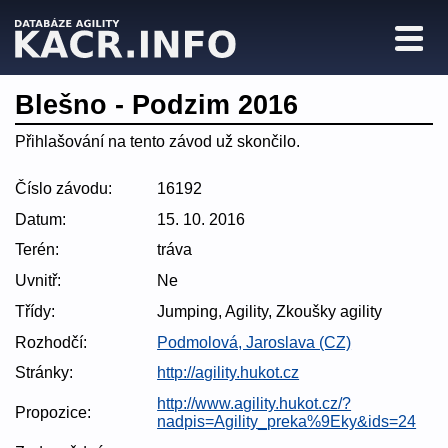
Blešno - Podzim 2016
Přihlašování na tento závod už skončilo.
Číslo závodu:
16192
Datum:
15. 10. 2016
Terén:
tráva
Uvnitř:
Ne
Třídy:
Jumping, Agility, Zkoušky agility
Rozhodčí:
Podmolová, Jaroslava (CZ)
Stránky:
http://agility.hukot.cz
http://www.agility.hukot.cz/?
Propozice:
nadpis=Agility_preka%9Eky&ids=24