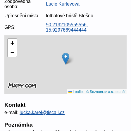
Zodpovědná
Lucie Kurtevová
osoba:
Upřesnění místa:
fotbalové hřiště Blešno
50.2132105555556,
GPS:
15.9297669444444
+
−
Leaflet
|
© Seznam.cz a.s. a další
Kontakt
e-mail:
lucka.karel@tiscali.cz
Poznámka