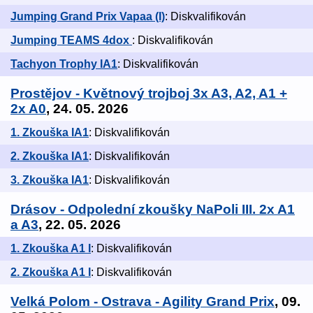
Jumping Grand Prix Vapaa (I)
: Diskvalifikován
Jumping TEAMS 4dox
: Diskvalifikován
Tachyon Trophy IA1
: Diskvalifikován
Prostějov - Květnový trojboj 3x A3, A2, A1 +
2x A0
, 24. 05. 2026
1. Zkouška IA1
: Diskvalifikován
2. Zkouška IA1
: Diskvalifikován
3. Zkouška IA1
: Diskvalifikován
Drásov - Odpolední zkoušky NaPoli III. 2x A1
a A3
, 22. 05. 2026
1. Zkouška A1 I
: Diskvalifikován
2. Zkouška A1 I
: Diskvalifikován
Velká Polom - Ostrava - Agility Grand Prix
, 09.