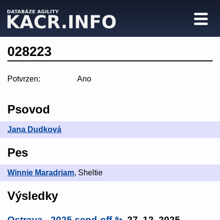
028223
Potvrzen:
Ano
Psovod
Jana Dudková
Pes
Winnie Maradriam
, Sheltie
Výsledky
Ostrava - 2025 send-off ✨
, 27. 12. 2025