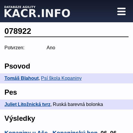
078922
Potvrzen:
Ano
Psovod
Tomáš Blahout
,
Psí škola Kopaniny
Pes
Juliet Litožnická tvrz
, Ruská barevná bolonka
Výsledky
Kopaniny u Aše - Kopaninský hop
, 06. 06.