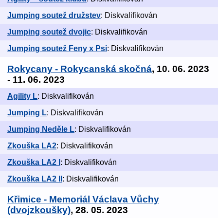
Jumping soutež družstev
: Diskvalifikován
Jumping soutež dvojic
: Diskvalifikován
Jumping soutež Feny x Psi
: Diskvalifikován
Rokycany - Rokycanská skočná
, 10. 06. 2023
- 11. 06. 2023
Agility L
: Diskvalifikován
Jumping L
: Diskvalifikován
Jumping Neděle L
: Diskvalifikován
Zkouška LA2
: Diskvalifikován
Zkouška LA2 I
: Diskvalifikován
Zkouška LA2 II
: Diskvalifikován
Křimice - Memoriál Václava Vůchy
(dvojzkoušky)
, 28. 05. 2023