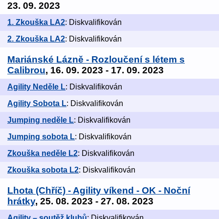
23. 09. 2023
1. Zkouška LA2
: Diskvalifikován
2. Zkouška LA2
: Diskvalifikován
Mariánské Lázně - Rozloučení s létem s
Calibrou
, 16. 09. 2023 - 17. 09. 2023
Agility Neděle L
: Diskvalifikován
Agility Sobota L
: Diskvalifikován
Jumping neděle L
: Diskvalifikován
Jumping sobota L
: Diskvalifikován
Zkouška neděle L2
: Diskvalifikován
Zkouška sobota L2
: Diskvalifikován
Lhota (Chříč) - Agility víkend - OK - Noční
hrátky
, 25. 08. 2023 - 27. 08. 2023
Agility – soutěž klubů
: Diskvalifikován