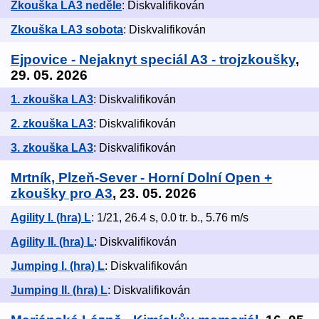
Zkouška LA3 neděle
: Diskvalifikován
Zkouška LA3 sobota
: Diskvalifikován
Ejpovice - Nejaknyt speciál A3 - trojzkoušky
,
29. 05. 2026
1. zkouška LA3
: Diskvalifikován
2. zkouška LA3
: Diskvalifikován
3. zkouška LA3
: Diskvalifikován
Mrtník, Plzeň-Sever - Horní Dolní Open +
zkoušky pro A3
, 23. 05. 2026
Agility I. (hra) L
: 1/21, 26.4 s, 0.0 tr. b., 5.76 m/s
Agility II. (hra) L
: Diskvalifikován
Jumping I. (hra) L
: Diskvalifikován
Jumping II. (hra) L
: Diskvalifikován