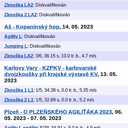
Zkouška LA2
: Diskvalifikován
Zkouška 2 LA2
: Diskvalifikován
Aš - Kopaninský hop
, 14. 05. 2023
Agility L
: Diskvalifikován
Jumping L
: Diskvalifikován
Zkouška LA2
: 3/6, 36.15 s, 10.0 tr. b., 4.7 m/s
Karlovy Vary - KZPKV - karlovarské
dvojzkoušky při krajské výstavě KV
, 13. 05.
2023
Zkouška 1 L1
: 1/5, 34.38 s, 0.0 tr. b., 5.35 m/s
Zkouška 2 L1
: 1/5, 32.69 s, 0.0 tr. b., 5.2 m/s
Plzeň - O PLZEŇSKÉHO AGILIŤÁKA 2023
, 06.
05. 2023 - 07. 05. 2023
Agility L neděle
: 5/29, 34.91 s, 5.0 tr. b., 4.9 m/s