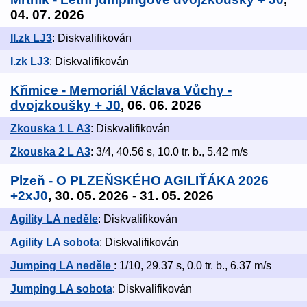
04. 07. 2026
II.zk LJ3
: Diskvalifikován
I.zk LJ3
: Diskvalifikován
Křimice - Memoriál Václava Vůchy -
dvojzkoušky + J0
, 06. 06. 2026
Zkouska 1 L A3
: Diskvalifikován
Zkouska 2 L A3
: 3/4, 40.56 s, 10.0 tr. b., 5.42 m/s
Plzeň - O PLZEŇSKÉHO AGILIŤÁKA 2026
+2xJ0
, 30. 05. 2026 - 31. 05. 2026
Agility LA neděle
: Diskvalifikován
Agility LA sobota
: Diskvalifikován
Jumping LA neděle
: 1/10, 29.37 s, 0.0 tr. b., 6.37 m/s
Jumping LA sobota
: Diskvalifikován