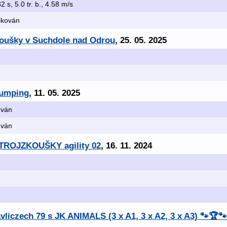
82 s, 5.0 tr. b., 4.58 m/s
fikován
koušky v Suchdole nad Odrou
, 25. 05. 2025
Jumping
, 11. 05. 2025
kován
kován
í TROJZKOUŠKY agility 02
, 16. 11. 2024
liczech 79 s JK ANIMALS (3 x A1, 3 x A2, 3 x A3) 🐾🏆🐾