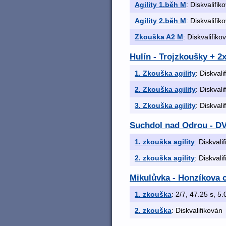
Agility 1.běh M
: Diskvalifik
Agility 2.běh M
: Diskvalifik
Zkouška A2 M
: Diskvalifiko
Hulín - Trojzkoušky + 2
1. Zkouška agility
: Diskvali
2. Zkouška agility
: Diskvali
3. Zkouška agility
: Diskvali
Suchdol nad Odrou - 
1. zkouška agility
: Diskvali
2. zkouška agility
: Diskvali
Mikulůvka - Honzíkova c
1. zkouška
: 2/7, 47.25 s, 5.
2. zkouška
: Diskvalifikován