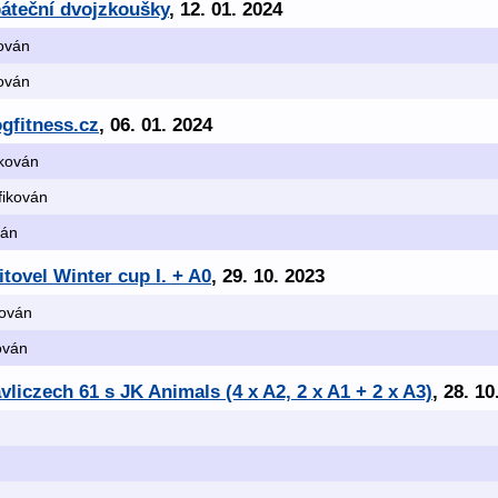
páteční dvojzkoušky
, 12. 01. 2024
kován
kován
gfitness.cz
, 06. 01. 2024
ikován
ifikován
ván
tovel Winter cup I. + A0
, 29. 10. 2023
kován
kován
liczech 61 s JK Animals (4 x A2, 2 x A1 + 2 x A3)
, 28. 10