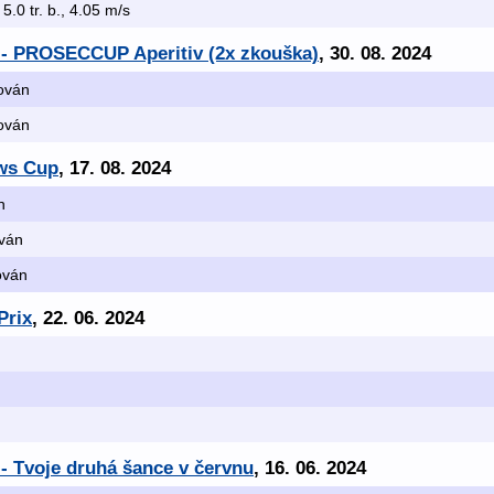
 5.0 tr. b., 4.05 m/s
 - PROSECCUP Aperitiv (2x zkouška)
, 30. 08. 2024
kován
kován
aws Cup
, 17. 08. 2024
n
ován
kován
Prix
, 22. 06. 2024
- Tvoje druhá šance v červnu
, 16. 06. 2024