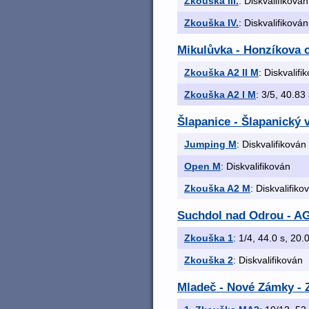
Zkouška III.
: Diskvalifikován
Zkouška IV.
: Diskvalifikován
Mikulůvka - Honzíkova 
Zkouška A2 II M
: Diskvalifi
Zkouška A2 I M
: 3/5, 40.83 
Šlapanice - Šlapanický 
Jumping M
: Diskvalifikován
Open M
: Diskvalifikován
Zkouška A2 M
: Diskvalifiko
Suchdol nad Odrou - A
Zkouška 1
: 1/4, 44.0 s, 20.0
Zkouška 2
: Diskvalifikován
Mladeč - Nové Zámky -