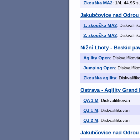
Zkouška MA2
: 1/4, 44.95 s,
Jakubčovice nad Odrou
1. zkouška MA2
: Diskvalifi
2. zkouška MA2
: Diskvalifi
Nižní Lhoty - Beskid p
Agility Open
: Diskvalifiková
Jumping Open
: Diskvalifik
Zkouška agility
: Diskvalifi
Ostrava - Agility Grand 
QA 1 M
: Diskvalifikován
QJ 1 M
: Diskvalifikován
QJ 2 M
: Diskvalifikován
Jakubčovice nad Odrou 