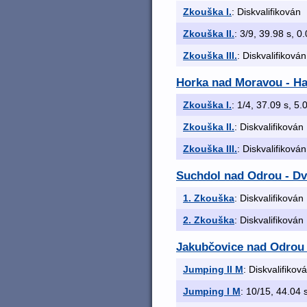
Zkouška I.
: Diskvalifikován
Zkouška II.
: 3/9, 39.98 s, 0.
Zkouška III.
: Diskvalifikován
Horka nad Moravou - Havl
Zkouška I.
: 1/4, 37.09 s, 5.0
Zkouška II.
: Diskvalifikován
Zkouška III.
: Diskvalifikován
Suchdol nad Odrou - D
1. Zkouška
: Diskvalifikován
2. Zkouška
: Diskvalifikován
Jakubčovice nad Odrou -
Jumping II M
: Diskvalifikov
Jumping I M
: 10/15, 44.04 s