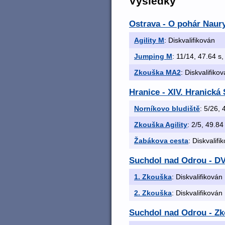
Výsledky
Ostrava - O pohár Naury
Agility M
: Diskvalifikován
Jumping M
: 11/14, 47.64 s,
Zkouška MA2
: Diskvalifiko
Hranice - XIV. Hranick
Norníkovo bludiště
: 5/26, 
Zkouška Agility
: 2/5, 49.84
Žabákova cesta
: Diskvalifi
Suchdol nad Odrou -
1. Zkouška
: Diskvalifikován
2. Zkouška
: Diskvalifikován
Suchdol nad Odrou - Z