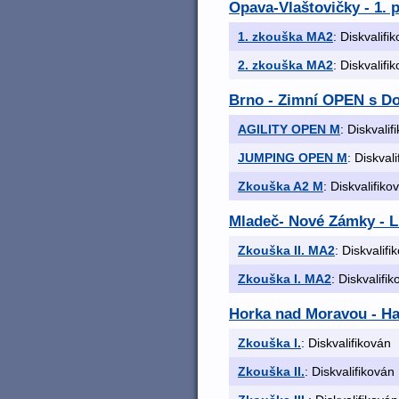
Opava-Vlaštovičky - 1. 
1. zkouška MA2
: Diskvalifi
2. zkouška MA2
: Diskvalifi
Brno - Zimní OPEN s Do
AGILITY OPEN M
: Diskvalif
JUMPING OPEN M
: Diskval
Zkouška A2 M
: Diskvalifiko
Mladeč- Nové Zámky - Li
Zkouška II. MA2
: Diskvalifi
Zkouška I. MA2
: Diskvalifi
Horka nad Moravou - Hav
Zkouška I.
: Diskvalifikován
Zkouška II.
: Diskvalifikován