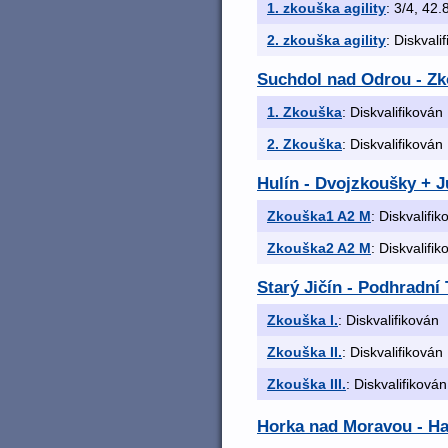
1. zkouška agility
: 3/4, 42.
2. zkouška agility
: Diskvali
Suchdol nad Odrou - Z
1. Zkouška
: Diskvalifikován
2. Zkouška
: Diskvalifikován
Hulín - Dvojzkoušky + 
Zkouška1 A2 M
: Diskvalifi
Zkouška2 A2 M
: Diskvalifi
Starý Jičín - Podhradn
Zkouška I.
: Diskvalifikován
Zkouška II.
: Diskvalifikován
Zkouška III.
: Diskvalifikován
Horka nad Moravou - Hav