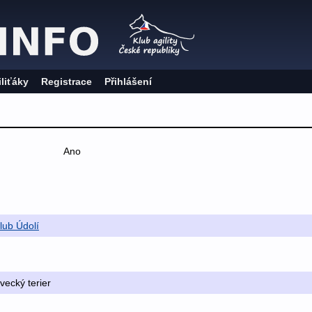
iliťáky
Registrace
Přihlášení
Ano
klub Údolí
vecký terier