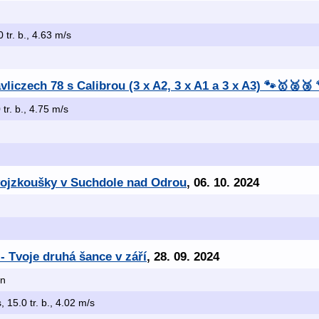
0 tr. b., 4.63 m/s
iczech 78 s Calibrou (3 x A2, 3 x A1 a 3 x A3) 🐾🥇🥈🥉 
 tr. b., 4.75 m/s
vojzkoušky v Suchdole nad Odrou
, 06. 10. 2024
 Tvoje druhá šance v září
, 28. 09. 2024
án
, 15.0 tr. b., 4.02 m/s