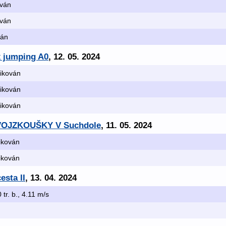
ován
ován
ván
x jumping A0
, 12. 05. 2024
fikován
fikován
fikován
DVOJZKOUŠKY V Suchdole
, 11. 05. 2024
fikován
fikován
esta II
, 13. 04. 2024
0 tr. b., 4.11 m/s