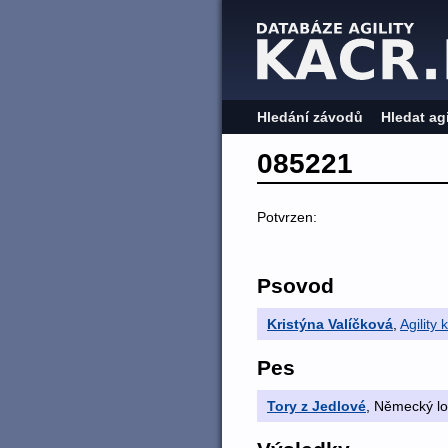
Hledání závodů
Hledat ag
085221
Potvrzen:
Psovod
Kristýna Valíčková
,
Agility 
Pes
Tory z Jedlové
, Německý lo