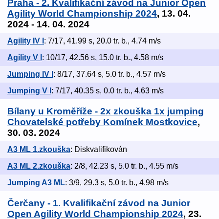
Praha - 2. Kvalifikační závod na Junior Open
Agility World Championship 2024
, 13. 04.
2024 - 14. 04. 2024
Agility IV I
: 7/17, 41.99 s, 20.0 tr. b., 4.74 m/s
Agility V I
: 10/17, 42.56 s, 15.0 tr. b., 4.58 m/s
Jumping IV I
: 8/17, 37.64 s, 5.0 tr. b., 4.57 m/s
Jumping V I
: 7/17, 40.35 s, 0.0 tr. b., 4.63 m/s
Bílany u Kroměříže - 2x zkouška 1x jumping
Chovatelské potřeby Komínek Mostkovice
,
30. 03. 2024
A3 ML 1.zkouška
: Diskvalifikován
A3 ML 2.zkouška
: 2/8, 42.23 s, 5.0 tr. b., 4.55 m/s
Jumping A3 ML
: 3/9, 29.3 s, 5.0 tr. b., 4.98 m/s
Čerčany - 1. Kvalifikační závod na Junior
Open Agility World Championship 2024
, 23.