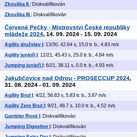
Zkouška II.
: Diskvalifikován
Zkouška III.
: Diskvalifikován
Červené Pečky - Mistrovství České republiky
mládeže 2024
, 14. 09. 2024 - 15. 09. 2024
Agility družstev I
: 13/30, 42.64 s, 15.0 tr. b., 4.83 m/s
Agility junioři I
: 12/21, 45.43 s, 25.0 tr. b., 4.84 m/s
Jumping junioři I
: 6/21, 38.11 s, 0.0 tr. b., 4.93 m/s
Jakubčovice nad Odrou - PROSECCUP 2024
,
31. 08. 2024 - 01. 09. 2024
Agility Brut I
: 4/22, 56.83 s, 5.83 tr. b., 3.87 m/s
Agility Zero Brut I
: 9/21, 48.7 s, 10.0 tr. b., 4.52 m/s
Gambler Rosé I
: Diskvalifikován
Jumping Digestive I
: Diskvalifikován
Jumping Extra Dry I
: Diskvalifikován