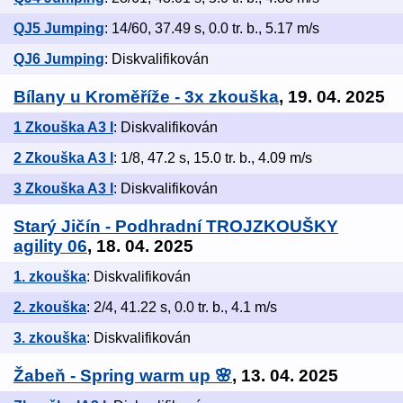
QJ5 Jumping
: 14/60, 37.49 s, 0.0 tr. b., 5.17 m/s
QJ6 Jumping
: Diskvalifikován
Bílany u Kroměříže - 3x zkouška
, 19. 04. 2025
1 Zkouška A3 I
: Diskvalifikován
2 Zkouška A3 I
: 1/8, 47.2 s, 15.0 tr. b., 4.09 m/s
3 Zkouška A3 I
: Diskvalifikován
Starý Jičín - Podhradní TROJZKOUŠKY
agility 06
, 18. 04. 2025
1. zkouška
: Diskvalifikován
2. zkouška
: 2/4, 41.22 s, 0.0 tr. b., 4.1 m/s
3. zkouška
: Diskvalifikován
Žabeň - Spring warm up 🌸
, 13. 04. 2025