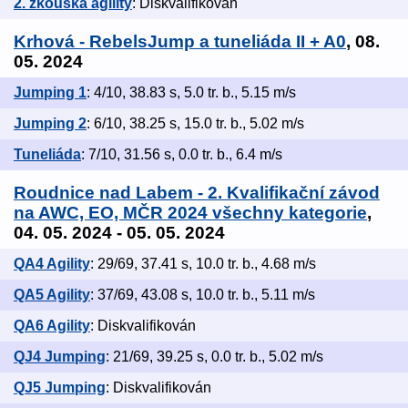
2. zkouška agility
: Diskvalifikován
Krhová - RebelsJump a tuneliáda II + A0
, 08.
05. 2024
Jumping 1
: 4/10, 38.83 s, 5.0 tr. b., 5.15 m/s
Jumping 2
: 6/10, 38.25 s, 15.0 tr. b., 5.02 m/s
Tuneliáda
: 7/10, 31.56 s, 0.0 tr. b., 6.4 m/s
Roudnice nad Labem - 2. Kvalifikační závod
na AWC, EO, MČR 2024 všechny kategorie
,
04. 05. 2024 - 05. 05. 2024
QA4 Agility
: 29/69, 37.41 s, 10.0 tr. b., 4.68 m/s
QA5 Agility
: 37/69, 43.08 s, 10.0 tr. b., 5.11 m/s
QA6 Agility
: Diskvalifikován
QJ4 Jumping
: 21/69, 39.25 s, 0.0 tr. b., 5.02 m/s
QJ5 Jumping
: Diskvalifikován