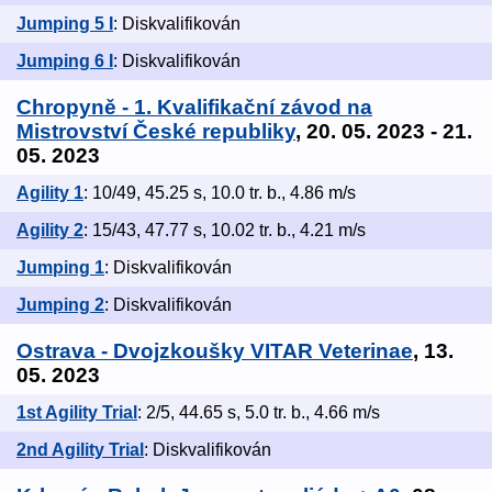
Jumping 5 I
: Diskvalifikován
Jumping 6 I
: Diskvalifikován
Chropyně - 1. Kvalifikační závod na
Mistrovství České republiky
, 20. 05. 2023 - 21.
05. 2023
Agility 1
: 10/49, 45.25 s, 10.0 tr. b., 4.86 m/s
Agility 2
: 15/43, 47.77 s, 10.02 tr. b., 4.21 m/s
Jumping 1
: Diskvalifikován
Jumping 2
: Diskvalifikován
Ostrava - Dvojzkoušky VITAR Veterinae
, 13.
05. 2023
1st Agility Trial
: 2/5, 44.65 s, 5.0 tr. b., 4.66 m/s
2nd Agility Trial
: Diskvalifikován