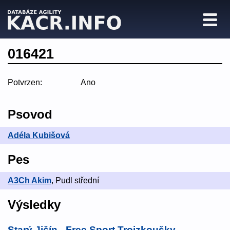
016421
Potvrzen:
Ano
Psovod
Adéla Kubišová
Pes
A3Ch Akim
, Pudl střední
Výsledky
Starý Jičín - Free Sport Trojzkoušky