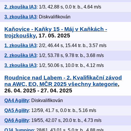
2. zkouška IA3
: 1/3, 42.88 s, 0.0 tr. b., 4.64 m/s
3. zkouška IA3
: Diskvalifikován
Kaňovice - Kaňky 15 - Máj v Kaňkách -
trojzkoušky
, 17. 05. 2025
1. zkouška IA3
: 2/2, 46.44 s, 15.44 tr. b., 3.57 m/s
2. zkouška IA3
: 1/2, 53.78 s, 9.78 tr. b., 3.68 m/s
3. zkouška IA3
: 1/2, 50.06 s, 10.0 tr. b., 4.12 m/s
Roudnice nad Labem - 2. Kvalifikační závod
na AWC, EO, MČR 2025 všechny kategorie
,
26. 04. 2025 - 27. 04. 2025
QA4 Agility
: Diskvalifikován
QA5 Agility
: 12/59, 41.7 s, 0.0 tr. b., 5.16 m/s
QA6 Agility
: 19/55, 42.07 s, 20.0 tr. b., 4.73 m/s
QJ4 Jumping
: 28/61, 43.01 s, 5.0 tr. b., 4.88 m/s