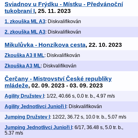
Sviadnov u Frýdku - Místku - Předvánoční
tukobraní I
, 25. 11. 2023
1. zkouška ML A3
: Diskvalifikován
2. zkouška ML A3
: Diskvalifikován
Mikulůvka - Honzíkova cesta
, 22. 10. 2023
Zkouška A3 II ML
: Diskvalifikován
Zkouška A3 ML
: Diskvalifikován
Čerčany - Mistrovství České republiky
mládeže
, 02. 09. 2023 - 03. 09. 2023
Agility Družstev I
: 1/22, 40.66 s, 0.0 tr. b., 4.97 m/s
Agility Jednotlivci Junioři I
: Diskvalifikován
Jumping Družstev I
: 12/22, 36.72 s, 10.0 tr. b., 5.07 m/s
Jumping Jednotlivci Junioři I
: 6/17, 36.48 s, 5.0 tr. b.,
5.37 m/s