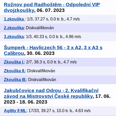
Rožnov pod Radhoštěm - Odpolední VIP
dvojzkoušky
, 06. 07. 2023
1.zkouška
: 1/3, 37.27 s, 0.0 tr. b., 4.7 m/s
2.zkouška
: Diskvalifikován
3.zkouška
: 1/3, 40.33 s, 0.0 tr. b., 4.96 m/s
Šumperk - Havliczech 56 - 3 x A2, 3 x A3 s
Calibrou
, 30. 06. 2023
Zkouška I.
: 2/7, 38.3 s, 0.0 tr. b., 4.7 m/s
Zkouška II.
: Diskvalifikován
Zkouška III.
: Diskvalifikován
Jakubčovice nad Odrou - 2. Kvalifikační
závod na Mistrovství České republiky
, 17. 06.
2023 - 18. 06. 2023
Agility II ML
: 17/33, 39.27 s, 10.0 tr. b., 4.63 m/s