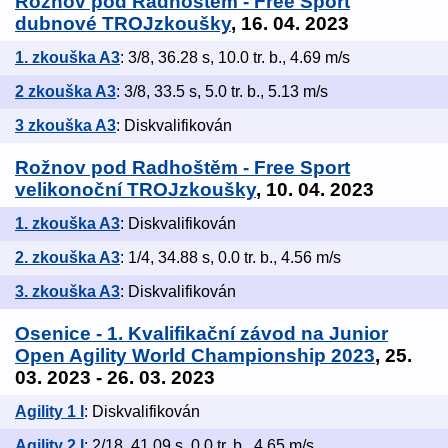
Rožnov pod Radhoštěm - Free Sport
dubnové TROJzkoušky
, 16. 04. 2023
1. zkouška A3
: 3/8, 36.28 s, 10.0 tr. b., 4.69 m/s
2 zkouška A3
: 3/8, 33.5 s, 5.0 tr. b., 5.13 m/s
3 zkouška A3
: Diskvalifikován
Rožnov pod Radhoštěm - Free Sport
velikonoční TROJzkoušky
, 10. 04. 2023
1. zkouška A3
: Diskvalifikován
2. zkouška A3
: 1/4, 34.88 s, 0.0 tr. b., 4.56 m/s
3. zkouška A3
: Diskvalifikován
Osenice - 1. Kvalifikační závod na Junior
Open Agility World Championship 2023
, 25.
03. 2023 - 26. 03. 2023
Agility 1 I
: Diskvalifikován
Agility 2 I
: 2/18, 41.09 s, 0.0 tr. b., 4.65 m/s