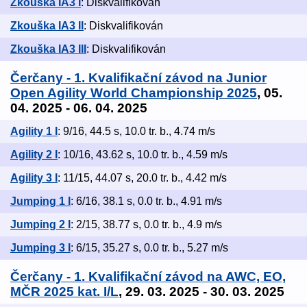
Zkouška IA3 I
: Diskvalifikován
Zkouška IA3 II
: Diskvalifikován
Zkouška IA3 III
: Diskvalifikován
Čerčany - 1. Kvalifikační závod na Junior
Open Agility World Championship 2025
, 05.
04. 2025 - 06. 04. 2025
Agility 1 I
: 9/16, 44.5 s, 10.0 tr. b., 4.74 m/s
Agility 2 I
: 10/16, 43.62 s, 10.0 tr. b., 4.59 m/s
Agility 3 I
: 11/15, 44.07 s, 20.0 tr. b., 4.42 m/s
Jumping 1 I
: 6/16, 38.1 s, 0.0 tr. b., 4.91 m/s
Jumping 2 I
: 2/15, 38.77 s, 0.0 tr. b., 4.9 m/s
Jumping 3 I
: 6/15, 35.27 s, 0.0 tr. b., 5.27 m/s
Čerčany - 1. Kvalifikační závod na AWC, EO,
MČR 2025 kat. I/L
, 29. 03. 2025 - 30. 03. 2025