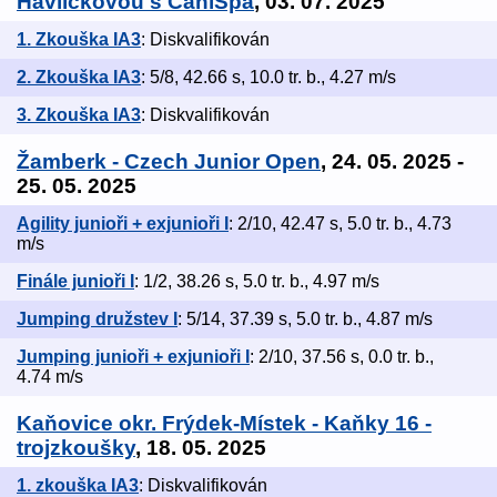
Havlíčkovou s CaniSpa
, 03. 07. 2025
1. Zkouška IA3
: Diskvalifikován
2. Zkouška IA3
: 5/8, 42.66 s, 10.0 tr. b., 4.27 m/s
3. Zkouška IA3
: Diskvalifikován
Žamberk - Czech Junior Open
, 24. 05. 2025 -
25. 05. 2025
Agility junioři + exjunioři I
: 2/10, 42.47 s, 5.0 tr. b., 4.73
m/s
Finále junioři I
: 1/2, 38.26 s, 5.0 tr. b., 4.97 m/s
Jumping družstev I
: 5/14, 37.39 s, 5.0 tr. b., 4.87 m/s
Jumping junioři + exjunioři I
: 2/10, 37.56 s, 0.0 tr. b.,
4.74 m/s
Kaňovice okr. Frýdek-Místek - Kaňky 16 -
trojzkoušky
, 18. 05. 2025
1. zkouška IA3
: Diskvalifikován