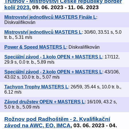
Trutnov - Mistrovství České republiky border
kolií 2023
, 09. 06. 2023 - 11. 06. 2023
Mistrovství jednotlivců MASTERS Finále L
:
Diskvalifikován
Mistrovství jednotlivců MASTERS L
: 30/60, 33.51 s, 5.0
tr. b., 5.31 m/s
Power & Speed MASTERS L
: Diskvalifikován
Speciální závod - 1.kolo OPEN + MASTERS L
: 17/112,
29.9 s, 0.0 tr. b., 5.89 m/s
Speciální závod - 2.kolo OPEN + MASTERS L
: 43/106,
43.02 s, 10.0 tr. b., 5.07 m/s
Tachyon Trophy MASTERS L
: 26/59, 35.44 s, 10.0 tr. b.,
6.12 m/s
Závod družstev OPEN + MASTERS L
: 16/109, 43.2 s,
5.0 tr. b., 5.09 m/s
Rožnov pod Radhoštěm - 2. Kvalifikační
závod na AWC, EO, IMCA
, 03. 06. 2023 - 04.