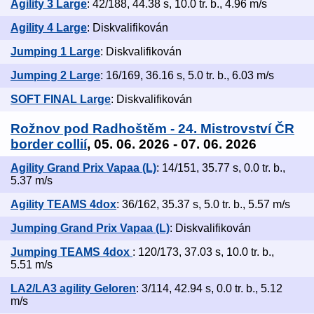
Agility 3 Large
: 42/188, 44.38 s, 10.0 tr. b., 4.96 m/s
Agility 4 Large
: Diskvalifikován
Jumping 1 Large
: Diskvalifikován
Jumping 2 Large
: 16/169, 36.16 s, 5.0 tr. b., 6.03 m/s
SOFT FINAL Large
: Diskvalifikován
Rožnov pod Radhoštěm - 24. Mistrovství ČR
border collií
, 05. 06. 2026 - 07. 06. 2026
Agility Grand Prix Vapaa (L)
: 14/151, 35.77 s, 0.0 tr. b.,
5.37 m/s
Agility TEAMS 4dox
: 36/162, 35.37 s, 5.0 tr. b., 5.57 m/s
Jumping Grand Prix Vapaa (L)
: Diskvalifikován
Jumping TEAMS 4dox
: 120/173, 37.03 s, 10.0 tr. b.,
5.51 m/s
LA2/LA3 agility Geloren
: 3/114, 42.94 s, 0.0 tr. b., 5.12
m/s