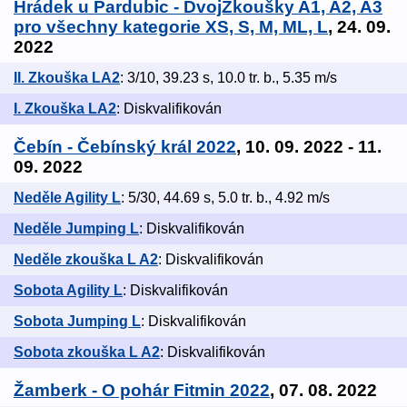
Hrádek u Pardubic - DvojZkoušky A1, A2, A3
pro všechny kategorie XS, S, M, ML, L
, 24. 09.
2022
II. Zkouška LA2
: 3/10, 39.23 s, 10.0 tr. b., 5.35 m/s
I. Zkouška LA2
: Diskvalifikován
Čebín - Čebínský král 2022
, 10. 09. 2022 - 11.
09. 2022
Neděle Agility L
: 5/30, 44.69 s, 5.0 tr. b., 4.92 m/s
Neděle Jumping L
: Diskvalifikován
Neděle zkouška L A2
: Diskvalifikován
Sobota Agility L
: Diskvalifikován
Sobota Jumping L
: Diskvalifikován
Sobota zkouška L A2
: Diskvalifikován
Žamberk - O pohár Fitmin 2022
, 07. 08. 2022