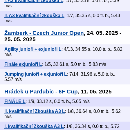
I. A3 kvalifikační zkouška L
: 1/7, 35.23 s, 5.0 tr. b., 5.39
m/s
II. A3 kvalifikační zkouška L
: 1/7, 35.35 s, 0.0 tr. b., 5.43
m/s
Žamberk - Czech Junior Open
, 24. 05. 2025 -
25. 05. 2025
Agility junioři + exjunioři L
: 4/13, 34.55 s, 10.0 tr. b., 5.82
m/s
Finále exjunioři L
: 1/5, 32.61 s, 5.0 tr. b., 5.83 m/s
Jumping junioři + exjunioři L
: 7/14, 31.96 s, 5.0 tr. b.,
5.57 m/s
Hrádek u Pardubic - 6F Cup
, 11. 05. 2025
FINÁLE L
: 1/9, 33.12 s, 0.0 tr. b., 5.65 m/s
II. kvalifikační Zkouška A3 L
: 1/8, 36.64 s, 0.0 tr. b., 5.62
m/s
I. kvalifikační Zkouška A3 L
: 1/8, 36.34 s, 0.0 tr. b., 5.72