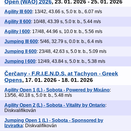
Open (WAO) 2026
, 23. 01. 2026 - 25. 01. 2026
Agility III 600
: 13/42, 43.66 s, 5.0 tr. b., 6.07 m/s
Agility II 600
: 10/48, 43.39 s, 5.0 tr. b., 5.44 m/s
Agility I 600
: 17/48, 44.96 s, 10.0 tr. b., 5.56 m/s
Jumping III 600
: 5/46, 32.79 s, 0.0 tr. b., 6.4 m/s
Jumping II 600
: 23/48, 42.63 s, 5.0 tr. b., 5.09 m/s
Jumping I 600
: 12/49, 43.84 s, 5.0 tr. b., 5.38 m/s
Čerčany - F.R.I.E.N.D.S. at Tachyon - Greek
Opens
, 17. 01. 2026 - 18. 01. 2026
Agility Open 1 (L) - Sobota - Powered by Mixáno
:
13/56, 40.18 s, 5.0 tr. b., 5.48 m/s
Agility Open 2 (L) - Sobota - Vitality by Ontario
:
Diskvalifikován
Jumping Open 1 (L) - Sobota - Sponsored by
Izviratka
: Diskvalifikován