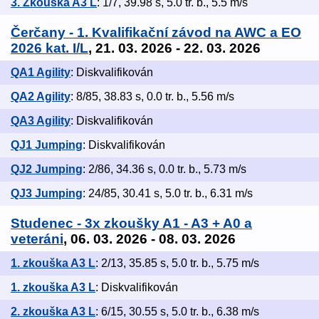
3. Zkouška A3 L
: 1/7, 39.98 s, 5.0 tr. b., 5.5 m/s
Čerčany - 1. Kvalifikační závod na AWC a EO
2026 kat. I/L
, 21. 03. 2026 - 22. 03. 2026
QA1 Agility
: Diskvalifikován
QA2 Agility
: 8/85, 38.83 s, 0.0 tr. b., 5.56 m/s
QA3 Agility
: Diskvalifikován
QJ1 Jumping
: Diskvalifikován
QJ2 Jumping
: 2/86, 34.36 s, 0.0 tr. b., 5.73 m/s
QJ3 Jumping
: 24/85, 30.41 s, 5.0 tr. b., 6.31 m/s
Studenec - 3x zkoušky A1 - A3 + A0 a
veteráni
, 06. 03. 2026 - 08. 03. 2026
1. zkouška A3 L
: 2/13, 35.85 s, 5.0 tr. b., 5.75 m/s
1. zkouška A3 L
: Diskvalifikován
2. zkouška A3 L
: 6/15, 30.55 s, 5.0 tr. b., 6.38 m/s