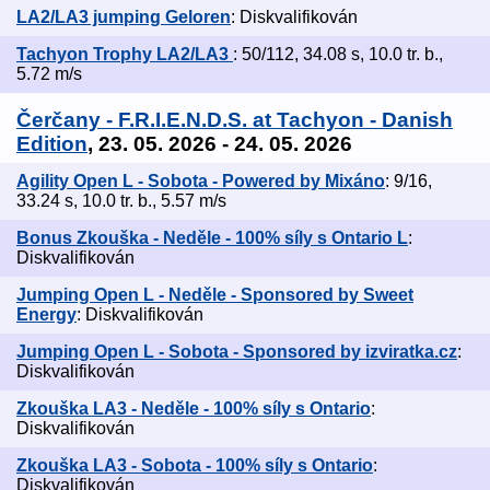
LA2/LA3 jumping Geloren
: Diskvalifikován
Tachyon Trophy LA2/LA3
: 50/112, 34.08 s, 10.0 tr. b.,
5.72 m/s
Čerčany - F.R.I.E.N.D.S. at Tachyon - Danish
Edition
, 23. 05. 2026 - 24. 05. 2026
Agility Open L - Sobota - Powered by Mixáno
: 9/16,
33.24 s, 10.0 tr. b., 5.57 m/s
Bonus Zkouška - Neděle - 100% síly s Ontario L
:
Diskvalifikován
Jumping Open L - Neděle - Sponsored by Sweet
Energy
: Diskvalifikován
Jumping Open L - Sobota - Sponsored by izviratka.cz
:
Diskvalifikován
Zkouška LA3 - Neděle - 100% síly s Ontario
:
Diskvalifikován
Zkouška LA3 - Sobota - 100% síly s Ontario
:
Diskvalifikován