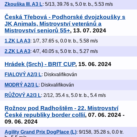
Zkouška III. A3 L
: 5/13, 39.76 s, 5.0 tr. b., 5.53 m/s
Česká Třebová - Podhorské dvojzkoušky s
JK Animals, Mistrovství veteránů a
Mistrovství seniorů 55+
, 13. 07. 2024
1.ZK LA A3
: 1/7, 37.65 s, 0.0 tr. b., 5.58 m/s
2.ZK LA A3
: 4/7, 40.05 s, 5.0 tr. b., 5.27 m/s
Hrádek (Srch) - BRIT CUP
, 15. 06. 2024
FIALOVÝ A2/3 L
: Diskvalifikován
MODRÝ A2/3 L
: Diskvalifikován
RŮŽOVÝ A2/3 L
: 2/12, 35.4 s, 5.0 tr. b., 5.4 m/s
Rožnov pod Radhoštěm - 22. Mistrovství
České republiky border collií
, 07. 06. 2024 -
09. 06. 2024
Agility Grand Prix DogPlace (L)
: 9/158, 35.28 s, 0.0 tr.