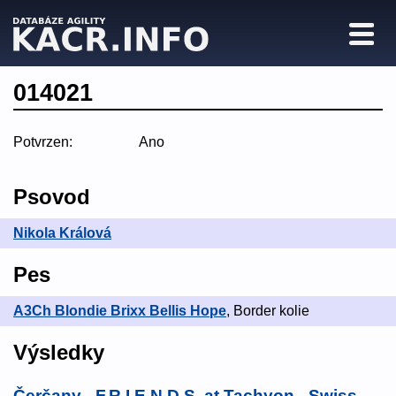
014021
Potvrzen:
Ano
Psovod
Nikola Králová
Pes
A3Ch Blondie Brixx Bellis Hope
, Border kolie
Výsledky
Čerčany - F.R.I.E.N.D.S. at Tachyon - Swiss