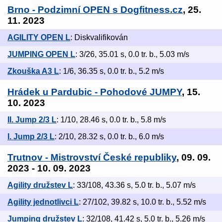
Brno - Podzimní OPEN s Dogfitness.cz
, 25.
11. 2023
AGILITY OPEN L
: Diskvalifikován
JUMPING OPEN L
: 3/26, 35.01 s, 0.0 tr. b., 5.03 m/s
Zkouška A3 L
: 1/6, 36.35 s, 0.0 tr. b., 5.2 m/s
Hrádek u Pardubic - Pohodové JUMPY
, 15.
10. 2023
II. Jump 2/3 L
: 1/10, 28.46 s, 0.0 tr. b., 5.8 m/s
I. Jump 2/3 L
: 2/10, 28.32 s, 0.0 tr. b., 6.0 m/s
Trutnov - Mistrovství České republiky
, 09. 09.
2023 - 10. 09. 2023
Agility družstev L
: 33/108, 43.36 s, 5.0 tr. b., 5.07 m/s
Agility jednotlivci L
: 27/102, 39.82 s, 10.0 tr. b., 5.52 m/s
Jumping družstev L
: 32/108, 41.42 s, 5.0 tr. b., 5.26 m/s