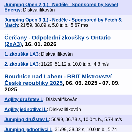
Jumping Open 2 (L) - Neděle - Sponsored by Sweet
Energy
: Diskvalifikován
Jumping Open 3 (L) - Neděle - Sponsored by Fetch &
Match
: 21/59, 38.09 s, 5.0 tr. b., 5.67 m/s
Čerčany - Odpolední zkoušky s Ontario
(2xA3)
, 16. 01. 2026
1. zkouška LA3
: Diskvalifikován
2. zkouška LA3
: 11/29, 51.12 s, 10.0 tr. b., 4.3 m/s
Roudnice nad Labem - BRIT Mistrovství
České republiky 2025
, 06. 09. 2025 - 07. 09.
2025
Agility družstev L
: Diskvalifikován
Agility jednotlivci L
: Diskvalifikován
Jumping družstev L
: 56/99, 36.78 s, 10.0 tr. b., 5.74 m/s
Jumping jednotlivci L
: 31/99, 38.32 s, 10.0 tr. b., 5.74