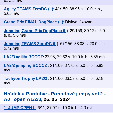
b., 5.5 m/s
Agility TEAMS ZeroDC (L)
: 41/150, 38.95 s, 10.0 tr. b.,
5.65 m/s
Grand Prix FINAL DogPlace (L)
: Diskvalifikován
Jumping Grand Prix DogPlace (L)
: 29/159, 39.12 s, 5.0
tr. b., 5.6 m/s
Jumping TEAMS ZeroDC (L)
: 67/156, 38.08 s, 20.0 tr. b.,
5.72 m/s
LA2/3 agility BCCCZ
: 23/95, 39.62 s, 10.0 tr. b., 5.55 m/s
LA2/3 jumping BCCCZ
: 21/109, 37.75 s, 5.0 tr. b., 5.83
m/s
Tachyon Trophy LA2/3
: 21/100, 33.52 s, 5.0 tr. b., 6.18
m/s
Hrádek u Pardubic - Pohodové jumpy vol.2 -
A0 , open A1/2/3
, 26. 05. 2024
1. JUMP OPEN L
: 6/11, 37.97 s, 10.0 tr. b., 4.9 m/s