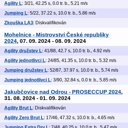
Agility L
: 3/21, 42.25 s, 0.0 tr. b., 5.21 m/s
Jumping L
: 5/22, 37.22 s, 10.0 tr. b., 5.86 m/s
Zkouška LA3
: Diskvalifikován
Mohelnice - Mistrovství České republiky
2024
, 07. 09. 2024 - 08. 09. 2024
Agility družstev L
: 41/88, 42.7 s, 10.0 tr. b., 4.92 m/s
Agility jednotlivci L
: 24/85, 41.35 s, 10.0 tr. b., 5.32 m/s
Jumping družstev L
: 52/87, 37.97 s, 10.0 tr. b., 5.74 m/s
Jumping jednotlivci L
: 3/90, 32.84 s, 0.0 tr. b., 5.85 m/s
Jakubčovice nad Odrou - PROSECCUP 2024
,
31. 08. 2024 - 01. 09. 2024
Agility Brut L
: Diskvalifikován
Agility Zero Brut L
: 17/46, 47.32 s, 10.0 tr. b., 4.65 m/s
Jumping Extra Dry L
: 7/48, 40.25 s, 10.0 tr. b., 5.47 m/s