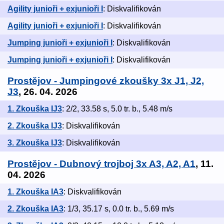
Agility junioři + exjunioři I
: Diskvalifikován
Agility junioři + exjunioři I
: Diskvalifikován
Jumping junioři + exjunioři I
: Diskvalifikován
Jumping junioři + exjunioři I
: Diskvalifikován
Prostějov - Jumpingové zkoušky 3x J1, J2,
J3
, 26. 04. 2026
1. Zkouška IJ3
: 2/2, 33.58 s, 5.0 tr. b., 5.48 m/s
2. Zkouška IJ3
: Diskvalifikován
3. Zkouška IJ3
: Diskvalifikován
Prostějov - Dubnový trojboj 3x A3, A2, A1
, 11.
04. 2026
1. Zkouška IA3
: Diskvalifikován
2. Zkouška IA3
: 1/3, 35.17 s, 0.0 tr. b., 5.69 m/s