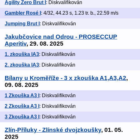
Agility Zero Brut I
: Diskvalifikován
Gambler Rosé I
: 4/32, 44.23 s, 1.23 tr. b., 22.59 m/s
Jumping Brut I
: Diskvalifikován
Jakubčovice nad Odrou - PROSECCUP
Aperitiv
, 29. 08. 2025
1. zkouška IA3
: Diskvalifikován
2. zkouška IA3
: Diskvalifikován
Bílany u Kroměříže - 3 x zkouška A1,A3,A2
,
09. 08. 2025
1 Zkouška A3 I
: Diskvalifikován
2 Zkouška A3 I
: Diskvalifikován
3 Zkouška A3 I
: Diskvalifikován
Zlín-Příluky - Zlínské dvojzkoušky
, 01. 05.
2025