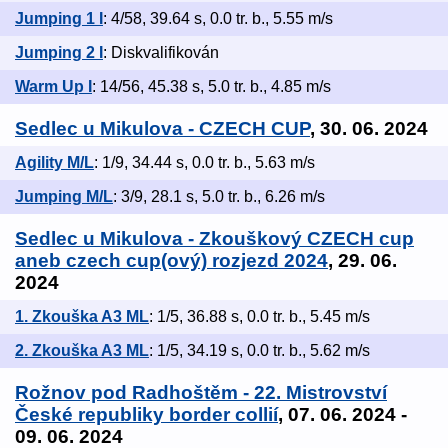
Jumping 1 I
: 4/58, 39.64 s, 0.0 tr. b., 5.55 m/s
Jumping 2 I
: Diskvalifikován
Warm Up I
: 14/56, 45.38 s, 5.0 tr. b., 4.85 m/s
Sedlec u Mikulova - CZECH CUP
, 30. 06. 2024
Agility M/L
: 1/9, 34.44 s, 0.0 tr. b., 5.63 m/s
Jumping M/L
: 3/9, 28.1 s, 5.0 tr. b., 6.26 m/s
Sedlec u Mikulova - Zkouškový CZECH cup
aneb czech cup(ový) rozjezd 2024
, 29. 06.
2024
1. Zkouška A3 ML
: 1/5, 36.88 s, 0.0 tr. b., 5.45 m/s
2. Zkouška A3 ML
: 1/5, 34.19 s, 0.0 tr. b., 5.62 m/s
Rožnov pod Radhoštěm - 22. Mistrovství
České republiky border collií
, 07. 06. 2024 -
09. 06. 2024