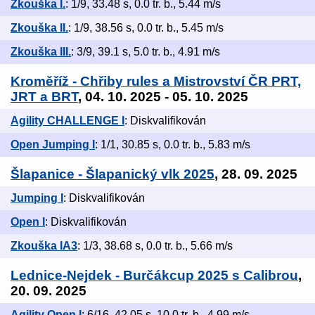
Zkouška I.
: 1/9, 33.48 s, 0.0 tr. b., 5.44 m/s
Zkouška II.
: 1/9, 38.56 s, 0.0 tr. b., 5.45 m/s
Zkouška III.
: 3/9, 39.1 s, 5.0 tr. b., 4.91 m/s
Kroměříž - Chřiby rules a Mistrovství ČR PRT,
JRT a BRT
, 04. 10. 2025 - 05. 10. 2025
Agility CHALLENGE I
: Diskvalifikován
Open Jumping I
: 1/1, 30.85 s, 0.0 tr. b., 5.83 m/s
Šlapanice - Šlapanický vlk 2025
, 28. 09. 2025
Jumping I
: Diskvalifikován
Open I
: Diskvalifikován
Zkouška IA3
: 1/3, 38.68 s, 0.0 tr. b., 5.66 m/s
Lednice-Nejdek - Burčákcup 2025 s Calibrou
,
20. 09. 2025
Agility Open I
: 6/16, 42.05 s, 10.0 tr. b., 4.99 m/s