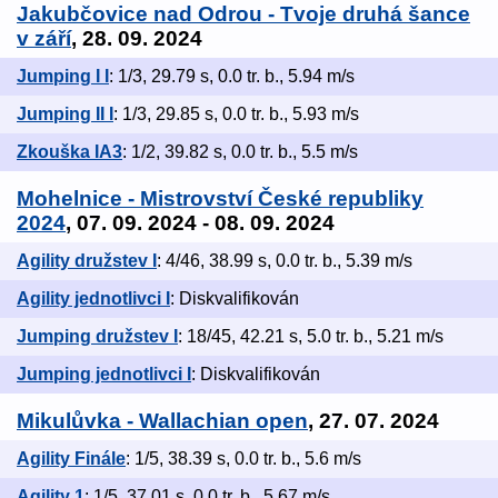
Jakubčovice nad Odrou - Tvoje druhá šance
v září
, 28. 09. 2024
Jumping I I
: 1/3, 29.79 s, 0.0 tr. b., 5.94 m/s
Jumping II I
: 1/3, 29.85 s, 0.0 tr. b., 5.93 m/s
Zkouška IA3
: 1/2, 39.82 s, 0.0 tr. b., 5.5 m/s
Mohelnice - Mistrovství České republiky
2024
, 07. 09. 2024 - 08. 09. 2024
Agility družstev I
: 4/46, 38.99 s, 0.0 tr. b., 5.39 m/s
Agility jednotlivci I
: Diskvalifikován
Jumping družstev I
: 18/45, 42.21 s, 5.0 tr. b., 5.21 m/s
Jumping jednotlivci I
: Diskvalifikován
Mikulůvka - Wallachian open
, 27. 07. 2024
Agility Finále
: 1/5, 38.39 s, 0.0 tr. b., 5.6 m/s
Agility 1
: 1/5, 37.01 s, 0.0 tr. b., 5.67 m/s