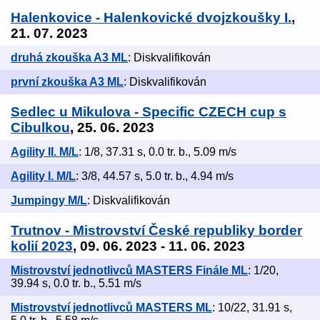
Halenkovice - Halenkovické dvojzkoušky I.
,
21. 07. 2023
druhá zkouška A3 ML
: Diskvalifikován
první zkouška A3 ML
: Diskvalifikován
Sedlec u Mikulova - Specific CZECH cup s
Cibulkou
, 25. 06. 2023
Agility II. M/L
: 1/8, 37.31 s, 0.0 tr. b., 5.09 m/s
Agility I. M/L
: 3/8, 44.57 s, 5.0 tr. b., 4.94 m/s
Jumpingy M/L
: Diskvalifikován
Trutnov - Mistrovství České republiky border
kolií 2023
, 09. 06. 2023 - 11. 06. 2023
Mistrovství jednotlivců MASTERS Finále ML
: 1/20,
39.94 s, 0.0 tr. b., 5.51 m/s
Mistrovství jednotlivců MASTERS ML
: 10/22, 31.91 s,