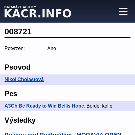
008721
Potvrzen:
Ano
Psovod
Nikol Cholastová
Pes
A3Ch Be Ready to Win Bellis Hope
, Border kolie
Výsledky
Rožnov pod Radhoštěm - MORAVIA OPEN