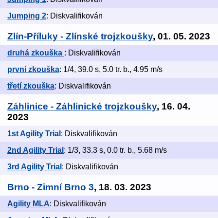
Jumping 2
: Diskvalifikován
Zlín-Příluky - Zlínské trojzkoušky
, 01. 05. 2023
druhá zkouška
: Diskvalifikován
první zkouška
: 1/4, 39.0 s, 5.0 tr. b., 4.95 m/s
třetí zkouška
: Diskvalifikován
Záhlinice - Záhlinické trojzkoušky
, 16. 04.
2023
1st Agility Trial
: Diskvalifikován
2nd Agility Trial
: 1/3, 33.3 s, 0.0 tr. b., 5.68 m/s
3rd Agility Trial
: Diskvalifikován
Brno - Zimní Brno 3
, 18. 03. 2023
Agility MLA
: Diskvalifikován