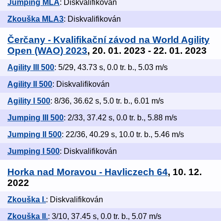
Jumping MLA
: Diskvalifikován
Zkouška MLA3
: Diskvalifikován
Čerčany - Kvalifikační závod na World Agility
Open (WAO) 2023
, 20. 01. 2023 - 22. 01. 2023
Agility III 500
: 5/29, 43.73 s, 0.0 tr. b., 5.03 m/s
Agility II 500
: Diskvalifikován
Agility I 500
: 8/36, 36.62 s, 5.0 tr. b., 6.01 m/s
Jumping III 500
: 2/33, 37.42 s, 0.0 tr. b., 5.88 m/s
Jumping II 500
: 22/36, 40.29 s, 10.0 tr. b., 5.46 m/s
Jumping I 500
: Diskvalifikován
Horka nad Moravou - Havliczech 64
, 10. 12.
2022
Zkouška I.
: Diskvalifikován
Zkouška II.
: 3/10, 37.45 s, 0.0 tr. b., 5.07 m/s