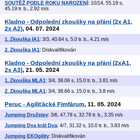
SOUTĚŽ PODLE ROKU NAROZENÍ
: 10/14, 55.19 s,
45.19 tr. b., 2.92 m/s
Kladno - Odpolední zkoušky na přání (2x A1,
2x A2)
, 04. 07. 2024
1. Zkouška IA1
: 3/3, 40.64 s, 5.0 tr. b., 4.21 m/s
2. Zkouška IA1
: Diskvalifikován
Kladno - Odpolední zkoušky na přání (2xA1,
2x A3)
, 21. 05. 2024
1. Zkouška MLA1
: 3/4, 38.06 s, 15.0 tr. b., 3.81 m/s
2. Zkouška MLA1
: 3/4, 38.66 s, 15.0 tr. b., 3.8 m/s
Peruc - Agiliťácké Fimfárum
, 11. 05. 2024
Jumping Družstev
: 3/6, 47.78 s, 32.78 tr. b., 3.35 m/s
Jumping Dva krát Dva
: 4/7, 31.32 s, 10.0 tr. b., 3.83 m/s
Jumping EKOgility
: Diskvalifikován