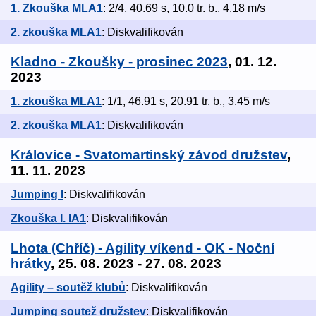
1. Zkouška MLA1
: 2/4, 40.69 s, 10.0 tr. b., 4.18 m/s
2. zkouška MLA1
: Diskvalifikován
Kladno - Zkoušky - prosinec 2023
, 01. 12.
2023
1. zkouška MLA1
: 1/1, 46.91 s, 20.91 tr. b., 3.45 m/s
2. zkouška MLA1
: Diskvalifikován
Královice - Svatomartinský závod družstev
,
11. 11. 2023
Jumping I
: Diskvalifikován
Zkouška I. IA1
: Diskvalifikován
Lhota (Chříč) - Agility víkend - OK - Noční
hrátky
, 25. 08. 2023 - 27. 08. 2023
Agility – soutěž klubů
: Diskvalifikován
Jumping soutež družstev
: Diskvalifikován