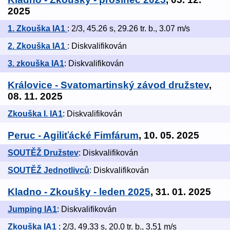
2025
1. Zkouška IA1
: 2/3, 45.26 s, 29.26 tr. b., 3.07 m/s
2. Zkouška IA1
: Diskvalifikován
3. zkouška IA1
: Diskvalifikován
Královice - Svatomartinský závod družstev
,
08. 11. 2025
Zkouška I. IA1
: Diskvalifikován
Peruc - Agiliťácké Fimfárum
, 10. 05. 2025
SOUTĚŽ Družstev
: Diskvalifikován
SOUTĚŽ Jednotlivců
: Diskvalifikován
Kladno - Zkoušky - leden 2025
, 31. 01. 2025
Jumping IA1
: Diskvalifikován
Zkouška IA1
: 2/3, 49.33 s, 20.0 tr. b., 3.51 m/s