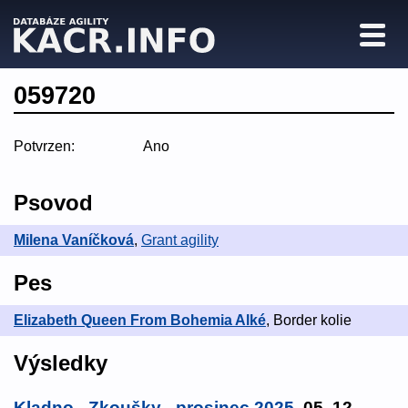
059720
Potvrzen:
Ano
Psovod
Milena Vaníčková
,
Grant agility
Pes
Elizabeth Queen From Bohemia Alké
, Border kolie
Výsledky
Kladno - Zkoušky - prosinec 2025
, 05. 12.