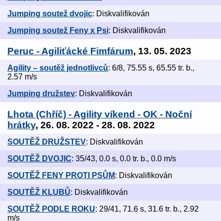
Jumping soutež dvojic
: Diskvalifikován
Jumping soutež Feny x Psi
: Diskvalifikován
Peruc - Agiliťácké Fimfárum
, 13. 05. 2023
Agility – soutěž jednotlivců
: 6/8, 75.55 s, 65.55 tr. b.,
2.57 m/s
Jumping družstev
: Diskvalifikován
Lhota (Chříč) - Agility víkend - OK - Noční
hrátky
, 26. 08. 2022 - 28. 08. 2022
SOUTĚŽ DRUŽSTEV
: Diskvalifikován
SOUTĚŽ DVOJIC
: 35/43, 0.0 s, 0.0 tr. b., 0.0 m/s
SOUTĚŽ FENY PROTI PSŮM
: Diskvalifikován
SOUTĚŽ KLUBŮ
: Diskvalifikován
SOUTĚŽ PODLE ROKU
: 29/41, 71.6 s, 31.6 tr. b., 2.92
m/s