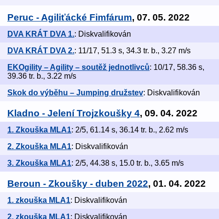
Peruc - Agiliťácké Fimfárum
, 07. 05. 2022
DVA KRÁT DVA 1.
: Diskvalifikován
DVA KRÁT DVA 2.
: 11/17, 51.3 s, 34.3 tr. b., 3.27 m/s
EKOgility – Agility – soutěž jednotlivců
: 10/17, 58.36 s,
39.36 tr. b., 3.22 m/s
Skok do výběhu – Jumping družstev
: Diskvalifikován
Kladno - Jelení Trojzkoušky 4
, 09. 04. 2022
1. Zkouška MLA1
: 2/5, 61.14 s, 36.14 tr. b., 2.62 m/s
2. Zkouška MLA1
: Diskvalifikován
3. Zkouška MLA1
: 2/5, 44.38 s, 15.0 tr. b., 3.65 m/s
Beroun - Zkoušky - duben 2022
, 01. 04. 2022
1. zkouška MLA1
: Diskvalifikován
2. zkouška MLA1
: Diskvalifikován