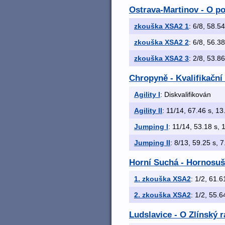
Ostrava-Martinov - O po
zkouška XSA2 1
: 6/8, 58.54
zkouška XSA2 2
: 6/8, 56.38
zkouška XSA2 3
: 2/8, 53.86
Chropyně - Kvalifikační
Agility I
: Diskvalifikován
Agility II
: 11/14, 67.46 s, 13.
Jumping I
: 11/14, 53.18 s, 1
Jumping II
: 8/13, 59.25 s, 7
Horní Suchá - Hornosuš
1. zkouška XSA2
: 1/2, 61.6
2. zkouška XSA2
: 1/2, 55.6
Ludslavice - O Zlínský 