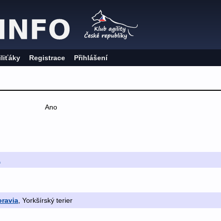
iliťáky
Registrace
Přihlášení
Ano
a
ravia
, Yorkšírský terier