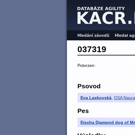
Hledání závodů
Hledat ag
037319
Potvrzen:
Psovod
Eva Laskovská
,
OSA Naur
Pes
Eischa Diamond dog of Mo