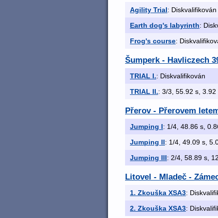
Agility Trial
: Diskvalifikován
Earth dog's labyrinth
: Disk
Frog's course
: Diskvalifiko
Šumperk - Havliczech 3
TRIAL I.
: Diskvalifikován
TRIAL II.
: 3/3, 55.92 s, 3.92 
Přerov - Přerovem lete
Jumping I
: 1/4, 48.86 s, 0.8
Jumping II
: 1/4, 49.09 s, 5.0
Jumping III
: 2/4, 58.89 s, 1
Litovel - Mladeč - Záme
1. Zkouška XSA3
: Diskvalif
2. Zkouška XSA3
: Diskvalif