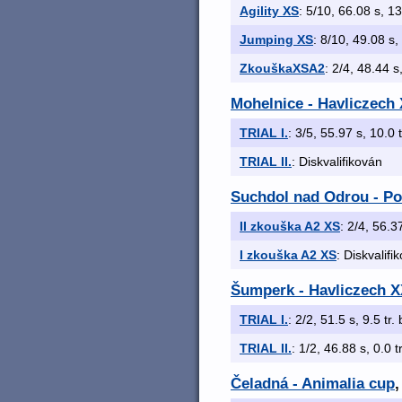
Agility XS
: 5/10, 66.08 s, 13
Jumping XS
: 8/10, 49.08 s,
ZkouškaXSA2
: 2/4, 48.44 s,
Mohelnice - Havliczech X
TRIAL I.
: 3/5, 55.97 s, 10.0 
TRIAL II.
: Diskvalifikován
Suchdol nad Odrou - 
II zkouška A2 XS
: 2/4, 56.3
I zkouška A2 XS
: Diskvalifi
Šumperk - Havliczech X
TRIAL I.
: 2/2, 51.5 s, 9.5 tr.
TRIAL II.
: 1/2, 46.88 s, 0.0 t
Čeladná - Animalia cup
,