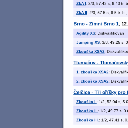
ZkA I
: 2/3, 57.43 s, 8.43 tr. 
ZkA II
: 2/3, 57.5 s, 6.5 tr. b.
Brno - Zimní Brno 1
, 12
Agility XS
: Diskvalifikován
Jumping XS
: 3/8, 49.25 s, 0
Zkouška XSA2
: Diskvalifik
Tlumačov - Tlumačovsk
1. zkouška XSA2
: Diskvalif
2. zkouška XSA2
: Diskvalif
Čelčice - Tři oříšky pro 
Zkouška I.
: 1/2, 52.04 s, 5.0
Zkouška II.
: 1/2, 49.77 s, 0.
Zkouška III.
: 1/2, 47.41 s, 0