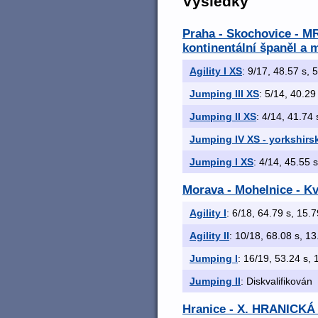
Výsledky
Praha - Skochovice - MR 
kontinentální španěl a 
Agility I XS
: 9/17, 48.57 s, 5
Jumping III XS
: 5/14, 40.29 
Jumping II XS
: 4/14, 41.74 
Jumping IV XS - yorkshirsk
Jumping I XS
: 4/14, 45.55 s
Morava - Mohelnice - Kv
Agility I
: 6/18, 64.79 s, 15.7
Agility II
: 10/18, 68.08 s, 13.
Jumping I
: 16/19, 53.24 s, 
Jumping II
: Diskvalifikován
Hranice - X. HRANICK