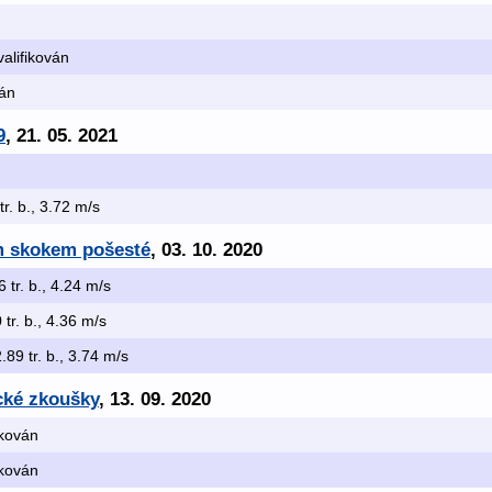
valifikován
ván
9
, 21. 05. 2021
tr. b., 3.72 m/s
m skokem pošesté
, 03. 10. 2020
6 tr. b., 4.24 m/s
 tr. b., 4.36 m/s
2.89 tr. b., 3.74 m/s
cké zkoušky
, 13. 09. 2020
ikován
ikován