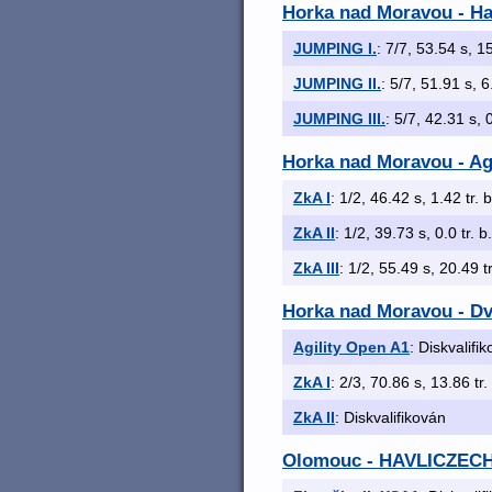
Horka nad Moravou - Hav
JUMPING I.
: 7/7, 53.54 s, 1
JUMPING II.
: 5/7, 51.91 s, 6
JUMPING III.
: 5/7, 42.31 s, 
Horka nad Moravou - Agili
ZkA I
: 1/2, 46.42 s, 1.42 tr. 
ZkA II
: 1/2, 39.73 s, 0.0 tr. b
ZkA III
: 1/2, 55.49 s, 20.49 t
Horka nad Moravou - Dvoj
Agility Open A1
: Diskvalifi
ZkA I
: 2/3, 70.86 s, 13.86 tr.
ZkA II
: Diskvalifikován
Olomouc - HAVLICZECH 