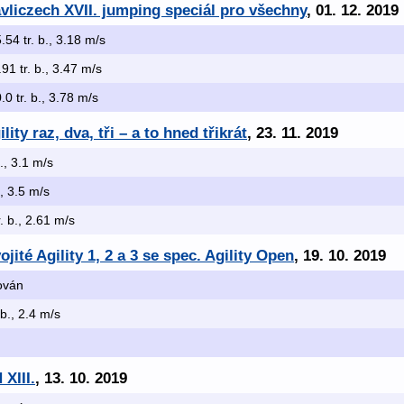
liczech XVII. jumping speciál pro všechny
, 01. 12. 2019
5.54 tr. b., 3.18 m/s
.91 tr. b., 3.47 m/s
0.0 tr. b., 3.78 m/s
ty raz, dva, tři – a to hned třikrát
, 23. 11. 2019
b., 3.1 m/s
., 3.5 m/s
r. b., 2.61 m/s
ité Agility 1, 2 a 3 se spec. Agility Open
, 19. 10. 2019
kován
 b., 2.4 m/s
XIII.
, 13. 10. 2019