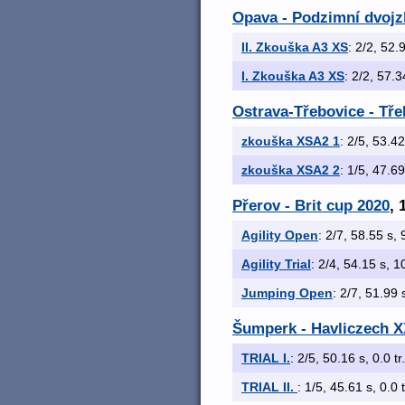
Opava - Podzimní dvoj
II. Zkouška A3 XS
: 2/2, 52.
I. Zkouška A3 XS
: 2/2, 57.3
Ostrava-Třebovice - Tř
zkouška XSA2 1
: 2/5, 53.42
zkouška XSA2 2
: 1/5, 47.69
Přerov - Brit cup 2020
, 
Agility Open
: 2/7, 58.55 s, 
Agility Trial
: 2/4, 54.15 s, 1
Jumping Open
: 2/7, 51.99 
Šumperk - Havliczech XX
TRIAL I.
: 2/5, 50.16 s, 0.0 tr
TRIAL II.
: 1/5, 45.61 s, 0.0 