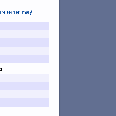
re terrier, malý
21