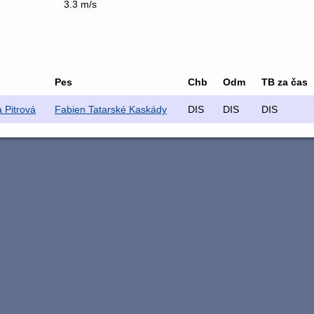
3.3 m/s
Pes
Chb
Odm
TB za čas
 Pitrová
Fabien Tatarské Kaskády
DIS
DIS
DIS