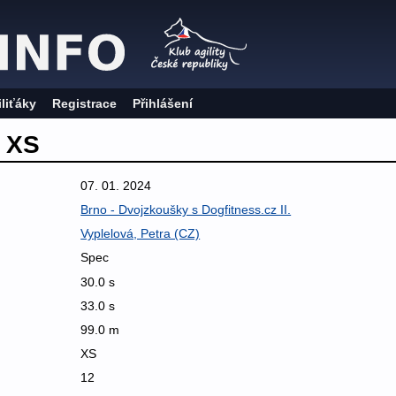
iliťáky
Registrace
Přihlášení
0 XS
07. 01. 2024
Brno - Dvojzkoušky s Dogfitness.cz II.
Vyplelová, Petra (CZ)
Spec
30.0 s
33.0 s
99.0 m
XS
12