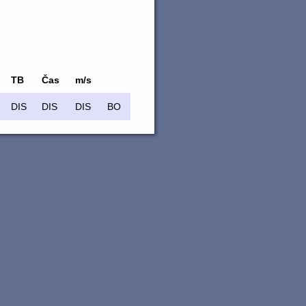
TB
Čas
m/s
DIS
DIS
DIS
BO