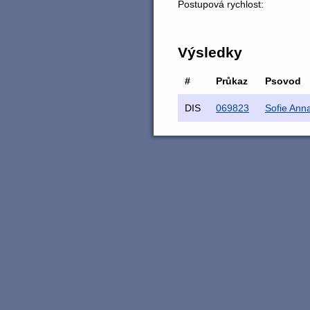
Postupová rychlost:
Výsledky
#
Průkaz
Psovod
DIS
069823
Sofie Anna