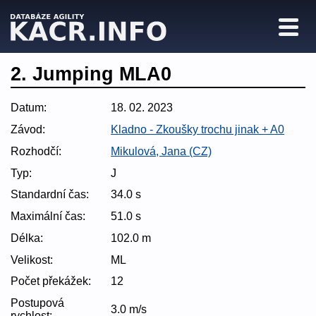
2. Jumping MLA0
Datum:
18. 02. 2023
Závod:
Kladno - Zkoušky trochu jinak + A0
Rozhodčí:
Mikulová, Jana (CZ)
Typ:
J
Standardní čas:
34.0 s
Maximální čas:
51.0 s
Délka:
102.0 m
Velikost:
ML
Počet překážek:
12
Postupová
3.0 m/s
rychlost: