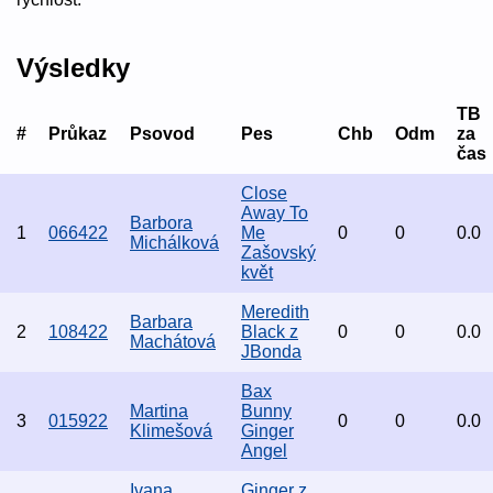
Výsledky
TB
#
Průkaz
Psovod
Pes
Chb
Odm
za
čas
Close
Away To
Barbora
1
066422
Me
0
0
0.0
Michálková
Zašovský
květ
Meredith
Barbara
2
108422
Black z
0
0
0.0
Machátová
JBonda
Bax
Martina
Bunny
3
015922
0
0
0.0
Klimešová
Ginger
Angel
Ivana
Ginger z