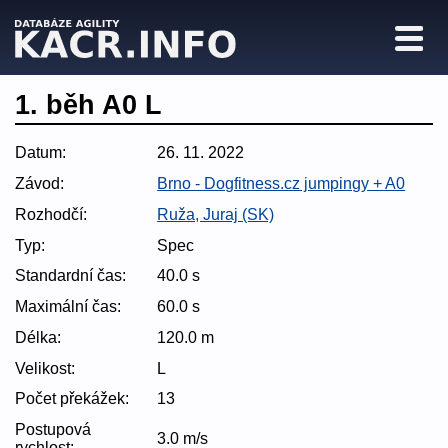
1. běh A0 L
Datum:
26. 11. 2022
Závod:
Brno - Dogfitness.cz jumpingy + A0
Rozhodčí:
Ruža, Juraj (SK)
Typ:
Spec
Standardní čas:
40.0 s
Maximální čas:
60.0 s
Délka:
120.0 m
Velikost:
L
Počet překážek:
13
Postupová
3.0 m/s
rychlost: