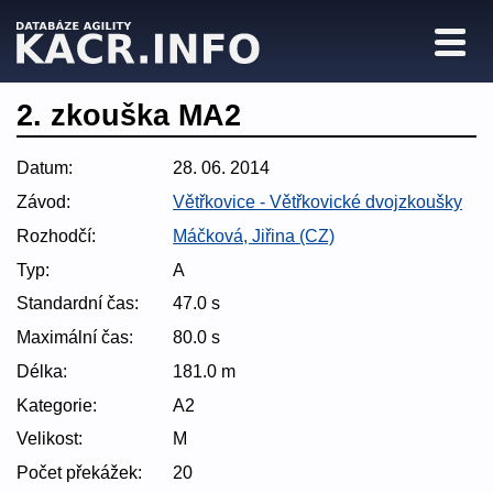
2. zkouška MA2
Datum:
28. 06. 2014
Závod:
Větřkovice - Větřkovické dvojzkoušky
Rozhodčí:
Máčková, Jiřina (CZ)
Typ:
A
Standardní čas:
47.0 s
Maximální čas:
80.0 s
Délka:
181.0 m
Kategorie:
A2
Velikost:
M
Počet překážek:
20