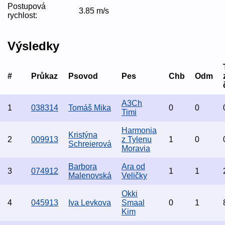
Postupová
3.85 m/s
rychlost:
Výsledky
#
Průkaz
Psovod
Pes
Chb
Odm
A3Ch
1
038314
Tomáš Mika
0
0
Timi
Harmonia
Kristýna
2
009913
z Tylenu
1
0
Schreierová
Moravia
Barbora
Ara od
3
074912
1
1
Malenovská
Veličky
Okki
4
045913
Iva Levkova
Smaal
0
1
Kim