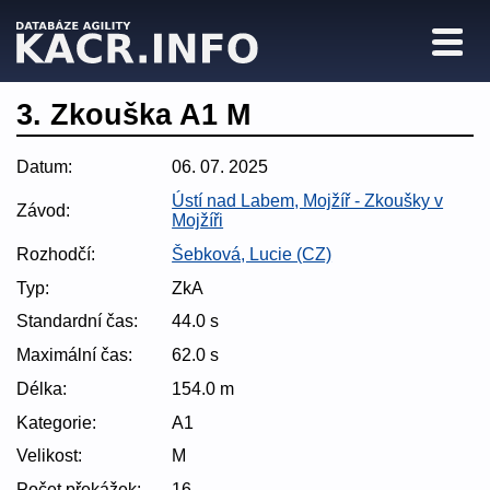
3. Zkouška A1 M
Datum:
06. 07. 2025
Ústí nad Labem, Mojžíř - Zkoušky v
Závod:
Mojžíři
Rozhodčí:
Šebková, Lucie (CZ)
Typ:
ZkA
Standardní čas:
44.0 s
Maximální čas:
62.0 s
Délka:
154.0 m
Kategorie:
A1
Velikost:
M
Počet překážek:
16