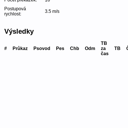
Postupová
3.5 m/s
rychlost:
Výsledky
TB
#
Průkaz
Psovod
Pes
Chb
Odm
za
TB
čas