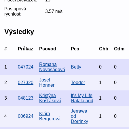
Postupová
3.57 m/s
rychlost:
Výsledky
#
Průkaz
Psovod
Pes
Chb
Odm
Romana
1
047024
Betty
0
0
Novosádová
Josef
2
027320
Teodor
1
0
Honner
Kristýna
It’s My Life
3
048123
1
0
Košťáková
Natalaland
Jerrawa
Klára
4
006924
od
1
0
Bergerová
Dorrinky