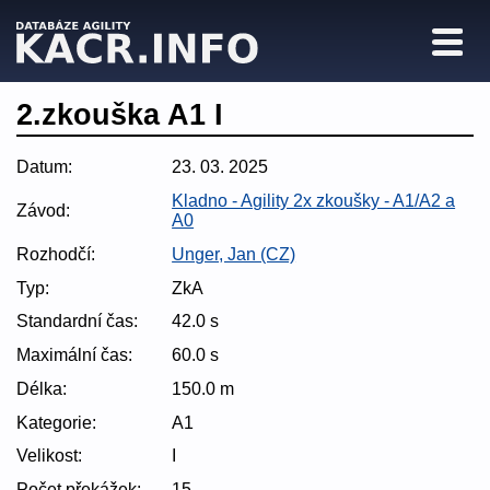
2.zkouška A1 I
Datum:
23. 03. 2025
Kladno - Agility 2x zkoušky - A1/A2 a
Závod:
A0
Rozhodčí:
Unger, Jan (CZ)
Typ:
ZkA
Standardní čas:
42.0 s
Maximální čas:
60.0 s
Délka:
150.0 m
Kategorie:
A1
Velikost:
I
Počet překážek:
15